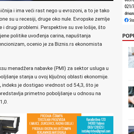
čnija i ima veći rast nego u evrozoni, a to je tako
one su u recesiji, druge oko nule. Evropske zemlje
e i drugi problemi. Perspektive su sve lošije, što
POP
jene politike uvođenja carina, napuštanja
vencionizam, ocenio je za Biznis.rs ekonomista
ksu menadžera nabavke (PMI) za sektor usluga u
ljšanje stanja u ovoj ključnoj oblasti ekonomije.
indeks je dostigao vrednost od 54,3, što je
predstavlja primetno poboljšanje u odnosu na
1,0.