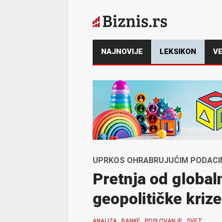
NAJNOVIJE
LEKSIKON
VE
UPRKOS OHRABRUJUĆIM PODACIM
Pretnja od global
geopolitičke krize
ANALIZA
BANKE
POSLOVANJE
SVET