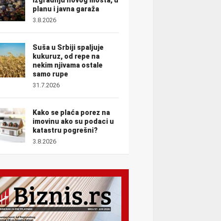
planu i javna garaža
3.8.2026
Suša u Srbiji spaljuje
kukuruz, od repe na
nekim njivama ostale
samo rupe
31.7.2026
Kako se plaća porez na
imovinu ako su podaci u
katastru pogrešni?
3.8.2026