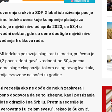
verenja u okviru S&P Global istraživanja pao je
dine. Indeks cena koje kompanije plaćaju za
to je najviši nivo od aprila 2023, sa 58,4 u
vodni sektor, gde su cene dostigle najviši nivo
ovećanja troškova rada.
MI indeksa pokazuje blagi rast u martu, pri čemu je
0,2 poena, dostigavši vrednost od 50,4 poena.
eoma blage ekspanzije tokom celog prvog kvartala,
mije evrozone na početku godine.
reti recesija ako ne dođe do nekih zaokreta i
sno dogovora da se to izbegne, kao i postizanja
loše odrazilo i na Srbiju. Pretnja recesije je
 verovatno i u celom svetu”, rekao je Šuković.