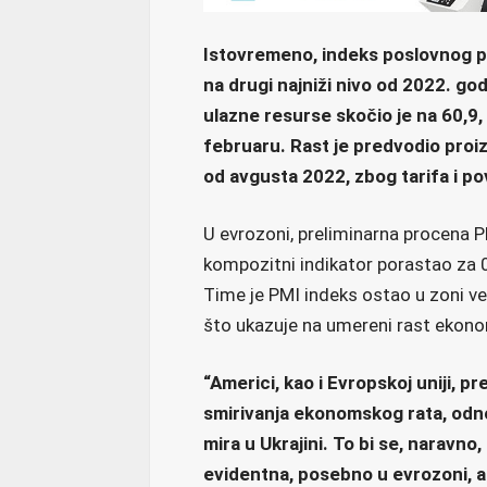
Istovremeno, indeks poslovnog po
na drugi najniži nivo od 2022. go
ulazne resurse skočio je na 60,9, š
februaru. Rast je predvodio proiz
od avgusta 2022, zbog tarifa i p
U evrozoni, preliminarna procena P
kompozitni indikator porastao za 
Time je PMI indeks ostao u zoni v
što ukazuje na umereni rast ekono
“Americi, kao i Evropskoj uniji, p
smirivanja ekonomskog rata, odno
mira u Ukrajini. To bi se, naravno, 
evidentna, posebno u evrozoni, a