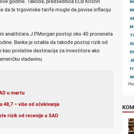
ove godine. Takođe, predsednica ECB Kristin
NI
e da bi trgovinske tarife mogle da povise inflaciju
K
A
M
ni analitičara J.P.Morgan postoji oko 40 procenata
T
dine. Banka je istakla da takođe postoji rizik od
A
 kao privlačne destinacije za investitore ako
E
 američku vladavinu.
J
F
I
Pod
SAD u martu
 48,7 – više od očekivanja
KOM
te rizik od recesije u SAD