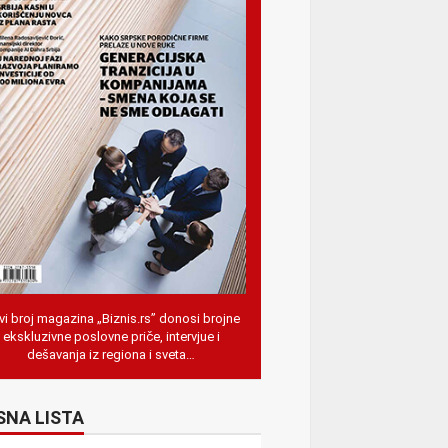
i broj magazina „Biznis.rs” donosi brojne
ekskluzivne poslovne priče, intervjue i
dešavanja iz regiona i sveta…
SNA LISTA