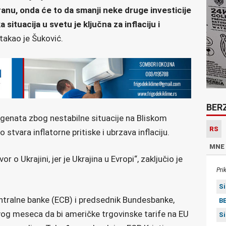
branu, onda će to da smanji neke druge investicije
 situacija u svetu je ključna za inflaciju i
stakao je Šuković.
BER
rgenata zbog nestabilne situacije na Bliskom
RS
to stvara inflatorne pritiske i ubrzava inflaciju.
MNE
 o Ukrajini, jer je Ukrajina u Evropi“, zaključio je
Pri
S
tralne banke (ECB) i predsednik Bundesbanke,
BE
vog meseca da bi američke trgovinske tarife na EU
S