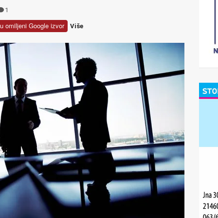
1
u omiljeni Google izvor
Više