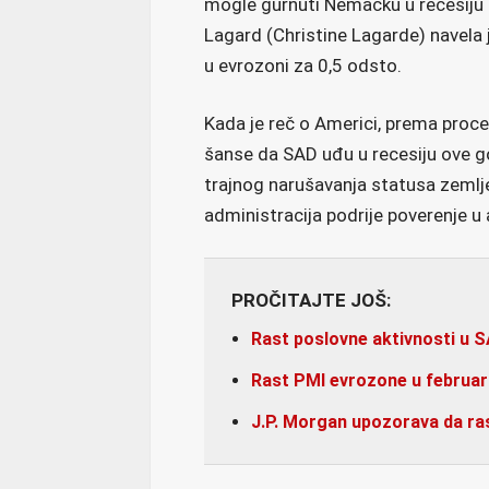
mogle gurnuti Nemačku u recesiju 
Lagard (Christine Lagarde) navela j
u evrozoni za 0,5 odsto.
Kada je reč o Americi, prema proce
šanse da SAD uđu u recesiju ove go
trajnog narušavanja statusa zemlje
administracija podrije poverenje u
PROČITAJTE JOŠ:
Rast poslovne aktivnosti u 
Rast PMI evrozone u februaru
J.P. Morgan upozorava da ras