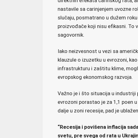
direktnih efekata carinskog rata, al
nastavile sa carinjenjem uvozne ro
slučaju, posmatrano u dužem roku 
proizvođače koji nisu efikasni. To 
sagovornik.
Iako neizvesnost u vezi sa američki
klauzule o izuzetku u evrozoni, kao
infrastrukturu i zaštitu klime, mo
evropskog ekonomskog razvoja.
Važno je i što situacija u industrij
evrozoni porastao je za 1,1 poen u
dalje u zoni recesije, pad je ubla
“Recesija i povišena inflacija sa
svetu, pre svega od rata u Ukraji