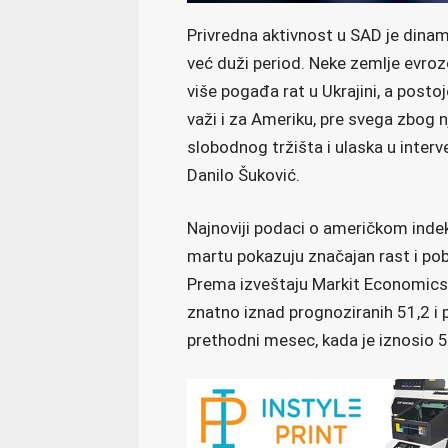
Privredna aktivnost u SAD je dinami
već duži period. Neke zemlje evroz
više pogađa rat u Ukrajini, a postoj
važi i za Ameriku, pre svega zbog n
slobodnog tržišta i ulaska u inter
Danilo Šuković.
Najnoviji podaci o američkom inde
martu pokazuju značajan rast i pobo
Prema izveštaju Markit Economics, 
znatno iznad prognoziranih 51,2 i 
prethodni mesec, kada je iznosio 5