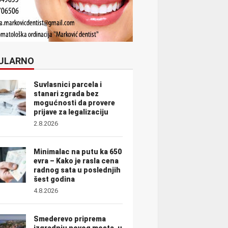
ULARNO
Suvlasnici parcela i
stanari zgrada bez
mogućnosti da provere
prijave za legalizaciju
2.8.2026
Minimalac na putu ka 650
evra – Kako je rasla cena
radnog sata u poslednjih
šest godina
4.8.2026
Smederevo priprema
izgradnju novog mosta, u