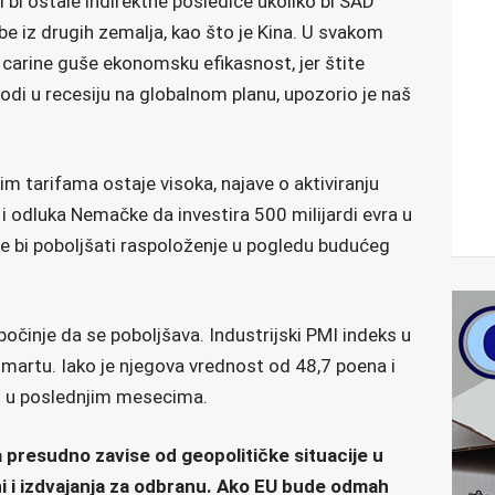
i bi ostale indirektne posledice ukoliko bi SAD
be iz drugih zemalja, kao što je Kina. U svakom
carine guše ekonomsku efikasnost, jer štite
vodi u recesiju na globalnom planu, upozorio je naš
m tarifama ostaje visoka, najave o aktiviranju
 i odluka Nemačke da investira 500 milijardi evra u
gle bi poboljšati raspoloženje u pogledu budućeg
i počinje da se poboljšava. Industrijski PMI indeks u
 martu. Iako je njegova vrednost od 48,7 poena i
žen u poslednjim mesecima.
da presudno zavise od geopolitičke situacije u
ni i izdvajanja za odbranu. Ako EU bude odmah