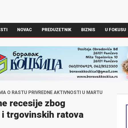
STI
NOVAC
PREDUZETNIK
BIZNIS
U FOKUSU
A O RASTU PRIVREDNE AKTIVNOSTI U MARTU
ne recesije zbog
 i trgovinskih ratova