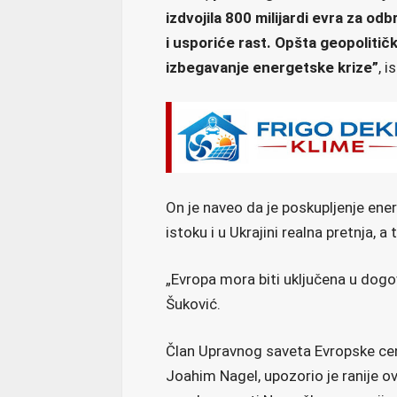
izdvojila 800 milijardi evra za od
i usporiće rast. Opšta geopolitička
izbegavanje energetske krize”
, i
On je naveo da je poskupljenje ene
istoku i u Ukrajini realna pretnja, a 
„Evropa mora biti uključena u dogovor
Šuković.
Član Upravnog saveta Evropske cen
Joahim Nagel, upozorio je ranije o