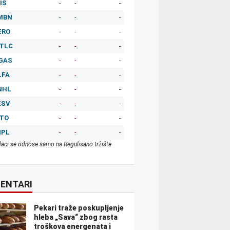
IS
-
-
-
MBN
-
-
-
ERO
-
-
-
TLC
-
-
-
GAS
-
-
-
LFA
-
-
-
NHL
-
-
-
ESV
-
-
-
ITO
-
-
-
MPL
-
-
-
aci se odnose samo na Regulisano tržište
ENTARI
Pekari traže poskupljenje
hleba „Sava“ zbog rasta
troškova energenata i