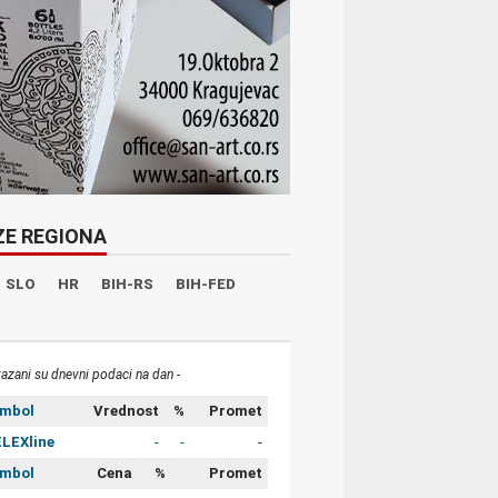
ZE REGIONA
SLO
HR
BIH-RS
BIH-FED
kazani su dnevni podaci na dan -
imbol
Vrednost
%
Promet
LEXline
-
-
-
imbol
Cena
%
Promet