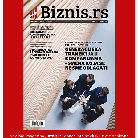
Novi broj magazina „Biznis.rs” donosi brojne ekskluzivne poslovne