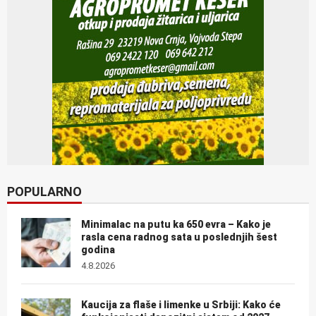
POPULARNO
Minimalac na putu ka 650 evra – Kako je
rasla cena radnog sata u poslednjih šest
godina
4.8.2026
Kaucija za flaše i limenke u Srbiji: Kako će