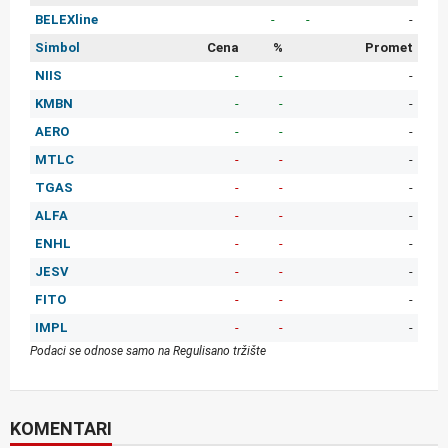
BELEXline
-
-
-
Simbol
Cena
%
Promet
NIIS
-
-
-
KMBN
-
-
-
AERO
-
-
-
MTLC
-
-
-
TGAS
-
-
-
ALFA
-
-
-
ENHL
-
-
-
JESV
-
-
-
FITO
-
-
-
IMPL
-
-
-
Podaci se odnose samo na Regulisano tržište
KOMENTARI