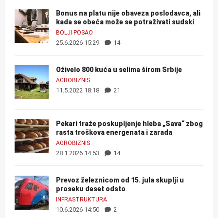
Bonus na platu nije obaveza poslodavca, ali
kada se obeća može se potraživati sudski
BOLJI POSAO
25.6.2026 15:29
14
Oživelo 800 kuća u selima širom Srbije
AGROBIZNIS
11.5.2022 18:18
21
Pekari traže poskupljenje hleba „Sava“ zbog
rasta troškova energenata i zarada
AGROBIZNIS
28.1.2026 14:53
14
Prevoz železnicom od 15. jula skuplji u
proseku deset odsto
INFRASTRUKTURA
10.6.2026 14:50
2