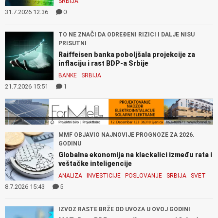
SRBIJA
31.7.2026 12:36
0
TO NE ZNAČI DA ODREĐENI RIZICI I DALJE NISU
PRISUTNI
Raiffeisen banka poboljšala projekcije za
inflaciju i rast BDP-a Srbije
BANKE
SRBIJA
21.7.2026 15:51
1
MMF OBJAVIO NAJNOVIJE PROGNOZE ZA 2026.
GODINU
Globalna ekonomija na klackalici između rata i
veštačke inteligencije
ANALIZA
INVESTICIJE
POSLOVANJE
SRBIJA
SVET
8.7.2026 15:43
5
IZVOZ RASTE BRŽE OD UVOZA U OVOJ GODINI