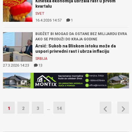
Kineska ekonomija ubrzala rast u prvom
kvartalu
SVET
16.4.2026 14:57
1
BUDŽET BI MOGAO DA OSTANE BEZ MILIJARDU EVRA
AKO SE PRODUŽI DO KRAJA GODINE
Arsić: Sukob na Bliskom istoku može da
uspori privredni rast i ubrza inflaciju
SRBIJA
27.3.2026 14:23
13
1
2
3
…
14