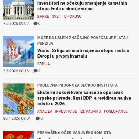
Investitori ne očekuju smanjenje kamatnih
stopa Feda u skorije vreme
BANKE
SVET
U FOKUSU
7.5.2026 09:07
0
MOŽE DA USLEDI ZNAČAJNO POVEĆANJE PLATA I
PENZIJA
Vučić: Srbija će imati najveću stopu rasta u
Evropi u prvom kvartalu
SRBIJA
2.5.2026 08:16
3
PROLEĆNA PROGNOZA BEČKOG INSTITUTA
Eksterni šokovi kvare šanse za oporavak
srpske privrede: Rast BDP-a revidiran na dva
odsto u 2026.
ANALIZA
INVESTICIJE
IZDVAJAMO
POSLOVANJE
30.4.2026 08:01
0
PREMAŠENA OČEKIVANJA EKONOMISTA