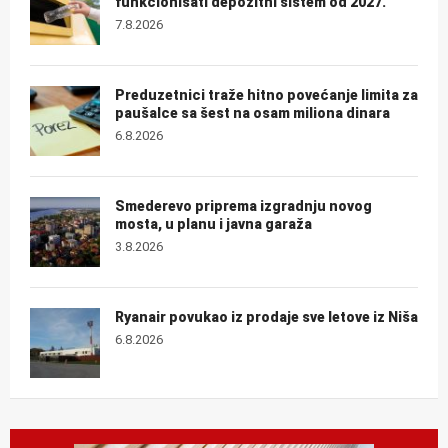
funkcionisati depozitni sistem od 2027.
7.8.2026
Preduzetnici traže hitno povećanje limita za
paušalce sa šest na osam miliona dinara
6.8.2026
Smederevo priprema izgradnju novog
mosta, u planu i javna garaža
3.8.2026
Ryanair povukao iz prodaje sve letove iz Niša
6.8.2026