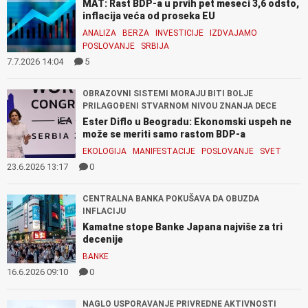
MAT: Rast BDP-a u prvih pet meseci 3,6 odsto,
inflacija veća od proseka EU
ANALIZA
BERZA
INVESTICIJE
IZDVAJAMO
POSLOVANJE
SRBIJA
7.7.2026 14:04
5
OBRAZOVNI SISTEMI MORAJU BITI BOLJE
PRILAGOĐENI STVARNOM NIVOU ZNANJA DECE
Ester Diflo u Beogradu: Ekonomski uspeh ne
može se meriti samo rastom BDP-a
EKOLOGIJA
MANIFESTACIJE
POSLOVANJE
SVET
23.6.2026 13:17
0
CENTRALNA BANKA POKUŠAVA DA OBUZDA
INFLACIJU
Kamatne stope Banke Japana najviše za tri
decenije
BANKE
16.6.2026 09:10
0
NAGLO USPORAVANJE PRIVREDNE AKTIVNOSTI