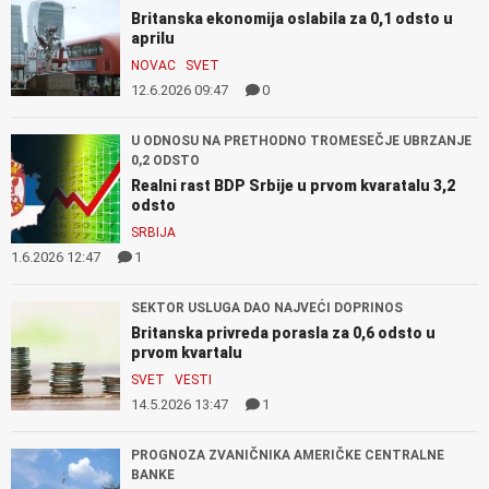
Britanska ekonomija oslabila za 0,1 odsto u
aprilu
NOVAC
SVET
12.6.2026 09:47
0
U ODNOSU NA PRETHODNO TROMESEČJE UBRZANJE
0,2 ODSTO
Realni rast BDP Srbije u prvom kvaratalu 3,2
odsto
SRBIJA
1.6.2026 12:47
1
SEKTOR USLUGA DAO NAJVEĆI DOPRINOS
Britanska privreda porasla za 0,6 odsto u
prvom kvartalu
SVET
VESTI
14.5.2026 13:47
1
PROGNOZA ZVANIČNIKA AMERIČKE CENTRALNE
BANKE