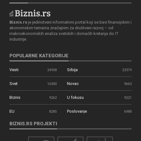
Biznis.rs
je jedinstveni informativni portal koji se bavi finansijskim i
ekonomskim temama značajnim za društveni razvoj – od
makroekonomskih analiza svetskih i domaćih kretanja do IT
industrije.
POPULARNE KATEGORIJE
Vesti
Srbija
24958
23379
Svet
Novac
16300
9663
Biznis
U fokusu
9262
9221
EU
Poslovanje
8285
6988
BIZNIS.RS PROJEKTI