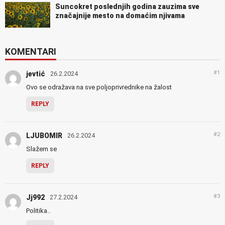
Suncokret poslednjih godina zauzima sve
značajnije mesto na domaćim njivama
KOMENTARI
#1
jevtić
26.2.2024
Ovo se odražava na sve poljoprivrednike na žalost
REPLY
#2
LJUBOMIR
26.2.2024
Slažem se
REPLY
#3
Jj992
27.2.2024
Politika..