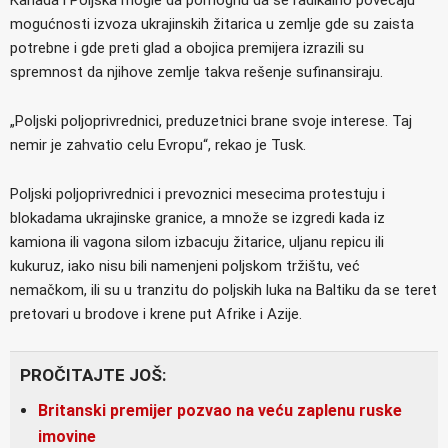
mogućnosti izvoza ukrajinskih žitarica u zemlje gde su zaista
potrebne i gde preti glad a obojica premijera izrazili su
spremnost da njihove zemlje takva rešenje sufinansiraju.
„Poljski poljoprivrednici, preduzetnici brane svoje interese. Taj
nemir je zahvatio celu Evropu“, rekao je Tusk.
Poljski poljoprivrednici i prevoznici mesecima protestuju i
blokadama ukrajinske granice, a množe se izgredi kada iz
kamiona ili vagona silom izbacuju žitarice, uljanu repicu ili
kukuruz, iako nisu bili namenjeni poljskom tržištu, već
nemačkom, ili su u tranzitu do poljskih luka na Baltiku da se teret
pretovari u brodove i krene put Afrike i Azije.
PROČITAJTE JOŠ:
Britanski premijer pozvao na veću zaplenu ruske
imovine