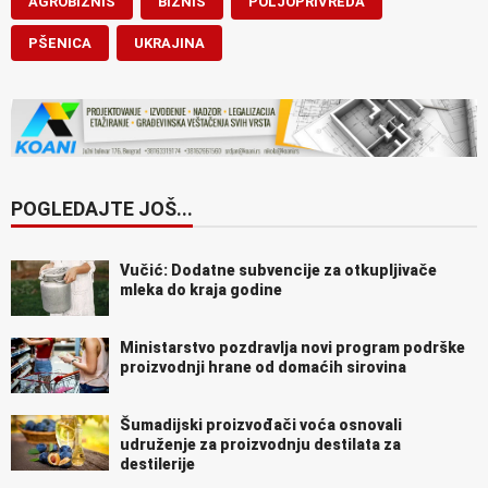
AGROBIZNIS
BIZNIS
POLJOPRIVREDA
PŠENICA
UKRAJINA
POGLEDAJTE JOŠ...
Vučić: Dodatne subvencije za otkupljivače
mleka do kraja godine
Ministarstvo pozdravlja novi program podrške
proizvodnji hrane od domaćih sirovina
Šumadijski proizvođači voća osnovali
udruženje za proizvodnju destilata za
destilerije