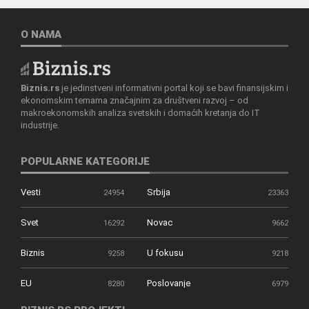
O NAMA
Biznis.rs
je jedinstveni informativni portal koji se bavi finansijskim i
ekonomskim temama značajnim za društveni razvoj – od
makroekonomskih analiza svetskih i domaćih kretanja do IT
industrije.
POPULARNE KATEGORIJE
Vesti
Srbija
24954
23363
Svet
Novac
16292
9662
Biznis
U fokusu
9258
9218
EU
Poslovanje
8280
6979