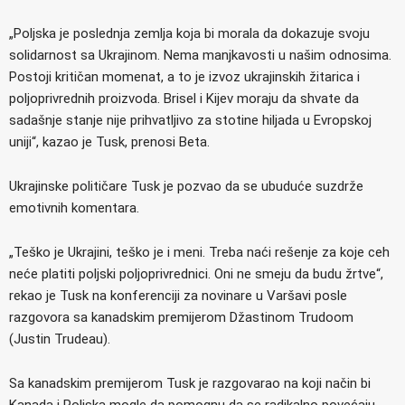
„Poljska je poslednja zemlja koja bi morala da dokazuje svoju
solidarnost sa Ukrajinom. Nema manjkavosti u našim odnosima.
Postoji kritičan momenat, a to je izvoz ukrajinskih žitarica i
poljoprivrednih proizvoda. Brisel i Kijev moraju da shvate da
sadašnje stanje nije prihvatljivo za stotine hiljada u Evropskoj
uniji“, kazao je Tusk, prenosi Beta.
Ukrajinske političare Tusk je pozvao da se ubuduće suzdrže
emotivnih komentara.
„Teško je Ukrajini, teško je i meni. Treba naći rešenje za koje ceh
neće platiti poljski poljoprivrednici. Oni ne smeju da budu žrtve“,
rekao je Tusk na konferenciji za novinare u Varšavi posle
razgovora sa kanadskim premijerom Džastinom Trudoom
(Justin Trudeau).
Sa kanadskim premijerom Tusk je razgovarao na koji način bi
Kanada i Poljska mogle da pomognu da se radikalno povećaju