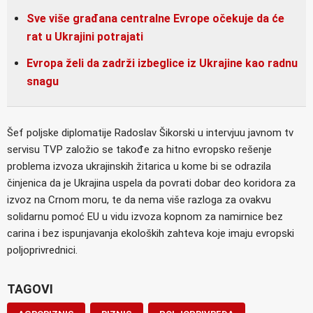
Sve više građana centralne Evrope očekuje da će
rat u Ukrajini potrajati
Evropa želi da zadrži izbeglice iz Ukrajine kao radnu
snagu
Šef poljske diplomatije Radoslav Šikorski u intervjuu javnom tv
servisu TVP založio se takođe za hitno evropsko rešenje
problema izvoza ukrajinskih žitarica u kome bi se odrazila
činjenica da je Ukrajina uspela da povrati dobar deo koridora za
izvoz na Crnom moru, te da nema više razloga za ovakvu
solidarnu pomoć EU u vidu izvoza kopnom za namirnice bez
carina i bez ispunjavanja ekoloških zahteva koje imaju evropski
poljoprivrednici.
TAGOVI