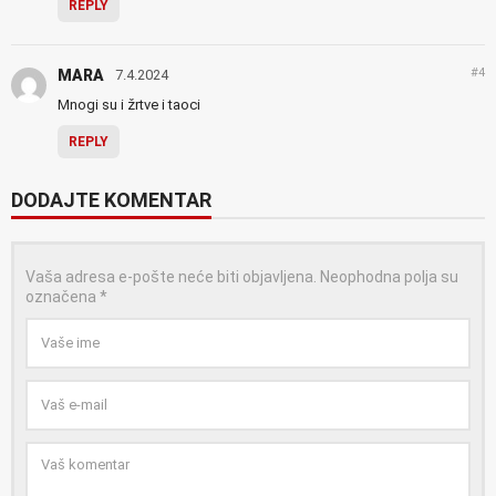
REPLY
#4
MARA
7.4.2024
Mnogi su i žrtve i taoci
REPLY
DODAJTE KOMENTAR
Vaša adresa e-pošte neće biti objavljena.
Neophodna polja su
označena
*