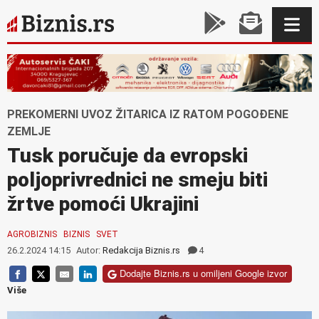
PREKOMERNI UVOZ ŽITARICA IZ RATOM POGOĐENE
ZEMLJE
Tusk poručuje da evropski
poljoprivrednici ne smeju biti
žrtve pomoći Ukrajini
AGROBIZNIS
BIZNIS
SVET
26.2.2024 14:15
Autor:
Redakcija Biznis.rs
4
Dodajte Biznis.rs u omiljeni Google izvor
Više