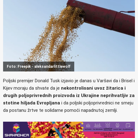
Foto: Freepik - aleksandarlittlewolf
Poljski premijer Donald Tusk izjavio je danas u Varšavi da i Brisel i
Kijev moraju da shvate da je
nekontrolisani uvoz žitarica i
drugih poljoprivrednih proizvoda iz Ukrajine neprihvatljiv za
stotine hiljada Evropljana
i da poljski poljoprivrednici ne smeju
da postanu žrtve te solidarne pomoći napadnutoj zemlji.