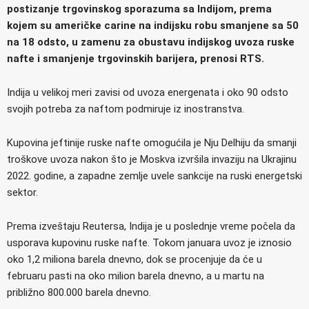
postizanje trgovinskog sporazuma sa Indijom, prema
kojem su američke carine na indijsku robu smanjene sa 50
na 18 odsto, u zamenu za obustavu indijskog uvoza ruske
nafte i smanjenje trgovinskih barijera, prenosi RTS.
Indija u velikoj meri zavisi od uvoza energenata i oko 90 odsto
svojih potreba za naftom podmiruje iz inostranstva.
Kupovina jeftinije ruske nafte omogućila je Nju Delhiju da smanji
troškove uvoza nakon što je Moskva izvršila invaziju na Ukrajinu
2022. godine, a zapadne zemlje uvele sankcije na ruski energetski
sektor.
Prema izveštaju Reutersa, Indija je u poslednje vreme počela da
usporava kupovinu ruske nafte. Tokom januara uvoz je iznosio
oko 1,2 miliona barela dnevno, dok se procenjuje da će u
februaru pasti na oko milion barela dnevno, a u martu na
približno 800.000 barela dnevno.