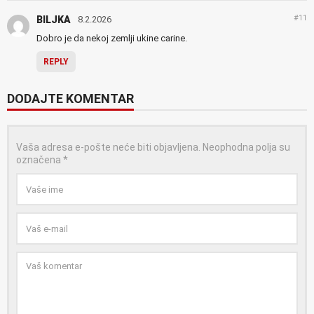
#11
BILJKA
8.2.2026
Dobro je da nekoj zemlji ukine carine.
REPLY
DODAJTE KOMENTAR
Vaša adresa e-pošte neće biti objavljena.
Neophodna polja su
označena
*