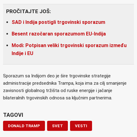
PROČITAJTE JOŠ:
SAD i Indija postigli trgovinski sporazum
Besent razočaran sporazumom EU-Indija
Modi: Potpisan veliki trgovinski sporazum između
Indije i EU
Sporazum sa Indijom deo je šire trgovinske strategije
administracije predsednika Trampa, koja ima za cilj smanjenje
zavisnosti globalnog tržišta od ruske energije i jačanje
bilateralnih trgovinskih odnosa sa ključnim partnerima.
TAGOVI
DONALD TRAMP
SVET
VESTI