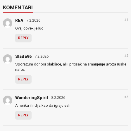
KOMENTARI
#1
REA
7.2.2026
Ovaj covek je lud
REPLY
#2
Slađa96
7.2.2026
Sporazum donosi olakšice, ali i pritisak na smanjenje uvoza ruske
nafte.
REPLY
#3
WanderingSpirit
8.2.2026
Amerika i Indija kao da igraju sah
REPLY