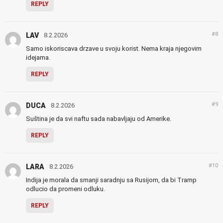
REPLY
#8
LAV
8.2.2026
Samo iskoriscava drzave u svoju korist. Nema kraja njegovim
idejama.
REPLY
#9
DUCA
8.2.2026
Suština je da svi naftu sada nabavljaju od Amerike.
REPLY
#10
LARA
8.2.2026
Indija je morala da smanji saradnju sa Rusijom, da bi Tramp
odlucio da promeni odluku.
REPLY