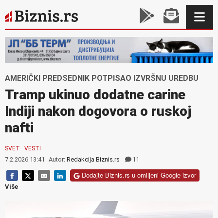
AMERIČKI PREDSEDNIK POTPISAO IZVRŠNU UREDBU
Tramp ukinuo dodatne carine
Indiji nakon dogovora o ruskoj
nafti
SVET
VESTI
7.2.2026 13:41
Autor:
Redakcija Biznis.rs
11
Dodajte Biznis.rs u omiljeni Google izvor
Više