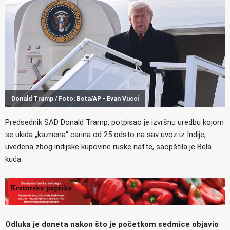
Donald Tramp / Foto: Beta/AP - Evan Vucci
Predsednik SAD Donald Tramp, potpisao je izvršnu uredbu kojom
se ukida „kaznena“ carina od 25 odsto na sav uvoz iz Indije,
uvedena zbog indijske kupovine ruske nafte, saopštila je Bela
kuća.
Odluka je doneta nakon što je početkom sedmice objavio