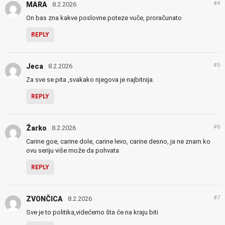
#4
MARA
8.2.2026
On bas zna kakve poslovne poteze vuče, proračunato
REPLY
#5
Jeca
8.2.2026
Za sve se pita ,svakako njegova je najbitnija.
REPLY
#6
Žarko
8.2.2026
Carine goe, carine dole, carine levo, carine desno, ja ne znam ko
ovu seriju više može da pohvata
REPLY
#7
ZVONČICA
8.2.2026
Sve je to politika,videćemo šta će na kraju biti