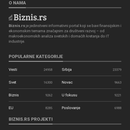
O NAMA
Biznis.rs
je jedinstveni informativni portal koji se bavi finansijskim i
ekonomskim temama značajnim za društveni razvoj – od
makroekonomskih analiza svetskih i domaćih kretanja do IT
industrije.
POPULARNE KATEGORIJE
Vesti
Srbija
24958
23379
Svet
Novac
16300
9663
Biznis
U fokusu
9262
9221
EU
Poslovanje
8285
6988
BIZNIS.RS PROJEKTI