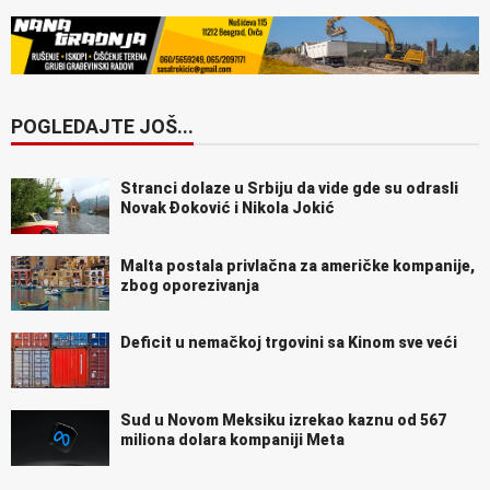
POGLEDAJTE JOŠ...
Stranci dolaze u Srbiju da vide gde su odrasli
Novak Đoković i Nikola Jokić
Malta postala privlačna za američke kompanije,
zbog oporezivanja
Deficit u nemačkoj trgovini sa Kinom sve veći
Sud u Novom Meksiku izrekao kaznu od 567
miliona dolara kompaniji Meta