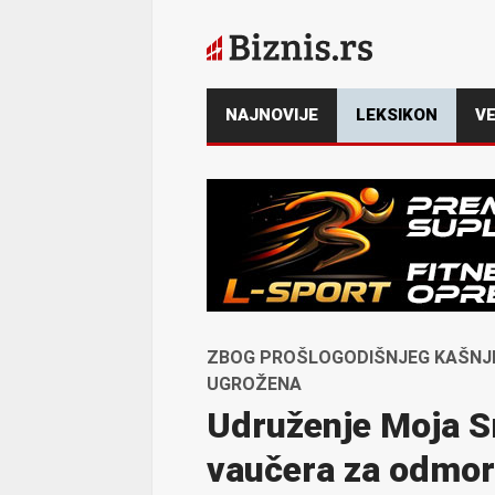
NAJNOVIJE
LEKSIKON
VE
ZBOG PROŠLOGODIŠNJEG KAŠNJE
UGROŽENA
Udruženje Moja Sr
vaučera za odmor 