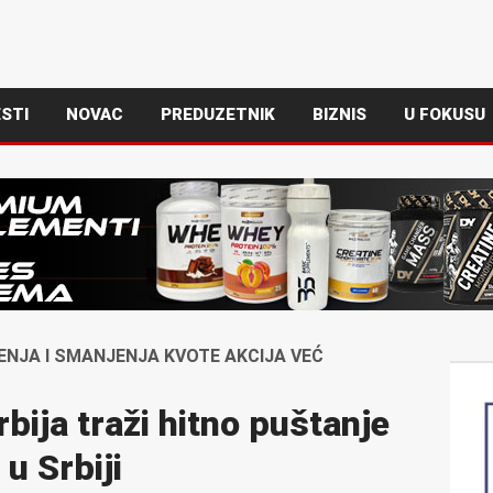
STI
NOVAC
PREDUZETNIK
BIZNIS
U FOKUSU
NJA I SMANJENJA KVOTE AKCIJA VEĆ
bija traži hitno puštanje
u Srbiji