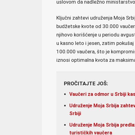
uslovom da nadležno ministarstvo 
Ključni zahtevi udruženja Moja Srbi
budžetske kvote od 30.000 vaučera
njihovo korišćenje u periodu avgu
u kasno leto i jesen, zatim pokuša
100.000 vaučera, što je kompromi
iznosi optimalna kvota za maksima
PROČITAJTE JOŠ:
Vaučeri za odmor u Srbiji ka
Udruženje Moja Srbija zahtev
Srbiji
Udruženje Moja Srbija predla
turističkih vaučera