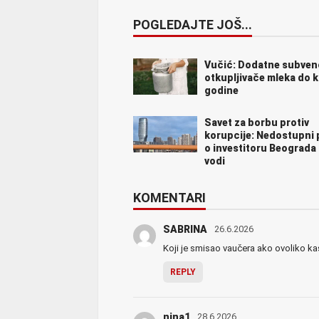
POGLEDAJTE JOŠ...
Vučić: Dodatne subvenc
otkupljivače mleka do k
godine
Savet za borbu protiv
korupcije: Nedostupni
o investitoru Beograda
vodi
KOMENTARI
SABRINA
26.6.2026
Koji je smisao vaučera ako ovoliko k
REPLY
nina1
28.6.2026