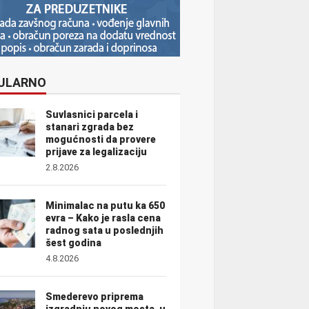
ULARNO
Suvlasnici parcela i
stanari zgrada bez
mogućnosti da provere
prijave za legalizaciju
2.8.2026
Minimalac na putu ka 650
evra – Kako je rasla cena
radnog sata u poslednjih
šest godina
4.8.2026
Smederevo priprema
izgradnju novog mosta, u