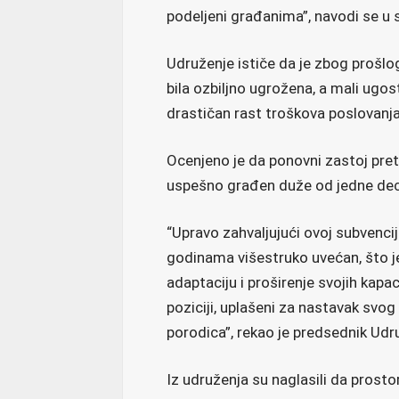
podeljeni građanima”, navodi se u 
Udruženje ističe da je zbog prošlo
bila ozbiljno ugrožena, a mali ugost
drastičan rast troškova poslovanja
Ocenjeno je da ponovni zastoj preti
uspešno građen duže od jedne dec
“Upravo zahvaljujući ovoj subvenci
godinama višestruko uvećan, što 
adaptaciju i proširenje svojih kapa
poziciji, uplašeni za nastavak svog
porodica”, rekao je predsednik Udru
Iz udruženja su naglasili da prostor