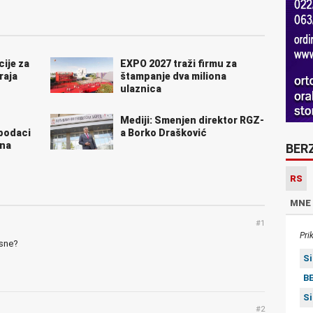
ije za
EXPO 2027 traži firmu za
raja
štampanje dva miliona
ulaznica
Mediji: Smenjen direktor RGZ-
 podaci
a Borko Drašković
 na
BER
RS
MNE
#1
Pri
asne?
S
BE
S
#2