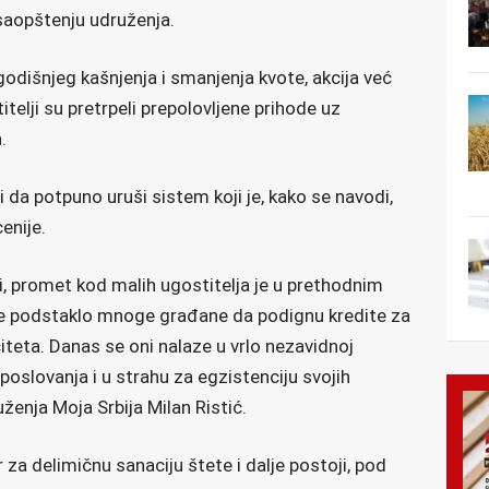
saopštenju udruženja.
godišnjeg kašnjenja i smanjenja kvote, akcija već
itelji su pretrpeli prepolovljene prihode uz
.
 da potpuno uruši sistem koji je, kako se navodi,
enije.
ji, promet kod malih ugostitelja je u prethodnim
je podstaklo mnoge građane da podignu kredite za
citeta. Danas se oni nalaze u vrlo nezavidnoj
 poslovanja i u strahu za egzistenciju svojih
ženja Moja Srbija Milan Ristić.
 za delimičnu sanaciju štete i dalje postoji, pod