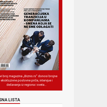
i broj magazina „Biznis.rs” donosi brojne
ekskluzivne poslovne priče, intervjue i
dešavanja iz regiona i sveta…
SNA LISTA