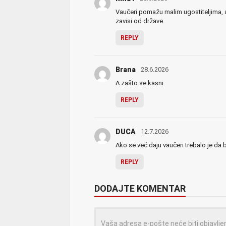
Vaučeri pomažu malim ugostiteljima, al
zavisi od države.
REPLY
Brana
28.6.2026
A zašto se kasni
REPLY
DUCA
12.7.2026
Ako se već daju vaučeri trebalo je da
REPLY
DODAJTE KOMENTAR
Vaša adresa e-pošte neće biti objavlje