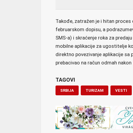
Takođe, zatražen je i hitan proces d
februarskom dopisu, a podrazumeva
SMS-a) i skraćenje roka za predaju
mobilne aplikacije za ugostitelje ko
direktno povezivanje aplikacije sa
prebacivao na račun odmah nakon r
TAGOVI
SRBIJA
TURIZAM
VESTI