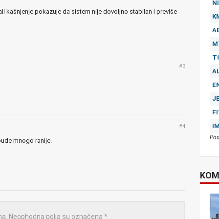
NI
i kašnjenje pokazuje da sistem nije dovoljno stabilan i previše
K
A
M
T
#3
A
E
J
F
I
#4
Pod
 bude mnogo ranije.
KOM
na.
Neophodna polja su označena
*