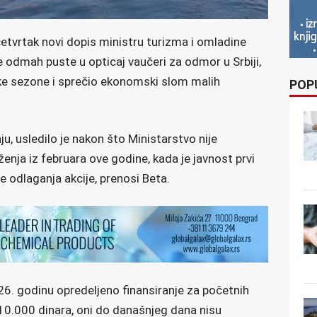
četvrtak novi dopis ministru turizma i omladine
e odmah puste u opticaj vaučeri za odmor u Srbiji,
čke sezone i sprečio ekonomski slom malih
POP
u, usledilo je nakon što Ministarstvo nije
enja iz februara ove godine, kada je javnost prvi
e odlaganja akcije, prenosi Beta.
6. godinu opredeljeno finansiranje za početnih
10.000 dinara, oni do današnjeg dana nisu