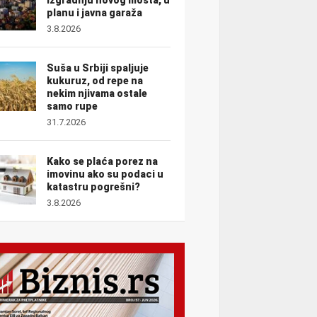
planu i javna garaža
3.8.2026
Suša u Srbiji spaljuje
kukuruz, od repe na
nekim njivama ostale
samo rupe
31.7.2026
Kako se plaća porez na
imovinu ako su podaci u
katastru pogrešni?
3.8.2026