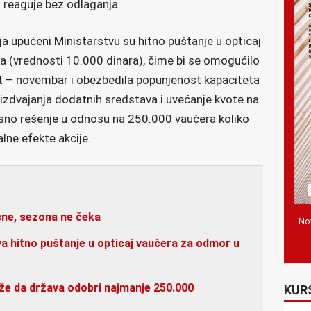
reaguje bez odlaganja.
ja upućeni Ministarstvu su hitno puštanje u opticaj
 (vrednosti 10.000 dinara), čime bi se omogućilo
st – novembar i obezbedila popunjenost kapaciteta
j izdvajanja dodatnih sredstava i uvećanje kvote na
sno rešenje u odnosu na 250.000 vaučera koliko
lne efekte akcije.
sne, sezona ne čeka
Nov
a hitno puštanje u opticaj vaučera za odmor u
že da država odobri najmanje 250.000
KUR