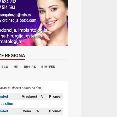
ZE REGIONA
SLO
HR
BIH-RS
BIH-FED
kazani su dnevni podaci na dan -
imbol
Vrednost
%
Promet
LEXline
-
-
-
imbol
Cena
%
Promet