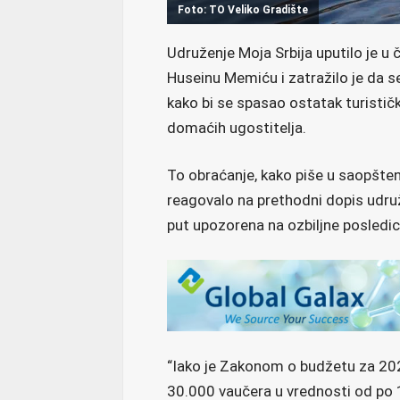
Foto: TO Veliko Gradište
Udruženje Moja Srbija uputilo je u 
Huseinu Memiću i zatražilo je da s
kako bi se spasao ostatak turisti
domaćih ugostitelja.
To obraćanje, kako piše u saopštenj
reagovalo na prethodni dopis udruž
put upozorena na ozbiljne posledic
“Iako je Zakonom o budžetu za 202
30.000 vaučera u vrednosti od po 