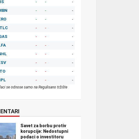
IS
-
-
-
MBN
-
-
-
ERO
-
-
-
TLC
-
-
-
GAS
-
-
-
LFA
-
-
-
NHL
-
-
-
ESV
-
-
-
ITO
-
-
-
MPL
-
-
-
aci se odnose samo na Regulisano tržište
ENTARI
Savet za borbu protiv
korupcije: Nedostupni
podaci o investitoru