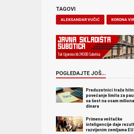
TAGOVI
ALEKSANDAR VUČIĆ
KORONA VI
POGLEDAJTE JOŠ...
Preduzetnici traže hit
povećanje limita za pa
sa šest na osam milion
dinara
Primena veštačke
inteligencije daje rezul
razvijenim zemljama EU