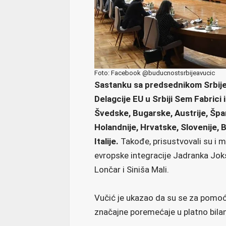
Foto: Facebook @buducnostsrbijeavucic
Sastanku sa predsednikom Srbije 
Delagcije EU u Srbiji Sem Fabrici
Švedske, Bugarske, Austrije, Špan
Holandnije, Hrvatske, Slovenije,
Italije.
Takođe, prisustvovali su i m
evropske integracije Jadranka Joksim
Lončar i Siniša Mali.
Vučić je ukazao da su se za pomoć 
značajne poremećaje u platno bila