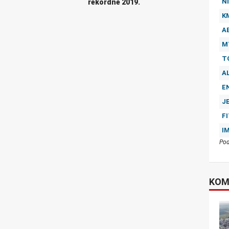
NI
rekordne 2019.
K
A
M
T
A
E
J
F
I
Pod
KOM