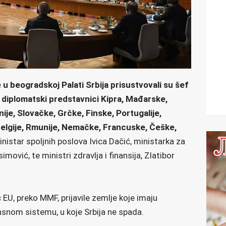
u beogradskoj Palati Srbija prisustvovali su šef
 i diplomatski predstavnici Kipra, Mađarske,
ije, Slovačke, Grčke, Finske, Portugalije,
 Belgije, Rmunije, Nemačke, Francuske, Češke,
inistar spoljnih poslova Ivica Dačić, ministarka za
ović, te ministri zdravlja i finansija, Zlatibor
EU, preko MMF, prijavile zemlje koje imaju
nsnom sistemu, u koje Srbija ne spada.