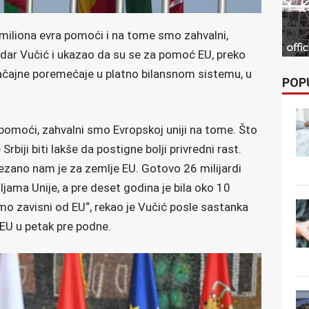
3 miliona evra pomoći i na tome smo zahvalni,
andar Vučić i ukazao da su se za pomoć EU, preko
načajne poremećaje u platno bilansnom sistemu, u
POP
pomoći, zahvalni smo Evropskoj uniji na tome. Što
rbiji biti lakše da postigne bolji privredni rast.
zano nam je za zemlje EU. Gotovo 26 milijardi
ama Unije, a pre deset godina je bila oko 10
smo zavisni od EU“, rekao je Vučić posle sastanka
EU u petak pre podne.