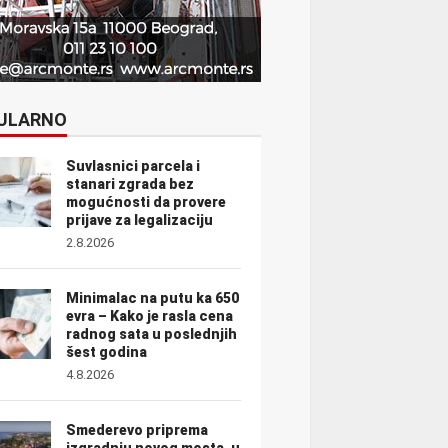
ULARNO
Suvlasnici parcela i
stanari zgrada bez
mogućnosti da provere
prijave za legalizaciju
2.8.2026
Minimalac na putu ka 650
evra – Kako je rasla cena
radnog sata u poslednjih
šest godina
4.8.2026
Smederevo priprema
izgradnju novog mosta, u