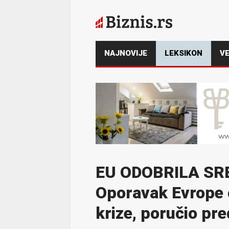
NAJNOVIJE
LEKSIKON
VE
EU ODOBRILA SRB
Oporavak Evrope o
krize, poručio pr