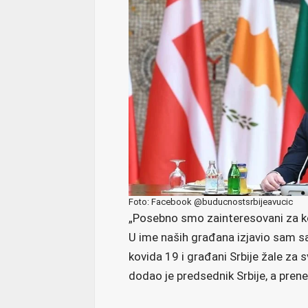
Foto: Facebook @buducnostsrbijeavucic
„Posebno smo zainteresovani za kom
U ime naših građana izjavio sam 
kovida 19 i građani Srbije žale za
dodao je predsednik Srbije, a prene