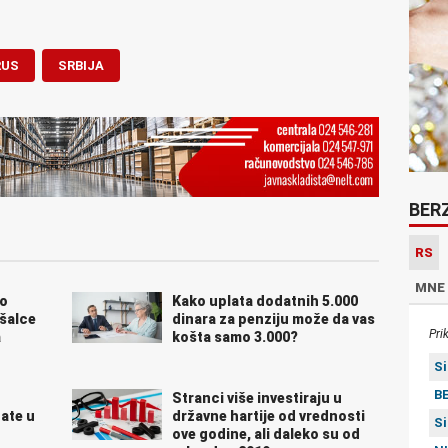
RUS
SRBIJA
BER
RS
MNE
no
Kako uplata dodatnih 5.000
ušalce
dinara za penziju može da vas
Pri
a
košta samo 3.000?
S
BE
Stranci više investiraju u
tate u
državne hartije od vrednosti
S
ove godine, ali daleko su od