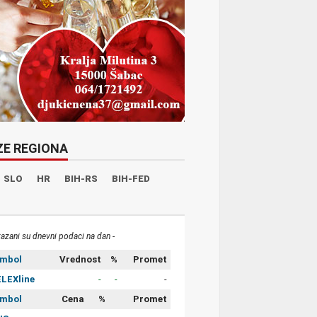
ZE REGIONA
SLO
HR
BIH-RS
BIH-FED
kazani su dnevni podaci na dan -
imbol
Vrednost
%
Promet
LEXline
-
-
-
imbol
Cena
%
Promet