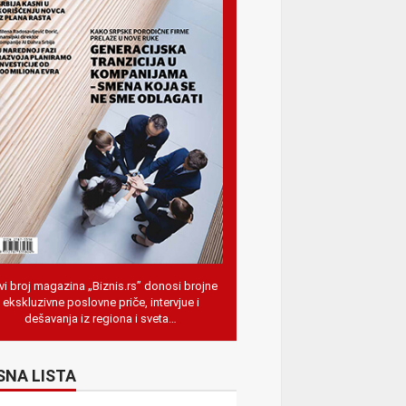
i broj magazina „Biznis.rs” donosi brojne
ekskluzivne poslovne priče, intervjue i
dešavanja iz regiona i sveta…
SNA LISTA