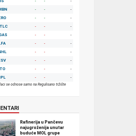
IS
-
-
-
MBN
-
-
-
ERO
-
-
-
TLC
-
-
-
GAS
-
-
-
LFA
-
-
-
NHL
-
-
-
ESV
-
-
-
ITO
-
-
-
MPL
-
-
-
aci se odnose samo na Regulisano tržište
ENTARI
Rafinerija u Pančevu
najugroženija unutar
buduće MOL grupe