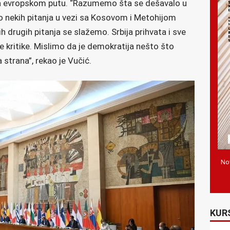
 na evropskom putu. “Razumemo šta se dešavalo u
o nekih pitanja u vezi sa Kosovom i Metohijom
h drugih pitanja se slažemo. Srbija prihvata i sve
sve kritike. Mislimo da je demokratija nešto što
 strana”, rekao je Vučić.
Nov
KUR