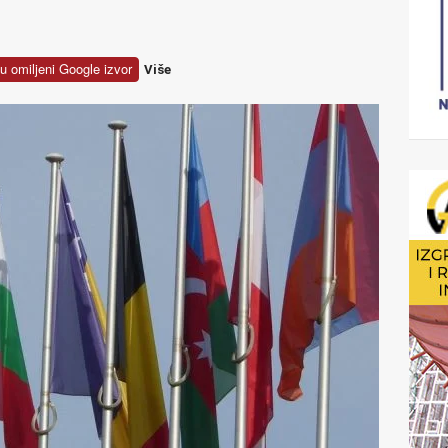
u omiljeni Google izvor
Više