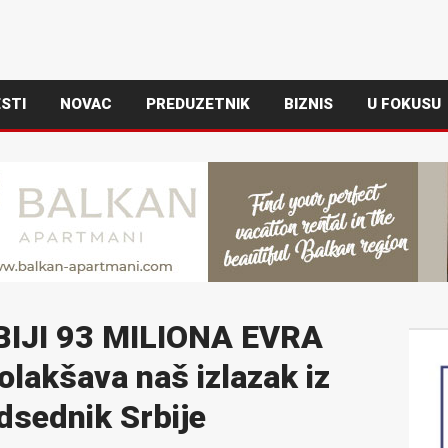
STI
NOVAC
PREDUZETNIK
BIZNIS
U FOKUSU
IJI 93 MILIONA EVRA
lakšava naš izlazak iz
edsednik Srbije