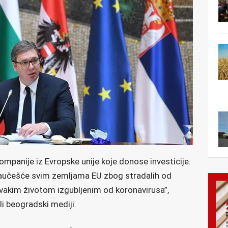
panije iz Evropske unije koje donose investicije.
saučešće svim zemljama EU zbog stradalih od
 svakim životom izgubljenim od koronavirusa”,
li beogradski mediji.