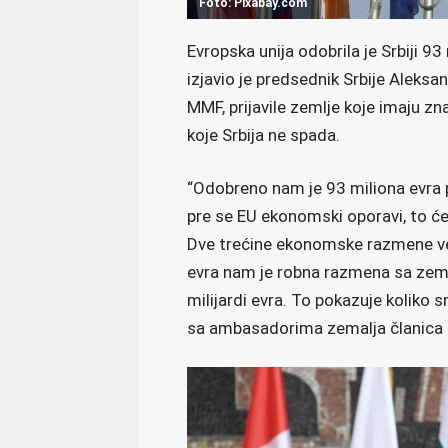
Foto: Pixabay.com
Evropska unija odobrila je Srbiji 9
izjavio je predsednik Srbije Aleks
MMF, prijavile zemlje koje imaju z
koje Srbija ne spada.
“Odobreno nam je 93 miliona evra 
pre se EU ekonomski oporavi, to će S
Dve trećine ekonomske razmene ve
evra nam je robna razmena sa zemlj
milijardi evra. To pokazuje koliko 
sa ambasadorima zemalja članica 