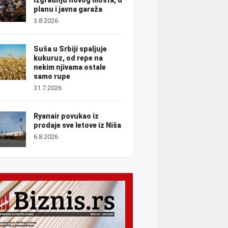
planu i javna garaža
3.8.2026
Suša u Srbiji spaljuje
kukuruz, od repe na
nekim njivama ostale
samo rupe
31.7.2026
Ryanair povukao iz
prodaje sve letove iz Niša
6.8.2026