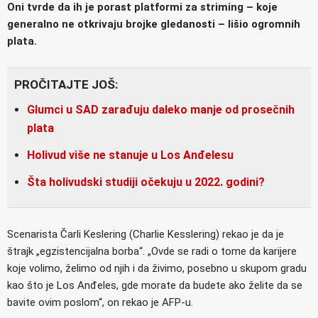
Oni tvrde da ih je porast platformi za striming – koje
generalno ne otkrivaju brojke gledanosti – lišio ogromnih
plata.
PROČITAJTE JOŠ:
Glumci u SAD zarađuju daleko manje od prosečnih
plata
Holivud više ne stanuje u Los Anđelesu
Šta holivudski studiji očekuju u 2022. godini?
Scenarista Čarli Keslering (Charlie Kesslering) rekao je da je
štrajk „egzistencijalna borba“. „Ovde se radi o tome da karijere
koje volimo, želimo od njih i da živimo, posebno u skupom gradu
kao što je Los Anđeles, gde morate da budete ako želite da se
bavite ovim poslom“, on rekao je AFP-u.