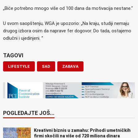
„Biće potrebno mnogo više od 100 dana da motivacija nestane.“
U svom saopštenju, WGA je upozorio: „Na kraju, studiji nemaju
drugog izbora osim da naprave fer dogovor. Do tada, ostajemo
odlučni i ujedinjeni. ”
TAGOVI
LIFESTYLE
SAD
ZABAVA
POGLEDAJTE JOŠ...
Kreativni biznis u zamahu: Prihodi umetničkih
firmi skočili na više od 720 miliona dinara