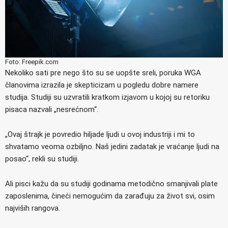
Foto: Freepik.com
Nekoliko sati pre nego što su se uopšte sreli, poruka WGA
članovima izrazila je skepticizam u pogledu dobre namere
studija. Studiji su uzvratili kratkom izjavom u kojoj su retoriku
pisaca nazvali „nesrećnom“.
„Ovaj štrajk je povredio hiljade ljudi u ovoj industriji i mi to
shvatamo veoma ozbiljno. Naš jedini zadatak je vraćanje ljudi na
posao“, rekli su studiji.
Ali pisci kažu da su studiji godinama metodično smanjivali plate
zaposlenima, čineći nemogućim da zarađuju za život svi, osim
najviših rangova.