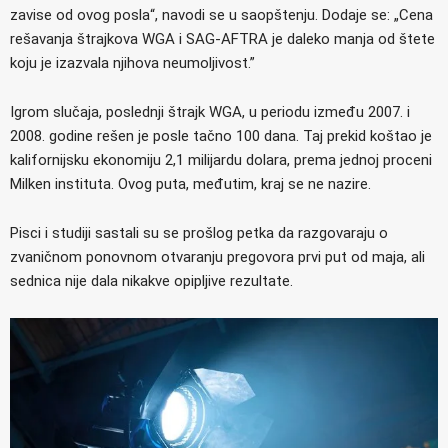
zavise od ovog posla“, navodi se u saopštenju. Dodaje se: „Cena
rešavanja štrajkova WGA i SAG-AFTRA je daleko manja od štete
koju je izazvala njihova neumoljivost.”
Igrom slučaja, poslednji štrajk WGA, u periodu između 2007. i
2008. godine rešen je posle tačno 100 dana. Taj prekid koštao je
kalifornijsku ekonomiju 2,1 milijardu dolara, prema jednoj proceni
Milken instituta. Ovog puta, međutim, kraj se ne nazire.
Pisci i studiji sastali su se prošlog petka da razgovaraju o
zvaničnom ponovnom otvaranju pregovora prvi put od maja, ali
sednica nije dala nikakve opipljive rezultate.