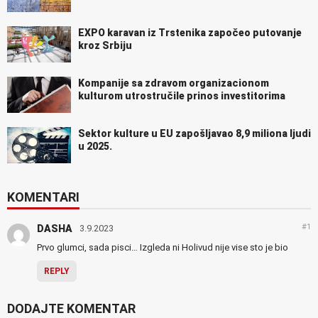
EXPO karavan iz Trstenika započeo putovanje
kroz Srbiju
Kompanije sa zdravom organizacionom
kulturom utrostručile prinos investitorima
Sektor kulture u EU zapošljavao 8,9 miliona ljudi
u 2025.
KOMENTARI
#1
DASHA
3.9.2023
Prvo glumci, sada pisci… Izgleda ni Holivud nije vise sto je bio
REPLY
DODAJTE KOMENTAR