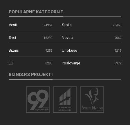
POPULARNE KATEGORIJE
Vesti
Srbija
24954
23363
Svet
Novac
16292
9662
Biznis
U fokusu
9258
9218
EU
Poslovanje
8280
6979
BIZNIS.RS PROJEKTI