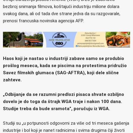
bezbroj snimanja filmova, koštajući industriju milione dolara
svakog dana, ali od tada dve strane jedva da su razgovarale,
prenosi francuska novinska agencija AFP.
Haos koji je nastao u industriji zabave samo se produbio
prošlog meseca, kada se piscima na protestima pridružio
Savez filmskih glumaca (SAG-AFTRA), koji dele slične
zahteve.
„Odbijanje da se razumni predlozi pisaca shvate ozbiljno
dovelo je do toga da štrajk WGA traje i nakon 100 dana.
Studije treba da bude sramota”, poručuju iz WGA.
Studiji su „u potpunosti odgovorni za više od tri meseca gašenja
industrije i bol koji je nanet radnicima i svima drugima čiji životi