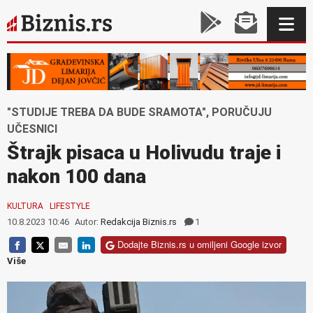
"STUDIJE TREBA DA BUDE SRAMOTA", PORUČUJU
UČESNICI
Štrajk pisaca u Holivudu traje i
nakon 100 dana
KULTURA
LIFESTYLE
10.8.2023 10:46
Autor:
Redakcija Biznis.rs
1
Dodajte Biznis.rs u omiljeni Google izvor
Više