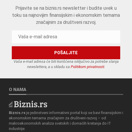
Prijavite se na biznis.rs newsletter i budite uvek u
toku sa najnovijim finansijskim i ekonomskim temama
značajnim za društveni razvoj.
Vaša e-mail adresa će biti korišćena isključivo za potrebe slanja
newslettera, a u skladu sa
Politikom privatnosti
.
O NAMA
Biznis.rs
je jedinstveni informativni portal koji se bavi finansijskim i
ekonomskim temama značajnim za društveni razvoj – od
makroekonomskih analiza svetskih i domaćih kretanja do IT
industrije.