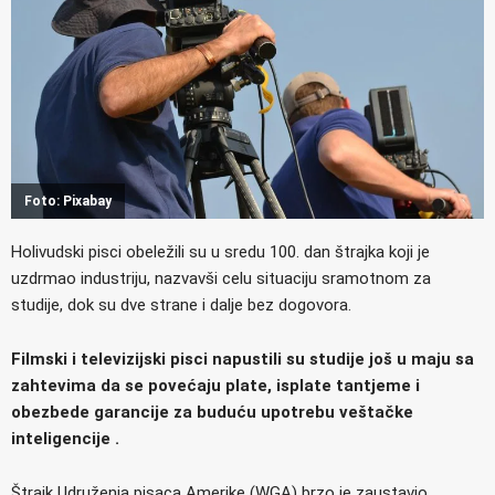
Foto: Pixabay
Holivudski pisci obeležili su u sredu 100. dan štrajka koji je
uzdrmao industriju, nazvavši celu situaciju sramotnom za
studije, dok su dve strane i dalje bez dogovora.
Filmski i televizijski pisci napustili su studije još u maju sa
zahtevima da se povećaju plate, isplate tantjeme i
obezbede garancije za buduću upotrebu veštačke
inteligencije .
Štrajk Udruženja pisaca Amerike (WGA) brzo je zaustavio