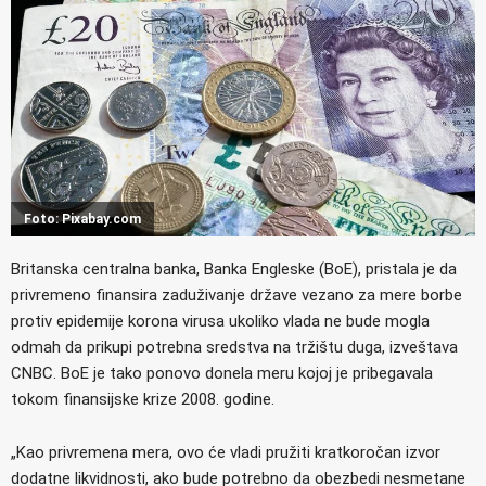
Foto: Pixabay.com
Britanska centralna banka, Banka Engleske (BoE), pristala je da
privremeno finansira zaduživanje države vezano za mere borbe
protiv epidemije korona virusa ukoliko vlada ne bude mogla
odmah da prikupi potrebna sredstva na tržištu duga, izveštava
CNBC. BoE je tako ponovo donela meru kojoj je pribegavala
tokom finansijske krize 2008. godine.
„Kao privremena mera, ovo će vladi pružiti kratkoročan izvor
dodatne likvidnosti, ako bude potrebno da obezbedi nesmetane