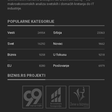
makroekonomskih analiza svetskih i domaćih kretanja do IT
industrije.
POPULARNE KATEGORIJE
Vesti
Srbija
24954
23363
Svet
Novac
16292
9662
Biznis
U fokusu
9258
9218
EU
Poslovanje
8280
6979
BIZNIS.RS PROJEKTI