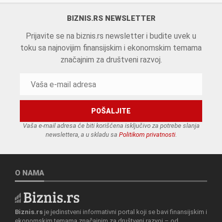
BIZNIS.RS NEWSLETTER
Prijavite se na biznis.rs newsletter i budite uvek u
toku sa najnovijim finansijskim i ekonomskim temama
značajnim za društveni razvoj.
Vaša e-mail adresa će biti korišćena isključivo za potrebe slanja
newslettera, a u skladu sa
Politikom privatnosti
.
O NAMA
Biznis.rs
je jedinstveni informativni portal koji se bavi finansijskim i
ekonomskim temama značajnim za društveni razvoj – od