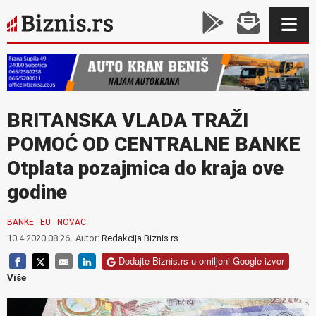
BRITANSKA VLADA TRAŽI
POMOĆ OD CENTRALNE BANKE
Otplata pozajmica do kraja ove
godine
BANKE
EU
NOVAC
10.4.2020 08:26
Autor:
Redakcija Biznis.rs
Dodajte Biznis.rs u omiljeni Google izvor
Više