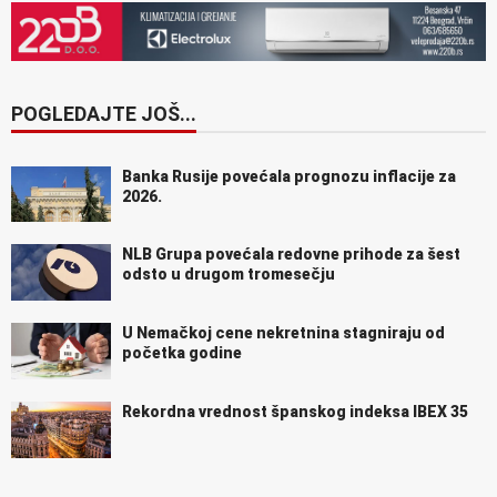
POGLEDAJTE JOŠ...
Banka Rusije povećala prognozu inflacije za
2026.
NLB Grupa povećala redovne prihode za šest
odsto u drugom tromesečju
U Nemačkoj cene nekretnina stagniraju od
početka godine
Rekordna vrednost španskog indeksa IBEX 35