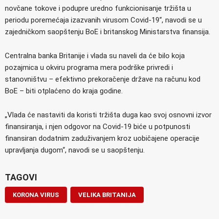
novčane tokove i podupre uredno funkcionisanje tržišta u
periodu poremećaja izazvanih virusom Covid-19“, navodi se u
zajedničkom saopštenju BoE i britanskog Ministarstva finansija.
Centralna banka Britanije i vlada su naveli da će bilo koja
pozajmica u okviru programa mera podrške privredi i
stanovništvu – efektivno prekoračenje države na računu kod
BoE – biti otplaćeno do kraja godine.
„Vlada će nastaviti da koristi tržišta duga kao svoj osnovni izvor
finansiranja, i njen odgovor na Covid-19 biće u potpunosti
finansiran dodatnim zaduživanjem kroz uobičajene operacije
upravljanja dugom“, navodi se u saopštenju.
TAGOVI
KORONA VIRUS
VELIKA BRITANIJA