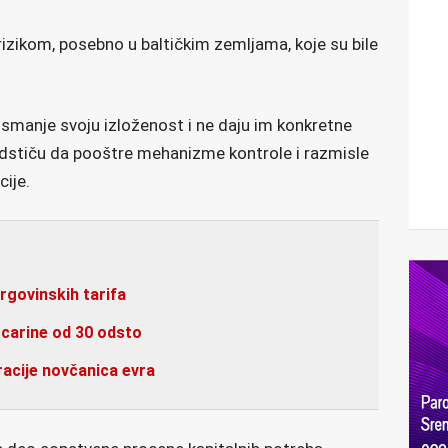
izikom, posebno u baltičkim zemljama, koje su bile
smanje svoju izloženost i ne daju im konkretne
 podstiču da pooštre mehanizme kontrole i razmisle
ije.
trgovinskih tarifa
 carine od 30 odsto
acije novčanica evra