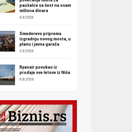
paušalce sa šest na osam
miliona dinara
6.8.2026
Smederevo priprema
izgradnju novog mosta, u
planu i javna garaža
3.8.2026
Ryanair povukao iz
prodaje sve letove iz Niša
6.8.2026