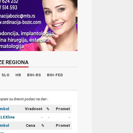
ZE REGIONA
SLO
HR
BIH-RS
BIH-FED
kazani su dnevni podaci na dan -
imbol
Vrednost
%
Promet
LEXline
-
-
-
imbol
Cena
%
Promet