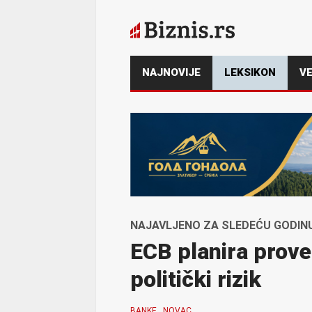
NAJNOVIJE
LEKSIKON
VE
NAJAVLJENO ZA SLEDEĆU GODIN
ECB planira prove
politički rizik
BANKE
NOVAC