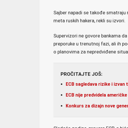
Sajber napadi se takođe smatraju r
meta ruskih hakera, rekli su izvori.
Supervizori ne govore bankama da 
preporuke u trenutnoj fazi, ali ih
o planovima za nepredviđene situac
PROČITAJTE JOŠ:
ECB sagledava rizike i izvan 
ECB nije predvidela američke
Konkurs za dizajn nove gener