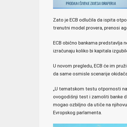
Zato je ECB odlučila da ispita otpo
trenutni model provera, prenosi ag
ECB obično bankama predstavlja ne
izračunaju koliko bi kapitala izgubil
U novom pregledu, ECB će im pružiti
da same osmisle scenarije okidača
„U tematskom testu otpornosti na 
ovogodišnji test i zamoliti banke da
mogao ozbiljno da utiče na njihovu
Evropskog parlamenta.