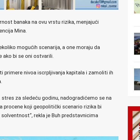
rnost banaka na ovu vrstu rizika, menjajući
encija Mina.
koliko mogućih scenarija, a one moraju da
e ako bi se oni ostvarili.
 primere nivoa iscrpljivanja kapitala i zamoliti ih
.
stres za sledeću godinu, nadogradićemo se na
 procene koji geopolitički scenario rizika bi
 solventnost“, rekla je Buh predstavnicima