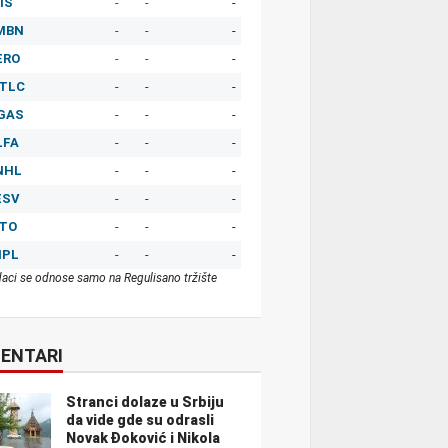
IS
-
-
-
MBN
-
-
-
ERO
-
-
-
TLC
-
-
-
GAS
-
-
-
LFA
-
-
-
NHL
-
-
-
ESV
-
-
-
ITO
-
-
-
MPL
-
-
-
aci se odnose samo na Regulisano tržište
ENTARI
Stranci dolaze u Srbiju
da vide gde su odrasli
Novak Đoković i Nikola