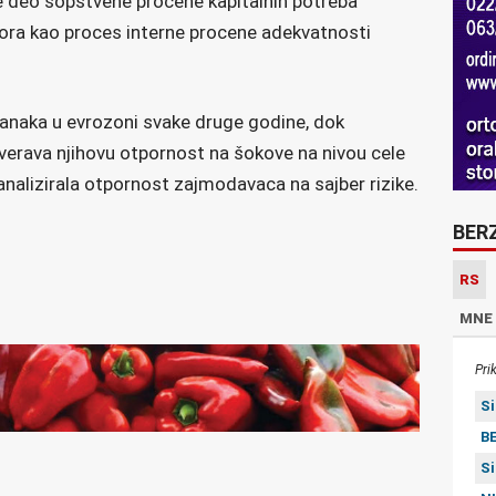
́e deo sopstvene procene kapitalnih potreba
ora kao proces interne procene adekvatnosti
anaka u evrozoni svake druge godine, dok
verava njihovu otpornost na šokove na nivou cele
 analizirala otpornost zajmodavaca na sajber rizike.
BER
RS
MNE
Pri
S
BE
S