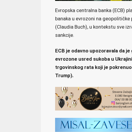
Evropska centralna banka (ECB) pla
banaka u evrozoni na geopolitičke p
(Claudia Buch), u kontekstu sve izra
sankcije.
ECB je odavno upozoravala da je 
evrozone usred sukoba u Ukrajini
trgovinskog rata koji je pokrenu
Trump).