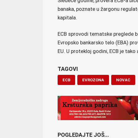
Sledeće godine, provera ECB-a bic
banaka, poznate u žargonu regulat
kapitala.
ECB sprovodi tematske preglede b
Evropsko bankarsko telo (EBA) pro
EU. U protekloj godini, ECB je tako
TAGOVI
ECB
EVROZONA
NOVAC
POGLEDAJTE JOŠ...