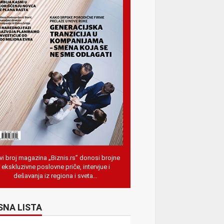
i broj magazina „Biznis.rs” donosi brojne
ekskluzivne poslovne priče, intervjue i
dešavanja iz regiona i sveta…
SNA LISTA