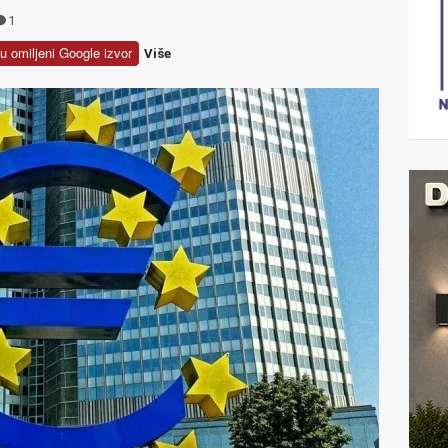
1
u omiljeni Google izvor
Više