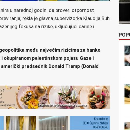
nira u narednoj godini da proveri otpornost
reviranja, rekla je glavna supervizorka Klaudija Buh
ženijeg fokusa na rizike, uključujući carine i
POP
geopolitika među najvećim rizicima za banke
 i okupiranom palestinskom pojasu Gaze i
o američki predsednik Donald Tramp (Donald