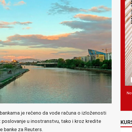
Nov
bankama je rečeno da vode računa o izloženosti
oslovanje u inostranstvu, tako i kroz kredite
KUR
lne banke za Reuters.