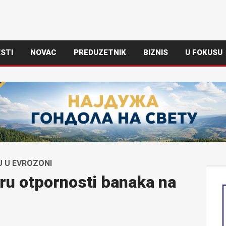
STI
NOVAC
PREDUZETNIK
BIZNIS
U FOKUSU
U U EVROZONI
ru otpornosti banaka na