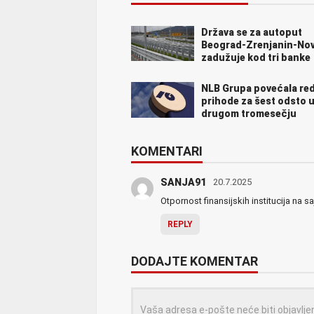
Država se za autoput
Beograd-Zrenjanin-Nov
zadužuje kod tri banke
NLB Grupa povećala re
prihode za šest odsto 
drugom tromesečju
KOMENTARI
SANJA91
20.7.2025
Otpornost finansijskih institucija na s
REPLY
DODAJTE KOMENTAR
Vaša adresa e-pošte neće biti objavlje