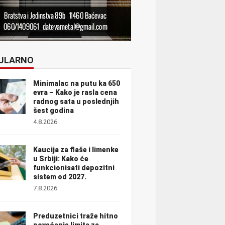
ULARNO
Minimalac na putu ka 650
evra – Kako je rasla cena
radnog sata u poslednjih
šest godina
4.8.2026
Kaucija za flaše i limenke
u Srbiji: Kako će
funkcionisati depozitni
sistem od 2027.
7.8.2026
Preduzetnici traže hitno
povećanje limita za