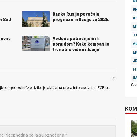
NI
K
Banka Rusije povećala
A
i Sad
prognozu inflacije za 2026.
M
T
dovne
Vođena potražnjom ili
A
u
ponudom? Kako kompanije
trenutno vide inflaciju
E
J
F
I
#1
Pod
ajber i geopolitičke rizike je aktuelna sfera interesovanja ECB-a.
KOM
na.
Neophodna polja su označena
*