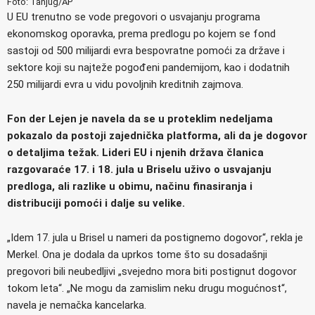
Foto: Tanjug/AP
U EU trenutno se vode pregovori o usvajanju programa
ekonomskog oporavka, prema predlogu po kojem se fond
sastoji od 500 milijardi evra bespovratne pomoći za države i
sektore koji su najteže pogođeni pandemijom, kao i dodatnih
250 milijardi evra u vidu povoljnih kreditnih zajmova.
Fon der Lejen je navela da se u proteklim nedeljama
pokazalo da postoji zajednička platforma, ali da je dogovor
o detaljima težak. Lideri EU i njenih država članica
razgovaraće 17. i 18. jula u Briselu uživo o usvajanju
predloga, ali razlike u obimu, načinu finasiranja i
distribuciji pomoći i dalje su velike.
„Idem 17. jula u Brisel u nameri da postignemo dogovor“, rekla je
Merkel. Ona je dodala da uprkos tome što su dosadašnji
pregovori bili neubedljivi „svejedno mora biti postignut dogovor
tokom leta“. „Ne mogu da zamislim neku drugu mogućnost“,
navela je nemačka kancelarka.