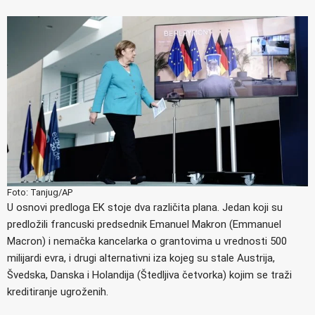
Foto: Tanjug/AP
U osnovi predloga EK stoje dva različita plana. Jedan koji su
predložili francuski predsednik Emanuel Makron (Emmanuel
Macron) i nemačka kancelarka o grantovima u vrednosti 500
milijardi evra, i drugi alternativni iza kojeg su stale Austrija,
Švedska, Danska i Holandija (Štedljiva četvorka) kojim se traži
kreditiranje ugroženih.