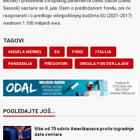
Michel) i predsednik Evropskog parlamenta David Sasoli (David
Sassoli) sastaće se 8. jula. Osim o predloženom fondu, oni će
razgovarati i o predlogu višegodišnjeg budžeta EU (2021-2017)
vrednom 1.100 milijardi evra.
TAGOVI
ANGELA MERKEL
EU
FOND
ITALIJA
PANDEMIJA
PREGOVORI
URSULA FON DER LAJEN
POGLEDAJTE JOŠ...
Više od 70 odsto Amerikanaca protiv izgradnje
data centara