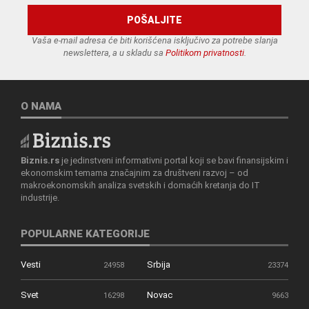
Vaša e-mail adresa će biti korišćena isključivo za potrebe slanja
newslettera, a u skladu sa
Politikom privatnosti
.
O NAMA
Biznis.rs
je jedinstveni informativni portal koji se bavi finansijskim i
ekonomskim temama značajnim za društveni razvoj – od
makroekonomskih analiza svetskih i domaćih kretanja do IT
industrije.
POPULARNE KATEGORIJE
Vesti
Srbija
24958
23374
Svet
Novac
16298
9663