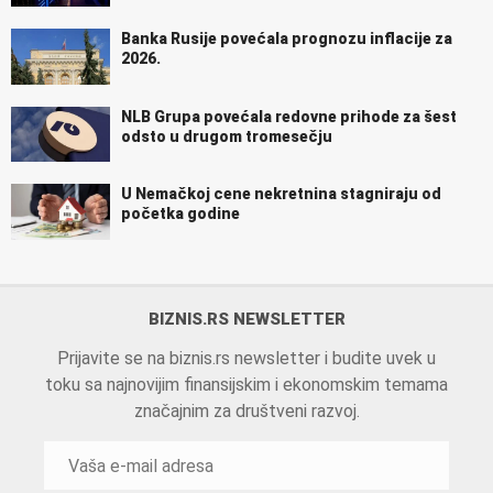
Banka Rusije povećala prognozu inflacije za
2026.
NLB Grupa povećala redovne prihode za šest
odsto u drugom tromesečju
U Nemačkoj cene nekretnina stagniraju od
početka godine
BIZNIS.RS NEWSLETTER
Prijavite se na biznis.rs newsletter i budite uvek u
toku sa najnovijim finansijskim i ekonomskim temama
značajnim za društveni razvoj.