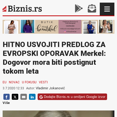
HITNO USVOJITI PREDLOG ZA
EVROPSKI OPORAVAK Merkel:
Dogovor mora biti postignut
tokom leta
EU
NOVAC
U FOKUSU
VESTI
3.7.2020 12:33
Autor:
Vladimir Jokanović
Dodajte Biznis.rs u omiljeni Google izvor
Više