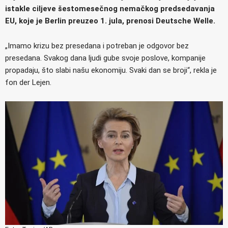
istakle ciljeve šestomesečnog nemačkog predsedavanja
EU, koje je Berlin preuzeo 1. jula, prenosi Deutsche Welle.
„Imamo krizu bez presedana i potreban je odgovor bez
presedana. Svakog dana ljudi gube svoje poslove, kompanije
propadaju, što slabi našu ekonomiju. Svaki dan se broji“, rekla je
fon der Lejen.