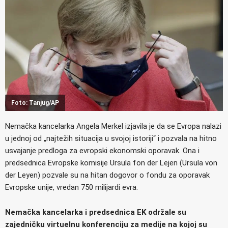
Foto: Tanjug/AP
Nemačka kancelarka Angela Merkel izjavila je da se Evropa nalazi
u jednoj od „najtežih situacija u svojoj istoriji“ i pozvala na hitno
usvajanje predloga za evropski ekonomski oporavak. Ona i
predsednica Evropske komisije Ursula fon der Lejen (Ursula von
der Leyen) pozvale su na hitan dogovor o fondu za oporavak
Evropske unije, vredan 750 milijardi evra.
Nemačka kancelarka i predsednica EK održale su
zajedničku virtuelnu konferenciju za medije na kojoj su