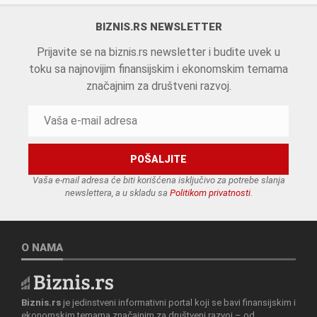
BIZNIS.RS NEWSLETTER
Prijavite se na biznis.rs newsletter i budite uvek u
toku sa najnovijim finansijskim i ekonomskim temama
značajnim za društveni razvoj.
Vaša e-mail adresa će biti korišćena isključivo za potrebe slanja
newslettera, a u skladu sa
Politikom privatnosti
.
O NAMA
Biznis.rs
je jedinstveni informativni portal koji se bavi finansijskim i
ekonomskim temama značajnim za društveni razvoj – od