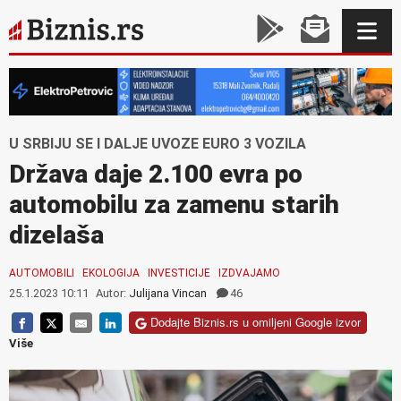
U SRBIJU SE I DALJE UVOZE EURO 3 VOZILA
Država daje 2.100 evra po
automobilu za zamenu starih
dizelaša
AUTOMOBILI
EKOLOGIJA
INVESTICIJE
IZDVAJAMO
25.1.2023 10:11
Autor:
Julijana Vincan
46
Dodajte Biznis.rs u omiljeni Google izvor
Više