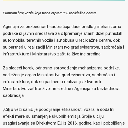
Planirani broj vozila koja treba otpremiti u reciklažne centre
Agencija za bezbednost saobraćaja daće predlog mehanizama
podrške iz javnih sredstava za otpremanje starih dizel putničkih
automobila, teretnih vozila i autobusa u reciklažne centre, dok
su partneri u realizaciji Ministarstvo građevinarstva, saobraćaja i
infrastrukture i Ministarstvo zaštite životne sredine.
Za sledeći korak, odnosno sprovođenje mehanizama podrške,
nadležan je organ Ministarstva građevinarstva, saobraćaja i
infrastrukture, dok su partneri u realizaciji aktivnosti
Ministarstvo zaštite životne sredine i Agencija za bezbednost
saobraćaja.
„Cilj u vezi sa EU je poboljšanje efikasnosti vozila, a dodatni
efekti mere su smanjenje ukupnih emisija Srbije u cilju
usaglašavanja sa Direktivom EU iz 2016. godine, kao i poboljšanje