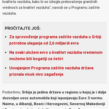
kvaliteta vazduha, kako bi se izbegla prekoračenja graničnih
vrednosti za kvalitet vazduha“, navodi se u Programu zaštite
vazduha.
PROČITAJTE JOŠ:
Za sprovođenje programa zaštite vazduha u Srbiji
potrebna ulaganja od 2,6 milijardi evra
Na svaki uloženi evro u kvalitet vazduha vremenom
možemo biti bogatiji za četiri
Usvajanjem Programa zaštite vazduha država
priznala visok nivo zagađenja
Podsetimo,
Srbija je jedina država u regionu u kojoj je i dalje
dozvoljen uvoz automobila koji ispunjavaju Euro 3 normu.
Naime, u Albaniji, Bosni i Hercegovini, Severnoj Makedoniji