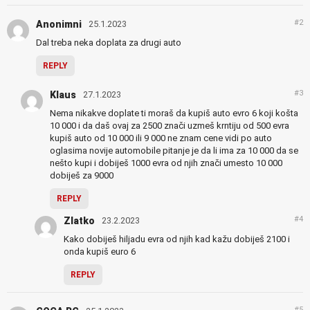
#2
Anonimni
25.1.2023
Dal treba neka doplata za drugi auto
REPLY
#3
Klaus
27.1.2023
Nema nikakve doplate ti moraš da kupiš auto evro 6 koji košta
10 000 i da daš ovaj za 2500 znači uzmeš krntiju od 500 evra
kupiš auto od 10 000 ili 9 000 ne znam cene vidi po auto
oglasima novije automobile pitanje je da li ima za 10 000 da se
nešto kupi i dobiješ 1000 evra od njih znači umesto 10 000
dobiješ za 9000
REPLY
#4
Zlatko
23.2.2023
Kako dobiješ hiljadu evra od njih kad kažu dobiješ 2100 i
onda kupiš euro 6
REPLY
#5