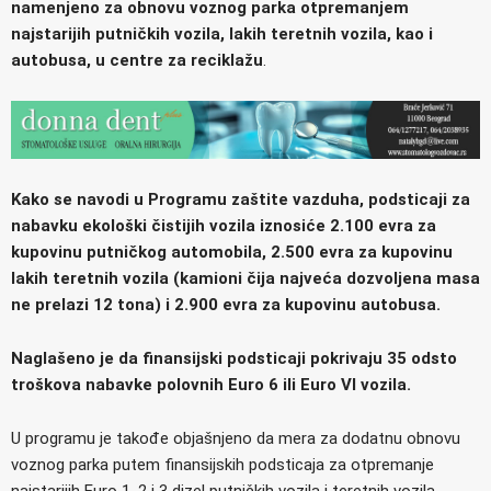
namenjeno za obnovu voznog parka otpremanjem
najstarijih putničkih vozila, lakih teretnih vozila, kao i
autobusa, u centre za reciklažu
.
Kako se navodi u Programu zaštite vazduha, podsticaji za
nabavku ekološki čistijih vozila iznosiće 2.100 evra za
kupovinu putničkog automobila, 2.500 evra za kupovinu
lakih teretnih vozila (kamioni čija najveća dozvoljena masa
ne prelazi 12 tona) i 2.900 evra za kupovinu autobusa.
Naglašeno je da finansijski podsticaji pokrivaju 35 odsto
troškova nabavke polovnih Euro 6 ili Euro VI vozila.
U programu je takođe objašnjeno da mera za dodatnu obnovu
voznog parka putem finansijskih podsticaja za otpremanje
najstarijih Euro 1, 2 i 3 dizel putničkih vozila i teretnih vozila