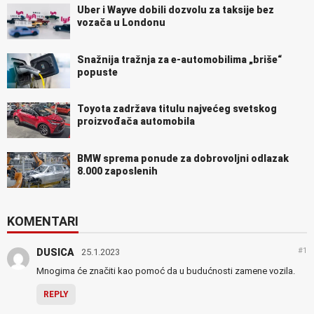
Uber i Wayve dobili dozvolu za taksije bez
vozača u Londonu
Snažnija tražnja za e-automobilima „briše“
popuste
Toyota zadržava titulu najvećeg svetskog
proizvođača automobila
BMW sprema ponude za dobrovoljni odlazak
8.000 zaposlenih
KOMENTARI
#1
DUSICA
25.1.2023
Mnogima će značiti kao pomoć da u budućnosti zamene vozila.
REPLY