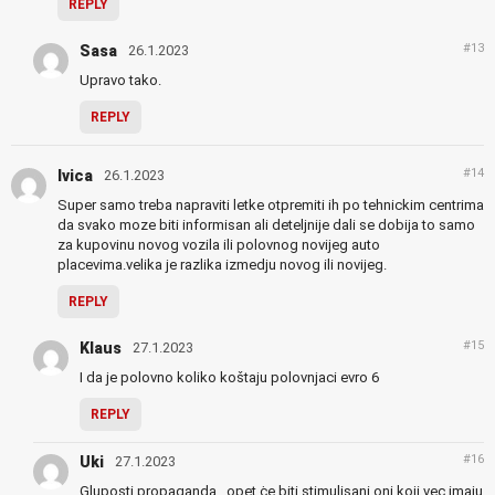
REPLY
#13
Sasa
26.1.2023
Upravo tako.
REPLY
#14
Ivica
26.1.2023
Super samo treba napraviti letke otpremiti ih po tehnickim centrima
da svako moze biti informisan ali deteljnije dali se dobija to samo
za kupovinu novog vozila ili polovnog novijeg auto
placevima.velika je razlika izmedju novog ili novijeg.
REPLY
#15
Klaus
27.1.2023
I da je polovno koliko koštaju polovnjaci evro 6
REPLY
#16
Uki
27.1.2023
Gluposti,propaganda…opet ċe biti stimulisani oni koji vec imaju