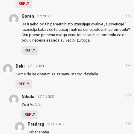
REPLY
#25
Goran
5.2.2023
Da li neko od tih pametnih sto izmisljaju ovakve „subvencije“
razmislja kakav ce to uticaj imati na cene polovnih automobila?
Cim pocne primena ovoga cene iole novijih automobila ce da
odu u nebesa a i sada su vec blizu toga.
REPLY
#26
Deki
27.1.2023
Kome da se obratim za zamenu starog dizelaša
REPLY
#27
Nikola
27.1.2023
Zovi Vučića
REPLY
#28
Predrag
28.1.2023
Hahahahaha