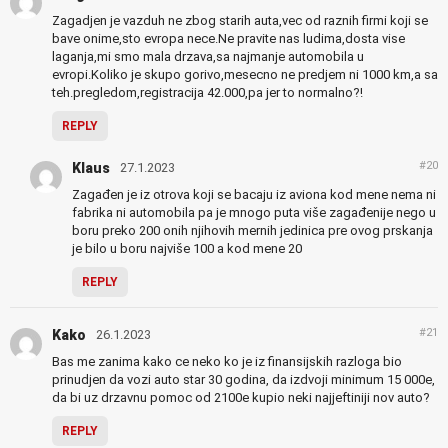
Zagadjen je vazduh ne zbog starih auta,vec od raznih firmi koji se
bave onime,sto evropa nece.Ne pravite nas ludima,dosta vise
laganja,mi smo mala drzava,sa najmanje automobila u
evropi.Koliko je skupo gorivo,mesecno ne predjem ni 1000 km,a sa
teh.pregledom,registracija 42.000,pa jer to normalno?!
REPLY
#20
Klaus
27.1.2023
Zagađen je iz otrova koji se bacaju iz aviona kod mene nema ni
fabrika ni automobila pa je mnogo puta više zagađenije nego u
boru preko 200 onih njihovih mernih jedinica pre ovog prskanja
je bilo u boru najviše 100 a kod mene 20
REPLY
#21
Kako
26.1.2023
Bas me zanima kako ce neko ko je iz finansijskih razloga bio
prinudjen da vozi auto star 30 godina, da izdvoji minimum 15 000e,
da bi uz drzavnu pomoc od 2100e kupio neki najjeftiniji nov auto?
REPLY