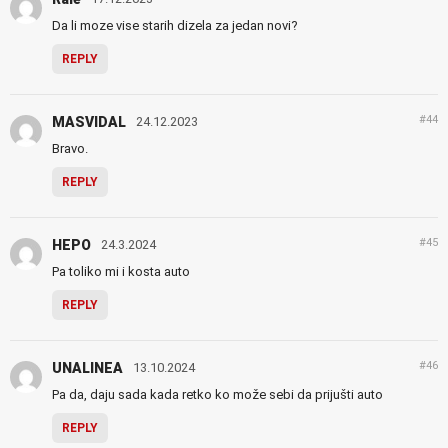
Da li moze vise starih dizela za jedan novi?
REPLY
#44
MASVIDAL
24.12.2023
Bravo.
REPLY
#45
HEPO
24.3.2024
Pa toliko mi i kosta auto
REPLY
#46
UNALINEA
13.10.2024
Pa da, daju sada kada retko ko može sebi da prijušti auto
REPLY