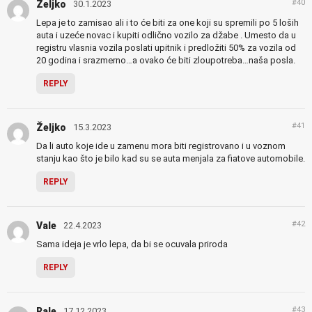
#40
Željko
30.1.2023
Lepa je to zamisao ali i to će biti za one koji su spremili po 5 loših
auta i uzeće novac i kupiti odlično vozilo za džabe . Umesto da u
registru vlasnia vozila poslati upitnik i predložiti 50% za vozila od
20 godina i srazmerno…a ovako će biti zloupotreba…naša posla.
REPLY
#41
Željko
15.3.2023
Da li auto koje ide u zamenu mora biti registrovano i u voznom
stanju kao što je bilo kad su se auta menjala za fiatove automobile.
REPLY
#42
Vale
22.4.2023
Sama ideja je vrlo lepa, da bi se ocuvala priroda
REPLY
#43
Rale
17.12.2023