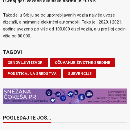
i Crnoj gori važeća ekološka norma je Euro 5.
Takođe, u Srbiju se od upotrebljavanih vozila najviše uvoze
dizelaši, a najmanje električni automobili. Tako je i 2020. i 2021.
godine uvezeno po više od 100.000 dizel vozila, a u prošloj godini
više od 80.000.
TAGOVI
OBNOVLJIVI IZVORI
OČUVANJE ŽIVOTNE SREDINE
PODSTICAJNA SREDSTVA
SUBVENCIJE
POGLEDAJTE JOŠ...