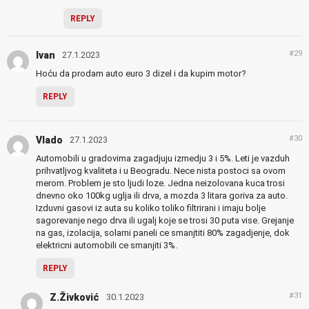
REPLY
#29
Ivan
27.1.2023
Hoću da prodam auto euro 3 dizel i da kupim motor?
REPLY
#30
Vlado
27.1.2023
Automobili u gradovima zagadjuju izmedju 3 i 5%. Leti je vazduh
prihvatljvog kvaliteta i u Beogradu. Nece nista postoci sa ovom
merom. Problem je sto ljudi loze. Jedna neizolovana kuca trosi
dnevno oko 100kg uglja ili drva, a mozda 3 litara goriva za auto.
Izduvni gasovi iz auta su koliko toliko filtrirani i imaju bolje
sagorevanje nego drva ili ugalj koje se trosi 30 puta vise. Grejanje
na gas, izolacija, solarni paneli ce smanjtiti 80% zagadjenje, dok
elektricni automobili ce smanjiti 3%.
REPLY
#31
Z.Živković
30.1.2023