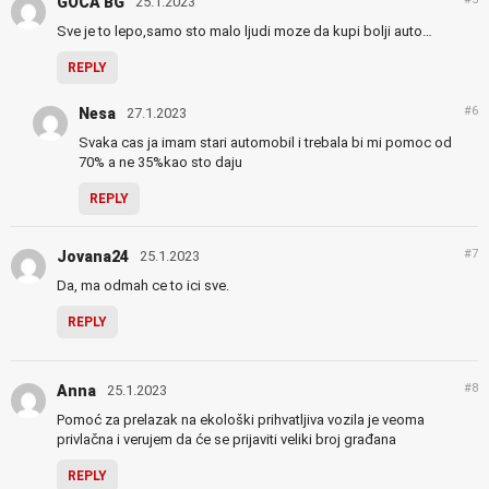
GOCA BG
25.1.2023
Sve je to lepo,samo sto malo ljudi moze da kupi bolji auto…
REPLY
#6
Nesa
27.1.2023
Svaka cas ja imam stari automobil i trebala bi mi pomoc od
70% a ne 35%kao sto daju
REPLY
#7
Jovana24
25.1.2023
Da, ma odmah ce to ici sve.
REPLY
#8
Anna
25.1.2023
Pomoć za prelazak na ekološki prihvatljiva vozila je veoma
privlačna i verujem da će se prijaviti veliki broj građana
REPLY