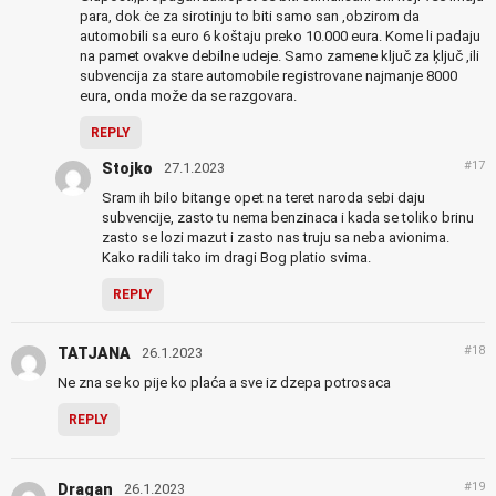
para, dok ċe za sirotinju to biti samo san ,obzirom da
automobili sa euro 6 koštaju preko 10.000 eura. Kome li padaju
na pamet ovakve debilne udeje. Samo zamene ključ za ķljuč ,ili
subvencija za stare automobile registrovane najmanje 8000
eura, onda može da se razgovara.
REPLY
#17
Stojko
27.1.2023
Sram ih bilo bitange opet na teret naroda sebi daju
subvencije, zasto tu nema benzinaca i kada se toliko brinu
zasto se lozi mazut i zasto nas truju sa neba avionima.
Kako radili tako im dragi Bog platio svima.
REPLY
#18
TATJANA
26.1.2023
Ne zna se ko pije ko plaća a sve iz dzepa potrosaca
REPLY
#19
Dragan
26.1.2023