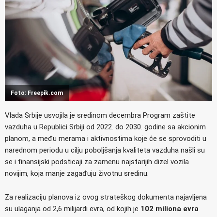
Foto: Freepik.com
Vlada Srbije usvojila je sredinom decembra Program zaštite
vazduha u Republici Srbiji od 2022. do 2030. godine sa akcionim
planom, a među merama i aktivnostima koje će se sprovoditi u
narednom periodu u cilju poboljšanja kvaliteta vazduha našli su
se i finansijski podsticaji za zamenu najstarijih dizel vozila
novijim, koja manje zagađuju životnu sredinu.
Za realizaciju planova iz ovog strateškog dokumenta najavljena
su ulaganja od 2,6 milijardi evra, od kojih je
102 miliona evra