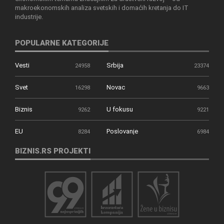
makroekonomskih analiza svetskih i domaćih kretanja do IT
industrije.
POPULARNE KATEGORIJE
Vesti
Srbija
24958
23374
Svet
Novac
16298
9663
Biznis
U fokusu
9262
9221
EU
Poslovanje
8284
6984
BIZNIS.RS PROJEKTI