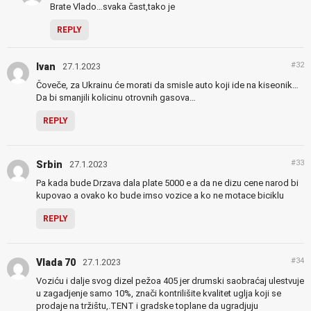
Brate Vlado…svaka čast,tako je
REPLY
#32
Ivan
27.1.2023
Čoveče, za Ukrainu će morati da smisle auto koji ide na kiseonik…
Da bi smanjili kolicinu otrovnih gasova…
REPLY
#33
Srbin
27.1.2023
Pa kada bude Drzava dala plate 5000 e a da ne dizu cene narod bi
kupovao a ovako ko bude imso vozice a ko ne motace biciklu
REPLY
#34
Vlada 70
27.1.2023
Voziću i dalje svog dizel pežoa 405 jer drumski saobraćaj ulestvuje
u zagadjenje samo 10%, znači kontrilišite kvalitet uglja koji se
prodaje na tržištu,.TENT i gradske toplane da ugradjuju