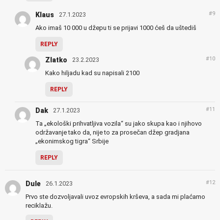
#9
Klaus
27.1.2023
Ako imaš 10 000 u džepu ti se prijavi 1000 ćeš da uštediš
REPLY
#10
Zlatko
23.2.2023
Kako hiljadu kad su napisali 2100
REPLY
#11
Dak
27.1.2023
Ta „ekološki prihvatljiva vozila“ su jako skupa kao i njihovo
održavanje tako da, nije to za prosečan džep gradjana
„ekonimskog tigra“ Srbije
REPLY
#12
Dule
26.1.2023
Prvo ste dozvoljavali uvoz evropskih krševa, a sada mi plaćamo
reciklažu.