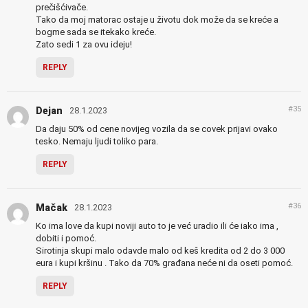
prečišćivače.
Tako da moj matorac ostaje u životu dok može da se kreće a
bogme sada se itekako kreće.
Zato sedi 1 za ovu ideju!
REPLY
#35
Dejan
28.1.2023
Da daju 50% od cene novijeg vozila da se covek prijavi ovako
tesko. Nemaju ljudi toliko para.
REPLY
#36
Mačak
28.1.2023
Ko ima love da kupi noviji auto to je već uradio ili će iako ima ,
dobiti i pomoć.
Sirotinja skupi malo odavde malo od keš kredita od 2 do 3 000
eura i kupi kršinu . Tako da 70% građana neće ni da oseti pomoć.
REPLY