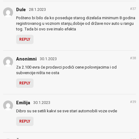
#37
Dule
28.1.2023
Pošteno bi bilo da ko poseduje starog dizelaša minimum 8 godina
registrovanog u voznom stanju,dobije od države nov auto u rangu
tog. Tada bi ovo sve imalo efekta
REPLY
#38
Anonimni
30.1.2023
Za 2.100 evra će prodavci podići cene polovnjacima i od
subvencije ništa ne osta
REPLY
#39
Emilija
30.1.2023
Dibro su se setili kakvi se sve stari automobili voze ovde
REPLY