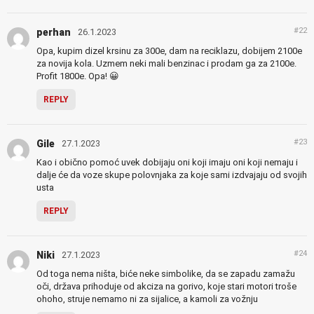
#22
perhan
26.1.2023
Opa, kupim dizel krsinu za 300e, dam na reciklazu, dobijem 2100e
za novija kola. Uzmem neki mali benzinac i prodam ga za 2100e.
Profit 1800e. Opa! 😀
REPLY
#23
Gile
27.1.2023
Kao i obično pomoć uvek dobijaju oni koji imaju oni koji nemaju i
dalje će da voze skupe polovnjaka za koje sami izdvajaju od svojih
usta
REPLY
#24
Niki
27.1.2023
Od toga nema ništa, biće neke simbolike, da se zapadu zamažu
oči, država prihoduje od akciza na gorivo, koje stari motori troše
ohoho, struje nemamo ni za sijalice, a kamoli za vožnju