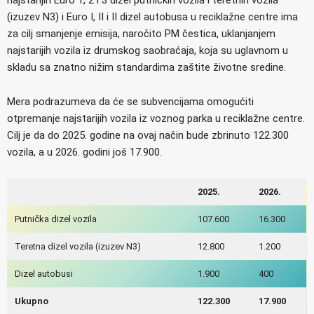
(izuzev N3) i Euro I, II i II dizel autobusa u reciklažne centre ima
za cilj smanjenje emisija, naročito PM čestica, uklanjanjem
najstarijih vozila iz drumskog saobraćaja, koja su uglavnom u
skladu sa znatno nižim standardima zaštite životne sredine.
Mera podrazumeva da će se subvencijama omogućiti
otpremanje najstarijih vozila iz voznog parka u reciklažne centre.
Cilj je da do 2025. godine na ovaj način bude zbrinuto 122.300
vozila, a u 2026. godini još 17.900.
2025.
2026.
Putnička dizel vozila
107.600
16.300
Teretna dizel vozila (izuzev N3)
12.800
1.200
Dizel autobusi
1.900
400
Ukupno
122.300
17.900