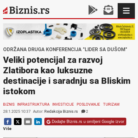
ODRŽANA DRUGA KONFERENCIJA "LIDER SA DUŠOM"
Veliki potencijal za razvoj
Zlatibora kao luksuzne
destinacije i saradnju sa Bliskim
istokom
BIZNIS
INFRASTRUKTURA
INVESTICIJE
POSLOVANJE
TURIZAM
28.1.2025 10:37
Autor:
Redakcija Biznis.rs
2
Dodajte Biznis.rs u omiljeni Google izvor
Više