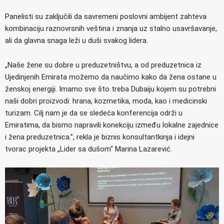
Panelisti su zaključili da savremeni poslovni ambijent zahteva
kombinaciju raznovrsnih veština i znanja uz stalno usavršavanje,
ali da glavna snaga leži u duši svakog lidera.
„Naše žene su dobre u preduzetništvu, a od preduzetnica iz
Ujedinjenih Emirata možemo da naučimo kako da žena ostane u
ženskoj energiji. Imamo sve što treba Dubaiju kojem su potrebni
naši dobri proizvodi: hrana, kozmetika, moda, kao i medicinski
turizam. Cilj nam je da se sledeća konferencija održi u
Emiratima, da bismo napravili konekciju između lokalne zajednice
i žena preduzetnica.”, rekla je biznis konsultantkinja i idejni
tvorac projekta „Lider sa dušom“ Marina Lazarević.