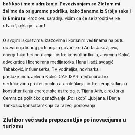
baš kao i moje udruženje. Povezivanjem sa Zlatom mi
želimo da osiguramo podršku, kako ženama iz Srbije tako i
iz Emirata.
Kroz ovu saradnju vidim da će se izroditi velike
stvari.“, rekla je Tabet.
O svojim iskustvima, izazovima i korisnim veštinama na putu
ostvarenja ličnog potencijala govorile su Anita Jakovljević,
energetska terapeutkinja i astro konsultantkinja, Jasmina Đokić,
advokatica i licencirana medijatorka, Hana Hadžiavdagić
Tabaković, influenserka, TV voditeljka, novinarka i
preduzetnica, Jelena Đokić, CAP ISAR međunarodno
sertifikovana profesionalna astrološkinja, astro terapeutkinja i
konsultantkinja energetske astrologije, Tijana Arih, direktorka
Centra za političko osnaživanje „Poliskop“ Ljubljana, i Darija
Tankosić, konsultantkinja za razvoj poslovanja.
Zlatibor već sada prepoznatljiv po inovacijama u
turizmu