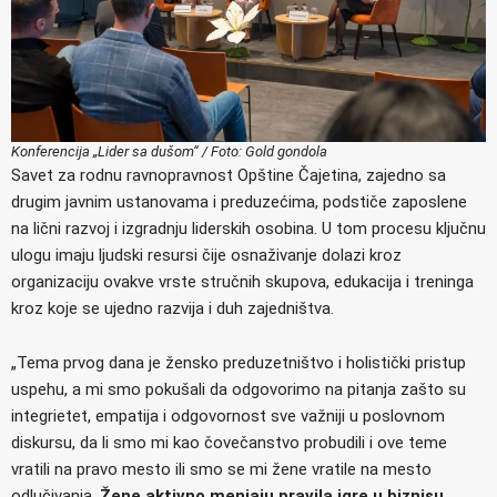
Konferencija „Lider sa dušom“ / Foto: Gold gondola
Savet za rodnu ravnopravnost Opštine Čajetina, zajedno sa
drugim javnim ustanovama i preduzećima, podstiče zaposlene
na lični razvoj i izgradnju liderskih osobina. U tom procesu ključnu
ulogu imaju ljudski resursi čije osnaživanje dolazi kroz
organizaciju ovakve vrste stručnih skupova, edukacija i treninga
kroz koje se ujedno razvija i duh zajedništva.
„Tema prvog dana je žensko preduzetništvo i holistički pristup
uspehu, a mi smo pokušali da odgovorimo na pitanja zašto su
integrietet, empatija i odgovornost sve važniji u poslovnom
diskursu, da li smo mi kao čovečanstvo probudili i ove teme
vratili na pravo mesto ili smo se mi žene vratile na mesto
odlučivanja.
Žene aktivno menjaju pravila igre u biznisu