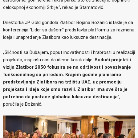
aerodroma, golf terena i akva parka, što će značajno doprineti
celokupnoj ekonomiji Srbije.“, rekao je Stamatović.
Direktorka JP Gold gondola Zlatibor Bojana Božanić istakle je da
konferencija “Lider sa dušom” predstavlja platformu za razmenu
ideja i unapređenje Zlatibora kao luksuzne destinacije.
„Sličnosti sa Dubaijem, poput inovativnosti i hrabrosti u realizaciji
projekata, inspirišu nas da idemo korak dalje.
Budući projekti i
vizija Zlatibor 2050 fokusira se na održivost i povezivanje
funkcionalnog sa prirodom. Krajem godine planiramo
predstavljanje Zlatibora na tržištu UAE, uz promociju
projekata i ideja koje smo razvili. Zlatibor ima sve što je
potrebno da postane globalna luksuzna destinacija
”,
poručila je Božanić.