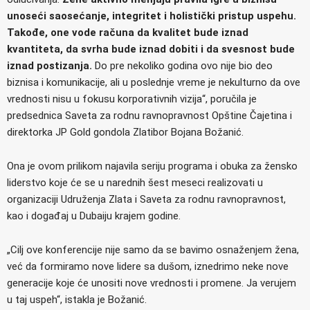
unoseći saosećanje, integritet i holistički pristup uspehu.
Takođe, one vode računa da kvalitet bude iznad
kvantiteta, da svrha bude iznad dobiti i da svesnost bude
iznad postizanja.
Do pre nekoliko godina ovo nije bio deo
biznisa i komunikacije, ali u poslednje vreme je nekulturno da ove
vrednosti nisu u fokusu korporativnih vizija“, poručila je
predsednica Saveta za rodnu ravnopravnost Opštine Čajetina i
direktorka JP Gold gondola Zlatibor Bojana Božanić.
Ona je ovom prilikom najavila seriju programa i obuka za žensko
liderstvo koje će se u narednih šest meseci realizovati u
organizaciji Udruženja Zlata i Saveta za rodnu ravnopravnost,
kao i događaj u Dubaiju krajem godine.
„Cilj ove konferencije nije samo da se bavimo osnaženjem žena,
već da formiramo nove lidere sa dušom, iznedrimo neke nove
generacije koje će unositi nove vrednosti i promene. Ja verujem
u taj uspeh“, istakla je Božanić.