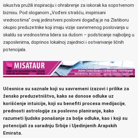
iskustva pružili inspiraciju i ohrabrenje za iskorak ka sopstvenom
biznisu. Pod sloganom „Vođeni strašću, inspirisani
vrednostima“ ovaj jedinstveni poslovni događaj je na Zlatiboru
okupio preduzetnike koji imaju vizije savremenog poslovanja u
skaldu sa vrednostima lidera sa dušom – podsticanje najboljeg u
zaposlenima, doprinos lokalnoj zajednici i ostvarivanje ličnih
potencijala.
Učesnice su saznale koji su savremeni izazovi i prilike za
žensko preduzetništvo, kako se donose odluke uz
korišćenje intuicije, koji su benefiti procesa medijacije
,
prednosti astrologije za poslovno planiranje, kako
razumeti ljudsko ponašanje za bolje odluke, kao i koji su
potencijali za saradnju Srbije i Ujedinjenih Arapskih
Emirata.