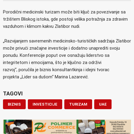
Porodični medicinski turizam može biti ključ za povezivanje sa
tržištem Bliskog istoka, gde postoji velika potražnja za zdravim
vazduhom i klimom kakvu Zlatibor nudi.
„Razvijanjem savremenih medicinsko-turističkih sadržaja Zlatibor
može privući značajne investicije i dodatno unaprediti svoju
ponudu. Konferencije poput ove osnažuju liderstvo sa
integritetom i emocijama, što je ključno za održivi
razvoj“, poručila je biznis konsultantkinja i idejni tvorac
projekta „Lider sa dušom“ Marina Lazarević.
TAGOVI
BIZNIS
INVESTICIJE
TURIZAM
UAE