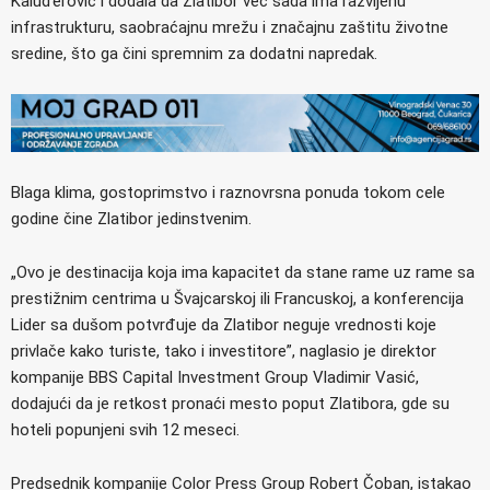
Kaluđerović i dodala da Zlatibor već sada ima razvijenu
infrastrukturu, saobraćajnu mrežu i značajnu zaštitu životne
sredine, što ga čini spremnim za dodatni napredak.
Blaga klima, gostoprimstvo i raznovrsna ponuda tokom cele
godine čine Zlatibor jedinstvenim.
„Ovo je destinacija koja ima kapacitet da stane rame uz rame sa
prestižnim centrima u Švajcarskoj ili Francuskoj, a konferencija
Lider sa dušom potvrđuje da Zlatibor neguje vrednosti koje
privlače kako turiste, tako i investitore”, naglasio je direktor
kompanije BBS Capital Investment Group Vladimir Vasić,
dodajući da je retkost pronaći mesto poput Zlatibora, gde su
hoteli popunjeni svih 12 meseci.
Predsednik kompanije Color Press Group Robert Čoban, istakao