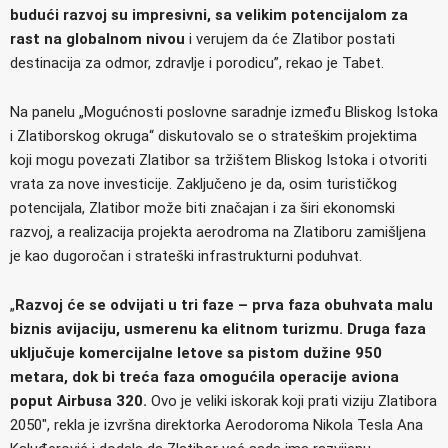
budući razvoj su impresivni, sa velikim potencijalom za
rast na globalnom nivou
i verujem da će Zlatibor postati
destinacija za odmor, zdravlje i porodicu”, rekao je Tabet.
Na panelu „Mogućnosti poslovne saradnje između Bliskog Istoka
i Zlatiborskog okruga“
diskutovalo se o strateškim projektima
koji mogu povezati Zlatibor sa tržištem Bliskog Istoka i otvoriti
vrata za nove investicije. Zaključeno je da, osim turističkog
potencijala, Zlatibor može biti značajan i za širi ekonomski
razvoj, a realizacija projekta aerodroma na Zlatiboru zamišljena
je kao dugoročan i strateški infrastrukturni poduhvat.
„
Razvoj će se odvijati u tri faze – prva faza obuhvata malu
biznis avijaciju, usmerenu ka elitnom turizmu. Druga faza
uključuje komercijalne letove sa pistom dužine 950
metara, dok bi treća faza omogućila operacije aviona
poput Airbusa 320.
Ovo je veliki iskorak koji prati viziju Zlatibora
2050″, rekla je izvršna direktorka Aerodoroma Nikola Tesla Ana