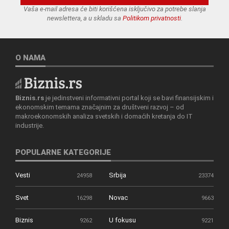
Vaša e-mail adresa će biti korišćena isključivo za potrebe slanja
newslettera, a u skladu sa
Politikom privatnosti
.
O NAMA
Biznis.rs
je jedinstveni informativni portal koji se bavi finansijskim i
ekonomskim temama značajnim za društveni razvoj – od
makroekonomskih analiza svetskih i domaćih kretanja do IT
industrije.
POPULARNE KATEGORIJE
Vesti
Srbija
24958
23374
Svet
Novac
16298
9663
Biznis
U fokusu
9262
9221