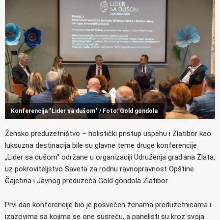
Konferencija "Lider sa dušom" / Foto: Gold gondola
Žensko preduzetništvo – holistički pristup uspehu i Zlatibor kao
luksuzna destinacija bile su glavne teme druge konferencije
„Lider sa dušom“ održane u organizaciji Udruženja građana Zlata,
uz pokroviteljstvo Saveta za rodnu ravnopravnost Opštine
Čajetina i Javnog preduzeća Gold gondola Zlatibor.
Prvi dan konferencije bio je posvećen ženama preduzetnicama i
izazovima sa kojima se one susreću, a panelisti su kroz svoja