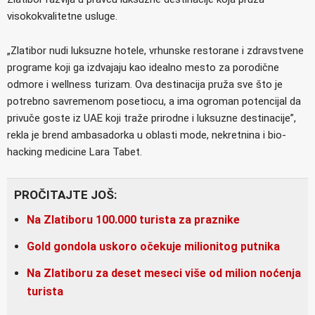
visokokvalitetne usluge.
„Zlatibor nudi luksuzne hotele, vrhunske restorane i zdravstvene
programe koji ga izdvajaju kao idealno mesto za porodične
odmore i wellness turizam. Ova destinacija pruža sve što je
potrebno savremenom posetiocu, a ima ogroman potencijal da
privuče goste iz UAE koji traže prirodne i luksuzne destinacije”,
rekla je brend ambasadorka u oblasti mode, nekretnina i bio-
hacking medicine Lara Tabet.
PROČITAJTE JOŠ:
Na Zlatiboru 100.000 turista za praznike
Gold gondola uskoro očekuje milionitog putnika
Na Zlatiboru za deset meseci više od milion noćenja
turista