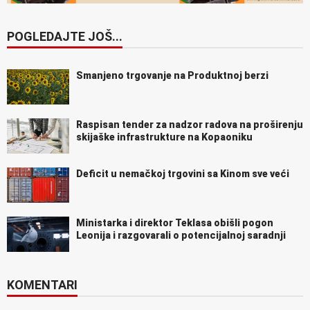
POGLEDAJTE JOŠ...
Smanjeno trgovanje na Produktnoj berzi
Raspisan tender za nadzor radova na proširenju
skijaške infrastrukture na Kopaoniku
Deficit u nemačkoj trgovini sa Kinom sve veći
Ministarka i direktor Teklasa obišli pogon
Leonija i razgovarali o potencijalnoj saradnji
KOMENTARI