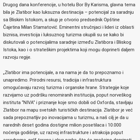
Drugog dana konferencije, u hotelu Bor By Karisma, glavna tema
bila je Zlatibor kao luksuzna destinacija – potencijal za saradnju
sa Bliskim Istokom, a skup je otvorio predsednik Opštine
Čajetina Milan Stamatović. Eminentni stručnjaci i lideri iz oblasti
biznisa, investicija i luksuznog turizma okupili su se kako bi
diskutovali o potencijalima saradnje između Zlatibora i Bliskog
Istoka, kao i o strateškim projektima koji mogu doprineti daljem
razvoju regije.
„Zlatibor ima potencijale, a na nama je da to prepoznamo i
unapredimo. Prirodni resursi, tradicija i infrastruktura
omogućavaju razvoj turizma i organske hrane. Strategije koje
razvijamo uz podršku renomiranih institucija, poput norveškog
instituta “NIVA” i priznanje koje smo dobili od Oxforda, stavljaju
Zlatibor na mapu svetskih turističkih destinacija. Zlatibor je već
sada prepoznatljiv po inovacijama u turizmu, a naš cilj je da u
narednih deset godina dostigne milion posetilaca i 10.000
noćenja godišnje, uz razvoj infrastrukture i atrakcija poput