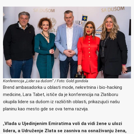
Konferencija „Lider sa dušom“ / Foto: Gold gondola
Brend ambasadorka u oblasti mode, nekretnina i bio-hacking
medicine, Lara Tabet, ističe da je konferencija na Zlatiboru
okupila lidere sa dušom iz različitih oblasti, prikazujući našu
planinu kao mesto gde se ova tema razvija.
„
Vlada u Ujedinjenim Emiratima voli da vidi žene u ulozi
lidera, a Udruženje Zlata se zasniva na osnaživanju žena,