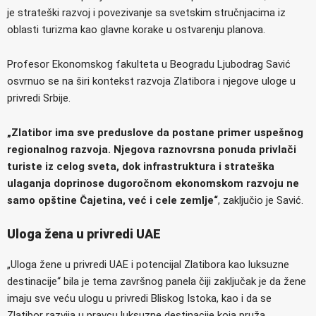
je strateški razvoj i povezivanje sa svetskim stručnjacima iz
oblasti turizma kao glavne korake u ostvarenju planova.
Profesor Ekonomskog fakulteta u Beogradu Ljubodrag Savić
osvrnuo se na širi kontekst razvoja Zlatibora i njegove uloge u
privredi Srbije.
„Zlatibor ima sve preduslove da postane primer uspešnog
regionalnog razvoja. Njegova raznovrsna ponuda privlači
turiste iz celog sveta, dok infrastruktura i strateška
ulaganja doprinose dugoročnom ekonomskom razvoju ne
samo opštine Čajetina, već i cele zemlje“
, zaključio je Savić.
Uloga žena u privredi UAE
„Uloga žene u privredi UAE i potencijal Zlatibora kao luksuzne
destinacije“ bila je tema završnog panela čiji zaključak je da žene
imaju sve veću ulogu u privredi Bliskog Istoka, kao i da se
Zlatibor razvija u pravcu luksuzne destinacije koja pruža