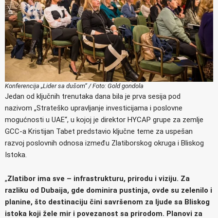
Konferencija „Lider sa dušom“ / Foto: Gold gondola
Jedan od ključnih trenutaka dana bila je prva sesija pod
nazivom „Strateško upravljanje investicijama i poslovne
mogućnosti u UAE“, u kojoj je direktor HYCAP grupe za zemlje
GCC-a Kristijan Tabet predstavio ključne teme za uspešan
razvoj poslovnih odnosa između Zlatiborskog okruga i Bliskog
Istoka.
„
Zlatibor ima sve – infrastrukturu, prirodu i viziju. Za
razliku od Dubaija, gde dominira pustinja, ovde su zelenilo i
planine, što destinaciju čini savršenom za ljude sa Bliskog
istoka koji žele mir i povezanost sa prirodom. Planovi za