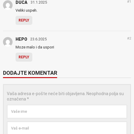
#1
DUCA
31.1.2025
Veliki uspeh.
REPLY
#2
HEPO
23.6.2025
Moze malo i da uspori
REPLY
DODAJTE KOMENTAR
Vaša adresa e-pošte neće biti objavljena.
Neophodna polja su
označena
*