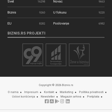
Svet
Novac
16298
9663
Biznis
U fokusu
9260
9220
EU
Poslovanje
8282
6982
BIZNIS.RS PROJEKTI
Copyright © 2026 Biznis.rs
O nama
Impresum
Kontakt
Marketing
Politika privatnosti
Uslovi korišćenja
Newsletter
Magazin arhiva
Pretplata