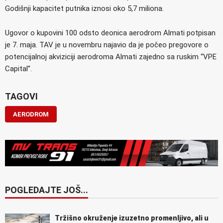
Godišnji kapacitet putnika iznosi oko 5,7 miliona.
Ugovor o kupovini 100 odsto deonica aerodrom Almati potpisan
je 7. maja. TAV je u novembru najavio da je počeo pregovore o
potencijalnoj akviziciji aerodroma Almati zajedno sa ruskim “VPE
Capital”.
TAGOVI
AERODROM
POGLEDAJTE JOŠ...
Tržišno okruženje izuzetno promenljivo, ali u