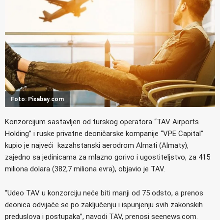
Foto: Pixabay.com
Konzorcijum sastavljen od turskog operatora “TAV Airports
Holding” i ruske privatne deoničarske kompanije “VPE Capital”
kupio je najveći kazahstanski aerodrom Almati (Almaty),
zajedno sa jedinicama za mlazno gorivo i ugostiteljstvo, za 415
miliona dolara (382,7 miliona evra), objavio je TAV.
“Udeo TAV u konzorciju neće biti manji od 75 odsto, a prenos
deonica odvijaće se po zaključenju i ispunjenju svih zakonskih
preduslova i postupaka”, navodi TAV, prenosi seenews.com.