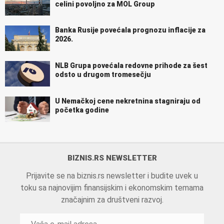
celini povoljno za MOL Group
Banka Rusije povećala prognozu inflacije za
2026.
NLB Grupa povećala redovne prihode za šest
odsto u drugom tromesečju
U Nemačkoj cene nekretnina stagniraju od
početka godine
BIZNIS.RS NEWSLETTER
Prijavite se na biznis.rs newsletter i budite uvek u
toku sa najnovijim finansijskim i ekonomskim temama
značajnim za društveni razvoj.