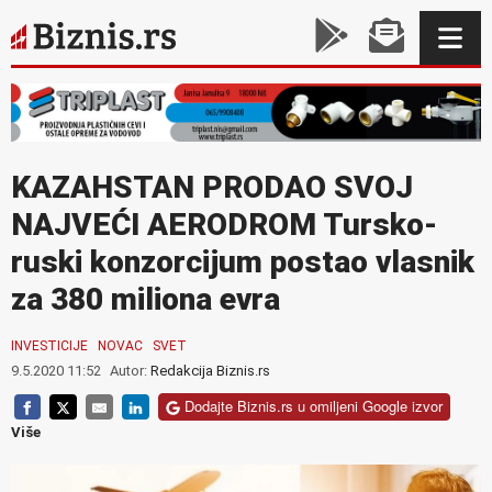
KAZAHSTAN PRODAO SVOJ
NAJVEĆI AERODROM Tursko-
ruski konzorcijum postao vlasnik
za 380 miliona evra
INVESTICIJE
NOVAC
SVET
9.5.2020 11:52
Autor:
Redakcija Biznis.rs
Dodajte Biznis.rs u omiljeni Google izvor
Više