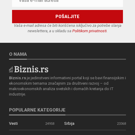
Vaša e-mail adresa će biti korišćena isključivo za potrebe slanja
newslettera, a u skladu sa
Politikom privatnosti
.
O NAMA
Biznis.rs
je jedinstveni informativni portal koji se bavi finansijskim i
ekonomskim temama značajnim za društveni razvoj – od
makroekonomskih analiza svetskih i domaćih kretanja do IT
industrije.
POPULARNE KATEGORIJE
Vesti
Srbija
24958
23368