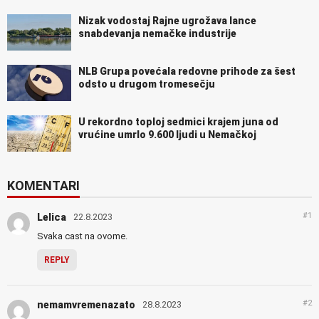
Nizak vodostaj Rajne ugrožava lance
snabdevanja nemačke industrije
NLB Grupa povećala redovne prihode za šest
odsto u drugom tromesečju
U rekordno toploj sedmici krajem juna od
vrućine umrlo 9.600 ljudi u Nemačkoj
KOMENTARI
#1
Lelica
22.8.2023
Svaka cast na ovome.
REPLY
#2
nemamvremenazato
28.8.2023