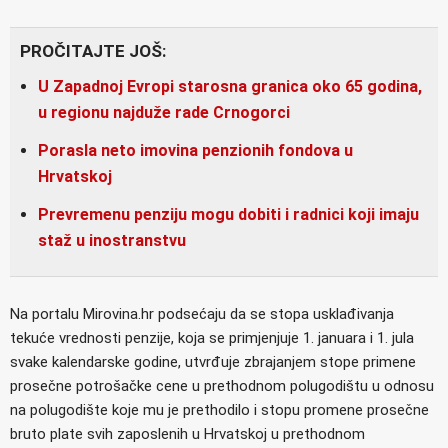
PROČITAJTE JOŠ:
U Zapadnoj Evropi starosna granica oko 65 godina,
u regionu najduže rade Crnogorci
Porasla neto imovina penzionih fondova u
Hrvatskoj
Prevremenu penziju mogu dobiti i radnici koji imaju
staž u inostranstvu
Na portalu Mirovina.hr podsećaju da se stopa usklađivanja
tekuće vrednosti penzije, koja se primjenjuje 1. januara i 1. jula
svake kalendarske godine, utvrđuje zbrajanjem stope primene
prosečne potrošačke cene u prethodnom polugodištu u odnosu
na polugodište koje mu je prethodilo i stopu promene prosečne
bruto plate svih zaposlenih u Hrvatskoj u prethodnom