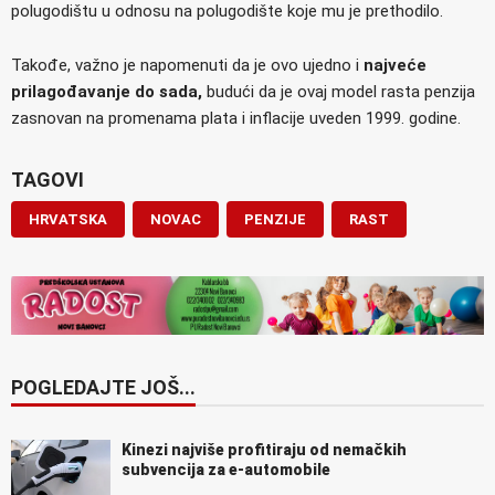
polugodištu u odnosu na polugodište koje mu je prethodilo.
Takođe, važno je napomenuti da je ovo ujedno i
najveće
prilagođavanje do sada,
budući da je ovaj model rasta penzija
zasnovan na promenama plata i inflacije uveden 1999. godine.
TAGOVI
HRVATSKA
NOVAC
PENZIJE
RAST
POGLEDAJTE JOŠ...
Kinezi najviše profitiraju od nemačkih
subvencija za e-automobile