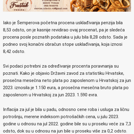
Iako je Šemperova početna procena usklađivanja penzija bila
8,53 odsto, on je kasnije revidirao ovaj procenat, pa je sledeća
procena posle poznatih podataka u julu bila 8,28 odsto. Sada je
podneo svoj konačni obračun stope usklađivanja, koja iznosi
8,42 odsto.
Svi podaci potrebni za određivanje procenta poravnanja su
poznati. Kako je objavio Državni zavod za statistiku Hrvatske,
prosečna mesečna neto plata po zaposlenom u Hrvatskoj za jun
2023. iznosila je 1.150 eura, a prosečna mesečna bruto plata po
zaposlenom u Hrvatskoj za jun 2023. 1.590 evra.
Inflacija za jul je bila u padu, odnosno cene roba i usluga za ličnu
potrošnju, merene indeksom potrošačkih cena, u julu 2023.
godine u odnosu na jul 2022. godine bile su u proseku veće za 7,3
odsto, dok su u odnosu na jun bile u proseku više za 0,2 odsto.