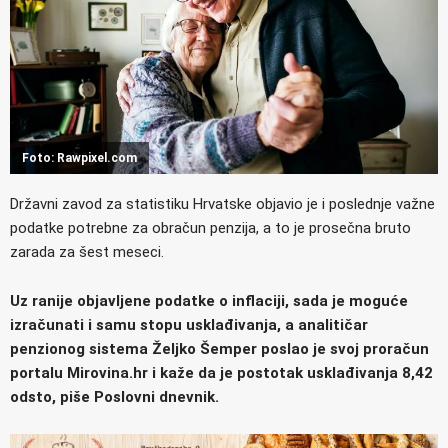
Foto: Rawpixel.com
Državni zavod za statistiku Hrvatske objavio je i poslednje važne
podatke potrebne za obračun penzija, a to je prosečna bruto
zarada za šest meseci.
Uz ranije objavljene podatke o inflaciji, sada je moguće
izračunati i samu stopu usklađivanja, a analitičar
penzionog sistema Željko Šemper poslao je svoj proračun
portalu Mirovina.hr i kaže da je postotak usklađivanja 8,42
odsto, piše Poslovni dnevnik.