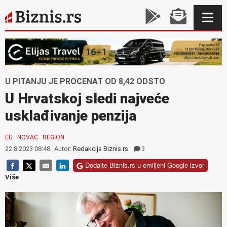
U PITANJU JE PROCENAT OD 8,42 ODSTO
U Hrvatskoj sledi najveće
usklađivanje penzija
EU
NOVAC
REGION
22.8.2023 08:48
Autor:
Redakcija Biznis.rs
3
Dodajte Biznis.rs u omiljeni Google izvor
Više