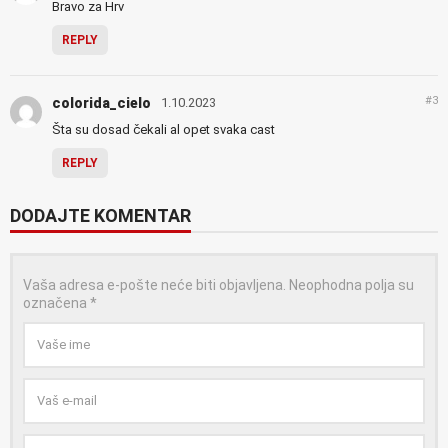
Bravo za Hrv
REPLY
#3
colorida_cielo
1.10.2023
Šta su dosad čekali al opet svaka cast
REPLY
DODAJTE KOMENTAR
Vaša adresa e-pošte neće biti objavljena.
Neophodna polja su
označena
*