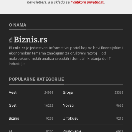
newslettera, a u skladu sa
Politikom privatnosti
.
O NAMA
Biznis.rs
je jedinstveni informativni portal koji se bavi finansijskim i
ekonomskim temama značajnim za društveni razvoj – od
makroekonomskih analiza svetskih i domaćih kretanja do IT
industrije.
POPULARNE KATEGORIJE
Vesti
Srbija
24954
23363
Svet
Novac
16292
9662
Biznis
U fokusu
9258
9218
EU
Poslovanje
8280
6979