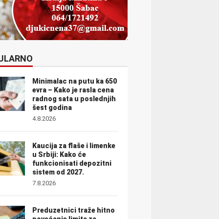
ULARNO
Minimalac na putu ka 650
evra – Kako je rasla cena
radnog sata u poslednjih
šest godina
4.8.2026
Kaucija za flaše i limenke
u Srbiji: Kako će
funkcionisati depozitni
sistem od 2027.
7.8.2026
Preduzetnici traže hitno
povećanje limita za