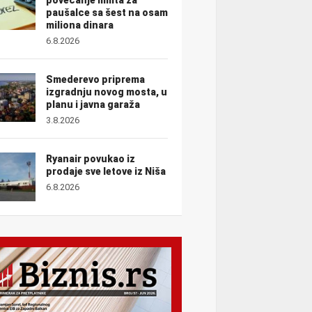
paušalce sa šest na osam
miliona dinara
6.8.2026
Smederevo priprema
izgradnju novog mosta, u
planu i javna garaža
3.8.2026
Ryanair povukao iz
prodaje sve letove iz Niša
6.8.2026