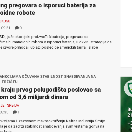
g pregovara o isporuci baterija za
oidne robote
OKUSU
 09:21
0
I, južnokorejski proizvođač baterija, pregovara sa
ima humanoidnih robota o isporuci baterija, u okviru strategije da
je izvore prihoda i ublaži posledice američkih tarifa i slabe
ANKCIJAMA OČUVANA STABILNOST SNABDEVANJA NA
 TRŽIŠTU
 kraju prvog polugodišta poslovao sa
om od 3,6 milijardi dinara
JE
SRBIJA
08:35
1
kcijama i izazovnom makrookruženju Naftna industrija Srbije
la je da zadrži stabilnost snabdevanja svim vrstama goriva na
a kraju...