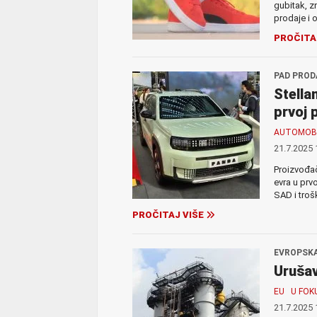
gubitak, z
prodaje i 
PROČITA
PAD PRODA
Stella
prvoj 
AUTOMOBI
21.7.2025 
Proizvođač
evra u prv
SAD i troš
PROČITAJ VIŠE
EVROPSKA
Urušav
EU
U FOK
21.7.2025 