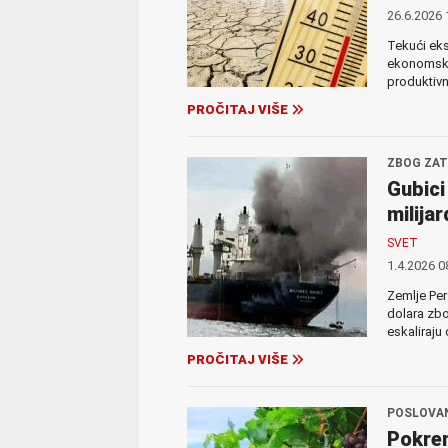
26.6.2026 
Tekući eks
ekonomski 
produktivn
PROČITAJ VIŠE
ZBOG ZA
Gubici
milijar
SVET
1.4.2026 0
Zemlje Per
dolara zbo
eskaliraju
PROČITAJ VIŠE
POSLOVA
Pokren