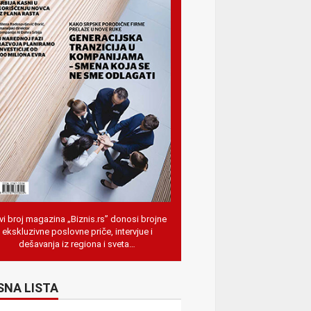
i broj magazina „Biznis.rs” donosi brojne
ekskluzivne poslovne priče, intervjue i
dešavanja iz regiona i sveta…
SNA LISTA