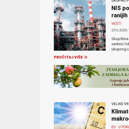
UKUPNO P
NIS po
raniji
VESTI
29.6.2026 
Skupština 
sednici Od
ukupnog iz
PROČITAJ VIŠE
VELIKE V
Klimat
makro
EU
U FOK