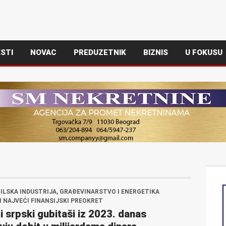
STI
NOVAC
PREDUZETNIK
BIZNIS
U FOKUSU
LSKA INDUSTRIJA, GRAĐEVINARSTVO I ENERGETIKA
I NAJVEĆI FINANSIJSKI PREOKRET
i srpski gubitaši iz 2023. danas