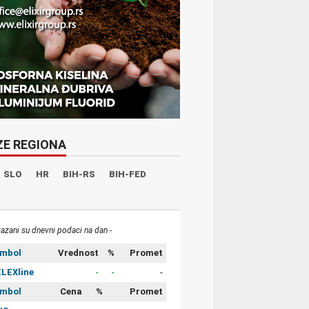
ZE REGIONA
SLO
HR
BIH-RS
BIH-FED
kazani su dnevni podaci na dan -
imbol
Vrednost
%
Promet
LEXline
-
-
-
imbol
Cena
%
Promet