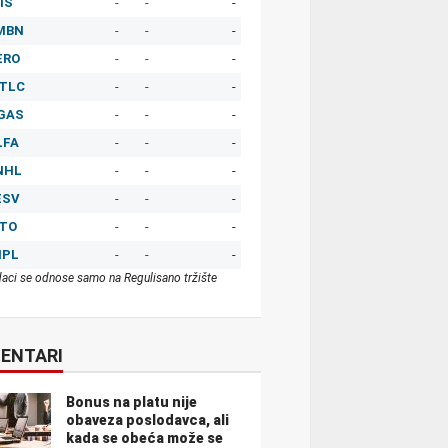
IS
-
-
-
MBN
-
-
-
ERO
-
-
-
TLC
-
-
-
GAS
-
-
-
LFA
-
-
-
NHL
-
-
-
ESV
-
-
-
ITO
-
-
-
MPL
-
-
-
aci se odnose samo na Regulisano tržište
ENTARI
Bonus na platu nije
obaveza poslodavca, ali
kada se obeća može se