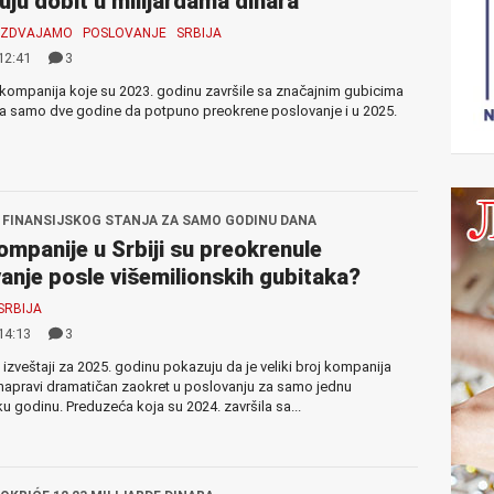
uju dobit u milijardama dinara
IZDVAJAMO
POSLOVANJE
SRBIJA
12:41
3
j kompanija koje su 2023. godinu završile sa značajnim gubicima
za samo dve godine da potpuno preokrene poslovanje i u 2025.
FINANSIJSKOG STANJA ZA SAMO GODINU DANA
ompanije u Srbiji su preokrenule
anje posle višemilionskih gubitaka?
SRBIJA
14:13
3
i izveštaji za 2025. godinu pokazuju da je veliki broj kompanija
napravi dramatičan zaokret u poslovanju za samo jednu
u godinu. Preduzeća koja su 2024. završila sa...