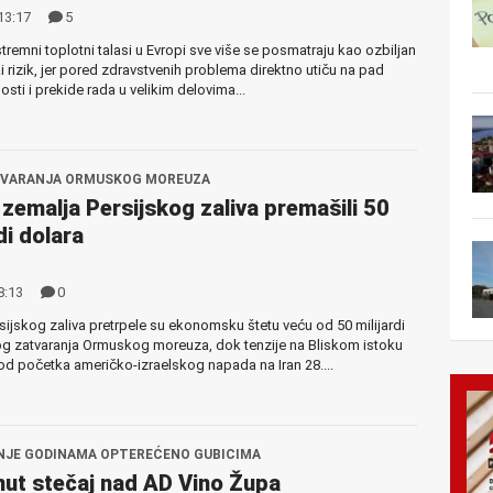
13:17
5
tremni toplotni talasi u Evropi sve više se posmatraju kao ozbiljan
rizik, jer pored zdravstvenih problema direktno utiču na pad
osti i prekide rada u velikim delovima...
TVARANJA ORMUSKOG MOREUZA
 zemalja Persijskog zaliva premašili 50
di dolara
8:13
0
sijskog zaliva pretrpele su ekonomsku štetu veću od 50 milijardi
g zatvaranja Ormuskog moreuza, dok tenzije na Bliskom istoku
 od početka američko-izraelskog napada na Iran 28....
NJE GODINAMA OPTEREĆENO GUBICIMA
ut stečaj nad AD Vino Župa