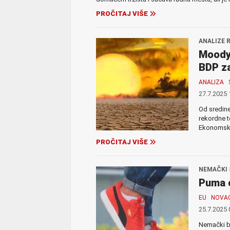
PROČITAJ VIŠE
ANALIZE 
Moody’
BDP za
ANALIZA
27.7.2025 
Od sredine
rekordne t
Ekonomske 
PROČITAJ VIŠE
NEMAČKI 
Puma o
EU
NOVA
25.7.2025 
Nemački b