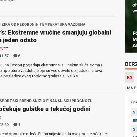
RIZIKA OD REKORDNIH TEMPERATURA VAZDUHA
s: Ekstremne vrućine smanjuju globalni
 jedan odsto
SVET
11:57
6
BER
 juna Evropu pogađaju ekstremne, a u nekim slučajevima i
emperature vazduha, koje su već dovele do ljudskih žrtava.
posledice ovog toplotnog talasa su velike i...
RS
MNE
SPORTSKI BREND SNIZIO FINANSIJSKU PROGNOZU
Pri
čekuje gubitke u tekućoj godini
S
C
BE
08:59
1
S
rend sportske odeće Puma najavio je da ove godine očekuje