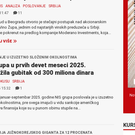
IS
ANALIZA
POSLOVANJE
SRBIJA
11:47
11
sud u Beogradu otvorio je stečajni postupak nad akcionarskim
ino Župa, jednim od najstarijih vinskih preduzeća u Srbiji.
e pokrenut na predlog kompanije Moderano Investments, koja...
J VIŠE
JE U IZUZETNO SLOŽENIM OKOLNOSTIMA
upa u prvih devet meseci 2025.
žila gubitak od 300 miliona dinara
OKUSU
SRBIJA
 15:32
1
Nov
januar-septembar 2025. godine NIS grupa poslovala je u izuzetno
kolnostima, pre svega imajući u vidu sankcije američkog
va finansija koje su u punom obimu stupile na...
KUR
IJA JUŽNOKOREJSKOG GIGANTA ZA 12 PROCENATA