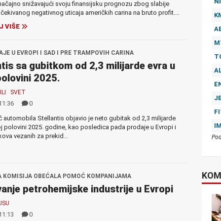
NI
načajno snižavajući svoju finansijsku prognozu zbog slabije
očekivanog negativnog uticaja američkih carina na bruto profit....
K
J VIŠE
A
M
JE U EVROPI I SAD I PRE TRAMPOVIH CARINA
T
ntis sa gubitkom od 2,3 milijarde evra u
A
polovini 2025.
E
LI
SVET
J
11:36
0
F
 automobila Stellantis objavio je neto gubitak od 2,3 milijarde
I
oj polovini 2025. godine, kao posledica pada prodaje u Evropi i
kova vezanih za prekid...
Pod
KOM
 KOMISIJA OBEĆALA POMOĆ KOMPANIJAMA
anje petrohemijske industrije u Evropi
USU
11:13
0