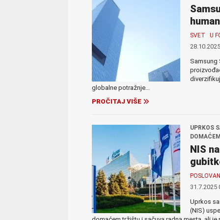
Samsun
human
SVET
U F
28.10.2025
Samsung SD
proizvođač
diverzifiku
globalne potražnje...
PROČITAJ VIŠE
UPRKOS S
DOMAĆEM
NIS na
gubitk
POSLOVAN
31.7.2025 
Uprkos san
(NIS) uspe
domaćem tržištu i sačuva radna mesta, ali je n