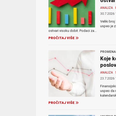
ostvar
ANALIZA
30.7.2026 
Veliki bro
uspeo je 
ostvari visoku dobit. Podaci za...
PROČITAJ VIŠE
PROMENA 
Koje k
poslov
ANALIZA
23.7.2026 
Finansijsk
uspeo da 
kalendarsk
PROČITAJ VIŠE