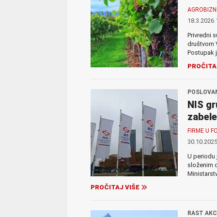
AGROBIZN
18.3.2026 
Privredni 
društvom V
Postupak j
PROČITA
POSLOVAN
NIS gr
zabele
FIRME U F
30.10.2025
U periodu 
složenim o
Ministarst
PROČITAJ VIŠE
RAST AKC