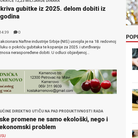
OKRIĆE 12,23 MILIJARDE DINARA
kriva gubitke iz 2025. delom dobiti iz
h godina
14:39
0
POP
akcionara Naftne industrije Srbije (NIS) usvojila je na 18. redovnoj
luku o pokriću gubitaka te kopanije za 2025. i utvrđivanju
nosa neraspoređene dobiti. U odluci objavljenoj...
RUĆINE DIREKTNO UTIČU NA PAD PRODUKTIVNOSTI RADA
ske promene ne samo ekološki, nego i
ekonomski problem
USU