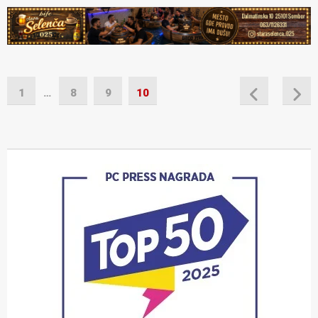
1
…
8
9
10