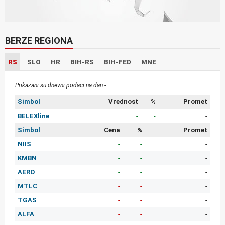
BERZE REGIONA
RS
SLO
HR
BIH-RS
BIH-FED
MNE
Prikazani su dnevni podaci na dan -
Simbol
Vrednost
%
Promet
BELEXline
-
-
-
Simbol
Cena
%
Promet
NIIS
-
-
-
KMBN
-
-
-
AERO
-
-
-
MTLC
-
-
-
TGAS
-
-
-
ALFA
-
-
-