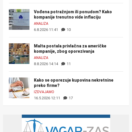
Vođena potražnjom ili ponudom? Kako
kompanije trenutno vide inflaciju
ANALIZA
6.8.2026 11:41
10
Malta postala privlačna za američke
kompanije, zbog oporezivanja
ANALIZA
8.8.2026 14:14
11
Kako se oporezuje kupovina nekretnine
preko firme?
IZDVAJAMO
16.5.2026 12:11
17