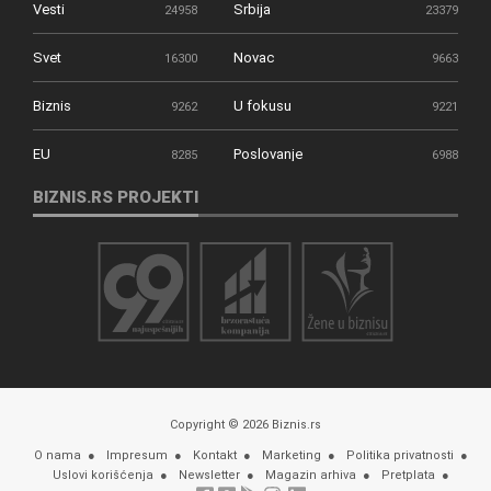
Vesti
Srbija
24958
23379
Svet
Novac
16300
9663
Biznis
U fokusu
9262
9221
EU
Poslovanje
8285
6988
BIZNIS.RS PROJEKTI
Copyright © 2026 Biznis.rs
O nama
Impresum
Kontakt
Marketing
Politika privatnosti
Uslovi korišćenja
Newsletter
Magazin arhiva
Pretplata