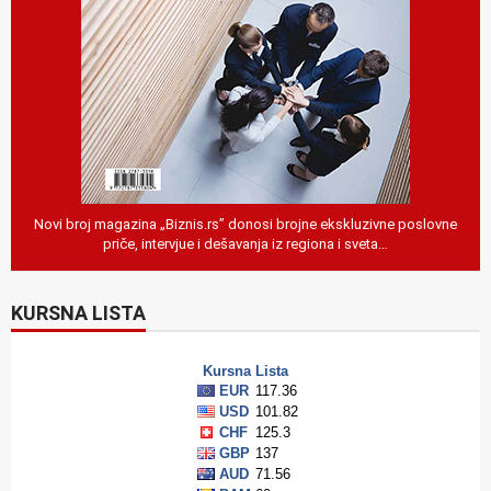
Novi broj magazina „Biznis.rs” donosi brojne ekskluzivne poslovne
priče, intervjue i dešavanja iz regiona i sveta…
KURSNA LISTA