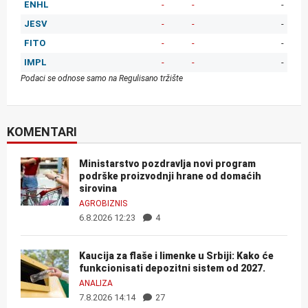
ENHL
-
-
-
JESV
-
-
-
FITO
-
-
-
IMPL
-
-
-
Podaci se odnose samo na Regulisano tržište
KOMENTARI
Ministarstvo pozdravlja novi program
podrške proizvodnji hrane od domaćih
sirovina
AGROBIZNIS
6.8.2026 12:23
4
Kaucija za flaše i limenke u Srbiji: Kako će
funkcionisati depozitni sistem od 2027.
ANALIZA
7.8.2026 14:14
27