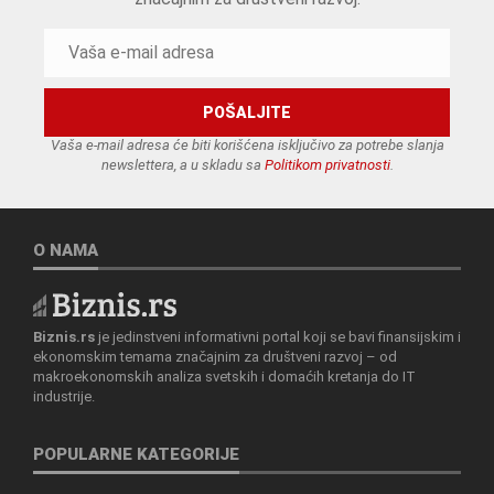
Vaša e-mail adresa će biti korišćena isključivo za potrebe slanja
newslettera, a u skladu sa
Politikom privatnosti
.
O NAMA
Biznis.rs
je jedinstveni informativni portal koji se bavi finansijskim i
ekonomskim temama značajnim za društveni razvoj – od
makroekonomskih analiza svetskih i domaćih kretanja do IT
industrije.
POPULARNE KATEGORIJE