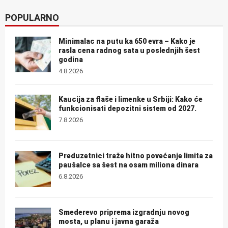
POPULARNO
Minimalac na putu ka 650 evra – Kako je
rasla cena radnog sata u poslednjih šest
godina
4.8.2026
Kaucija za flaše i limenke u Srbiji: Kako će
funkcionisati depozitni sistem od 2027.
7.8.2026
Preduzetnici traže hitno povećanje limita za
paušalce sa šest na osam miliona dinara
6.8.2026
Smederevo priprema izgradnju novog
mosta, u planu i javna garaža