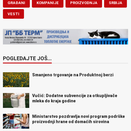
GRAĐANI
KOMPANIJE
PROIZVODNJA
SRBIJA
VESTI
POGLEDAJTE JOŠ...
Smanjeno trgovanje na Produktnoj berzi
Vučić: Dodatne subvencije za otkupljivače
mleka do kraja godine
Ministarstvo pozdravlja novi program podrške
proizvodnji hrane od domaćih sirovina