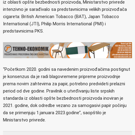
iz oblasti opšte bezbednosti proizvoda, Ministarstvo privrede
intenzivno je sarađivalo sa predstavnicima velikih proizvođača
cigareta: British American Tobacco (BAT), Japan Tobacco
International (JTI), Philip Morris International (PMI) i
predstavnicima PKS.
“Početkom 2020. godini sa navedenim proizvođačima postignut
je konsenzus da je radi blagovremene pripreme proizvodnje
prema novim zahtevima za papir, potrebno predvideti prelazni
period od dve godine. Pravilnik o utvrđivanju liste srpskih
standarda iz oblasti opšte bezbednosti proizvoda inoviran je
2021. godine, dok odredbe vezano za samogasivi papir počinju
da se primenjuju 1.januara 2023.godine”, saopštilo je
Ministarstvo privrede.