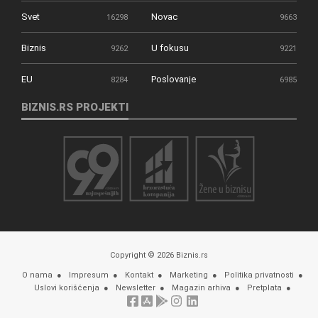
Svet
Novac
16298
9663
Biznis
U fokusu
9262
9221
EU
Poslovanje
8284
6985
BIZNIS.RS PROJEKTI
Copyright © 2026 Biznis.rs
O nama
Impresum
Kontakt
Marketing
Politika privatnosti
Uslovi korišćenja
Newsletter
Magazin arhiva
Pretplata