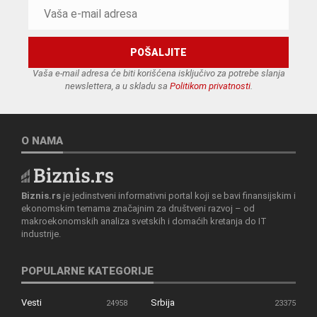
Vaša e-mail adresa će biti korišćena isključivo za potrebe slanja
newslettera, a u skladu sa
Politikom privatnosti
.
O NAMA
Biznis.rs
je jedinstveni informativni portal koji se bavi finansijskim i
ekonomskim temama značajnim za društveni razvoj – od
makroekonomskih analiza svetskih i domaćih kretanja do IT
industrije.
POPULARNE KATEGORIJE
Vesti
Srbija
24958
23375