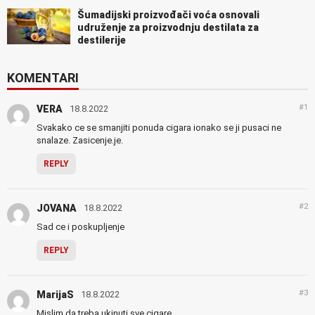
Šumadijski proizvođači voća osnovali
udruženje za proizvodnju destilata za
destilerije
KOMENTARI
#1
VERA
18.8.2022
Svakako ce se smanjiti ponuda cigara ionako se ji pusaci ne
snalaze. Zasicenje.je.
REPLY
#2
JOVANA
18.8.2022
Sad ce i poskupljenje
REPLY
#3
MarijaS
18.8.2022
Mislim da treba ukinuti sve cigare.