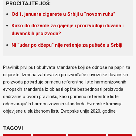
PROČITAJTE JOŠ:
Od 1. januara cigarete u Srbiji u “novom ruhu”
Kako do dozvole za gajenje i proizvodnju duvana i
duvanskih proizvoda?
Ni “udar po džepu” nije rešenje za pušače u Srbiji
Pravilnik prvi put obuhvata standarde koji se odnose na papir za
cigarete. Izmena zahteva za proizvođače i uvoznike duvanskih
proizvoda potvrđuje primenu referentne liste harmonizovanih
evropskih standarda iz oblasti opšte bezbednosti proizvoda
sadržane u ovom pravilniku, kao i primenu referentne liste
odgovarajućih harmonizovanih standarda Evropske komisije
objavljene u službenom listu Evropske unije 2020. godine.
TAGOVI