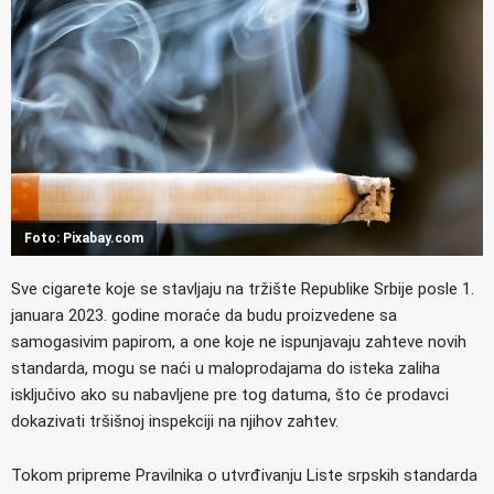
Foto: Pixabay.com
Sve cigarete koje se stavljaju na tržište Republike Srbije posle 1.
januara 2023. godine moraće da budu proizvedene sa
samogasivim papirom, a one koje ne ispunjavaju zahteve novih
standarda, mogu se naći u maloprodajama do isteka zaliha
isključivo ako su nabavljene pre tog datuma, što će prodavci
dokazivati tršišnoj inspekciji na njihov zahtev.
Tokom pripreme Pravilnika o utvrđivanju Liste srpskih standarda