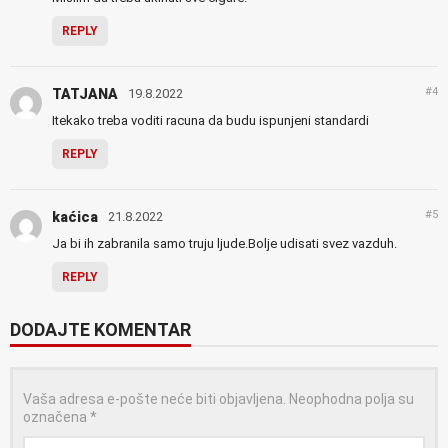
REPLY
#4
TATJANA
19.8.2022
Itekako treba voditi racuna da budu ispunjeni standardi
REPLY
#5
kaćica
21.8.2022
Ja bi ih zabranila samo truju ljude.Bolje udisati svez vazduh.
REPLY
DODAJTE KOMENTAR
Vaša adresa e-pošte neće biti objavljena.
Neophodna polja su
označena
*