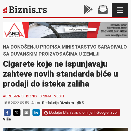
NA DONOŠENJU PROPISA MINISTARSTVO SARAĐIVALO
SA DUVANSKIM PROIZVOĐAČIMA U ZEMLJI
Cigarete koje ne ispunjavaju
zahteve novih standarda biće u
prodaji do isteka zaliha
AGROBIZNIS
BIZNIS
SRBIJA
VESTI
18.8.2022 09:59
Autor:
Redakcija Biznis.rs
5
Dodajte Biznis.rs u omiljeni Google izvor
Više