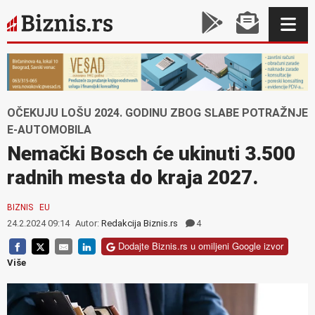
OČEKUJU LOŠU 2024. GODINU ZBOG SLABE POTRAŽNJE
E-AUTOMOBILA
Nemački Bosch će ukinuti 3.500
radnih mesta do kraja 2027.
BIZNIS
EU
24.2.2024 09:14
Autor:
Redakcija Biznis.rs
4
Dodajte Biznis.rs u omiljeni Google izvor
Više