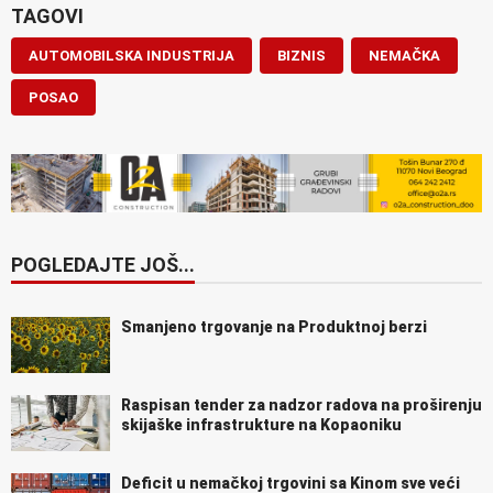
TAGOVI
AUTOMOBILSKA INDUSTRIJA
BIZNIS
NEMAČKA
POSAO
POGLEDAJTE JOŠ...
Smanjeno trgovanje na Produktnoj berzi
Raspisan tender za nadzor radova na proširenju
skijaške infrastrukture na Kopaoniku
Deficit u nemačkoj trgovini sa Kinom sve veći