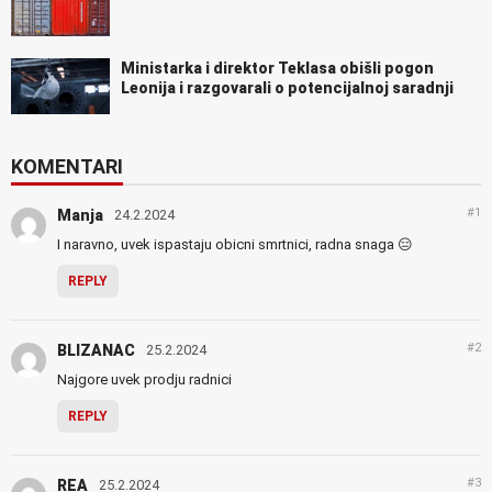
Ministarka i direktor Teklasa obišli pogon
Leonija i razgovarali o potencijalnoj saradnji
KOMENTARI
#1
Manja
24.2.2024
I naravno, uvek ispastaju obicni smrtnici, radna snaga 😑
REPLY
#2
BLIZANAC
25.2.2024
Najgore uvek prodju radnici
REPLY
#3
REA
25.2.2024