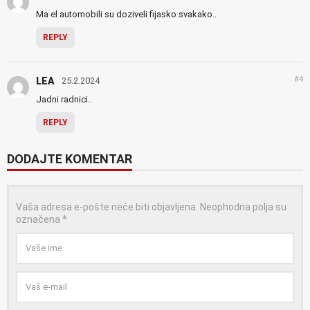
Ma el automobili su doziveli fijasko svakako..
REPLY
#4
LEA
25.2.2024
Jadni radnici..
REPLY
DODAJTE KOMENTAR
Vaša adresa e-pošte neće biti objavljena.
Neophodna polja su
označena
*