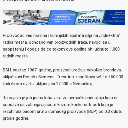
Proizvođač veš mašina i kuhinjskih aparata cilja na „indirektna“
radna mesta, odnosno van proizvodnih traka, navodi se u
saopštenju i dodaje da će tokom ove godine biti ukinuto 1.000
radnih mesta.
BSH, nastao 1967. godine, proizvodi uređaje nekoliko brendova,
uključujući Bosch i Siemens. Trenutno zapošljava više od 60.000
ljudi širom sveta, uključujući 17.000 u Nemačkoj.
Ta najava je još jedna loša vest za nemačku industriju koja se
suočava sa zabrinjavajućom krizom konkurentnosti koja je
rezultirala padom bruto domaćeg proizvoda (BDP) od 0,3 odsto
prošle godine.