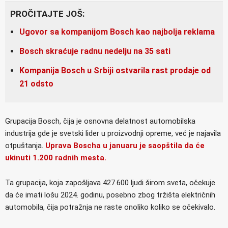
PROČITAJTE JOŠ:
Ugovor sa kompanijom Bosch kao najbolja reklama
Bosch skraćuje radnu nedelju na 35 sati
Kompanija Bosch u Srbiji ostvarila rast prodaje od
21 odsto
Grupacija Bosch, čija je osnovna delatnost automobilska
industrija gde je svetski lider u proizvodnji opreme, već je najavila
otpuštanja.
Uprava Boscha u januaru
je saopštila da će
ukinuti 1.200 radnih mesta.
Ta grupacija, koja zapošljava 427.600 ljudi širom sveta, očekuje
da će imati lošu 2024. godinu, posebno zbog tržišta električnih
automobila, čija potražnja ne raste onoliko koliko se očekivalo.