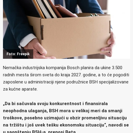
Foto: Freepik
Nemačka industrijska kompanija Bosch planira da ukine 3.500
radnih mesta širom sveta do kraja 2027. godine, a to će pogoditi
zaposlene u administraciji njene podružnice BSH specijalizovane
za kućne aparate.
„Da bi sačuvala svoju konkurentnost i finansirala
neophodna ulaganja, BSH mora u velikoj meri da smanji
troškove, posebno uzimajući u obzir promenljivu situaciju
na tržištu i još uvek tešku ekonomsku situaciju“, navodi se
u saopštenju BSH-a, prenosi Beta.