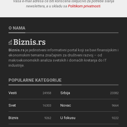
Vaša e-mail adresa će biti korišćena isključivo za potrebe slanja
newslettera, a u skladu sa
Politikom privatnosti
.
O NAMA
Biznis.rs
je jedinstveni informativni portal koji se bavi finansijskim i
ekonomskim temama značajnim za društveni razvoj – od
makroekonomskih analiza svetskih i domaćih kretanja do IT
industrije.
POPULARNE KATEGORIJE
Vesti
Srbija
24958
23382
Svet
Novac
16303
9664
Biznis
U fokusu
9262
9222