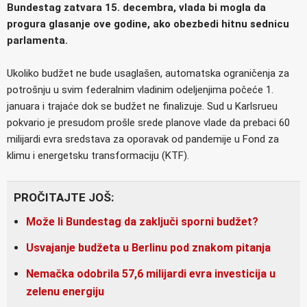
Bundestag zatvara 15. decembra, vlada bi mogla da
progura glasanje ove godine, ako obezbedi hitnu sednicu
parlamenta.
Ukoliko budžet ne bude usaglašen, automatska ograničenja za
potrošnju u svim federalnim vladinim odeljenjima počeće 1.
januara i trajaće dok se budžet ne finalizuje. Sud u Karlsrueu
pokvario je presudom prošle srede planove vlade da prebaci 60
milijardi evra sredstava za oporavak od pandemije u Fond za
klimu i energetsku transformaciju (KTF).
PROČITAJTE JOŠ:
Može li Bundestag da zaključi sporni budžet?
Usvajanje budžeta u Berlinu pod znakom pitanja
Nemačka odobrila 57,6 milijardi evra investicija u
zelenu energiju