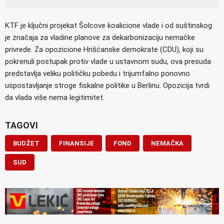
KTF je ključni projekat Šolcove koalicione vlade i od suštinskog
je značaja za vladine planove za dekarbonizaciju nemačke
privrede. Za opozicione Hrišćanske demokrate (CDU), koji su
pokrenuli postupak protiv vlade u ustavnom sudu, ova presuda
predstavlja veliku političku pobedu i trijumfalno ponovno
uspostavljanje stroge fiskalne politike u Berlinu. Opozicija tvrdi
da vlada više nema legitimitet.
TAGOVI
BUDŽET
FINANSIJE
FOND
NEMAČKA
SUD