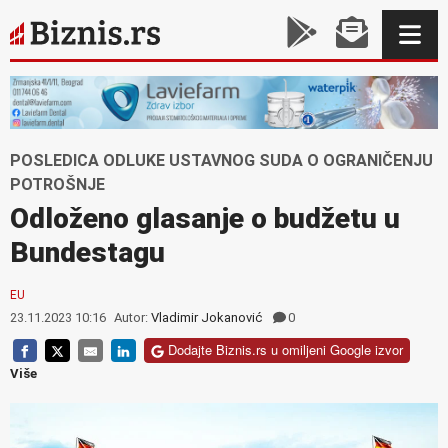
POSLEDICA ODLUKE USTAVNOG SUDA O OGRANIČENJU
POTROŠNJE
Odloženo glasanje o budžetu u
Bundestagu
EU
23.11.2023 10:16
Autor:
Vladimir Jokanović
0
Dodajte Biznis.rs u omiljeni Google izvor
Više