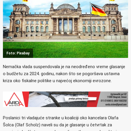
Foto: Pixabay
Nemačka vlada suspendovala je na neodređeno vreme glasanje
o budžetu za 2024. godinu, nakon što se pogoršava ustavna
kriza oko fiskalne politike u najvećoj ekonomiji evrozone.
Poslanici tri vladajuće stranke u koaliciji oko kancelara Olafa
Šolca (Olaf Scholz) naveli su da je glasanje u četvrtak za