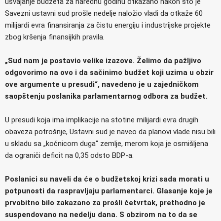
usvajanje budžeta za narednu godinu otkazano nakon što je
Savezni ustavni sud prošle nedelje naložio vladi da otkaže 60
milijardi evra finansiranja za čistu energiju i industrijske projekte
zbog kršenja finansijkih pravila.
„Sud nam je postavio velike izazove. Želimo da pažljivo
odgovorimo na ovo i da sačinimo budžet koji uzima u obzir
ove argumente u presudi“, navedeno je u zajedničkom
saopštenju poslanika parlamentarnog odbora za budžet.
U presudi koja ima implikacije na stotine milijardi evra drugih
obaveza potrošnje, Ustavni sud je naveo da planovi vlade nisu bili
u skladu sa „kočnicom duga“ zemlje, merom koja je osmišljena
da ograniči deficit na 0,35 odsto BDP-a.
Poslanici su naveli da će o budžetskoj krizi sada morati u
potpunosti da raspravljaju parlamentarci. Glasanje koje je
prvobitno bilo zakazano za prošli četvrtak, prethodno je
suspendovano na nedelju dana. S obzirom na to da se