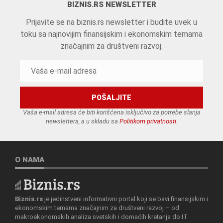
BIZNIS.RS NEWSLETTER
Prijavite se na biznis.rs newsletter i budite uvek u
toku sa najnovijim finansijskim i ekonomskim temama
značajnim za društveni razvoj.
Vaša e-mail adresa će biti korišćena isključivo za potrebe slanja
newslettera, a u skladu sa
Politikom privatnosti
.
O NAMA
Biznis.rs
je jedinstveni informativni portal koji se bavi finansijskim i
ekonomskim temama značajnim za društveni razvoj – od
makroekonomskih analiza svetskih i domaćih kretanja do IT