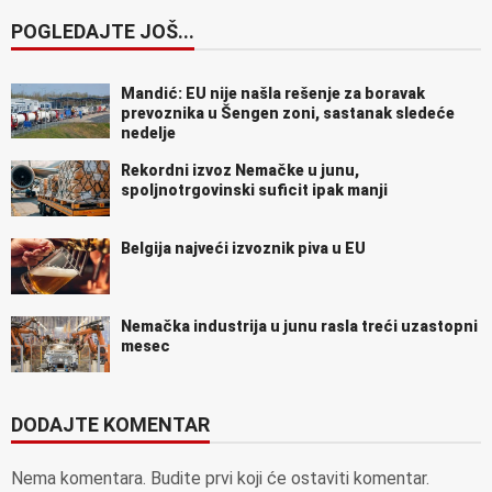
POGLEDAJTE JOŠ...
Mandić: EU nije našla rešenje za boravak
prevoznika u Šengen zoni, sastanak sledeće
nedelje
Rekordni izvoz Nemačke u junu,
spoljnotrgovinski suficit ipak manji
Belgija najveći izvoznik piva u EU
Nemačka industrija u junu rasla treći uzastopni
mesec
DODAJTE KOMENTAR
Nema komentara. Budite prvi koji će ostaviti komentar.