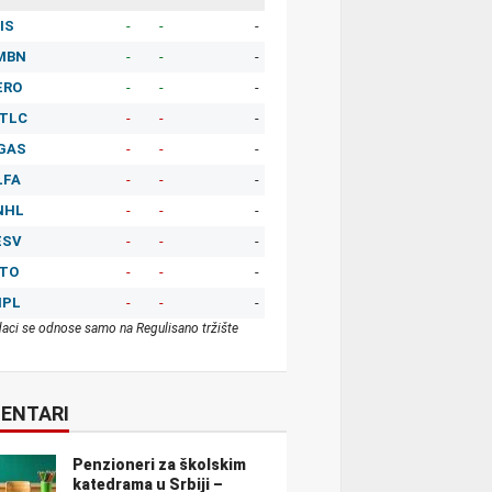
IS
-
-
-
MBN
-
-
-
ERO
-
-
-
TLC
-
-
-
GAS
-
-
-
LFA
-
-
-
NHL
-
-
-
ESV
-
-
-
ITO
-
-
-
MPL
-
-
-
aci se odnose samo na Regulisano tržište
ENTARI
Penzioneri za školskim
katedrama u Srbiji –