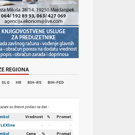
ZE REGIONA
SLO
HR
BIH-RS
BIH-FED
kazani su dnevni podaci na dan -
imbol
Vrednost
%
Promet
LEXline
-
-
-
imbol
Cena
%
Promet