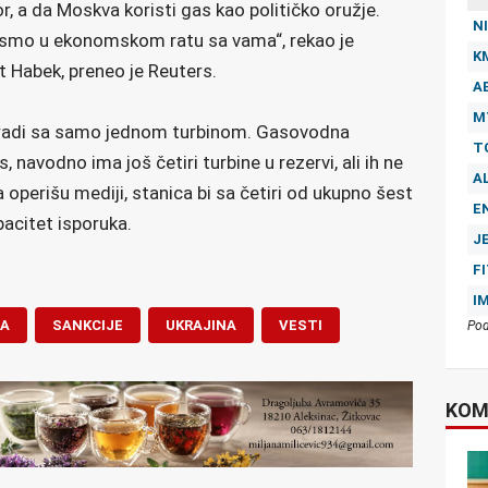
, a da Moskva koristi gas kao političko oružje.
NI
i smo u ekonomskom ratu sa vama“, rekao je
K
 Habek, preneo je Reuters.
A
M
 radi sa samo jednom turbinom. Gasovodna
T
 navodno ima još četiri turbine u rezervi, ali ih ne
A
operišu mediji, stanica bi sa četiri od ukupno šest
E
acitet isporuka.
J
F
I
JA
SANKCIJE
UKRAJINA
VESTI
Pod
KOM