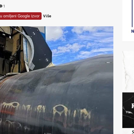
1
u omiljeni Google izvor
Više