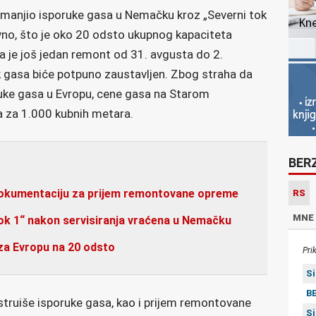
manjio isporuke gasa u Nemačku kroz „Severni tok
vno, što je oko 20 odsto ukupnog kapaciteta
a je još jedan remont od 31. avgusta do 2.
 gasa biće potpuno zaustavljen. Zbog straha da
ruke gasa u Evropu, cene gasa na Starom
a za 1.000 kubnih metara.
BER
okumentaciju za prijem remontovane opreme
RS
MNE
ok 1“ nakon servisiranja vraćena u Nemačku
za Evropu na 20 odsto
Pri
S
BE
struiše isporuke gasa, kao i prijem remontovane
S