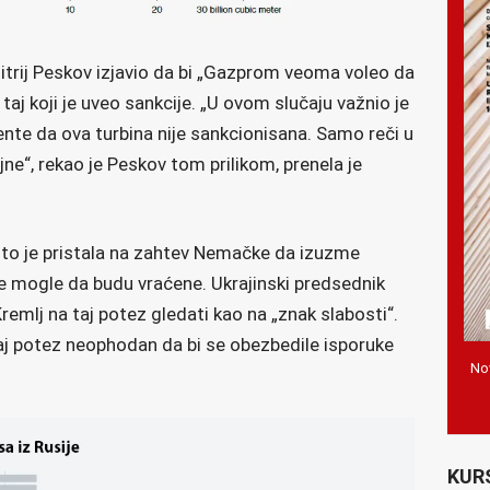
itrij Peskov izjavio da bi „Gazprom veoma voleo da
 taj koji je uveo sankcije. „U ovom slučaju važnio je
te da ova turbina nije sankcionisana. Samo reči u
ne“, rekao je Peskov tom prilikom, prenela je
 što je pristala na zahtev Nemačke da izuzme
e mogle da budu vraćene. Ukrajinski predsednik
remlj na taj potez gledati kao na „znak slabosti“.
taj potez neophodan da bi se obezbedile isporuke
Nov
KUR