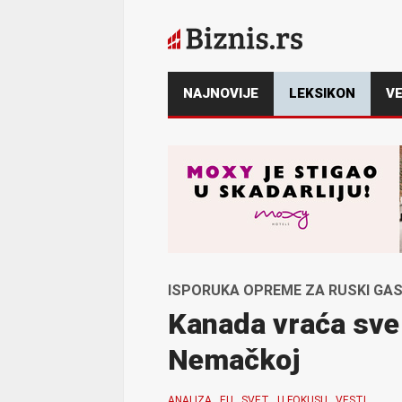
NAJNOVIJE
LEKSIKON
VE
ISPORUKA OPREME ZA RUSKI GA
Kanada vraća sve
Nemačkoj
ANALIZA
EU
SVET
U FOKUSU
VESTI