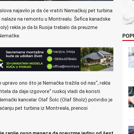
lova najavilo je da će vratiti Nemačkoj pet turbina
se nalaze na remontu u Montrealu. Šefica kanadske
oly) rekla je da bi Rusija trebalo da preuzme
POP
 Nemačke.
e upravo ono što je Nemačka tražila od nas“, rekla
htela da daje izgovore“ ruskoj vladi da koristi
Nemački kancelar Olaf Šolc (Olaf Sholz) potvrdio je
aćanju pet turbina iz Montreala, prenosi
je ranije ovog meseca da preuzme jednu od šest