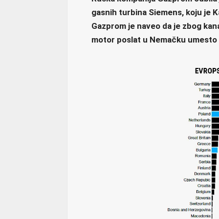
gasnih turbina Siemens, koju je 
Gazprom je naveo da je zbog kana
motor poslat u Nemačku umesto u 