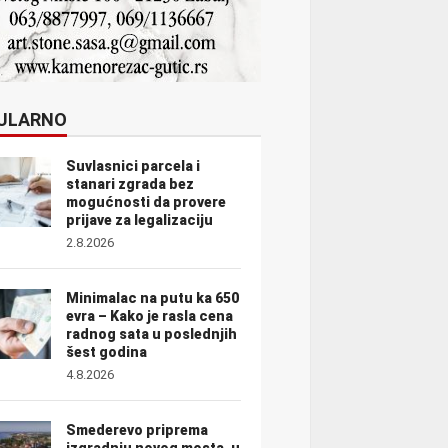
ULARNO
Suvlasnici parcela i
stanari zgrada bez
mogućnosti da provere
prijave za legalizaciju
2.8.2026
Minimalac na putu ka 650
evra – Kako je rasla cena
radnog sata u poslednjih
šest godina
4.8.2026
Smederevo priprema
izgradnju novog mosta, u