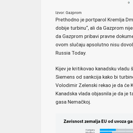
Izvor: Gazprom
Prethodno je portparol Kremlja Dm
dobije turbinu“, ali da Gazprom nije
da Gazprom pribavi pravne dokumen
ovom slučaju apsolutno nisu dovolj
Russia Today.
Kijev je kritikovao kanadsku vladu
Siemens od sankcija kako bi turbin
Volodimir Zelenski rekao je da će K
Kanadska vlada objasnila je da je 
gasa Nemačkoj.