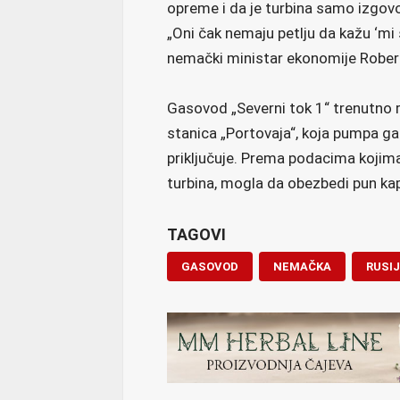
opreme i da je turbina samo izgovor
„Oni čak nemaju petlju da kažu ‘m
nemački ministar ekonomije Robert
Gasovod „Severni tok 1“ trenutno
stanica „Portovaja“, koja pumpa gas,
priključuje. Prema podacima kojima 
turbina, mogla da obezbedi pun kap
TAGOVI
GASOVOD
NEMAČKA
RUSI