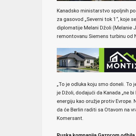
Kanadsko ministarstvo spoljnih pos
za gasovod „Severni tok 1“, koje 
diplomatije Melani Džoli (Melanie J
remontovanu Siemens turbinu od
„To je odluka koju smo doneli. To j
je Džoli, dodajući da Kanada „ne bi 
energiju kao oružje protiv Evrope. 
da će Berlin raditi sa Otavom na vr
Komersant.
Ruska kompanija Gazprom odbila 