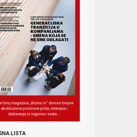
i broj magazina „Biznis.rs” donosi brojne
ekskluzivne poslovne priče, intervjue i
dešavanja iz regiona i sveta…
SNA LISTA