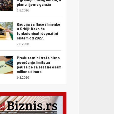
planu i javna garaža
3.8.2026
Kaucija za flaše i limenke
u Srbiji: Kako će
funkcionisati depozitni
sistem od 2027.
7.8.2026
Preduzetnici traže hitno
povećanje limita za
paušalce sa šest na osam
miliona dinara
6.8.2026