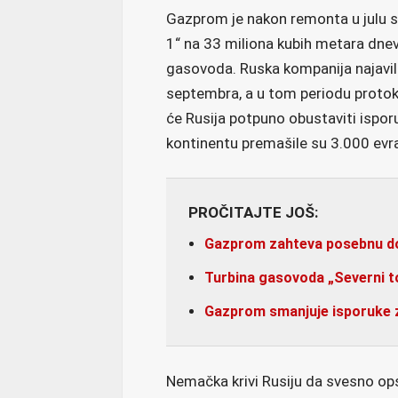
Gazprom je nakon remonta u julu s
1“ na 33 miliona kubih metara dne
gasovoda. Ruska kompanija najavil
septembra, a u tom periodu protok
će Rusija potpuno obustaviti ispo
kontinentu premašile su 3.000 evr
PROČITAJTE JOŠ:
Gazprom zahteva posebnu d
Turbina gasovoda „Severni t
Gazprom smanjuje isporuke 
Nemačka krivi Rusiju da svesno op