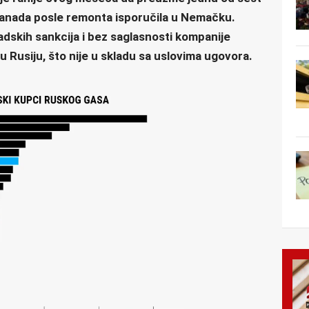
Kanada posle remonta isporučila u Nemačku.
dskih sankcija i bez saglasnosti kompanije
Rusiju, što nije u skladu sa uslovima ugovora.