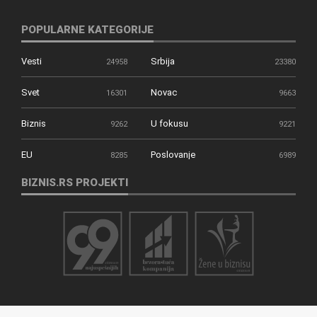
POPULARNE KATEGORIJE
Vesti
Srbija
24958
23380
Svet
Novac
16301
9663
Biznis
U fokusu
9262
9221
EU
Poslovanje
8285
6989
BIZNIS.RS PROJEKTI