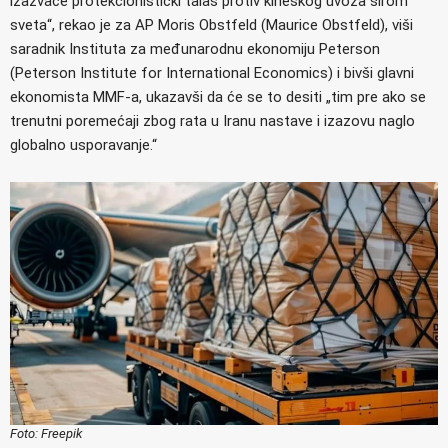
izazvaće protekcionistički talas protiv kineskog uvoza širom
sveta“, rekao je za AP Moris Obstfeld (Maurice Obstfeld), viši
saradnik Instituta za međunarodnu ekonomiju Peterson
(Peterson Institute for International Economics) i bivši glavni
ekonomista MMF-a, ukazavši da će se to desiti „tim pre ako se
trenutni poremećaji zbog rata u Iranu nastave i izazovu naglo
globalno usporavanje.“
Foto: Freepik