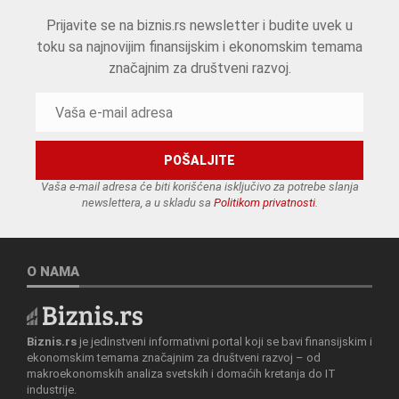
Prijavite se na biznis.rs newsletter i budite uvek u
toku sa najnovijim finansijskim i ekonomskim temama
značajnim za društveni razvoj.
Vaša e-mail adresa će biti korišćena isključivo za potrebe slanja
newslettera, a u skladu sa
Politikom privatnosti
.
O NAMA
Biznis.rs
je jedinstveni informativni portal koji se bavi finansijskim i
ekonomskim temama značajnim za društveni razvoj – od
makroekonomskih analiza svetskih i domaćih kretanja do IT
industrije.