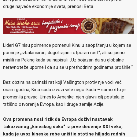
druge najveće ekonomije sveta, prenosi Beta.
Lideri G7 nisu poimence pomenuli Kinu u saopštenju u kojem se
pominje „izbalansiran, dugotrajan i otporan rast“, ali su jasno
mislili na Peking kada su napisali: „Uz bojazan da su globalne
neravnoteže uporne i da su se u prethodnim godinama proširile.“
Bez obzira na carinski rat koji Vašington protiv nje vodi već
osam godina, Kina sada izvozi više nego ikada – samo što je
promenila pravac. Umesto Amerike, njen glavni cilj postala je
tržišno otvorenija Evropa, kao i druge zemlje Azije.
Ova promena nosi rizik da Evropa doživi nastavak
takozvanog „kineskog šoka“ iz prve decenije XXI veka,
kada je uvoz kineske robe uništio stotine hiljada radnih