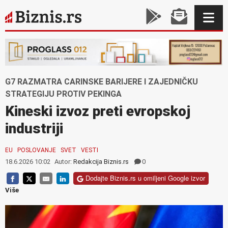
G7 RAZMATRA CARINSKE BARIJERE I ZAJEDNIČKU
STRATEGIJU PROTIV PEKINGA
Kineski izvoz preti evropskoj
industriji
EU
POSLOVANJE
SVET
VESTI
18.6.2026 10:02
Autor:
Redakcija Biznis.rs
0
Dodajte Biznis.rs u omiljeni Google izvor
Više