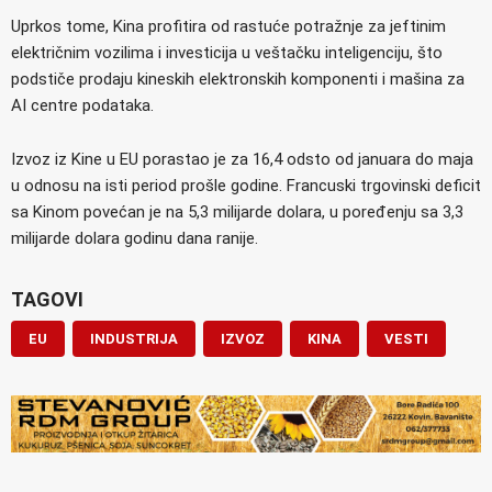
Uprkos tome, Kina profitira od rastuće potražnje za jeftinim
električnim vozilima i investicija u veštačku inteligenciju, što
podstiče prodaju kineskih elektronskih komponenti i mašina za
AI centre podataka.
Izvoz iz Kine u EU porastao je za 16,4 odsto od januara do maja
u odnosu na isti period prošle godine. Francuski trgovinski deficit
sa Kinom povećan je na 5,3 milijarde dolara, u poređenju sa 3,3
milijarde dolara godinu dana ranije.
TAGOVI
EU
INDUSTRIJA
IZVOZ
KINA
VESTI