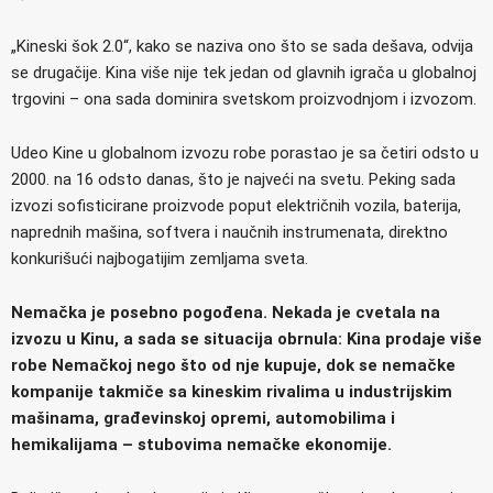
„Kineski šok 2.0“, kako se naziva ono što se sada dešava, odvija
se drugačije. Kina više nije tek jedan od glavnih igrača u globalnoj
trgovini – ona sada dominira svetskom proizvodnjom i izvozom.
Udeo Kine u globalnom izvozu robe porastao je sa četiri odsto u
2000. na 16 odsto danas, što je najveći na svetu. Peking sada
izvozi sofisticirane proizvode poput električnih vozila, baterija,
naprednih mašina, softvera i naučnih instrumenata, direktno
konkurišući najbogatijim zemljama sveta.
Nemačka je posebno pogođena. Nekada je cvetala na
izvozu u Kinu, a sada se situacija obrnula: Kina prodaje više
robe Nemačkoj nego što od nje kupuje, dok se nemačke
kompanije takmiče sa kineskim rivalima u industrijskim
mašinama, građevinskoj opremi, automobilima i
hemikalijama – stubovima nemačke ekonomije.