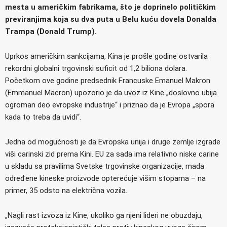
mesta u američkim fabrikama, što je doprinelo političkim
previranjima koja su dva puta u Belu kuću dovela Donalda
Trampa (Donald Trump).
Uprkos američkim sankcijama, Kina je prošle godine ostvarila
rekordni globalni trgovinski suficit od 1,2 biliona dolara.
Početkom ove godine predsednik Francuske Emanuel Makron
(Emmanuel Macron) upozorio je da uvoz iz Kine „doslovno ubija
ogroman deo evropske industrije“ i priznao da je Evropa „spora
kada to treba da uvidi“.
Jedna od mogućnosti je da Evropska unija i druge zemlje izgrade
viši carinski zid prema Kini. EU za sada ima relativno niske carine
u skladu sa pravilima Svetske trgovinske organizacije, mada
određene kineske proizvode opterećuje višim stopama – na
primer, 35 odsto na električna vozila.
„Nagli rast izvoza iz Kine, ukoliko ga njeni lideri ne obuzdaju,