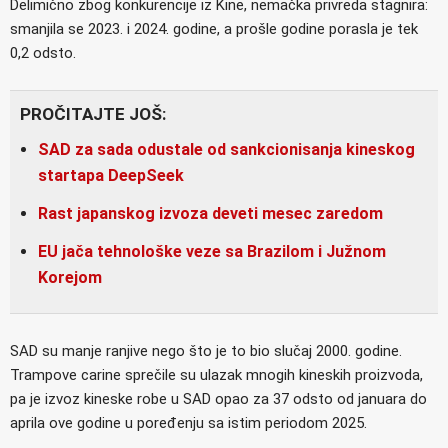
Delimično zbog konkurencije iz Kine, nemačka privreda stagnira:
smanjila se 2023. i 2024. godine, a prošle godine porasla je tek
0,2 odsto.
PROČITAJTE JOŠ:
SAD za sada odustale od sankcionisanja kineskog
startapa DeepSeek
Rast japanskog izvoza deveti mesec zaredom
EU jača tehnološke veze sa Brazilom i Južnom
Korejom
SAD su manje ranjive nego što je to bio slučaj 2000. godine.
Trampove carine sprečile su ulazak mnogih kineskih proizvoda,
pa je izvoz kineske robe u SAD opao za 37 odsto od januara do
aprila ove godine u poređenju sa istim periodom 2025.