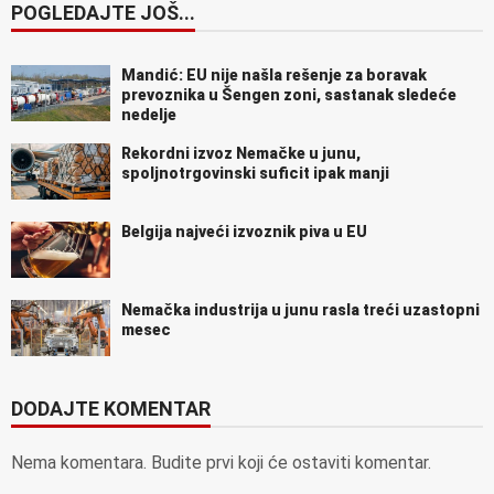
POGLEDAJTE JOŠ...
Mandić: EU nije našla rešenje za boravak
prevoznika u Šengen zoni, sastanak sledeće
nedelje
Rekordni izvoz Nemačke u junu,
spoljnotrgovinski suficit ipak manji
Belgija najveći izvoznik piva u EU
Nemačka industrija u junu rasla treći uzastopni
mesec
DODAJTE KOMENTAR
Nema komentara. Budite prvi koji će ostaviti komentar.