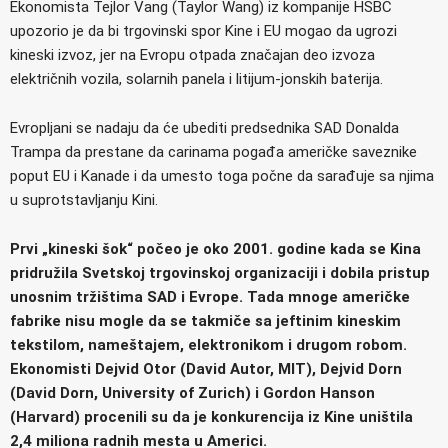
Ekonomista Tejlor Vang (Taylor Wang) iz kompanije HSBC
upozorio je da bi trgovinski spor Kine i EU mogao da ugrozi
kineski izvoz, jer na Evropu otpada značajan deo izvoza
električnih vozila, solarnih panela i litijum-jonskih baterija.
Evropljani se nadaju da će ubediti predsednika SAD Donalda
Trampa da prestane da carinama pogađa američke saveznike
poput EU i Kanade i da umesto toga počne da sarađuje sa njima
u suprotstavljanju Kini.
Prvi „kineski šok“ počeo je oko 2001. godine kada se Kina
pridružila Svetskoj trgovinskoj organizaciji i dobila pristup
unosnim tržištima SAD i Evrope. Tada mnoge američke
fabrike nisu mogle da se takmiče sa jeftinim kineskim
tekstilom, nameštajem, elektronikom i drugom robom.
Ekonomisti Dejvid Otor (David Autor, MIT), Dejvid Dorn
(David Dorn, University of Zurich) i Gordon Hanson
(Harvard) procenili su da je konkurencija iz Kine uništila
2,4 miliona radnih mesta u Americi.