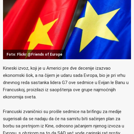
Foto: Flickr @Friends of Europe
Kineski izvoz, koji je u Americi pre dve decenije izazvao
ekonomski šok, a na čijem je udaru sada Evropa, bio je pri vrhu
dnevnog reda sastanka lidera G7 ove sedmice u Evijan le Banu u
Francuskoj, proizilazi iz saopštenja ove grupe najmoćnijih
ekonomija sveta.
Francuski zvaničnici su prošle sedmice na brifingu za medije
sugerisali da se nadaju da će na samitu biti sačinjen plan za
borbu sa pretnjom iz Kine, odnosno jačanjem njenog izvoza u
Evropu, s obzirom na to da SAD već vode carinski rat protiv