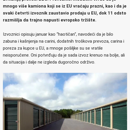
mnogo više kamiona koji se iz EU vraćaju prazni, kao i da je
svaki četvrti izvoznik zaustavio prodaju u EU, dok 11 odsto
razmišlja da trajno napusti evropsko tržište.
Izvoznici opisuju januar kao “haotičan“, navodeći da je bilo
zabuna i kašnjenja na carini, dodatnih troškova prevoza, carina i
poreza za kupce u EU, a mnoge pošiljke su se vratile
neisporučene. Oni potvrđuju da je sada izvoz krenuo na bolje, ali
da situacija i dalje ne izgleda dugoročno održivo.