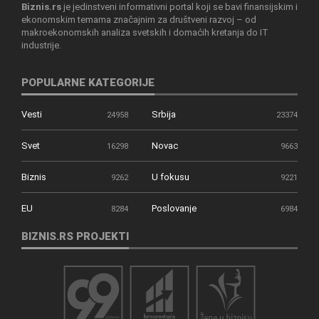
Biznis.rs
je jedinstveni informativni portal koji se bavi finansijskim i
ekonomskim temama značajnim za društveni razvoj – od
makroekonomskih analiza svetskih i domaćih kretanja do IT
industrije.
POPULARNE KATEGORIJE
Vesti
Srbija
24958
23374
Svet
Novac
16298
9663
Biznis
U fokusu
9262
9221
EU
Poslovanje
8284
6984
BIZNIS.RS PROJEKTI