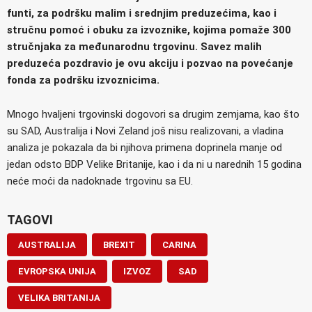
funti, za podršku malim i srednjim preduzećima, kao i
stručnu pomoć i obuku za izvoznike, kojima pomaže 300
stručnjaka za međunarodnu trgovinu. Savez malih
preduzeća pozdravio je ovu akciju i pozvao na povećanje
fonda za podršku izvoznicima.
Mnogo hvaljeni trgovinski dogovori sa drugim zemjama, kao što
su SAD, Australija i Novi Zeland još nisu realizovani, a vladina
analiza je pokazala da bi njihova primena doprinela manje od
jedan odsto BDP Velike Britanije, kao i da ni u narednih 15 godina
neće moći da nadoknade trgovinu sa EU.
TAGOVI
AUSTRALIJA
BREXIT
CARINA
EVROPSKA UNIJA
IZVOZ
SAD
VELIKA BRITANIJA