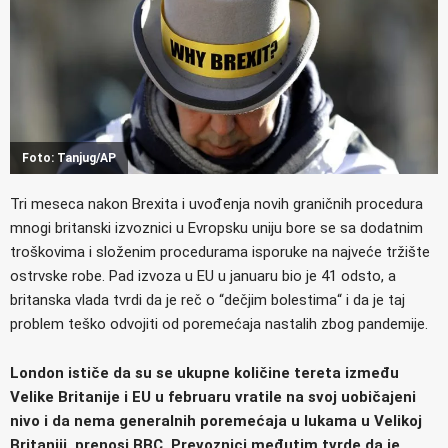
Foto: Tanjug/AP
Tri meseca nakon Brexita i uvođenja novih graničnih procedura
mnogi britanski izvoznici u Evropsku uniju bore se sa dodatnim
troškovima i složenim procedurama isporuke na najveće tržište
ostrvske robe. Pad izvoza u EU u januaru bio je 41 odsto, a
britanska vlada tvrdi da je reč o “dečjim bolestima“ i da je taj
problem teško odvojiti od poremećaja nastalih zbog pandemije.
London ističe da su se ukupne količine tereta između
Velike Britanije i EU u februaru vratile na svoj uobičajeni
nivo i da nema generalnih poremećaja u lukama u Velikoj
Britaniji, prenosi BBC. Prevoznici međutim tvrde da je