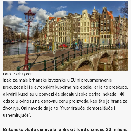
Foto: Pixabay.com
Ipak, za male britanske izvoznike u EU ni preusmeravanje
preduzeća bliže evropskim kupcima nije opcija, jer je to preskupo,
a krajnji kupci su u obavezi da plaćaju visoke carine, nekada i 40
odsto u odnosu na osnovnu cenu proizvoda, kao što je hrana za
životinje. Oni navode da je to “frustrirajuće, demorališuće i
uznemirujuće“.
Britanska vlada osnovala je Brexit fond u iznosu 20 miliona