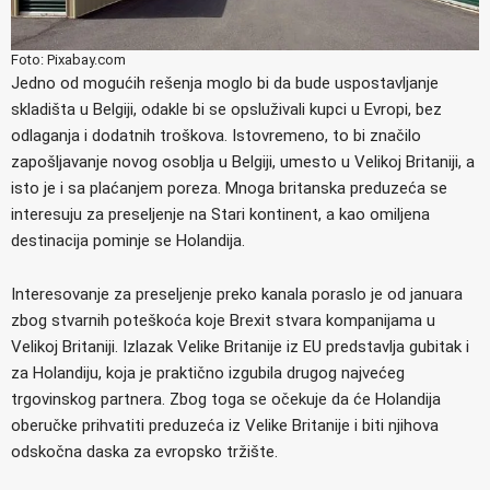
Foto: Pixabay.com
Jedno od mogućih rešenja moglo bi da bude uspostavljanje
skladišta u Belgiji, odakle bi se opsluživali kupci u Evropi, bez
odlaganja i dodatnih troškova. Istovremeno, to bi značilo
zapošljavanje novog osoblja u Belgiji, umesto u Velikoj Britaniji, a
isto je i sa plaćanjem poreza. Mnoga britanska preduzeća se
interesuju za preseljenje na Stari kontinent, a kao omiljena
destinacija pominje se Holandija.
Interesovanje za preseljenje preko kanala poraslo je od januara
zbog stvarnih poteškoća koje Brexit stvara kompanijama u
Velikoj Britaniji. Izlazak Velike Britanije iz EU predstavlja gubitak i
za Holandiju, koja je praktično izgubila drugog najvećeg
trgovinskog partnera. Zbog toga se očekuje da će Holandija
oberučke prihvatiti preduzeća iz Velike Britanije i biti njihova
odskočna daska za evropsko tržište.