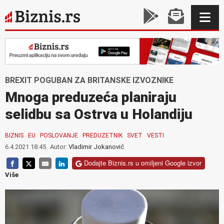
BREXIT POGUBAN ZA BRITANSKE IZVOZNIKE
Mnoga preduzeća planiraju
selidbu sa Ostrva u Holandiju
BIZNIS
EU
POSLOVANJE
PREDUZETNIK
SVET
VESTI
6.4.2021 18:45
Autor:
Vladimir Jokanović
Dodajte Biznis.rs u omiljeni Google izvor
Više