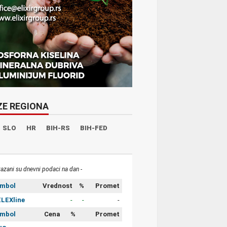
ZE REGIONA
SLO
HR
BIH-RS
BIH-FED
kazani su dnevni podaci na dan -
imbol
Vrednost
%
Promet
LEXline
-
-
-
imbol
Cena
%
Promet