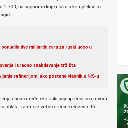
o 1.700, na naporima koje ulažu u kompleksnim
Gagić.
onudila dve milijarde evra za ruski udeo u
ovanja i uredno snabdevanje tržišta
janje rafinerijom, ako postane vlasnik u NIS-u
nerija danas među ekološki najnaprednijim u ovom
e u oblast zaštite životne sredine uloženo 95