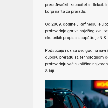
prerađivačkih kapaciteta i fleksibi
korpi nafte za preradu.
Od 2009. godine u Rafineriju je ul
proizvodnja goriva najvišeg kvalit
ekoloških propisa, saopštio je NIS.
Podsećaju i da se ove godine navr
duboku preradu sa tehnologijom o
proizvodnju većih količina najvredn
Srbiji.