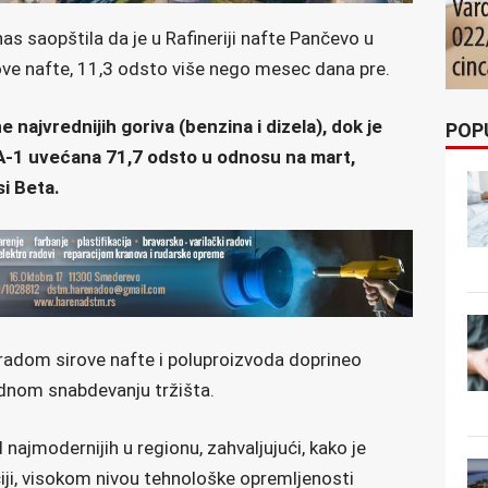
nas saopštila da je u Rafineriji nafte Pančevo u
ove nafte, 11,3 odsto više nego mesec dana pre.
najvrednijih goriva (benzina i dizela), dok je
POP
A-1 uvećana 71,7 odsto u odnosu na mart,
i Beta.
radom sirove nafte i poluproizvoda doprineo
rednom snabdevanju tržišta.
 najmodernijih u regionu, zahvaljujući, kako je
iji, visokom nivou tehnološke opremljenosti