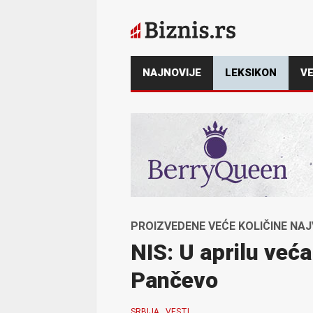
NAJNOVIJE
LEKSIKON
VE
PROIZVEDENE VEĆE KOLIČINE NAJ
NIS: U aprilu veća
Pančevo
SRBIJA
VESTI