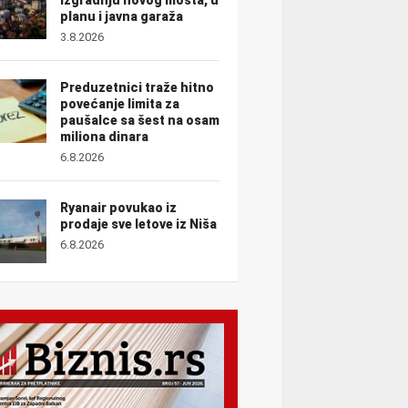
planu i javna garaža
3.8.2026
Preduzetnici traže hitno
povećanje limita za
paušalce sa šest na osam
miliona dinara
6.8.2026
Ryanair povukao iz
prodaje sve letove iz Niša
6.8.2026