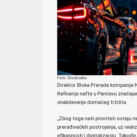
Foto: Stockcake
Direktor Bloka Prerada kompanije N
Rafinerije nafte u Pančevu značaja
snabdevanje domaćeg tržišta.
„Zbog toga naši prioriteti ostaju n
prerađivačkih postrojenja, uz real
efikasnosti i digitalizaciju. Takođe