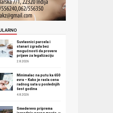
ULARNO
Suvlasnici parcela i
stanari zgrada bez
mogućnosti da provere
prijave za legalizaciju
2.8.2026
Minimalac na putu ka 650
evra – Kako je rasla cena
radnog sata u poslednjih
šest godina
4.8.2026
Smederevo priprema
izgradnju novog mosta, u