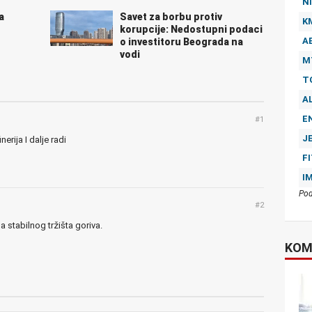
NI
a
Savet za borbu protiv
K
korupcije: Nedostupni podaci
A
o investitoru Beograda na
vodi
M
T
A
E
#1
J
nerija I dalje radi
F
I
Pod
#2
a stabilnog tržišta goriva.
KOM