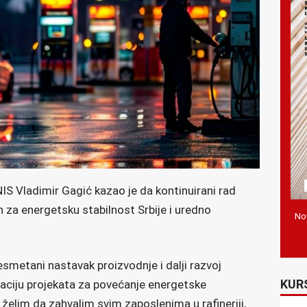
IS Vladimir Gagić kazao je da kontinuirani rad
n za energetsku stabilnost Srbije i uredno
Nov
esmetani nastavak proizvodnje i dalji razvoj
KUR
izaciju projekata za povećanje energetske
, želim da zahvalim svim zaposlenima u rafineriji,