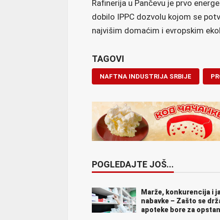
Rafinerija u Pančevu je prvo energe
dobilo IPPC dozvolu kojom se potv
najvišim domaćim i evropskim ekol
TAGOVI
NAFTNA INDUSTRIJA SRBIJE
PR
POGLEDAJTE JOŠ...
Marže, konkurencija i j
nabavke – Zašto se drž
apoteke bore za opsta