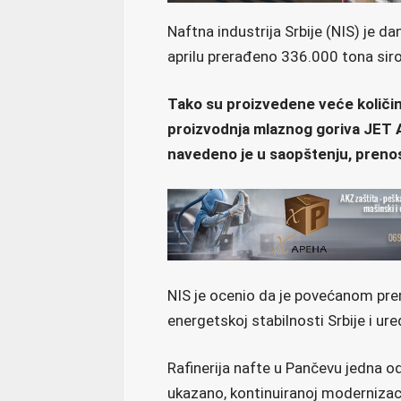
Naftna industrija Srbije (NIS) je da
aprilu prerađeno 336.000 tona sir
Tako su proizvedene veće količine 
proizvodnja mlaznog goriva JET 
navedeno je u saopštenju, prenos
NIS je ocenio da je povećanom pre
energetskoj stabilnosti Srbije i u
Rafinerija nafte u Pančevu jedna od
ukazano, kontinuiranoj modernizac