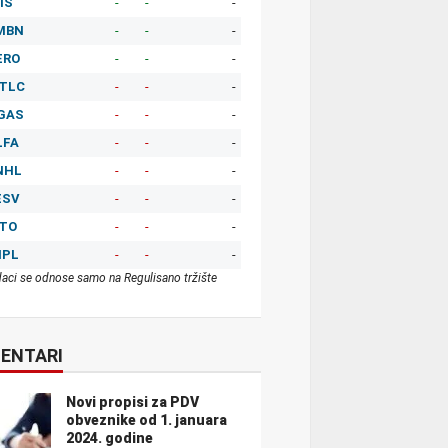
IS
-
-
-
MBN
-
-
-
ERO
-
-
-
TLC
-
-
-
GAS
-
-
-
LFA
-
-
-
NHL
-
-
-
ESV
-
-
-
ITO
-
-
-
MPL
-
-
-
aci se odnose samo na Regulisano tržište
ENTARI
Novi propisi za PDV
obveznike od 1. januara
2024. godine