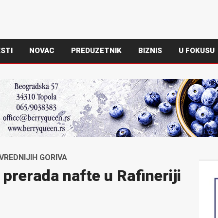
STI
NOVAC
PREDUZETNIK
BIZNIS
U FOKUSU
VREDNIJIH GORIVA
 prerada nafte u Rafineriji