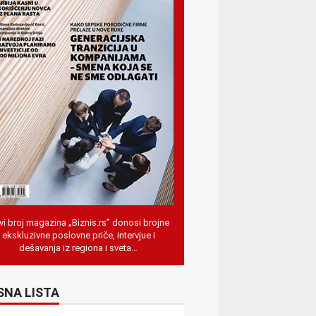
i broj magazina „Biznis.rs” donosi brojne
ekskluzivne poslovne priče, intervjue i
dešavanja iz regiona i sveta…
SNA LISTA