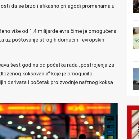
lnosti da se brzo i efikasno prilagodi promenama u
oženo više od 1,4 milijarde evra čime je omogućena
eta uz poštovanje strogih domaćih i evropskih
šava šest godina od početka rada „postrojenja za
dloženog koksovanja“ koje je omogućilo
ijih derivata i početak proizvodnje naftnog koksa