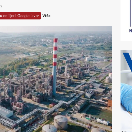
2
u omiljeni Google izvor
Više