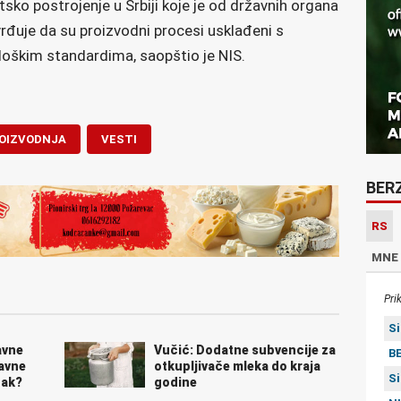
tsko postrojenje u Srbiji koje je od državnih organa
rđuje da su proizvodni procesi usklađeni s
oškim standardima, saopštio je NIS.
OIZVODNJA
VESTI
BER
RS
MNE
Pri
S
avne
Vučić: Dodatne subvencije za
BE
avne
otkupljivače mleka do kraja
S
nak?
godine