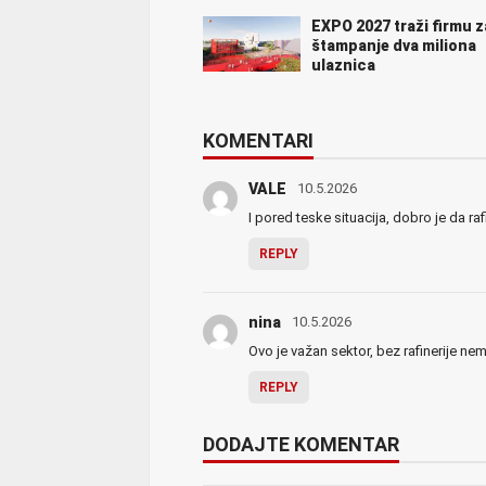
EXPO 2027 traži firmu z
štampanje dva miliona
ulaznica
KOMENTARI
VALE
10.5.2026
I pored teske situacija, dobro je da rafi
REPLY
nina
10.5.2026
Ovo je važan sektor, bez rafinerije nem
REPLY
DODAJTE KOMENTAR