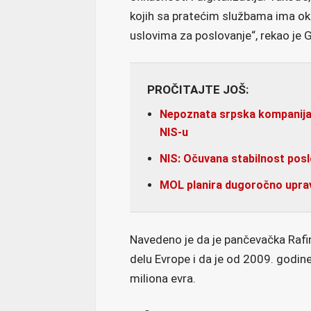
kojih sa pratećim službama ima ok
uslovima za poslovanje“, rekao je 
PROČITAJTE JOŠ:
Nepoznata srpska kompanija p
NIS-u
NIS: Očuvana stabilnost posl
MOL planira dugoročno upravl
Navedeno je da je pančevačka Rafi
delu Evrope i da je od 2009. godin
miliona evra.