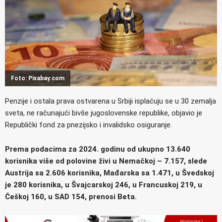
Foto: Pixabay.com
Penzije i ostala prava ostvarena u Srbiji isplaćuju se u 30 zemalja
sveta, ne računajući bivše jugoslovenske republike, objavio je
Republički fond za pnezijsko i invalidsko osiguranje.
Prema podacima za 2024. godinu od ukupno 13.640
korisnika više od polovine živi u Nemačkoj – 7.157, slede
Austrija sa 2.606 korisnika, Mađarska sa 1.471, u Švedskoj
je 280 korisnika, u Švajcarskoj 246, u Francuskoj 219, u
Češkoj 160, u SAD 154, prenosi Beta.