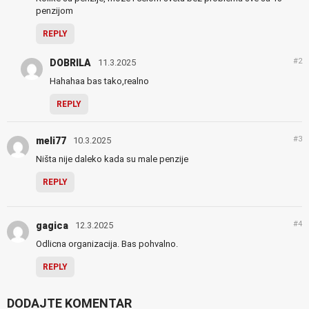
penzijom
REPLY
#2
DOBRILA
11.3.2025
Hahahaa bas tako,realno
REPLY
#3
meli77
10.3.2025
Ništa nije daleko kada su male penzije
REPLY
#4
gagica
12.3.2025
Odlicna organizacija. Bas pohvalno.
REPLY
DODAJTE KOMENTAR