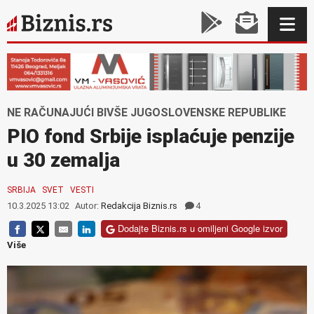
NE RAČUNAJUĆI BIVŠE JUGOSLOVENSKE REPUBLIKE
PIO fond Srbije isplaćuje penzije
u 30 zemalja
SRBIJA
SVET
VESTI
10.3.2025 13:02
Autor:
Redakcija Biznis.rs
4
Dodajte Biznis.rs u omiljeni Google izvor
Više