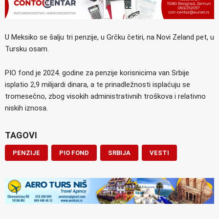
U Meksiko se šalju tri penzije, u Grčku četiri, na Novi Zeland pet, u
Tursku osam.
PIO fond je 2024. godine za penzije korisnicima van Srbije
isplatio 2,9 milijardi dinara, a te prinadležnosti isplaćuju se
tromesečno, zbog visokih administrativnih troškova i relativno
niskih iznosa.
TAGOVI
PENZIJE
PIO FOND
SRBIJA
VESTI