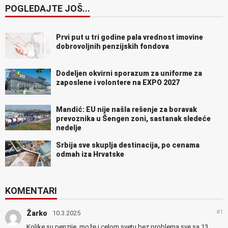
POGLEDAJTE JOŠ...
Prvi put u tri godine pala vrednost imovine
dobrovoljnih penzijskih fondova
Dodeljen okvirni sporazum za uniforme za
zaposlene i volontere na EXPO 2027
Mandić: EU nije našla rešenje za boravak
prevoznika u Šengen zoni, sastanak sledeće
nedelje
Srbija sve skuplja destinacija, po cenama
odmah iza Hrvatske
KOMENTARI
#1
Žarko
10.3.2025
Kolike su penzije, može i celom svetu bez problema sve sa 13