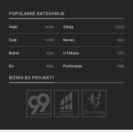
POPULARNE KATEGORIJE
Vesti
Srbija
24958
23378
Svet
Novac
16299
9663
Biznis
U fokusu
9262
9221
EU
Poslovanje
8285
6988
BIZNIS.RS PROJEKTI