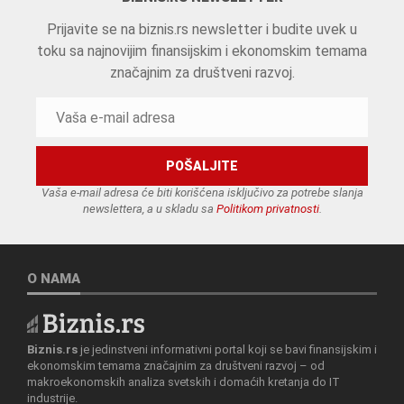
Prijavite se na biznis.rs newsletter i budite uvek u
toku sa najnovijim finansijskim i ekonomskim temama
značajnim za društveni razvoj.
Vaša e-mail adresa će biti korišćena isključivo za potrebe slanja
newslettera, a u skladu sa
Politikom privatnosti
.
O NAMA
Biznis.rs
je jedinstveni informativni portal koji se bavi finansijskim i
ekonomskim temama značajnim za društveni razvoj – od
makroekonomskih analiza svetskih i domaćih kretanja do IT
industrije.