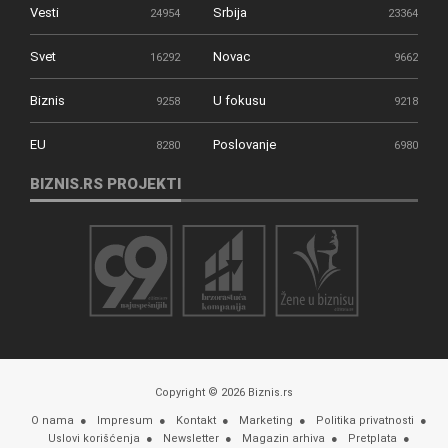
Vesti
Srbija
24954
23364
Svet
Novac
16292
9662
Biznis
U fokusu
9258
9218
EU
Poslovanje
8280
6980
BIZNIS.RS PROJEKTI
Copyright © 2026 Biznis.rs
O nama
Impresum
Kontakt
Marketing
Politika privatnosti
Uslovi korišćenja
Newsletter
Magazin arhiva
Pretplata