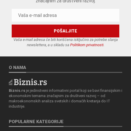
značajnim za društveni razvoj.
Vaša e-mail adresa će biti korišćena isključivo za potrebe slanja
newslettera, a u skladu sa
Politikom privatnosti
.
O NAMA
Biznis.rs
je jedinstveni informativni portal koji se bavi finansijskim i
ekonomskim temama značajnim za društveni razvoj – od
makroekonomskih analiza svetskih i domaćih kretanja do IT
industrije.
POPULARNE KATEGORIJE