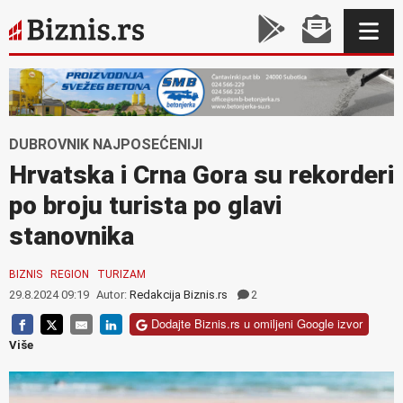
DUBROVNIK NAJPOSEĆENIJI
Hrvatska i Crna Gora su rekorderi
po broju turista po glavi
stanovnika
BIZNIS
REGION
TURIZAM
29.8.2024 09:19
Autor:
Redakcija Biznis.rs
2
Dodajte Biznis.rs u omiljeni Google izvor
Više