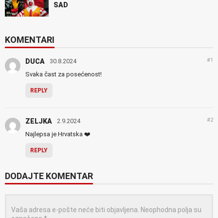
SAD
KOMENTARI
#1
DUCA
30.8.2024
Svaka čast za posećenost!
REPLY
#2
ZELJKA
2.9.2024
Najlepsa je Hrvatska ❤️
REPLY
DODAJTE KOMENTAR
Vaša adresa e-pošte neće biti objavljena.
Neophodna polja su