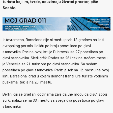
turista koji im, tvrde, oduzimaju životni prostor, piše
Seebiz.
Istovremeno, Barselona nije ni među prvih 18 gradova na listi
evropskog portala Holidu po broju posetilaca po glavi
stanovnika. Prvi na ovoj listi je Dubrovnik sa 27 posetilaca po
glavi stanovnika. Sledi grčki Rodos sa 26 i tek na trećem mestu
je Venecija sa 21 turistom po glavi stanovnika. Sa sedam
posetilaca po glavi stanovnika, Pariz je tek na 12. mestu na ovoj
listi. Barselona, grad u kojem demonstranti jure turiste vodenim
puškama, tek je na 20. mestu.
Berlin, čiji se građani godinama žale da „ne mogu da dišu” zbog
žurki, nalazi se na 33. mestu sa svega dva posetioca po glavi
stanovnika.