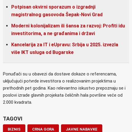
Potpisan okvirni sporazum o izgradnji
magistralnog gasovoda Šepak-Novi Grad
Moderni kolonijalizam ili šansa za razvoj: Profiti idu
investitorima, a ne građanima i državi
Kancelarija za IT i eUpravu: Srbija u 2025. izvezla
više IKT usluga od Bugarske
Ponuđači su u obavezi da dostave dokaze o referencama,
uključujući potvrde investitora o realizovanim projektima u
prethodnih pet godina. Kao relevantno iskustvo prepoznaju se i
poslovi izrade glavnih projekata čeličnih hala površine veće od
2.000 kvadrata.
TAGOVI
BIZNIS
CRNA GORA
JAVNE NABAVKE