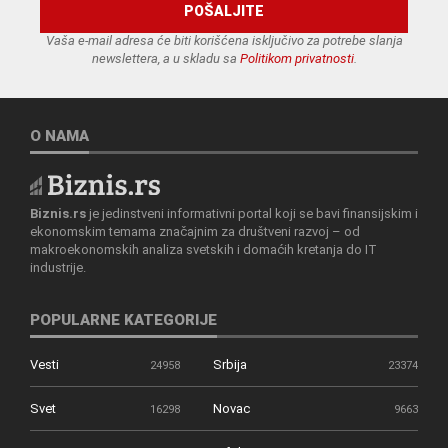
Vaša e-mail adresa će biti korišćena isključivo za potrebe slanja
newslettera, a u skladu sa
Politikom privatnosti
.
O NAMA
Biznis.rs
je jedinstveni informativni portal koji se bavi finansijskim i
ekonomskim temama značajnim za društveni razvoj – od
makroekonomskih analiza svetskih i domaćih kretanja do IT
industrije.
POPULARNE KATEGORIJE
Vesti
Srbija
24958
23374
Svet
Novac
16298
9663