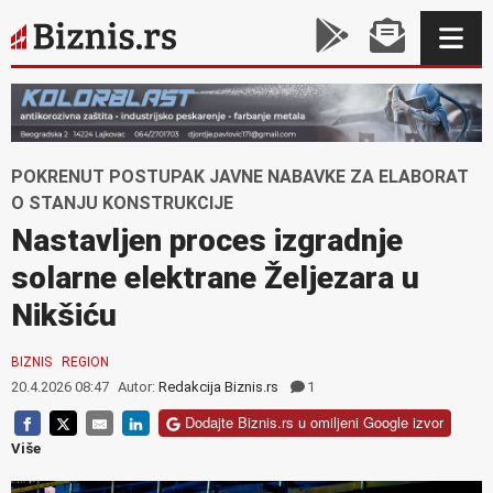
POKRENUT POSTUPAK JAVNE NABAVKE ZA ELABORAT
O STANJU KONSTRUKCIJE
Nastavljen proces izgradnje
solarne elektrane Željezara u
Nikšiću
BIZNIS
REGION
20.4.2026 08:47
Autor:
Redakcija Biznis.rs
1
Dodajte Biznis.rs u omiljeni Google izvor
Više