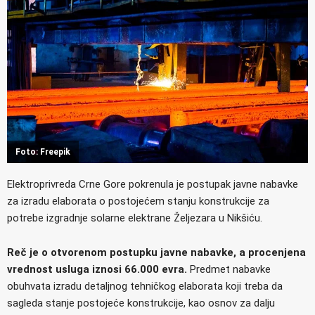
Foto: Freepik
Elektroprivreda Crne Gore pokrenula je postupak javne nabavke
za izradu elaborata o postojećem stanju konstrukcije za
potrebe izgradnje solarne elektrane Željezara u Nikšiću.
Reč je o otvorenom postupku javne nabavke, a procenjena
vrednost usluga iznosi 66.000 evra.
Predmet nabavke
obuhvata izradu detaljnog tehničkog elaborata koji treba da
sagleda stanje postojeće konstrukcije, kao osnov za dalju