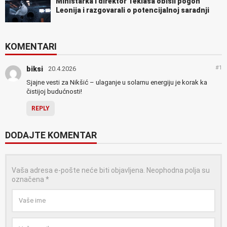
Ministarka i direktor Teklasa obišli pogon
Leonija i razgovarali o potencijalnoj saradnji
KOMENTARI
#1
biksi
20.4.2026
Sjajne vesti za Nikšić – ulaganje u solarnu energiju je korak ka
čistijoj budućnosti!
REPLY
DODAJTE KOMENTAR
Vaša adresa e-pošte neće biti objavljena.
Neophodna polja su
označena
*