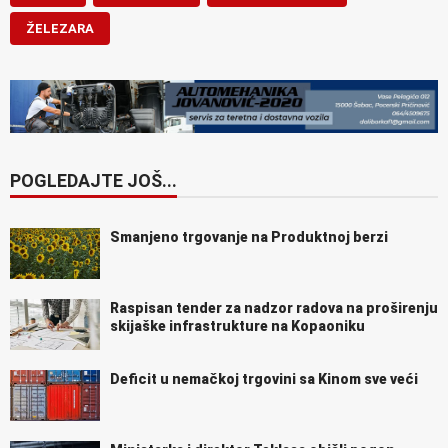
ŽELEZARA
POGLEDAJTE JOŠ...
Smanjeno trgovanje na Produktnoj berzi
Raspisan tender za nadzor radova na proširenju
skijaške infrastrukture na Kopaoniku
Deficit u nemačkoj trgovini sa Kinom sve veći