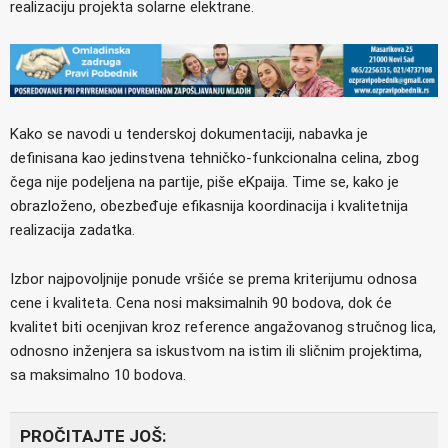
realizaciju projekta solarne elektrane.
Kako se navodi u tenderskoj dokumentaciji, nabavka je
definisana kao jedinstvena tehničko-funkcionalna celina, zbog
čega nije podeljena na partije, piše eKpaija. Time se, kako je
obrazloženo, obezbeđuje efikasnija koordinacija i kvalitetnija
realizacija zadatka.
Izbor najpovoljnije ponude vršiće se prema kriterijumu odnosa
cene i kvaliteta. Cena nosi maksimalnih 90 bodova, dok će
kvalitet biti ocenjivan kroz reference angažovanog stručnog lica,
odnosno inženjera sa iskustvom na istim ili sličnim projektima,
sa maksimalno 10 bodova.
PROČITAJTE JOŠ: