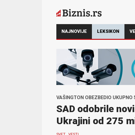
NAJNOVIJE
LEKSIKON
VE
VAŠINGTON OBEZBEDIO UKUPNO 5
SAD odobrile nov
Ukrajini od 275 m
SVET
VESTI