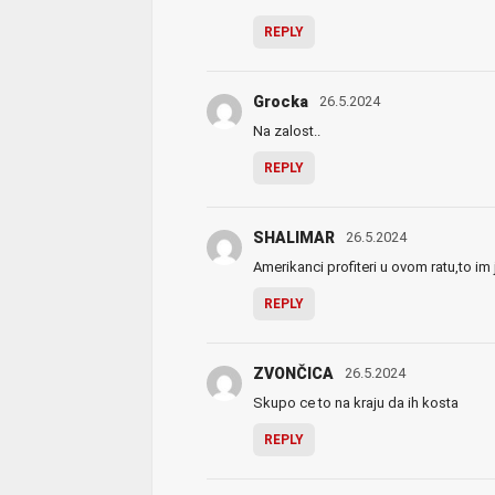
REPLY
Grocka
26.5.2024
Na zalost..
REPLY
SHALIMAR
26.5.2024
Amerikanci profiteri u ovom ratu,to im j
REPLY
ZVONČICA
26.5.2024
Skupo ce to na kraju da ih kosta
REPLY