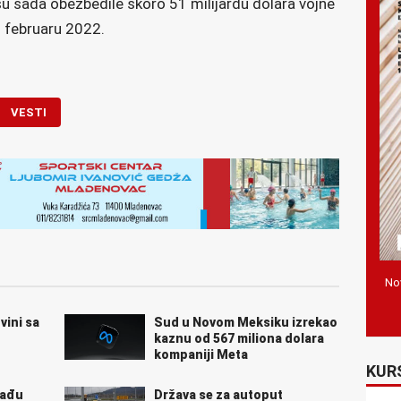
u sada obezbedile skoro 51 milijardu dolara vojne
u februaru 2022.
VESTI
Nov
vini sa
Sud u Novom Meksiku izrekao
kaznu od 567 miliona dolara
kompaniji Meta
KUR
rađu
Država se za autoput