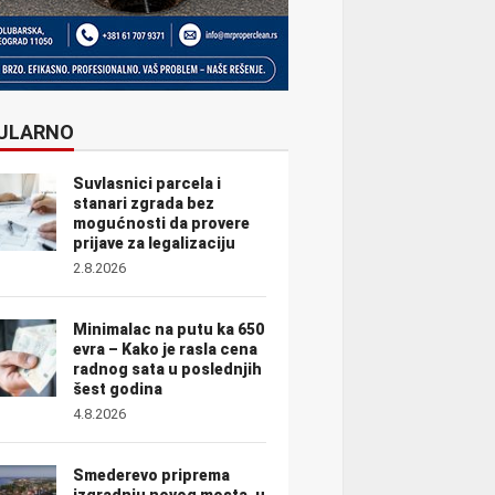
ULARNO
Suvlasnici parcela i
stanari zgrada bez
mogućnosti da provere
prijave za legalizaciju
2.8.2026
Minimalac na putu ka 650
evra – Kako je rasla cena
radnog sata u poslednjih
šest godina
4.8.2026
Smederevo priprema
izgradnju novog mosta, u