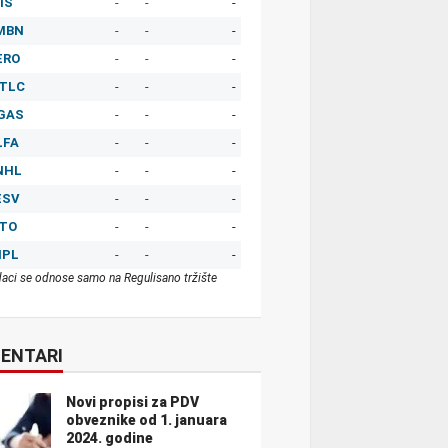
IS
-
-
-
MBN
-
-
-
ERO
-
-
-
TLC
-
-
-
GAS
-
-
-
LFA
-
-
-
NHL
-
-
-
ESV
-
-
-
ITO
-
-
-
MPL
-
-
-
aci se odnose samo na Regulisano tržište
ENTARI
Novi propisi za PDV
obveznike od 1. januara
2024. godine