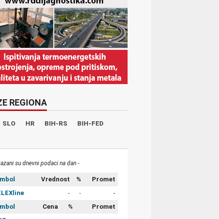
ZE REGIONA
SLO
HR
BIH-RS
BIH-FED
kazani su dnevni podaci na dan -
imbol
Vrednost
%
Promet
LEXline
-
-
-
imbol
Cena
%
Promet