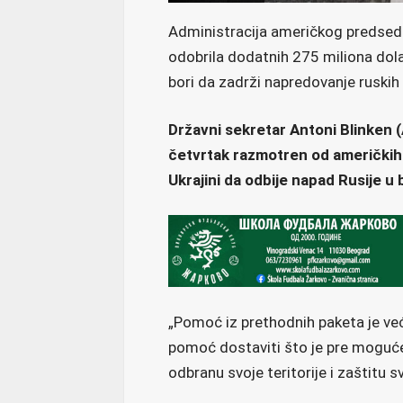
Administracija američkog predsedn
odobrila dodatnih 275 miliona dola
bori da zadrži napredovanje ruskih 
Državni sekretar Antoni Blinken (A
četvrtak razmotren od američkih
Ukrajini da odbije napad Rusije u
„Pomoć iz prethodnih paketa je već 
pomoć dostaviti što je pre moguće,
odbranu svoje teritorije i zaštitu 