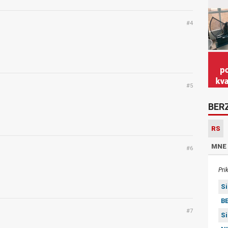
#4
#5
BER
RS
MNE
#6
Pri
S
BE
#7
S