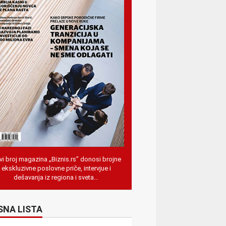
i broj magazina „Biznis.rs” donosi brojne
ekskluzivne poslovne priče, intervjue i
dešavanja iz regiona i sveta…
SNA LISTA