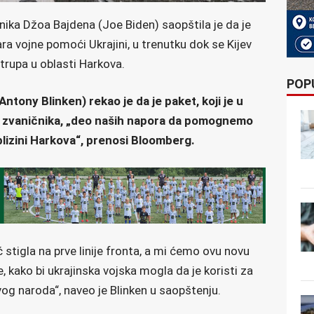
ika Džoa Bajdena (Joe Biden) saopštila je da je
ra vojne pomoći Ukrajini, u trenutku dok se Kijev
trupa u oblasti Harkova.
POP
ntony Blinken) rekao je da je paket, koji je u
 zvaničnika, „deo naših napora da pomognemo
 blizini Harkova“, prenosi Bloomberg.
stigla na prve linije fronta, a mi ćemo ovu novu
 kako bi ukrajinska vojska mogla da je koristi za
svog naroda“, naveo je Blinken u saopštenju.