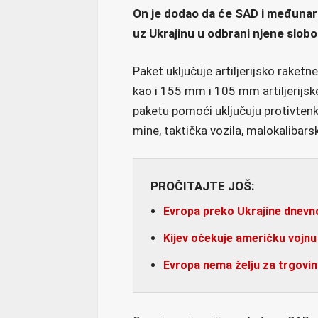
On je dodao da će SAD i međunarod
uz Ukrajinu u odbrani njene slob
Paket uključuje artiljerijsko raketn
kao i 155 mm i 105 mm artiljerijs
paketu pomoći uključuju protivtenk
mine, taktička vozila, malokalibarsk
PROČITAJTE JOŠ:
Evropa preko Ukrajine dnevno
Kijev očekuje američku vojn
Evropa nema želju za trgovi