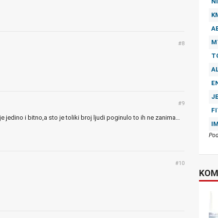
NI
K
A
M
#8
T
A
E
J
#9
F
e jedino i bitno,a sto je toliki broj ljudi poginulo to ih ne zanima…
I
Pod
#10
KOM