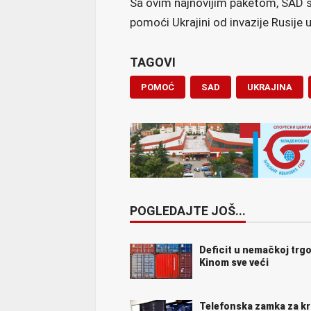
Sa ovim najnovijim paketom, SAD s
pomoći Ukrajini od invazije Rusije 
TAGOVI
POMOĆ
SAD
UKRAJINA
POGLEDAJTE JOŠ...
Deficit u nemačkoj trgo
Kinom sve veći
Telefonska zamka za k