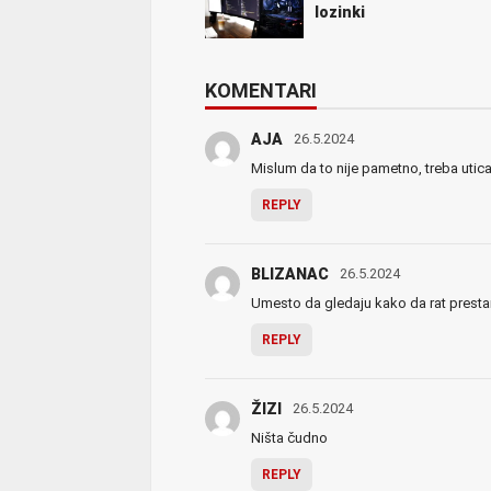
lozinki
KOMENTARI
AJA
26.5.2024
Mislum da to nije pametno, treba uticat
REPLY
BLIZANAC
26.5.2024
Umesto da gledaju kako da rat prest
REPLY
ŽIZI
26.5.2024
Ništa čudno
REPLY