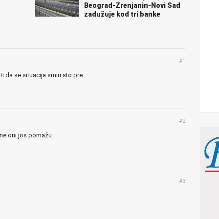
Beograd-Zrenjanin-Novi Sad
zadužuje kod tri banke
#1
i da se situacija smiri sto pre.
#2
ane oni jos pomažu
#3