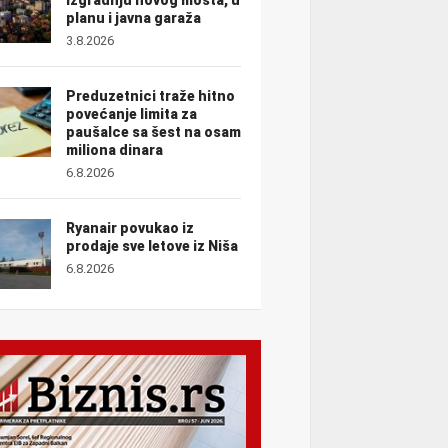
planu i javna garaža
3.8.2026
Preduzetnici traže hitno
povećanje limita za
paušalce sa šest na osam
miliona dinara
6.8.2026
Ryanair povukao iz
prodaje sve letove iz Niša
6.8.2026