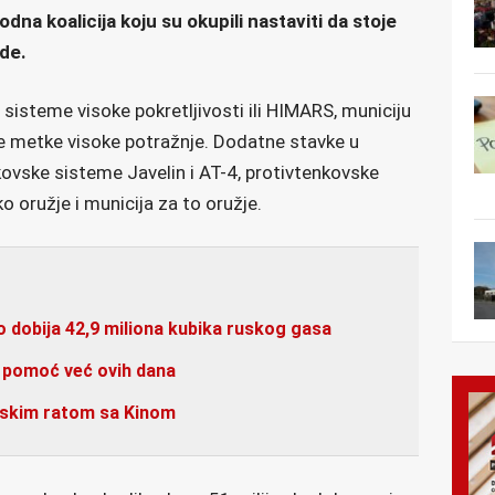
na koalicija koju su okupili nastaviti da stoje
ode.
e sisteme visoke pokretljivosti ili HIMARS, municiju
ke metke visoke potražnje. Dodatne stavke u
ovske sisteme Javelin i AT-4, protivtenkovske
o oružje i municija za to oružje.
 dobija 42,9 miliona kubika ruskog gasa
u pomoć već ovih dana
nskim ratom sa Kinom