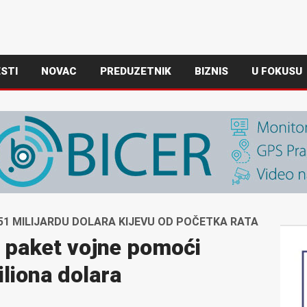
STI
NOVAC
PREDUZETNIK
BIZNIS
U FOKUSU
1 MILIJARDU DOLARA KIJEVU OD POČETKA RATA
i paket vojne pomoći
iliona dolara