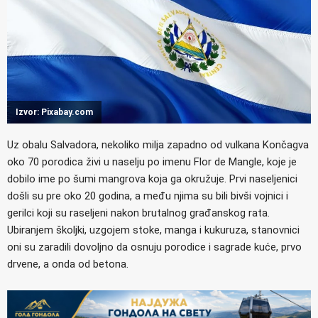
Izvor: Pixabay.com
Uz obalu Salvadora, nekoliko milja zapadno od vulkana Končagva
oko 70 porodica živi u naselju po imenu Flor de Mangle, koje je
dobilo ime po šumi mangrova koja ga okružuje. Prvi naseljenici
došli su pre oko 20 godina, a među njima su bili bivši vojnici i
gerilci koji su raseljeni nakon brutalnog građanskog rata.
Ubiranjem školjki, uzgojem stoke, manga i kukuruza, stanovnici
oni su zaradili dovoljno da osnuju porodice i sagrade kuće, prvo
drvene, a onda od betona.