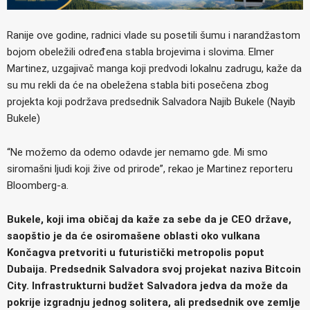
Ranije ove godine, radnici vlade su posetili šumu i narandžastom
bojom obeležili određena stabla brojevima i slovima. Elmer
Martinez, uzgajivač manga koji predvodi lokalnu zadrugu, kaže da
su mu rekli da će na obeležena stabla biti posečena zbog
projekta koji podržava predsednik Salvadora Najib Bukele (Nayib
Bukele)
“Ne možemo da odemo odavde jer nemamo gde. Mi smo
siromašni ljudi koji žive od prirode”, rekao je Martinez reporteru
Bloomberg-a.
Bukele, koji ima običaj da kaže za sebe da je CEO države,
saopštio je da će osiromašene oblasti oko vulkana
Končagva pretvoriti u futuristički metropolis poput
Dubaija. Predsednik Salvadora svoj projekat naziva Bitcoin
City. Infrastrukturni budžet Salvadora jedva da može da
pokrije izgradnju jednog solitera, ali predsednik ove zemlje