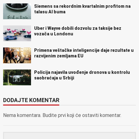
Siemens sa rekordnim kvartalnim profitom na
talasu AI buma
Uber i Wayve dobili dozvolu za taksije bez
vozača u Londonu
Primena veštačke inteligencije daje rezultate u
razvijenim zemljama EU
Policija najavila uvođenje dronova u kontrolu
saobraćaja u Srbiji
DODAJTE KOMENTAR
Nema komentara. Budite prvi koji će ostaviti komentar.