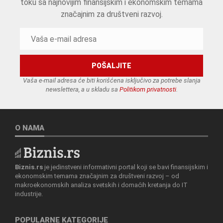
toku sa najnovijim finansijskim i ekonomskim temama
značajnim za društveni razvoj.
Vaša e-mail adresa će biti korišćena isključivo za potrebe slanja
newslettera, a u skladu sa
Politikom privatnosti
.
O NAMA
Biznis.rs
je jedinstveni informativni portal koji se bavi finansijskim i
ekonomskim temama značajnim za društveni razvoj – od
makroekonomskih analiza svetskih i domaćih kretanja do IT
industrije.
POPULARNE KATEGORIJE