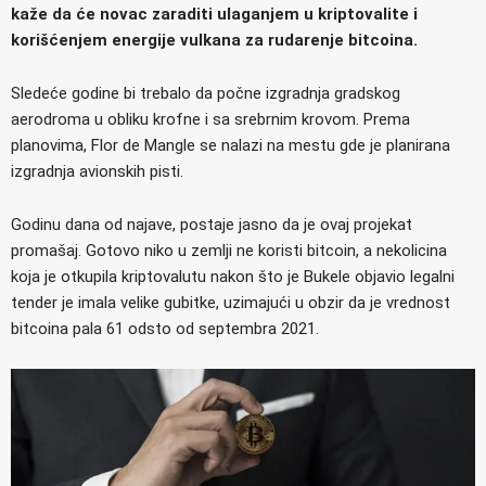
kaže da će novac zaraditi ulaganjem u kriptovalite i
korišćenjem energije vulkana za rudarenje bitcoina.
Sledeće godine bi trebalo da počne izgradnja gradskog
aerodroma u obliku krofne i sa srebrnim krovom. Prema
planovima, Flor de Mangle se nalazi na mestu gde je planirana
izgradnja avionskih pisti.
Godinu dana od najave, postaje jasno da je ovaj projekat
promašaj. Gotovo niko u zemlji ne koristi bitcoin, a nekolicina
koja je otkupila kriptovalutu nakon što je Bukele objavio legalni
tender je imala velike gubitke, uzimajući u obzir da je vrednost
bitcoina pala 61 odsto od septembra 2021.