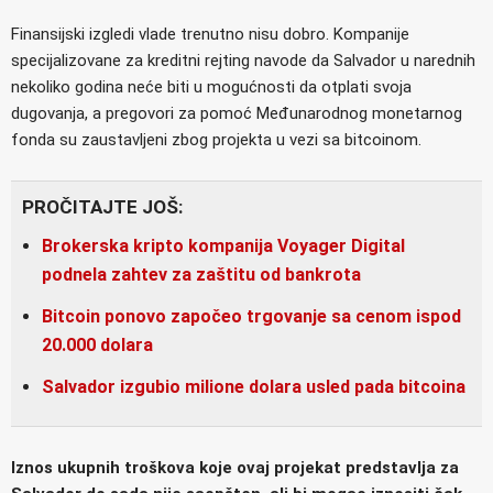
Finansijski izgledi vlade trenutno nisu dobro. Kompanije
specijalizovane za kreditni rejting navode da Salvador u narednih
nekoliko godina neće biti u mogućnosti da otplati svoja
dugovanja, a pregovori za pomoć Međunarodnog monetarnog
fonda su zaustavljeni zbog projekta u vezi sa bitcoinom.
PROČITAJTE JOŠ:
Brokerska kripto kompanija Voyager Digital
podnela zahtev za zaštitu od bankrota
Bitcoin ponovo započeo trgovanje sa cenom ispod
20.000 dolara
Salvador izgubio milione dolara usled pada bitcoina
Iznos ukupnih troškova koje ovaj projekat predstavlja za