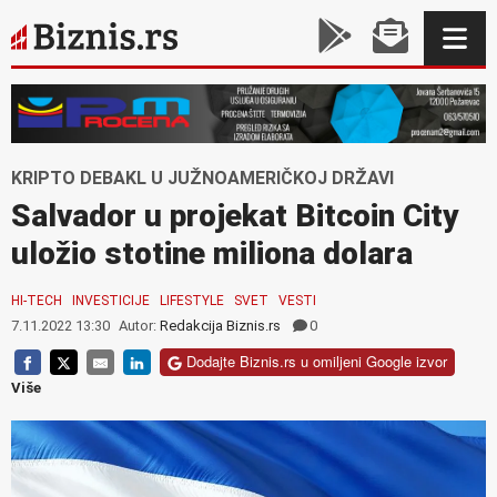
KRIPTO DEBAKL U JUŽNOAMERIČKOJ DRŽAVI
Salvador u projekat Bitcoin City
uložio stotine miliona dolara
HI-TECH
INVESTICIJE
LIFESTYLE
SVET
VESTI
7.11.2022 13:30
Autor:
Redakcija Biznis.rs
0
Dodajte Biznis.rs u omiljeni Google izvor
Više