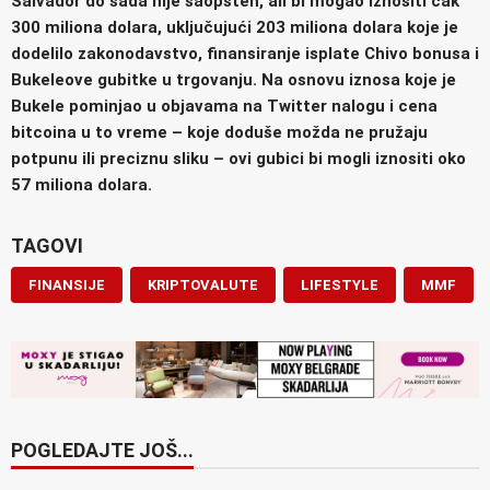
Salvador do sada nije saopšten, ali bi mogao iznositi čak
300 miliona dolara, uključujući 203 miliona dolara koje je
dodelilo zakonodavstvo, finansiranje isplate Chivo bonusa i
Bukeleove gubitke u trgovanju. Na osnovu iznosa koje je
Bukele pominjao u objavama na Twitter nalogu i cena
bitcoina u to vreme – koje doduše možda ne pružaju
potpunu ili preciznu sliku – ovi gubici bi mogli iznositi oko
57 miliona dolara.
TAGOVI
FINANSIJE
KRIPTOVALUTE
LIFESTYLE
MMF
POGLEDAJTE JOŠ...