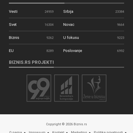
Vesti
Srbija
24959
23384
Svet
Novac
16304
9664
Biznis
U fokusu
9262
9223
EU
Poslovanje
8289
6992
BIZNIS.RS PROJEKTI
Copyright © 2026 Biznis.rs
O nama
Impresum
Kontakt
Marketing
Politika privatnosti