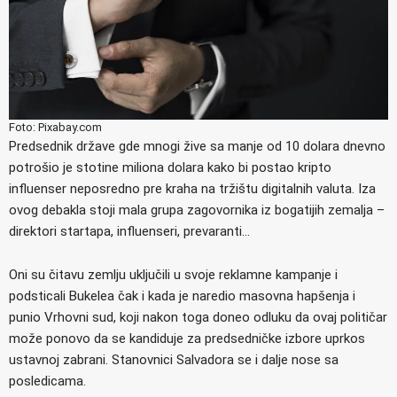
Foto: Pixabay.com
Predsednik države gde mnogi žive sa manje od 10 dolara dnevno
potrošio je stotine miliona dolara kako bi postao kripto
influenser neposredno pre kraha na tržištu digitalnih valuta. Iza
ovog debakla stoji mala grupa zagovornika iz bogatijih zemalja –
direktori startapa, influenseri, prevaranti…
Oni su čitavu zemlju uključili u svoje reklamne kampanje i
podsticali Bukelea čak i kada je naredio masovna hapšenja i
punio Vrhovni sud, koji nakon toga doneo odluku da ovaj političar
može ponovo da se kandiduje za predsedničke izbore uprkos
ustavnoj zabrani. Stanovnici Salvadora se i dalje nose sa
posledicama.