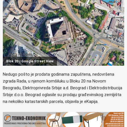
Blok 20 / Google Street View
Nedugo pošto je prodata godinama zapuštena, nedovršena
zgrada Rada, u njenom komšiluku u Bloku 20 na Novom
Beogradu, Elektroprivreda Srbije a.d. Beograd i Elektrodistribucija
Srbije d.o.o. Beograd oglasile su prodaju građevinskog zemljišta
na nekoliko katastarskih parcela, objavila je eKapija.