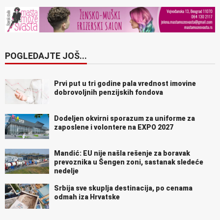
POGLEDAJTE JOŠ...
Prvi put u tri godine pala vrednost imovine
dobrovoljnih penzijskih fondova
Dodeljen okvirni sporazum za uniforme za
zaposlene i volontere na EXPO 2027
Mandić: EU nije našla rešenje za boravak
prevoznika u Šengen zoni, sastanak sledeće
nedelje
Srbija sve skuplja destinacija, po cenama
odmah iza Hrvatske