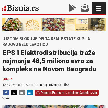
U ISTOM BLOKU JE DELTA REAL ESTATE KUPILA
RADOVU BELU LEPOTICU
EPS i Elektrodistribucija traže
najmanje 48,5 miliona evra za
kompleks na Novom Beogradu
SRBIJA
12.2.2024 08:41
Autor:
Redakcija Biznis.rs
2
Dodajte Biznis.rs u omiljeni Google izvor
Više