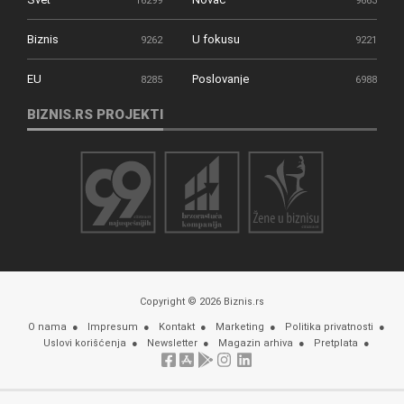
16299
9663
Biznis
U fokusu
9262
9221
EU
Poslovanje
8285
6988
BIZNIS.RS PROJEKTI
Copyright © 2026 Biznis.rs
O nama
Impresum
Kontakt
Marketing
Politika privatnosti
Uslovi korišćenja
Newsletter
Magazin arhiva
Pretplata