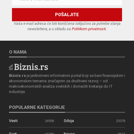
Vaša e-mail adresa će biti korišćena isključivo za potrebe slanja
newslettera, a u skladu sa
Politikom privatnosti
.
O NAMA
Biznis.rs
je jedinstveni informativni portal koji se bavi finansijskim i
ekonomskim temama značajnim za društveni razvoj – od
makroekonomskih analiza svetskih i domaćih kretanja do IT
industrije.
POPULARNE KATEGORIJE
Vesti
Srbija
24958
23378
Svet
Novac