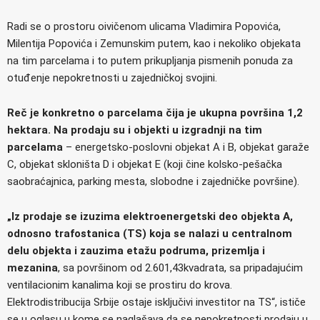
Radi se o prostoru oivičenom ulicama Vladimira Popovića,
Milentija Popovića i Zemunskim putem, kao i nekoliko objekata
na tim parcelama i to putem prikupljanja pismenih ponuda za
otuđenje nepokretnosti u zajedničkoj svojini.
Reč je konkretno o parcelama čija je ukupna površina 1,2
hektara. Na prodaju su i objekti u izgradnji na tim
parcelama
– energetsko-poslovni objekat A i B, objekat garaže
C, objekat skloništa D i objekat E (koji čine kolsko-pešačka
saobraćajnica, parking mesta, slobodne i zajedničke površine).
„Iz prodaje se izuzima elektroenergetski deo objekta A,
odnosno trafostanica (TS) koja se nalazi u centralnom
delu objekta i zauzima etažu podruma, prizemlja i
mezanina
, sa površinom od 2.601,43kvadrata, sa pripadajućim
ventilacionim kanalima koji se prostiru do krova.
Elektrodistribucija Srbije ostaje isključivi investitor na TS“, ističe
se u oglasu u kome se naglašava da se nepokretnosti prodaju u