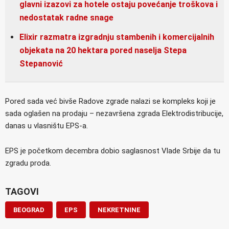
glavni izazovi za hotele ostaju povećanje troškova i
nedostatak radne snage
Elixir razmatra izgradnju stambenih i komercijalnih
objekata na 20 hektara pored naselja Stepa
Stepanović
Pored sada već bivše Radove zgrade nalazi se kompleks koji je
sada oglašen na prodaju – nezavršena zgrada Elektrodistribucije,
danas u vlasništu EPS-a.
EPS je početkom decembra dobio saglasnost Vlade Srbije da tu
zgradu proda.
TAGOVI
BEOGRAD
EPS
NEKRETNINE