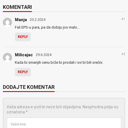
KOMENTARI
#1
Manja
20.2.2024
Fali EPS-u para, pa da dobiju jos malo…
REPLY
#2
Milicajac
29.6.2024
Kada bi smanjili cenu brže bi prodali i svi bi bili srećni.
REPLY
DODAJTE KOMENTAR
Vaša adresa e-pošte neće biti objavljena.
Neophodna polja su
označena
*