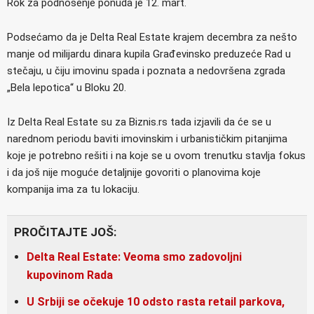
Rok za podnošenje ponuda je 12. mart.
Podsećamo da je Delta Real Estate krajem decembra za nešto
manje od milijardu dinara kupila Građevinsko preduzeće Rad u
stečaju, u čiju imovinu spada i poznata a nedovršena zgrada
„Bela lepotica“ u Bloku 20.
Iz Delta Real Estate su za Biznis.rs tada izjavili da će se u
narednom periodu baviti imovinskim i urbanističkim pitanjima
koje je potrebno rešiti i na koje se u ovom trenutku stavlja fokus
i da još nije moguće detaljnije govoriti o planovima koje
kompanija ima za tu lokaciju.
PROČITAJTE JOŠ:
Delta Real Estate: Veoma smo zadovoljni
kupovinom Rada
U Srbiji se očekuje 10 odsto rasta retail parkova,