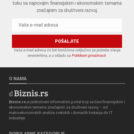
toku sa najnovijim finansijskim i ekonomskim temama
značajnim za društveni razvoj.
Vaša e-mail adresa će biti korišćena isključivo za potrebe slanja
newslettera, a u skladu sa
Politikom privatnosti
.
O NAMA
Biznis.rs
je jedinstveni informativni portal koji se bavi finansijskim i
ekonomskim temama značajnim za društveni razvoj – od
makroekonomskih analiza svetskih i domaćih kretanja do IT
industrije.
POPULARNE KATEGORIJE