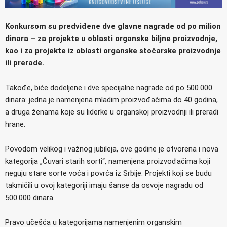
Konkursom su predviđene dve glavne nagrade od po milion
dinara – za projekte u oblasti organske biljne proizvodnje,
kao i za projekte iz oblasti organske stočarske proizvodnje
ili prerade.
Takođe, biće dodeljene i dve specijalne nagrade od po 500.000
dinara: jedna je namenjena mladim proizvođačima do 40 godina,
a druga ženama koje su liderke u organskoj proizvodnji ili preradi
hrane.
Povodom velikog i važnog jubileja, ove godine je otvorena i nova
kategorija „Čuvari starih sorti“, namenjena proizvođačima koji
neguju stare sorte voća i povrća iz Srbije. Projekti koji se budu
takmičili u ovoj kategoriji imaju šanse da osvoje nagradu od
500.000 dinara.
Pravo učešća u kategorijama namenjenim organskim