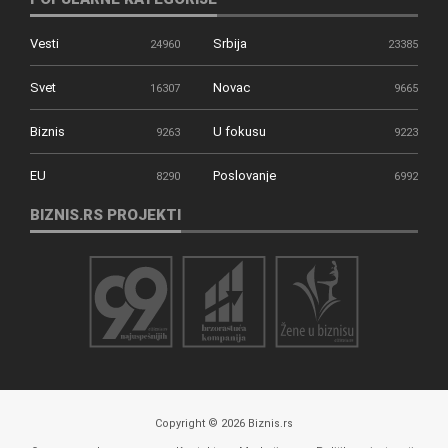
Vesti
Srbija
24960
23385
Svet
Novac
16307
9665
Biznis
U fokusu
9263
9223
EU
Poslovanje
8290
6992
BIZNIS.RS PROJEKTI
Copyright © 2026 Biznis.rs