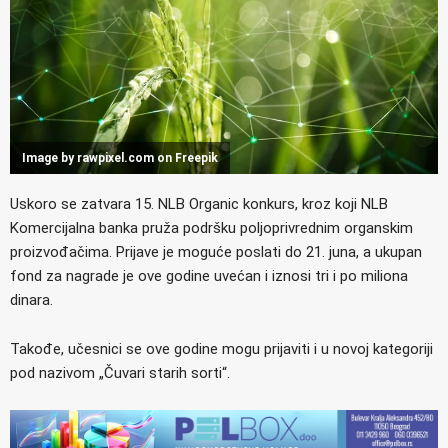
Image by rawpixel.com on Freepik
Uskoro se zatvara 15. NLB Organic konkurs, kroz koji NLB
Komercijalna banka pruža podršku poljoprivrednim organskim
proizvođačima. Prijave je moguće poslati do 21. juna, a ukupan
fond za nagrade je ove godine uvećan i iznosi tri i po miliona
dinara.
Takođe, učesnici se ove godine mogu prijaviti i u novoj kategoriji
pod nazivom „Čuvari starih sorti“.