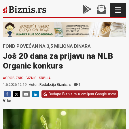
FOND POVEĆAN NA 3,5 MILIONA DINARA
Još 20 dana za prijavu na NLB
Organic konkurs
AGROBIZNIS
BIZNIS
SRBIJA
1.6.2026 12:19
Autor:
Redakcija Biznis.rs
1
Dodajte Biznis.rs u omiljeni Google izvor
Više