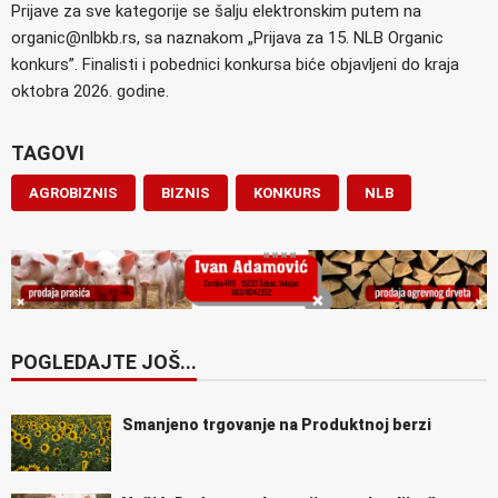
Prijave za sve kategorije se šalju elektronskim putem na
organic@nlbkb.rs, sa naznakom „Prijava za 15. NLB Organic
konkurs”. Finalisti i pobednici konkursa biće objavljeni do kraja
oktobra 2026. godine.
TAGOVI
AGROBIZNIS
BIZNIS
KONKURS
NLB
POGLEDAJTE JOŠ...
Smanjeno trgovanje na Produktnoj berzi