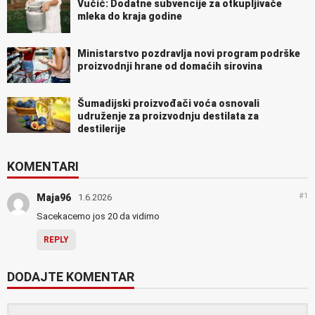
Vučić: Dodatne subvencije za otkupljivače
mleka do kraja godine
Ministarstvo pozdravlja novi program podrške
proizvodnji hrane od domaćih sirovina
Šumadijski proizvođači voća osnovali
udruženje za proizvodnju destilata za
destilerije
KOMENTARI
#1
Maja96
1.6.2026
Sacekacemo jos 20 da vidimo
REPLY
DODAJTE KOMENTAR