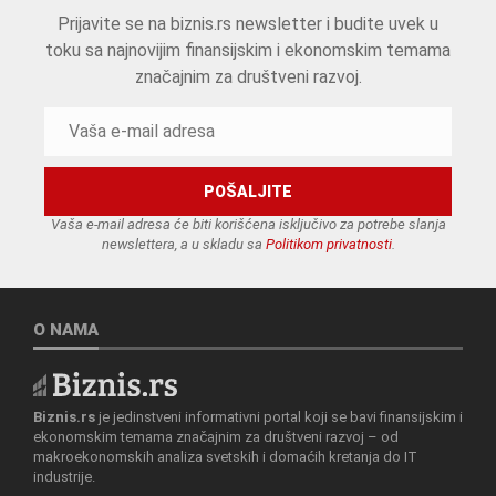
Prijavite se na biznis.rs newsletter i budite uvek u
toku sa najnovijim finansijskim i ekonomskim temama
značajnim za društveni razvoj.
Vaša e-mail adresa će biti korišćena isključivo za potrebe slanja
newslettera, a u skladu sa
Politikom privatnosti
.
O NAMA
Biznis.rs
je jedinstveni informativni portal koji se bavi finansijskim i
ekonomskim temama značajnim za društveni razvoj – od
makroekonomskih analiza svetskih i domaćih kretanja do IT
industrije.