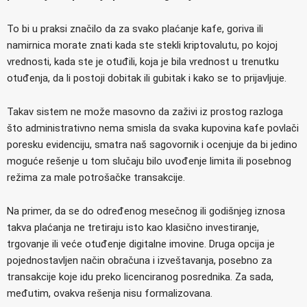
To bi u praksi značilo da za svako plaćanje kafe, goriva ili
namirnica morate znati kada ste stekli kriptovalutu, po kojoj
vrednosti, kada ste je otuđili, koja je bila vrednost u trenutku
otuđenja, da li postoji dobitak ili gubitak i kako se to prijavljuje.
Takav sistem ne može masovno da zaživi iz prostog razloga
što administrativno nema smisla da svaka kupovina kafe povlači
poresku evidenciju, smatra naš sagovornik i ocenjuje da bi jedino
moguće rešenje u tom slučaju bilo uvođenje limita ili posebnog
režima za male potrošačke transakcije.
Na primer, da se do određenog mesečnog ili godišnjeg iznosa
takva plaćanja ne tretiraju isto kao klasično investiranje,
trgovanje ili veće otuđenje digitalne imovine. Druga opcija je
pojednostavljen način obračuna i izveštavanja, posebno za
transakcije koje idu preko licenciranog posrednika. Za sada,
međutim, ovakva rešenja nisu formalizovana.