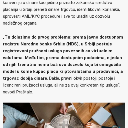
konverziju u dinare kao jedino priznato zakonsko sredstvo
plaćanja u Srbiji, preneti dinare trgovcu, identifikovati korisnika,
sprovesti AML/KYC procedure i sve to uraditi uz dozvolu
nadležnog organa.
„Tu dolazimo do prvog problema: prema javno dostupnom
registru Narodne banke Srbije (NBS), u Srbiji postoje
registrovani pružaoci usluga povezanih sa virtuelnim
valutama. Međutim, prema dostupnim podacima, nijedan
od njih trenutno nema baš ovu dozvolu koja bi omogućila
model u kome kupac plaća kriptovalutama u prodavnici, a
trgovac dobija dinare
. Dakle, pravni okvir postoji, postoje i
licencirani pružaoci usluga, ali ne za ovaj konkretan tip usluge“,
navodi Praštalo.