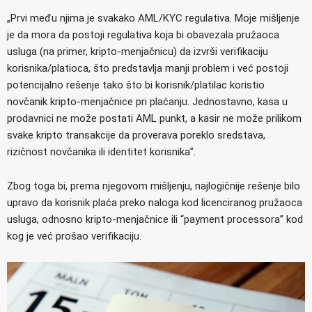
„Prvi među njima je svakako AML/KYC regulativa. Moje mišljenje
je da mora da postoji regulativa koja bi obavezala pružaoca
usluga (na primer, kripto-menjačnicu) da izvrši verifikaciju
korisnika/platioca, što predstavlja manji problem i već postoji
potencijalno rešenje tako što bi korisnik/platilac koristio
novčanik kripto-menjačnice pri plaćanju. Jednostavno, kasa u
prodavnici ne može postati AML punkt, a kasir ne može prilikom
svake kripto transakcije da proverava poreklo sredstava,
rizičnost novčanika ili identitet korisnika”.
Zbog toga bi, prema njegovom mišljenju, najlogičnije rešenje bilo
upravo da korisnik plaća preko naloga kod licenciranog pružaoca
usluga, odnosno kripto-menjačnice ili “payment processora” kod
kog je već prošao verifikaciju.