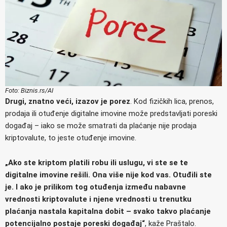
Foto: Biznis.rs/AI
Drugi, znatno veći, izazov je porez
. Kod fizičkih lica, prenos,
prodaja ili otuđenje digitalne imovine može predstavljati poreski
događaj – iako se može smatrati da plaćanje nije prodaja
kriptovalute, to jeste otuđenje imovine.
„Ako ste kriptom platili robu ili uslugu, vi ste se te
digitalne imovine rešili. Ona više nije kod vas. Otuđili ste
je. I ako je prilikom tog otuđenja između nabavne
vrednosti kriptovalute i njene vrednosti u trenutku
plaćanja nastala kapitalna dobit – svako takvo plaćanje
potencijalno postaje poreski događaj“
, kaže Praštalo.