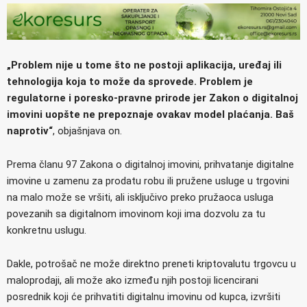
„Problem nije u tome što ne postoji aplikacija, uređaj ili
tehnologija koja to može da sprovede. Problem je
regulatorne i poresko-pravne prirode jer Zakon o digitalnoj
imovini uopšte ne prepoznaje ovakav model plaćanja. Baš
naprotiv“
, objašnjava on.
Prema članu 97 Zakona o digitalnoj imovini, prihvatanje digitalne
imovine u zamenu za prodatu robu ili pružene usluge u trgovini
na malo može se vršiti, ali isključivo preko pružaoca usluga
povezanih sa digitalnom imovinom koji ima dozvolu za tu
konkretnu uslugu.
Dakle, potrošač ne može direktno preneti kriptovalutu trgovcu u
maloprodaji, ali može ako između njih postoji licencirani
posrednik koji će prihvatiti digitalnu imovinu od kupca, izvršiti