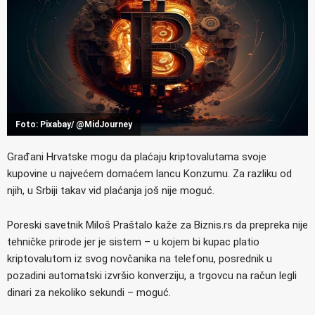
Foto: Pixabay/ @MidJourney
Građani Hrvatske mogu da plaćaju kriptovalutama svoje
kupovine u najvećem domaćem lancu Konzumu. Za razliku od
njih, u Srbiji takav vid plaćanja još nije moguć.
Poreski savetnik Miloš Praštalo kaže za Biznis.rs da prepreka nije
tehničke prirode jer je sistem – u kojem bi kupac platio
kriptovalutom iz svog novčanika na telefonu, posrednik u
pozadini automatski izvršio konverziju, a trgovcu na račun legli
dinari za nekoliko sekundi – moguć.