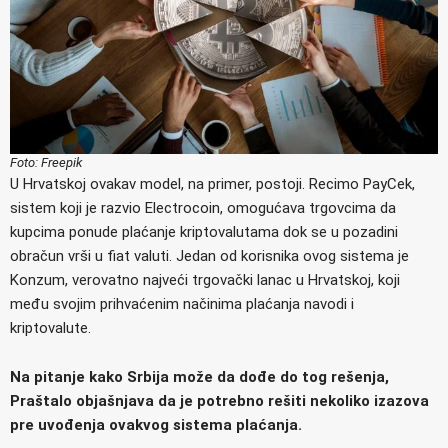
Foto: Freepik
U Hrvatskoj ovakav model, na primer, postoji. Recimo PayCek,
sistem koji je razvio Electrocoin, omogućava trgovcima da
kupcima ponude plaćanje kriptovalutama dok se u pozadini
obračun vrši u fiat valuti. Jedan od korisnika ovog sistema je
Konzum, verovatno najveći trgovački lanac u Hrvatskoj, koji
među svojim prihvaćenim načinima plaćanja navodi i
kriptovalute.
Na pitanje kako Srbija može da dođe do tog rešenja,
Praštalo objašnjava da je potrebno rešiti nekoliko izazova
pre uvođenja ovakvog sistema plaćanja.