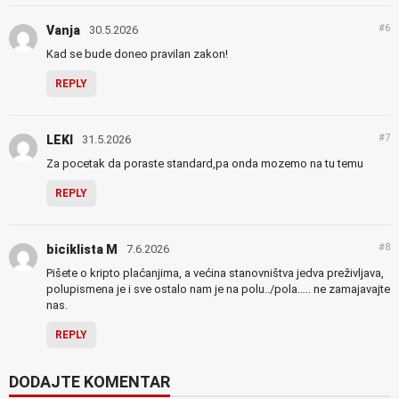
#6
Vanja
30.5.2026
Kad se bude doneo pravilan zakon!
REPLY
#7
LEKI
31.5.2026
Za pocetak da poraste standard,pa onda mozemo na tu temu
REPLY
#8
biciklista M
7.6.2026
Pišete o kripto plaćanjima, a većina stanovništva jedva preživljava,
polupismena je i sve ostalo nam je na polu../pola….. ne zamajavajte
nas.
REPLY
DODAJTE KOMENTAR