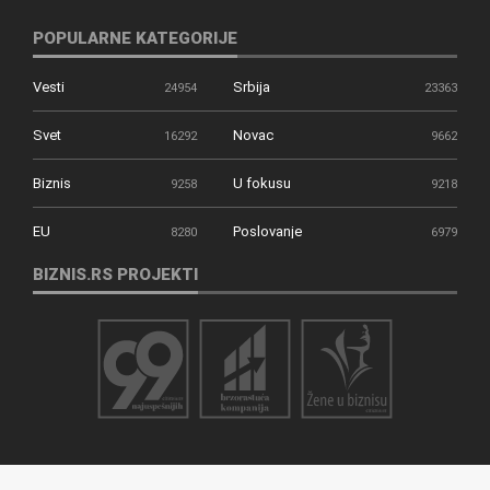
POPULARNE KATEGORIJE
Vesti
Srbija
24954
23363
Svet
Novac
16292
9662
Biznis
U fokusu
9258
9218
EU
Poslovanje
8280
6979
BIZNIS.RS PROJEKTI