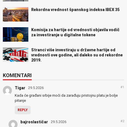
Rekordna vrednost španskog indeksa IBEX 35
Komisija za hartije od vrednosti objavila vodič
za investiranje u digitalne tokene
Stranci više investiraju u državne hartije od
vrednosti ove godine, ali daleko su od rekordne
2019.
KOMENTARI
#1
Tigar
29.5.2026
Kada će građani srbije moći da zarađuju pristojnu platu je bolje
pitanje
REPLY
#2
bajroslastičar
29.5.2026