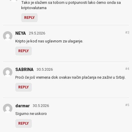
Tako je slažem sa tobom u potpunosti lako ćemo onda sa
kriptovalutama
REPLY
#3
NEYA
29.5.2026
Kripto je kod nas uglavnom za ulaganje.
REPLY
#4
SABRINA
30.5.2026
Proći će još vremena dok ovakav način plaćanja ne zaživi u Srbiji.
REPLY
#5
darmar
30.5.2026
Sigurno ne uskoro
REPLY