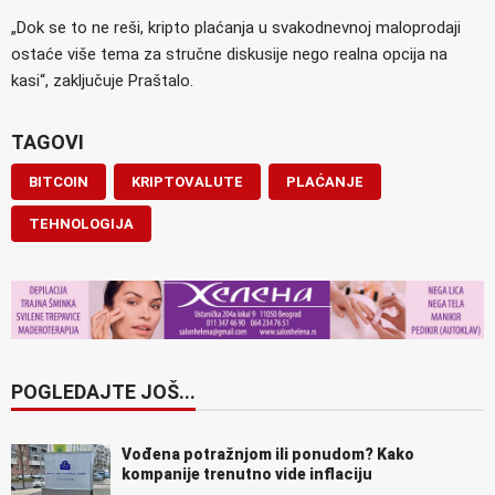
„Dok se to ne reši, kripto plaćanja u svakodnevnoj maloprodaji
ostaće više tema za stručne diskusije nego realna opcija na
kasi“, zaključuje Praštalo.
TAGOVI
BITCOIN
KRIPTOVALUTE
PLAĆANJE
TEHNOLOGIJA
POGLEDAJTE JOŠ...
Vođena potražnjom ili ponudom? Kako
kompanije trenutno vide inflaciju