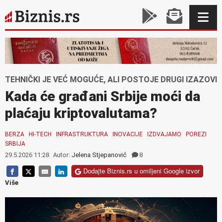
TEHNIČKI JE VEĆ MOGUĆE, ALI POSTOJE DRUGI IZAZOVI
Kada će građani Srbije moći da
plaćaju kriptovalutama?
BERZA
HI-TECH
INFRASTRUKTURA
INOVACIJE
IZDVAJAMO
POREZI
SRBIJA
29.5.2026 11:28
Autor:
Jelena Stjepanović
8
Dodajte Biznis.rs u omiljeni Google izvor
Više