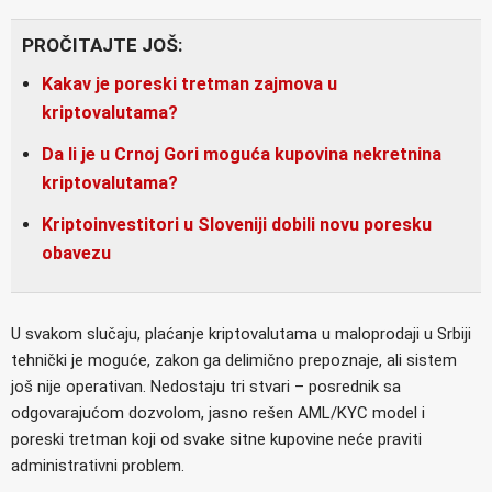
PROČITAJTE JOŠ:
Kakav je poreski tretman zajmova u
kriptovalutama?
Da li je u Crnoj Gori moguća kupovina nekretnina
kriptovalutama?
Kriptoinvestitori u Sloveniji dobili novu poresku
obavezu
U svakom slučaju, plaćanje kriptovalutama u maloprodaji u Srbiji
tehnički je moguće, zakon ga delimično prepoznaje, ali sistem
još nije operativan. Nedostaju tri stvari – posrednik sa
odgovarajućom dozvolom, jasno rešen AML/KYC model i
poreski tretman koji od svake sitne kupovine neće praviti
administrativni problem.