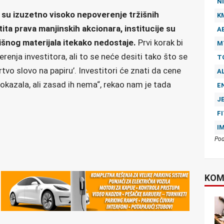
NI
 su izuzetno visoko nepoverenje tržišnih
K
ita prava manjinskih akcionara, institucije su
A
žišnog materijala itekako nedostaje.
Prvi korak bi
M
renja investitora, ali to se neće desiti tako što se
T
rtvo slovo na papiru’. Investitori će znati da cene
A
okazala, ali zasad ih nema“, rekao nam je tada
E
J
F
I
Pod
KOM