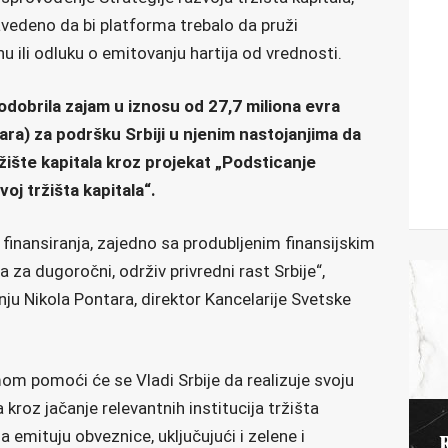
deno da bi platforma trebalo da pruži
u ili odluku o emitovanju hartija od vrednosti.
odobrila zajam u iznosu od 27,7 miliona evra
ara) za podršku Srbiji u njenim nastojanjima da
ržište kapitala kroz projekat „Podsticanje
oj tržišta kapitala“.
i finansiranja, zajedno sa produbljenim finansijskim
za dugoročni, održiv privredni rast Srbije“,
u Nikola Pontara, direktor Kancelarije Svetske
m pomoći će se Vladi Srbije da realizuje svoju
a kroz jačanje relevantnih institucija tržišta
da emituju obveznice, uključujući i zelene i