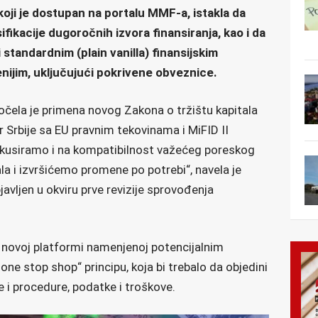
oji je dostupan na portalu MMF-a, istakla da
ifikacije dugoročnih izvora finansiranja, kao i da
 standardnim (plain vanilla) finansijskim
nijim, uključujući pokrivene obveznice.
počela je primena novog Zakona o tržištu kapitala
r Srbije sa EU pravnim tekovinama i MiFID II
okusiramo i na kompatibilnost važećeg poreskog
la i izvršićemo promene po potrebi“, navela je
javljen u okviru prve revizije sprovođenja
a novoj platformi namenjenoj potencijalnim
one stop shop“ principu, koja bi trebalo da objedini
e i procedure, podatke i troškove.