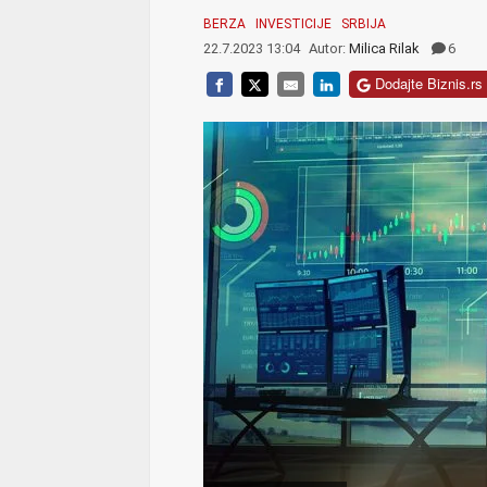
BERZA
INVESTICIJE
SRBIJA
22.7.2023 13:04
Autor:
Milica Rilak
6
Dodajte Biznis.rs 