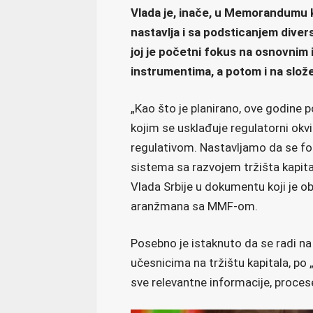
Vlada je, inače, u Memorandumu k
nastavlja i sa podsticanjem divers
joj je početni fokus na osnovnim i
instrumentima, a potom i na slože
„Kao što je planirano, ove godine 
kojim se usklađuje regulatorni okvi
regulativom. Nastavljamo da se f
sistema sa razvojem tržišta kapita
Vlada Srbije u dokumentu koji je ob
aranžmana sa MMF-om.
Posebno je istaknuto da se radi n
učesnicima na tržištu kapitala, po „
sve relevantne informacije, proces