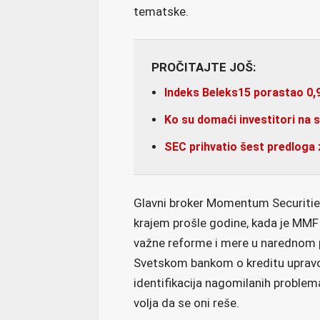
tematske.
PROČITAJTE JOŠ:
Indeks Beleks15 porastao 0,
Ko su domaći investitori na
SEC prihvatio šest predloga 
Glavni broker Momentum Securities
krajem prošle godine, kada je MMF
važne reforme i mere u narednom p
Svetskom bankom o kreditu upravo 
identifikacija nagomilanih problem
volja da se oni reše.