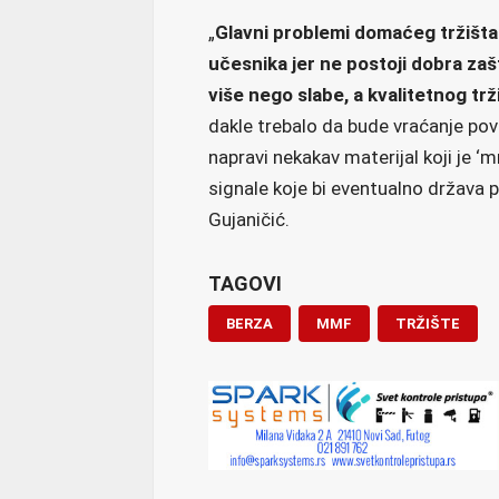
„
Glavni problemi domaćeg tržišta
učesnika jer ne postoji dobra zašt
više nego slabe, a kvalitetnog tr
dakle trebalo da bude vraćanje pove
napravi nekakav materijal koji je ‘m
signale koje bi eventualno država p
Gujaničić.
TAGOVI
BERZA
MMF
TRŽIŠTE