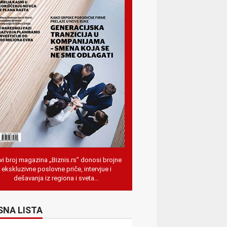
i broj magazina „Biznis.rs” donosi brojne
ekskluzivne poslovne priče, intervjue i
dešavanja iz regiona i sveta…
SNA LISTA