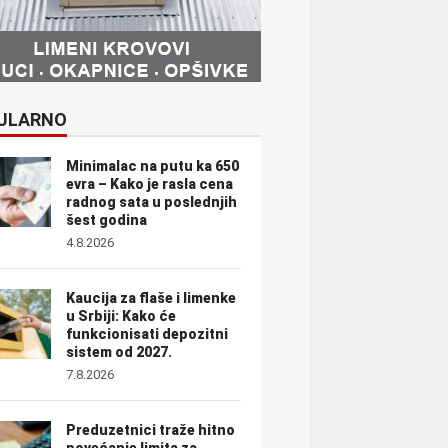
ULARNO
Minimalac na putu ka 650
evra – Kako je rasla cena
radnog sata u poslednjih
šest godina
4.8.2026
Kaucija za flaše i limenke
u Srbiji: Kako će
funkcionisati depozitni
sistem od 2027.
7.8.2026
Preduzetnici traže hitno
povećanje limita za