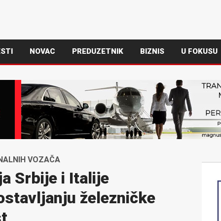
STI
NOVAC
PREDUZETNIK
BIZNIS
U FOKUSU
ONALNIH VOZAČA
 Srbije i Italije
ostavljanju železničke
t