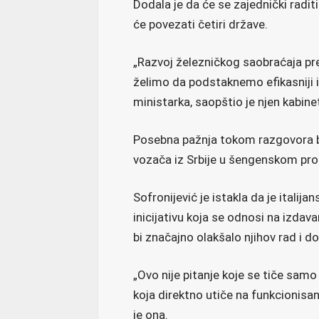
Dodala je da će se zajednički raditi 
će povezati četiri države.
„Razvoj železničkog saobraćaja pred
želimo da podstaknemo efikasniji i e
ministarka, saopštio je njen kabine
Posebna pažnja tokom razgovora bi
vozača iz Srbije u šengenskom pro
Sofronijević je istakla da je itali
inicijativu koja se odnosi na izdav
bi značajno olakšalo njihov rad i d
„Ovo nije pitanje koje se tiče samo 
koja direktno utiče na funkcionisanj
je ona.