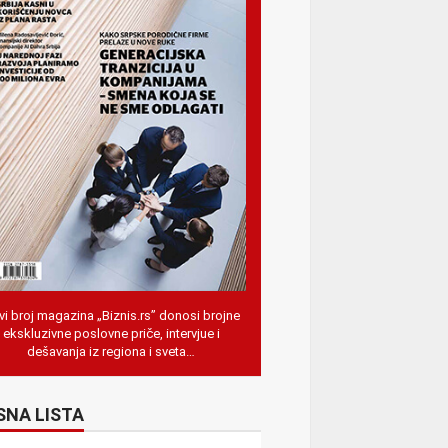
i broj magazina „Biznis.rs” donosi brojne
ekskluzivne poslovne priče, intervjue i
dešavanja iz regiona i sveta…
SNA LISTA