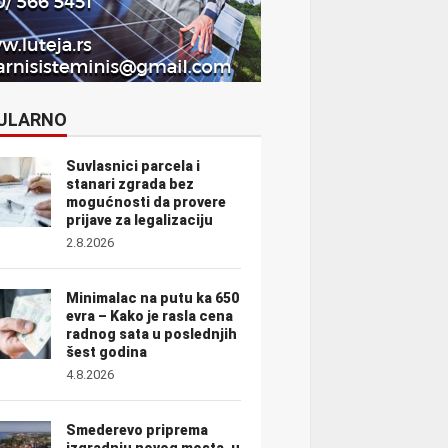
ULARNO
Suvlasnici parcela i
stanari zgrada bez
mogućnosti da provere
prijave za legalizaciju
2.8.2026
Minimalac na putu ka 650
evra – Kako je rasla cena
radnog sata u poslednjih
šest godina
4.8.2026
Smederevo priprema
izgradnju novog mosta, u