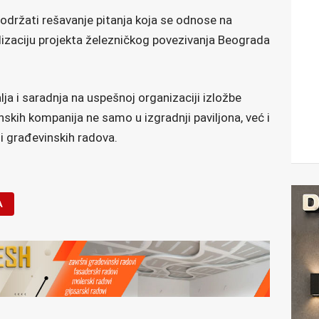
 podržati rešavanje pitanja koja se odnose na
alizaciju projekta železničkog povezivanja Beograda
ja i saradnja na uspešnoj organizaciji izložbe
skih kompanija ne samo u izgradnji paviljona, već i
h i građevinskih radova.
A