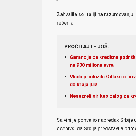
Zahvalila se Italiji na razumevanju
rešenja.
PROČITAJTE JOŠ:
Garancije za kreditnu podrš
na 900 miliona evra
Vlada produžila Odluku o priv
do kraja jula
Nesazreli sir kao zalog za kr
Salvini je pohvalio napredak Srbije
ocenivši da Srbija predstavlja pri