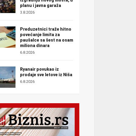
planu i javna garaža
3.8.2026
Preduzetnici traže hitno
povećanje limita za
paušalce sa šest na osam
miliona dinara
6.8.2026
Ryanair povukao iz
prodaje sve letove iz Niša
6.8.2026