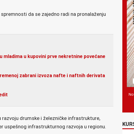
 i spremnosti da se zajedno radi na pronalaženju
ku mladima u kupovini prve nekretnine povećane
remenoj zabrani izvoza nafte i naftnih derivata
edit
Nov
 u razvoju drumske i železničke infrastrukture,
KUR
mer uspešnog infrastrukturnog razvoja u regionu.