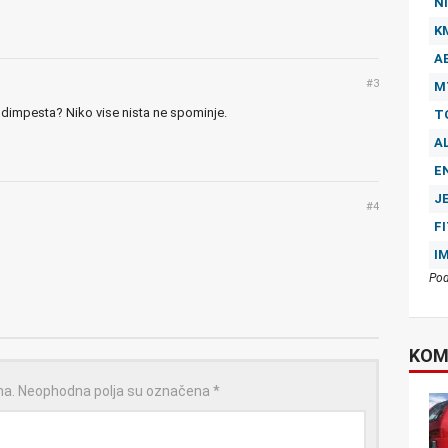
NI
K
A
#3
M
impesta? Niko vise nista ne spominje.
T
A
E
J
#4
F
I
Pod
KOM
na.
Neophodna polja su označena
*