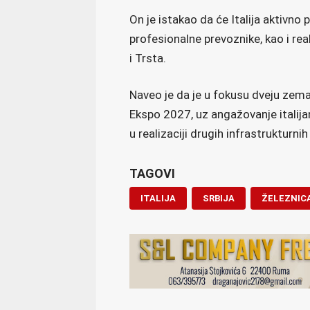
On je istakao da će Italija aktivno
profesionalne prevoznike, kao i re
i Trsta.
Naveo je da je u fokusu dveju zemal
Ekspo 2027, uz angažovanje italijan
u realizaciji drugih infrastrukturni
TAGOVI
ITALIJA
SRBIJA
ŽELEZNIC