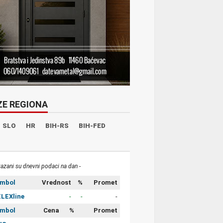
ZE REGIONA
SLO
HR
BIH-RS
BIH-FED
kazani su dnevni podaci na dan -
imbol
Vrednost
%
Promet
LEXline
-
-
-
imbol
Cena
%
Promet