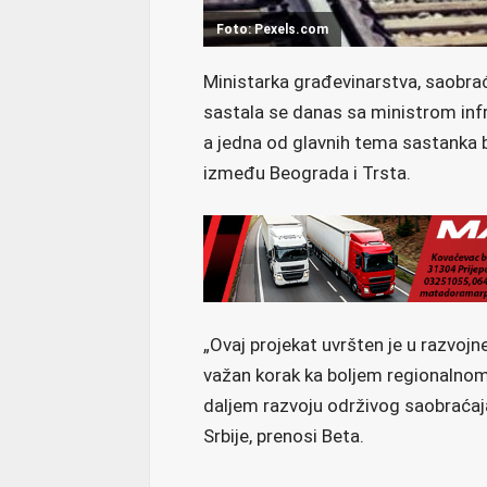
Foto: Pexels.com
Ministarka građevinarstva, saobraća
sastala se danas sa ministrom infr
a jedna od glavnih tema sastanka b
između Beograda i Trsta.
„Ovaj projekat uvršten je u razvojn
važan korak ka boljem regionalnom 
daljem razvoju održivog saobraćaja“
Srbije, prenosi Beta.