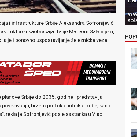
ja i infrastrukture Srbije Aleksandra Sofronijević
astrukture i saobraćaja Italije Mateom Salvinijem,
POP
ila je i ponovno uspostavljanje železničke veze
e planove Srbije do 2035. godine i predstavlja
povezivanju, bržem protoku putnika i robe, kao i
, rekla je Sofronijević posle sastanka u Vladi