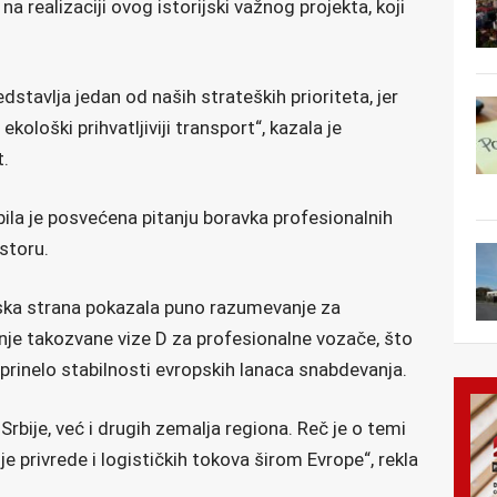
na realizaciji ovog istorijski važnog projekta, koji
stavlja jedan od naših strateških prioriteta, jer
kološki prihvatljiviji transport“, kazala je
t.
la je posvećena pitanju boravka profesionalnih
storu.
janska strana pokazala puno razumevanje za
anje takozvane vize D za profesionalne vozače, što
oprinelo stabilnosti evropskih lanaca snabdevanja.
Srbije, već i drugih zemalja regiona. Reč je o temi
e privrede i logističkih tokova širom Evrope“, rekla