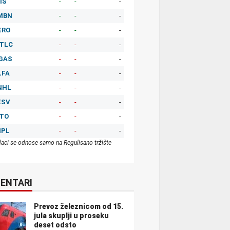
IS
-
-
-
MBN
-
-
-
ERO
-
-
-
TLC
-
-
-
GAS
-
-
-
LFA
-
-
-
NHL
-
-
-
ESV
-
-
-
ITO
-
-
-
MPL
-
-
-
aci se odnose samo na Regulisano tržište
ENTARI
Prevoz železnicom od 15.
jula skuplji u proseku
deset odsto