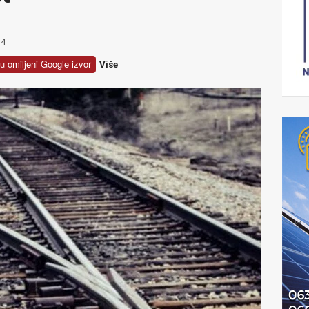
4
u omiljeni Google izvor
Više