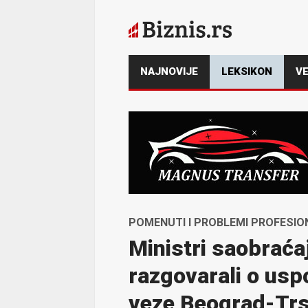
NAJNOVIJE
LEKSIKON
VE
POMENUTI I PROBLEMI PROFESI
Ministri saobraćaja
razgovarali o usp
veze Beograd-Trs