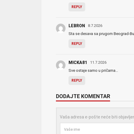
REPLY
LEBRON
8.7.2026
Sta se desava sa prugom Beograd-Bud
REPLY
MICKA81
11.7.2026
Sve ostaje samo u pričama…
REPLY
DODAJTE KOMENTAR
Vaša adresa e-pošte neće biti objavlje