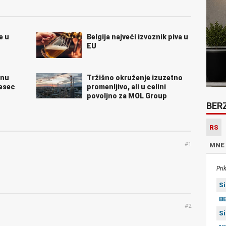
e u
Belgija najveći izvoznik piva u
EU
unu
Tržišno okruženje izuzetno
mesec
promenljivo, ali u celini
povoljno za MOL Group
BER
RS
#1
MNE
Pri
S
BE
#2
S