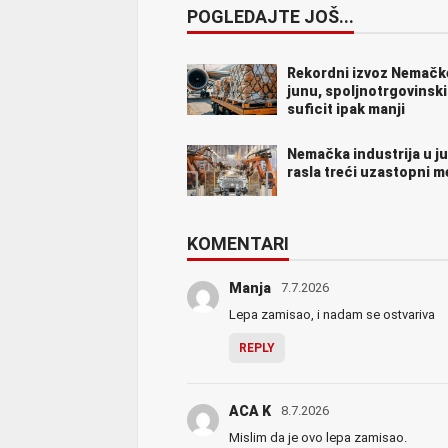
POGLEDAJTE JOŠ...
Rekordni izvoz Nemačk
junu, spoljnotrgovinski
suficit ipak manji
Nemačka industrija u j
rasla treći uzastopni 
KOMENTARI
Manja
7.7.2026
Lepa zamisao, i nadam se ostvariva
REPLY
ACA K
8.7.2026
Mislim da je ovo lepa zamisao.