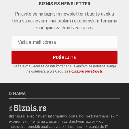
BIZNIS.RS NEWSLETTER
Prijavite se na biznis.rs newsletter i budite uvek u
toku sa najnovijim finansijskim i ekonomskim temama
značajnim za društveni razvoj.
Vaša e-mail adresa će biti korišćena isključivo za potrebe slanja
newslettera, a u skladu sa
Politikom privatnosti
.
O NAMA
Biznis.rs
je jedinstveni informativni portal koji se bavi finansijskim i
ekonomskim temama značajnim za društveni razvoj – od
makroekonomskih analiza svetskih i domaćih kretanja do IT