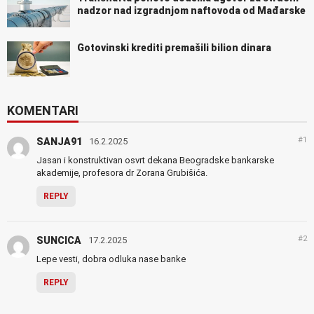
nadzor nad izgradnjom naftovoda od Mađarske
Gotovinski krediti premašili bilion dinara
KOMENTARI
#1
SANJA91
16.2.2025
Jasan i konstruktivan osvrt dekana Beogradske bankarske
akademije, profesora dr Zorana Grubišića.
REPLY
#2
SUNCICA
17.2.2025
Lepe vesti, dobra odluka nase banke
REPLY