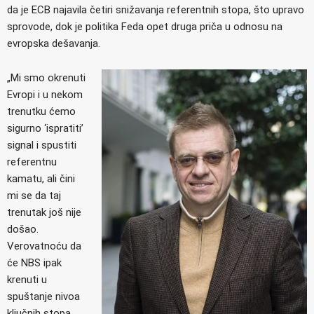
da je ECB najavila četiri snižavanja referentnih stopa, što upravo
sprovode, dok je politika Feda opet druga priča u odnosu na
evropska dešavanja.
„Mi smo okrenuti
Evropi i u nekom
trenutku ćemo
sigurno ‘ispratiti’
signal i spustiti
referentnu
kamatu, ali čini
mi se da taj
trenutak još nije
došao.
Verovatnoću da
će NBS ipak
krenuti u
spuštanje nivoa
ključnih stopa