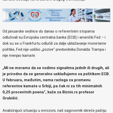
Od januarske sednice do danas o referentnim stopama
odlučivali su Evropska centralna banka (ECB) i američki Fed – i
dok su se u Frankfurtu odlučili za dalje ublažavanje monetarne
politike, Fed nije uslišio „pozive“ predsednika Donalda Trampa i
nije menjao kamate.
„Mi ne moramo da se vodimo signalima jednih ili drugih, ali
je prirodno da se generalno usklađujemo sa politikom ECB.
U februaru, međutim, nema razloga za promenu
referentne kamate u Srbiji, pa čak ni za tih minimalnih
0,25 procentnih poena“, kaže za Biznis.rs profesor
Grubišić.
Analizirajući situaciju u evrozoni, naš sagovornik skreće pažnju