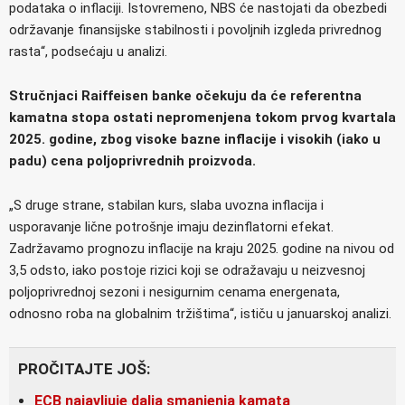
podataka o inflaciji. Istovremeno, NBS će nastojati da obezbedi
održavanje finansijske stabilnosti i povoljnih izgleda privrednog
rasta“, podsećaju u analizi.
Stručnjaci Raiffeisen banke očekuju da će referentna
kamatna stopa ostati nepromenjena tokom prvog kvartala
2025. godine, zbog visoke bazne inflacije i visokih (iako u
padu) cena poljoprivrednih proizvoda.
„S druge strane, stabilan kurs, slaba uvozna inflacija i
usporavanje lične potrošnje imaju dezinflatorni efekat.
Zadržavamo prognozu inflacije na kraju 2025. godine na nivou od
3,5 odsto, iako postoje rizici koji se odražavaju u neizvesnoj
poljoprivrednoj sezoni i nesigurnim cenama energenata,
odnosno roba na globalnim tržištima“, ističu u januarskoj analizi.
PROČITAJTE JOŠ:
ECB najavljuje dalja smanjenja kamata