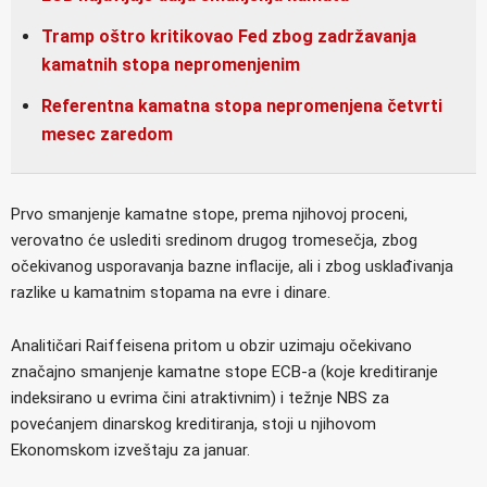
Tramp oštro kritikovao Fed zbog zadržavanja
kamatnih stopa nepromenjenim
Referentna kamatna stopa nepromenjena četvrti
mesec zaredom
Prvo smanjenje kamatne stope, prema njihovoj proceni,
verovatno će uslediti sredinom drugog tromesečja, zbog
očekivanog usporavanja bazne inflacije, ali i zbog usklađivanja
razlike u kamatnim stopama na evre i dinare.
Analitičari Raiffeisena pritom u obzir uzimaju očekivano
značajno smanjenje kamatne stope ECB-a (koje kreditiranje
indeksirano u evrima čini atraktivnim) i težnje NBS za
povećanjem dinarskog kreditiranja, stoji u njihovom
Ekonomskom izveštaju za januar.