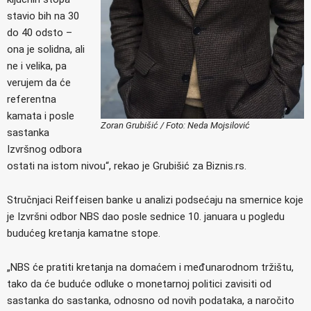
stavio bih na 30
do 40 odsto –
ona je solidna, ali
ne i velika, pa
verujem da će
referentna
kamata i posle
Zoran Grubišić / Foto: Neda Mojsilović
sastanka
Izvršnog odbora
ostati na istom nivou“, rekao je Grubišić za Biznis.rs.
Stručnjaci Reiffeisen banke u analizi podsećaju na smernice koje
je Izvršni odbor NBS dao posle sednice 10. januara u pogledu
budućeg kretanja kamatne stope.
„NBS će pratiti kretanja na domaćem i međunarodnom tržištu,
tako da će buduće odluke o monetarnoj politici zavisiti od
sastanka do sastanka, odnosno od novih podataka, a naročito