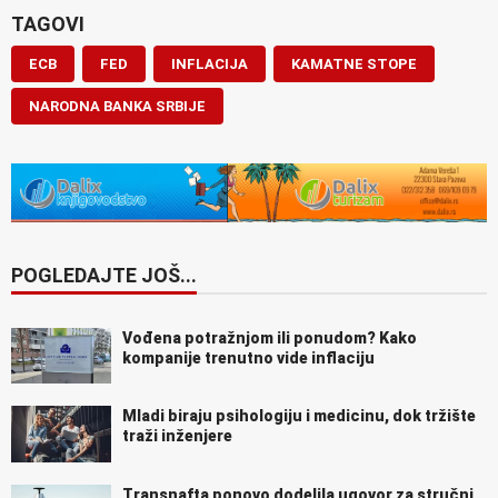
TAGOVI
ECB
FED
INFLACIJA
KAMATNE STOPE
NARODNA BANKA SRBIJE
POGLEDAJTE JOŠ...
Vođena potražnjom ili ponudom? Kako
kompanije trenutno vide inflaciju
Mladi biraju psihologiju i medicinu, dok tržište
traži inženjere
Transnafta ponovo dodelila ugovor za stručni