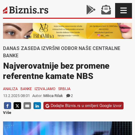
DANAS ZASEDA IZVRŠNI ODBOR NAŠE CENTRALNE
BANKE
Najverovatnije bez promene
referentne kamate NBS
ANALIZA
BANKE
IZDVAJAMO
SRBIJA
13.2.2025 08:01
Autor:
Milica Rilak
2
Dodajte Biznis.rs u omiljeni Google izvor
Više