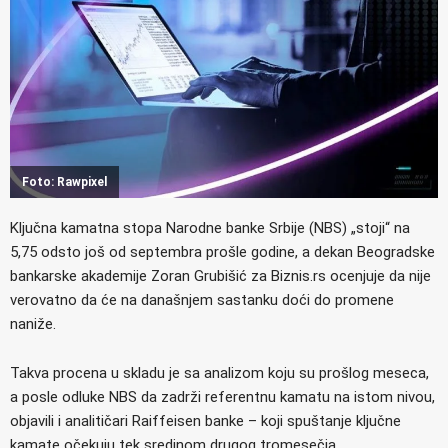
Foto: Rawpixel
Ključna kamatna stopa Narodne banke Srbije (NBS) „stoji“ na
5,75 odsto još od septembra prošle godine, a dekan Beogradske
bankarske akademije Zoran Grubišić za Biznis.rs ocenjuje da nije
verovatno da će na današnjem sastanku doći do promene
naniže.
Takva procena u skladu je sa analizom koju su prošlog meseca,
a posle odluke NBS da zadrži referentnu kamatu na istom nivou,
objavili i analitičari Raiffeisen banke – koji spuštanje ključne
kamate očekuju tek sredinom drugog tromesečja.