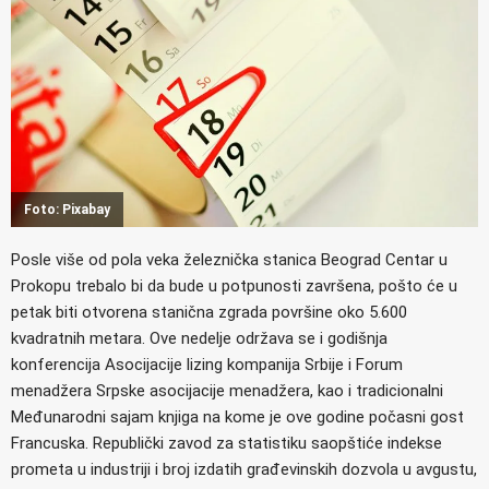
Foto: Pixabay
Posle više od pola veka železnička stanica Beograd Centar u
Prokopu trebalo bi da bude u potpunosti završena, pošto će u
petak biti otvorena stanična zgrada površine oko 5.600
kvadratnih metara. Ove nedelje održava se i godišnja
konferencija Asocijacije lizing kompanija Srbije i Forum
menadžera Srpske asocijacije menadžera, kao i tradicionalni
Međunarodni sajam knjiga na kome je ove godine počasni gost
Francuska. Republički zavod za statistiku saopštiće indekse
prometa u industriji i broj izdatih građevinskih dozvola u avgustu,