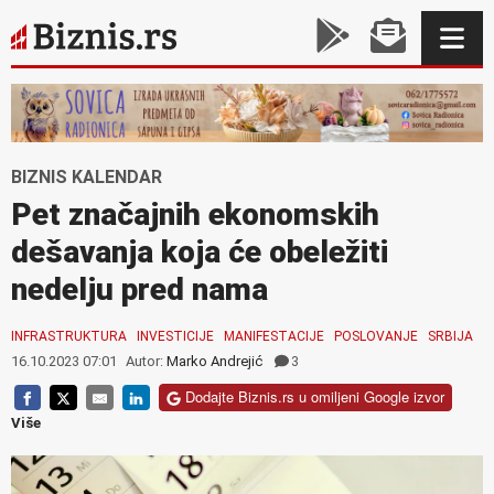
BIZNIS KALENDAR
Pet značajnih ekonomskih
dešavanja koja će obeležiti
nedelju pred nama
INFRASTRUKTURA
INVESTICIJE
MANIFESTACIJE
POSLOVANJE
SRBIJA
16.10.2023 07:01
Autor:
Marko Andrejić
3
Dodajte Biznis.rs u omiljeni Google izvor
Više