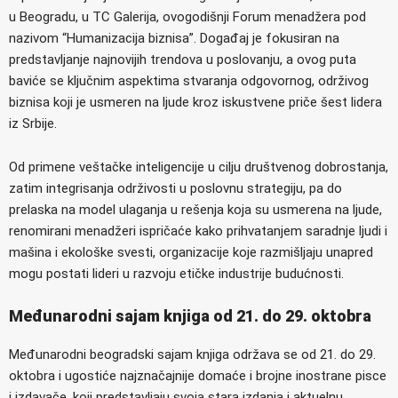
u Beogradu, u TC Galerija, ovogodišnji Forum menadžera pod
nazivom “Humanizacija biznisa”. Događaj je fokusiran na
predstavljanje najnovijih trendova u poslovanju, a ovog puta
baviće se ključnim aspektima stvaranja odgovornog, održivog
biznisa koji je usmeren na ljude kroz iskustvene priče šest lidera
iz Srbije.
Od primene veštačke inteligencije u cilju društvenog dobrostanja,
zatim integrisanja održivosti u poslovnu strategiju, pa do
prelaska na model ulaganja u rešenja koja su usmerena na ljude,
renomirani menadžeri ispričaće kako prihvatanjem saradnje ljudi i
mašina i ekološke svesti, organizacije koje razmišljaju unapred
mogu postati lideri u razvoju etičke industrije budućnosti.
Međunarodni sajam knjiga od 21. do 29. oktobra
Međunarodni beogradski sajam knjiga održava se od 21. do 29.
oktobra i ugostiće najznačajnije domaće i brojne inostrane pisce
i izdаvаče, koji predstаvljaju svoja stara izdanja i aktuelnu