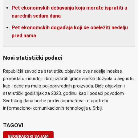
Pet ekonomskih dešavanja koja morate ispratiti u
narednih sedam dana
Pet ekonomskih događaja koji će obeležiti nedelju
pred nama
Novi statistički podaci
Republički zavod za statistiku objaviće ove nedelje indekse
prometa u industriji i broj izdatih građevinskih dozvola u avgustu,
kao i cene na malo poljoprivrednih proizvoda. Biće objavljen i
statistički godišnjak za 2023. godinu, kao i podaci povodom
Svetskog dana borbe protiv siromaštva i o upotrebi
informaciono-komunikacionih tehnologija u Srbiji.
TAGOVI
BEOGRADSKI SAJAM