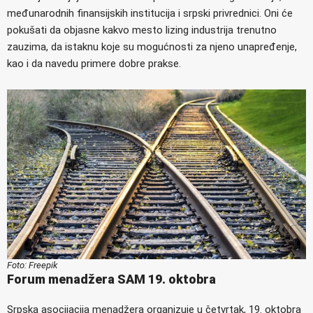
međunarodnih finansijskih institucija i srpski privrednici. Oni će
pokušati da objasne kakvo mesto lizing industrija trenutno
zauzima, da istaknu koje su mogućnosti za njeno unapređenje,
kao i da navedu primere dobre prakse.
Foto: Freepik
Forum menadžera SAM 19. oktobra
Srpska asocijacija menadžera organizuje u četvrtak, 19. oktobra