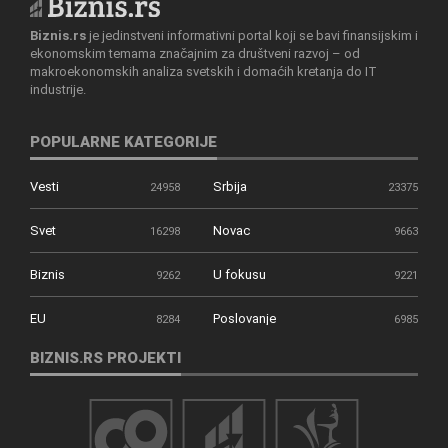
Biznis.rs
je jedinstveni informativni portal koji se bavi finansijskim i
ekonomskim temama značajnim za društveni razvoj – od
makroekonomskih analiza svetskih i domaćih kretanja do IT
industrije.
POPULARNE KATEGORIJE
Vesti
Srbija
24958
23375
Svet
Novac
16298
9663
Biznis
U fokusu
9262
9221
EU
Poslovanje
8284
6985
BIZNIS.RS PROJEKTI