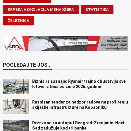
SRPSKA ASOCIJACIJA MENADŽERA
STATISTIKA
ŽELEZNICA
POGLEDAJTE JOŠ...
Biznis.rs saznaje: Ryanair trajno obustavlja sve
letove iz Niša od zime 2026. godine
Raspisan tender za nadzor radova na proširenju
skijaške infrastrukture na Kopaoniku
Država se za autoput Beograd-Zrenjanin-Novi
Sad zadužuje kod tri banke