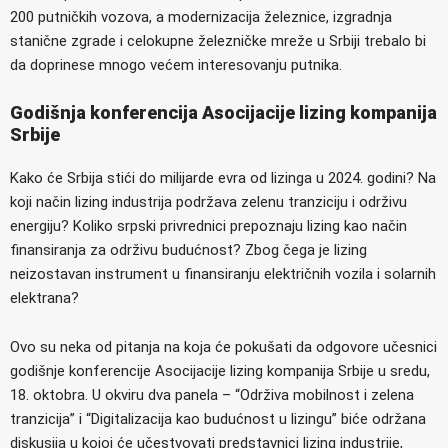
200 putničkih vozova, a modernizacija železnice, izgradnja
stanične zgrade i celokupne železničke mreže u Srbiji trebalo bi
da doprinese mnogo većem interesovanju putnika.
Godišnja konferencija Asocijacije lizing kompanija
Srbije
Kako će Srbija stići do milijarde evra od lizinga u 2024. godini? Na
koji način lizing industrija podržava zelenu tranziciju i održivu
energiju? Koliko srpski privrednici prepoznaju lizing kao način
finansiranja za održivu budućnost? Zbog čega je lizing
neizostavan instrument u finansiranju električnih vozila i solarnih
elektrana?
Ovo su neka od pitanja na koja će pokušati da odgovore učesnici
godišnje konferencije Asocijacije lizing kompanija Srbije u sredu,
18. oktobra. U okviru dva panela – “Održiva mobilnost i zelena
tranzicija” i “Digitalizacija kao budućnost u lizingu” biće održana
diskusija u kojoj će učestvovati predstavnici lizing industrije,