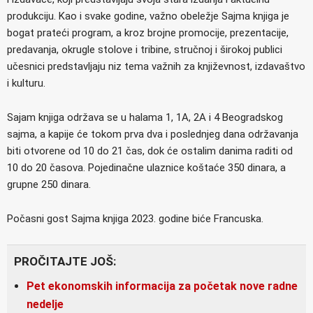
produkciju. Kao i svake godine, važno obeležje Sajma knjiga je
bogat prateći program, a kroz brojne promocije, prezentacije,
predavanja, okrugle stolove i tribine, stručnoj i širokoj publici
učesnici predstavljaju niz tema važnih za književnost, izdavaštvo
i kulturu.
Sajam knjiga održava se u halama 1, 1A, 2A i 4 Beogradskog
sajma, a kapije će tokom prva dva i poslednjeg dana održavanja
biti otvorene od 10 do 21 čas, dok će ostalim danima raditi od
10 do 20 časova. Pojedinačne ulaznice koštaće 350 dinara, a
grupne 250 dinara.
Počasni gost Sajma knjiga 2023. godine biće Francuska.
PROČITAJTE JOŠ:
Pet ekonomskih informacija za početak nove radne
nedelje