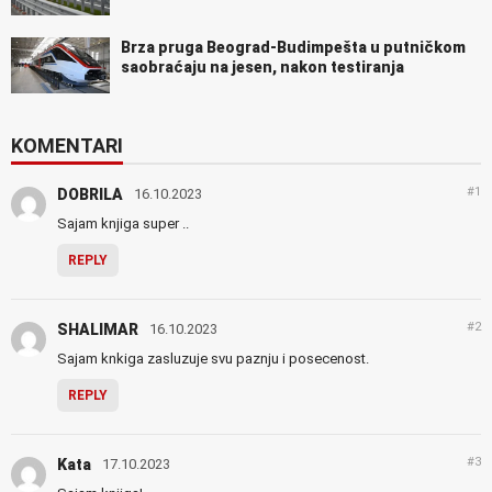
Brza pruga Beograd-Budimpešta u putničkom
saobraćaju na jesen, nakon testiranja
KOMENTARI
#1
DOBRILA
16.10.2023
Sajam knjiga super ..
REPLY
#2
SHALIMAR
16.10.2023
Sajam knkiga zasluzuje svu paznju i posecenost.
REPLY
#3
Kata
17.10.2023