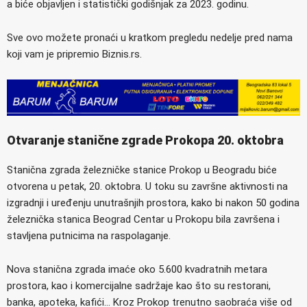
a biće objavljen i statistički godišnjak za 2023. godinu.
Sve ovo možete pronaći u kratkom pregledu nedelje pred nama
koji vam je pripremio Biznis.rs.
Otvaranje stanične zgrade Prokopa 20. oktobra
Stanična zgrada železničke stanice Prokop u Beogradu biće
otvorena u petak, 20. oktobra. U toku su završne aktivnosti na
izgradnji i uređenju unutrašnjih prostora, kako bi nakon 50 godina
železnička stanica Beograd Centar u Prokopu bila završena i
stavljena putnicima na raspolaganje.
Nova stanična zgrada imaće oko 5.600 kvadratnih metara
prostora, kao i komercijalne sadržaje kao što su restorani,
banka, apoteka, kafići… Kroz Prokop trenutno saobraća više od