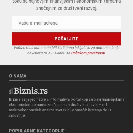
toku sa najnovijim finansijskim i ekonomskim temama
značajnim za društveni razvoj.
Vaša e-mail adresa će biti korišćena isključivo za potrebe slanja
newslettera, a u skladu sa
Politikom privatnosti
.
O NAMA
Biznis.rs
je jedinstveni informativni portal koji se bavi finansijskim i
ekonomskim temama značajnim za društveni razvoj – od
makroekonomskih analiza svetskih i domaćih kretanja do IT
industrije.
POPULARNE KATEGORIJE