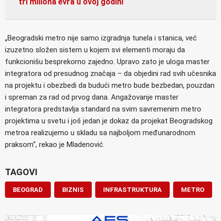
tri miliona evra u ovoj godini
„Beogradski metro nije samo izgradnja tunela i stanica, već
izuzetno složen sistem u kojem svi elementi moraju da
funkcionišu besprekorno zajedno. Upravo zato je uloga master
integratora od presudnog značaja – da objedini rad svih učesnika
na projektu i obezbedi da budući metro bude bezbedan, pouzdan
i spreman za rad od prvog dana. Angažovanje master
integratora predstavlja standard na svim savremenim metro
projektima u svetu i još jedan je dokaz da projekat Beogradskog
metroa realizujemo u skladu sa najboljom međunarodnom
praksom“, rekao je Mladenović.
TAGOVI
BEOGRAD
BIZNIS
INFRASTRUKTURA
METRO