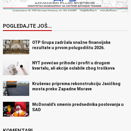
POGLEDAJTE JOŠ...
OTP Grupa zadržala snažne finansijske
rezultate u prvom polugodištu 2026.
NYT povećao prihode i profit u drugom
kvartalu, ali akcije oslabile zbog troškova
Kruševac priprema rekonstrukciju Jasičkog
mosta preko Zapadne Morave
McDonald’s smenio predsednika poslovanja u
SAD
KOMENTARI