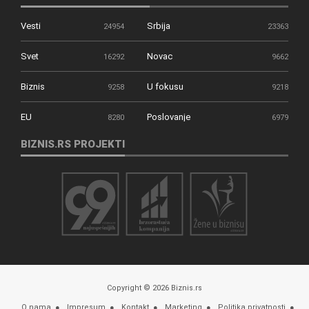
Vesti
Srbija
24954
23363
Svet
Novac
16292
9662
Biznis
U fokusu
9258
9218
EU
Poslovanje
8280
6979
BIZNIS.RS PROJEKTI
Copyright © 2026 Biznis.rs
O nama
Impresum
Kontakt
Marketing
Politika privatnosti