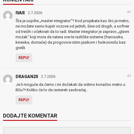
#1
IVAR
2.7.2026
Šta je uopšte „master integrator“? Kod projekata kao što je metro,
ne možete samo kupiti vozove od jednih, šine od drugih, a softver
od trećih i očekivati da to radi. Master integrator je zapravo „glavni
mozak“ koji mora da natera sve te različite sisteme (francuske,
kineske, domaće) da progovore istim jezikom i funkcionišu bez
grešk
REPLY
#2
DRAGAN20
2.7.2026
Je li moguće da ćemo i mi dočekati da vidimo konačno metro u
BGu?! Koliko će to da rastereti saobraćaj…
REPLY
DODAJTE KOMENTAR