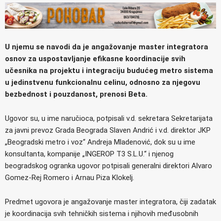
U njemu se navodi da je angažovanje master integratora
osnov za uspostavljanje efikasne koordinacije svih
učesnika na projektu i integraciju budućeg metro sistema
u jedinstvenu funkcionalnu celinu, odnosno za njegovu
bezbednost i pouzdanost, prenosi Beta.
Ugovor su, u ime naručioca, potpisali v.d. sekretara Sekretarijata
za javni prevoz Grada Beograda Slaven Andrić i v.d. direktor JKP
„Beogradski metro i voz“ Andreja Mladenović, dok su u ime
konsultanta, kompanije „INGEROP T3 S.L.U.“ i njenog
beogradskog ogranka ugovor potpisali generalni direktori Alvaro
Gomez-Rej Romero i Arnau Piza Klokelj.
Predmet ugovora je angažovanje master integratora, čiji zadatak
je koordinacija svih tehničkih sistema i njihovih međusobnih