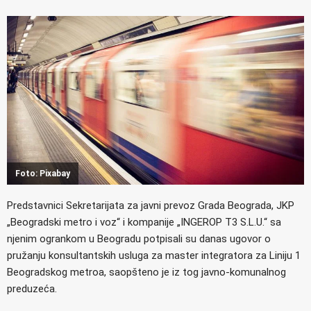
Foto: Pixabay
Predstavnici Sekretarijata za javni prevoz Grada Beograda, JKP
„Beogradski metro i voz“ i kompanije „INGEROP T3 S.L.U.“ sa
njenim ogrankom u Beogradu potpisali su danas ugovor o
pružanju konsultantskih usluga za master integratora za Liniju 1
Beogradskog metroa, saopšteno je iz tog javno-komunalnog
preduzeća.