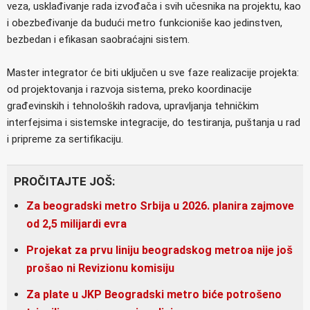
veza, usklađivanje rada izvođača i svih učesnika na projektu, kao
i obezbeđivanje da budući metro funkcioniše kao jedinstven,
bezbedan i efikasan saobraćajni sistem.
Master integrator će biti uključen u sve faze realizacije projekta:
od projektovanja i razvoja sistema, preko koordinacije
građevinskih i tehnoloških radova, upravljanja tehničkim
interfejsima i sistemske integracije, do testiranja, puštanja u rad
i pripreme za sertifikaciju.
PROČITAJTE JOŠ:
Za beogradski metro Srbija u 2026. planira zajmove
od 2,5 milijardi evra
Projekat za prvu liniju beogradskog metroa nije još
prošao ni Revizionu komisiju
Za plate u JKP Beogradski metro biće potrošeno