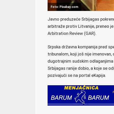
Foto: Pixabay.com
Javno preduzeće Srbijagas pokren
arbitraže protiv Litvanije, preneo 
Arbitration Review (GAR).
Srpska državna kompanija pred sp
tribunalom, koji još nije imenovan,
dugotrajnim sudskim odlaganjima o
Srbijagas ranije dobio, a koje se 
pozivajući se na portal eKapija.