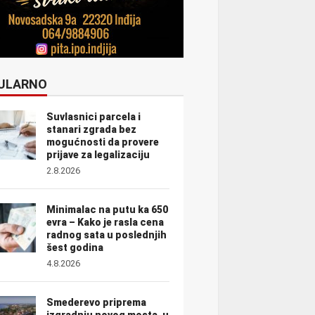
ULARNO
Suvlasnici parcela i
stanari zgrada bez
mogućnosti da provere
prijave za legalizaciju
2.8.2026
Minimalac na putu ka 650
evra – Kako je rasla cena
radnog sata u poslednjih
šest godina
4.8.2026
Smederevo priprema
izgradnju novog mosta, u