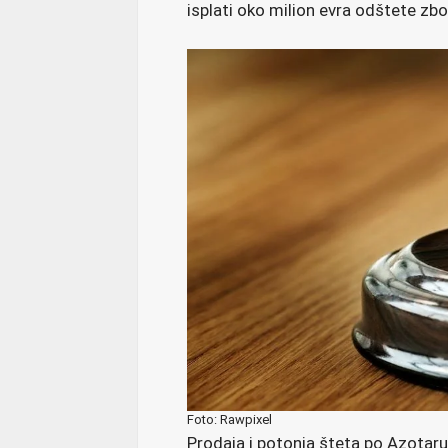
isplati oko milion evra odštete zbo
Foto: Rawpixel
Prodaja i potonja šteta po Azotaru i