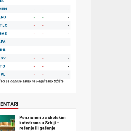
IS
-
-
-
MBN
-
-
-
ERO
-
-
-
TLC
-
-
-
GAS
-
-
-
LFA
-
-
-
NHL
-
-
-
ESV
-
-
-
ITO
-
-
-
MPL
-
-
-
aci se odnose samo na Regulisano tržište
ENTARI
Penzioneri za školskim
katedrama u Srbiji –
rešenje ili gašenje