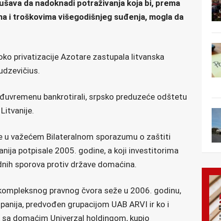
ušava da nadoknadi potraživanja koja bi, prema
 i troškovima višegodišnjeg suđenja, mogla da
oko privatizacije Azotare zastupala litvanska
udzevičius.
eđuvremenu bankrotirali, srpsko preduzeće odštetu
Litvanije.
se u važećem Bilateralnom sporazumu o zaštiti
itvanija potpisale 2005. godine, a koji investitorima
ih sporova protiv države domaćina.
g kompleksnog pravnog čvora seže u 2006. godinu,
panija, predvođen grupacijom UAB ARVI ir ko i
u sa domaćim Univerzal holdingom, kupio