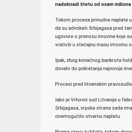
nadoknadi štetu od osam miliona 
Tokom procesa prinudne naplate u L
da su advokati Srbijagasa pred t
ugovore o prenosu imovine koje su v
vrativši u stečajnu masu imovinu o
Ipak, zbog konačnog bankrota holdin
dovelo do pokretanja najnovije inv
Procesi pred litvanskim pravosuđem
Iako je Vrhovni sud Litvanije u fe
Srbijagasa, srpska strana sada im
onemogućilo stvarnu naplatu.
Prema stavu tužitelja, tokom decen