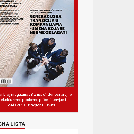
i broj magazina „Biznis.rs” donosi brojne
ekskluzivne poslovne priče, intervjue i
dešavanja iz regiona i sveta…
SNA LISTA