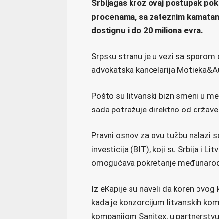
Srbijagas kroz ovaj postupak pok
procenama, sa zateznim kamatama
dostignu i do 20 miliona evra.
Srpsku stranu je u vezi sa sporom 
advokatska kancelarija Motieka&A
Pošto su litvanski biznismeni u m
sada potražuje direktno od države 
Pravni osnov za ovu tužbu nalazi 
investicija (BIT), koji su Srbija i L
omogućava pokretanje međunarodn
Iz eKapije su naveli da koren ovo
kada je konzorcijum litvanskih kom
kompanijom Sanitex, u partnerstv