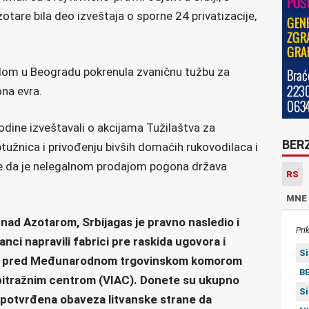
zotare bila deo izveštaja o sporne 24 privatizacije,
udom u Beogradu pokrenula zvaničnu tužbu za
na evra.
dine izveštavali o akcijama Tužilaštva za
BER
ptužnica i privođenju bivših domaćih rukovodilaca i
e da je nelegalnom prodajom pogona država
RS
MNE
nad Azotarom, Srbijagas je pravno nasledio i
Pri
anci napravili fabrici pre raskida ugovora i
S
 pred Međunarodnom trgovinskom komorom
BE
itražnim centrom (VIAC).
Donete su ukupno
S
e potvrđena obaveza litvanske strane da