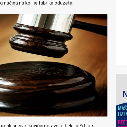
g načina na koji je fabrika oduzeta.
mali su svoj krivično-pravni odjek i u Srbiji, s