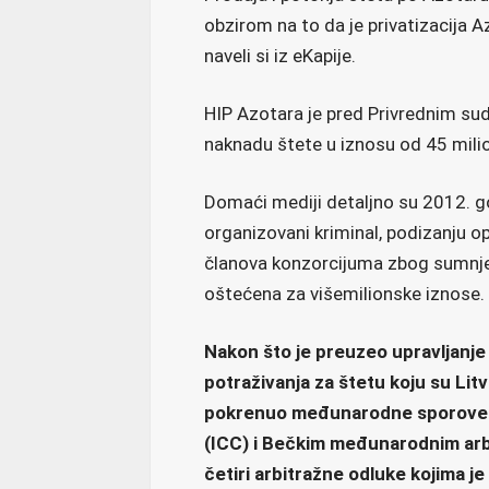
obzirom na to da je privatizacija A
naveli si iz eKapije.
HIP Azotara je pred Privrednim s
naknadu štete u iznosu od 45 milio
Domaći mediji detaljno su 2012. go
organizovani kriminal, podizanju o
članova konzorcijuma zbog sumnj
oštećena za višemilionske iznose.
Nakon što je preuzeo upravljanje 
potraživanja za štetu koju su Litv
pokrenuo međunarodne sporove
(ICC) i Bečkim međunarodnim arb
četiri arbitražne odluke kojima j