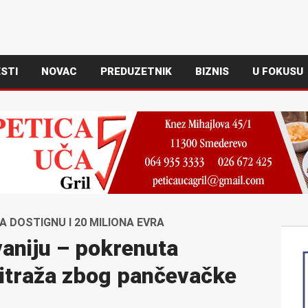
STI
NOVAC
PREDUZETNIK
BIZNIS
U FOKUSU
 DOSTIGNU I 20 MILIONA EVRA
vaniju – pokrenuta
itraža zbog pančevačke