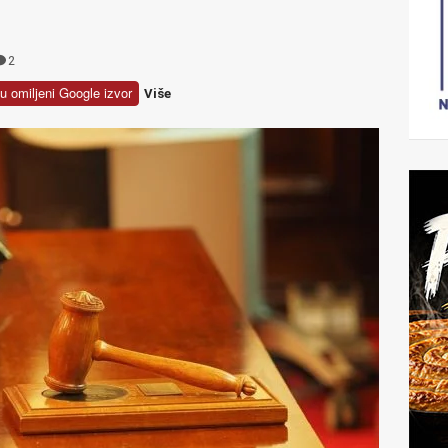
2
u omiljeni Google izvor
Više