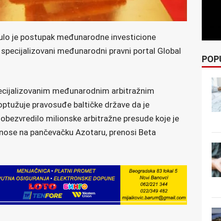
ulo je postupak međunarodne investicione
je specijalizovani međunarodni pravni portal Global
POP
ecijalizovanim međunarodnim arbitražnim
 optužuje pravosuđe baltičke države da je
bezvredilo milionske arbitražne presude koje je
odnose na pančevačku Azotaru, prenosi Beta