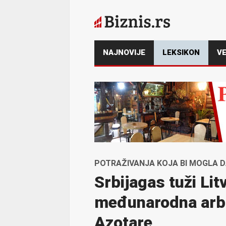
NAJNOVIJE
LEKSIKON
VE
POTRAŽIVANJA KOJA BI MOGLA DA
Srbijagas tuži Lit
međunarodna arb
Azotare