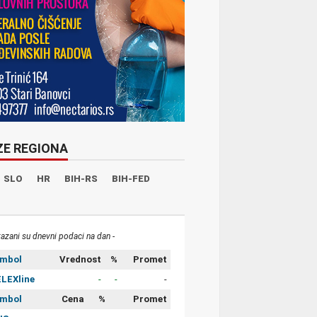
ZE REGIONA
SLO
HR
BIH-RS
BIH-FED
kazani su dnevni podaci na dan -
imbol
Vrednost
%
Promet
LEXline
-
-
-
imbol
Cena
%
Promet