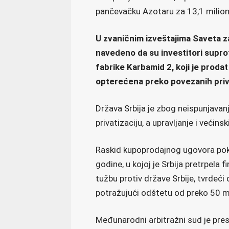
pančevačku Azotaru za 13,1 miliona 
U zvaničnim izveštajima Saveta za
navedeno da su investitori supro
fabrike Karbamid 2, koji je prodat 
opterećena preko povezanih priv
Država Srbija je zbog neispunjava
privatizaciju, a upravljanje i većins
Raskid kupoprodajnog ugovora pokr
godine, u kojoj je Srbija pretrpela f
tužbu protiv države Srbije, tvrdeći 
potražujući odštetu od preko 50 mi
Međunarodni arbitražni sud je pres