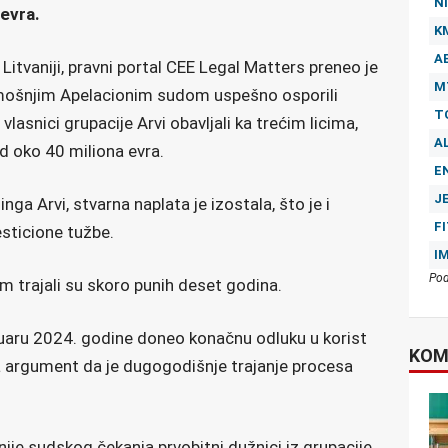
NI
evra.
K
A
itvaniji, pravni portal CEE Legal Matters preneo je
M
amošnjim Apelacionim sudom uspešno osporili
T
lasnici grupacije Arvi obavljali ka trećim licima,
A
d oko 40 miliona evra.
E
J
ga Arvi, stvarna naplata je izostala, što je i
F
esticione tužbe.
I
Pod
 trajali su skoro punih deset godina.
bruaru 2024. godine doneo konačnu odluku u korist
KOM
a argument da je dugogodišnje trajanje procesa
ije sudskog čekanja prvobitni dužnici iz grupacije