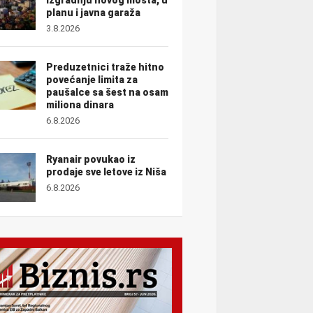
planu i javna garaža
3.8.2026
Preduzetnici traže hitno
povećanje limita za
paušalce sa šest na osam
miliona dinara
6.8.2026
Ryanair povukao iz
prodaje sve letove iz Niša
6.8.2026