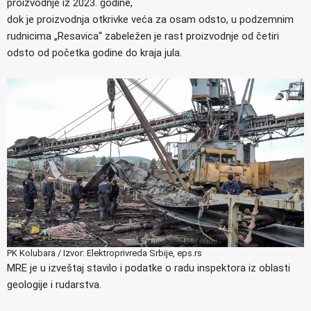
proizvodnje iz 2023. godine,
dok je proizvodnja otkrivke veća za osam odsto, u podzemnim
rudnicima „Resavica“ zabeležen je rast proizvodnje od četiri
odsto od početka godine do kraja jula.
PK Kolubara / Izvor: Elektroprivreda Srbije, eps.rs
MRE je u izveštaj stavilo i podatke o radu inspektora iz oblasti
geologije i rudarstva.