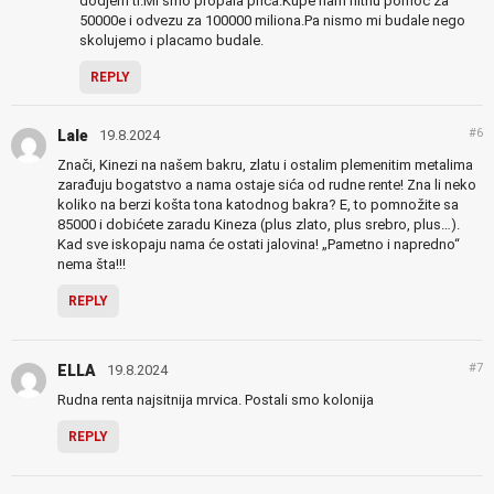
dodjem ti.Mi smo propala prica.Kupe nam hitnu pomoc za
50000e i odvezu za 100000 miliona.Pa nismo mi budale nego
skolujemo i placamo budale.
REPLY
#6
Lale
19.8.2024
Znači, Kinezi na našem bakru, zlatu i ostalim plemenitim metalima
zarađuju bogatstvo a nama ostaje sića od rudne rente! Zna li neko
koliko na berzi košta tona katodnog bakra? E, to pomnožite sa
85000 i dobićete zaradu Kineza (plus zlato, plus srebro, plus…).
Kad sve iskopaju nama će ostati jalovina! „Pametno i napredno“
nema šta!!!
REPLY
#7
ELLA
19.8.2024
Rudna renta najsitnija mrvica. Postali smo kolonija
REPLY