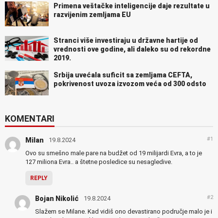
Primena veštačke inteligencije daje rezultate u
razvijenim zemljama EU
Stranci više investiraju u državne hartije od
vrednosti ove godine, ali daleko su od rekordne
2019.
Srbija uvećala suficit sa zemljama CEFTA,
pokrivenost uvoza izvozom veća od 300 odsto
KOMENTARI
#1
Milan
19.8.2024
Ovo su smešno male pare na budžet od 19 milijardi Evra, a to je
127 miliona Evra.. a štetne posledice su nesagledive.
REPLY
#2
Bojan Nikolić
19.8.2024
Slažem se Milane. Kad vidiš ono devastirano područje malo je i