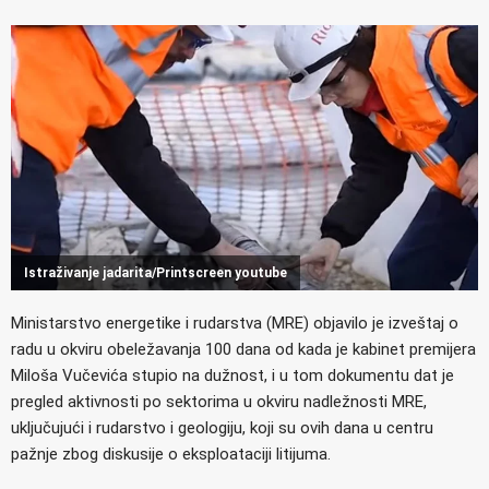
Istraživanje jadarita/Printscreen youtube
Ministarstvo energetike i rudarstva (MRE) objavilo je izveštaj o
radu u okviru obeležavanja 100 dana od kada je kabinet premijera
Miloša Vučevića stupio na dužnost, i u tom dokumentu dat je
pregled aktivnosti po sektorima u okviru nadležnosti MRE,
uključujući i rudarstvo i geologiju, koji su ovih dana u centru
pažnje zbog diskusije o eksploataciji litijuma.