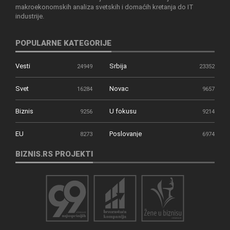
makroekonomskih analiza svetskih i domaćih kretanja do IT
industrije.
POPULARNE KATEGORIJE
Vesti
Srbija
24949
23352
Svet
Novac
16284
9657
Biznis
U fokusu
9256
9214
EU
Poslovanje
8273
6974
BIZNIS.RS PROJEKTI