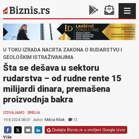
U TOKU IZRADA NACRTA ZAKONA O RUDARSTVU I
GEOLOŠKIM ISTRAŽIVANJIMA
Šta se dešava u sektoru
rudarstva – od rudne rente 15
milijardi dinara, premašena
proizvodnja bakra
IZDVAJAMO
SRBIJA
19.8.2024 08:01
Autor:
Milica Rilak
13
Dodajte Biznis.rs u omiljeni Google izvor
Više