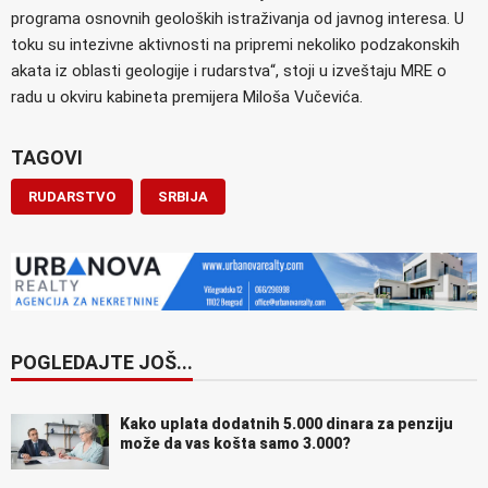
programa osnovnih geoloških istraživanja od javnog interesa. U
toku su intezivne aktivnosti na pripremi nekoliko podzakonskih
akata iz oblasti geologije i rudarstva“, stoji u izveštaju MRE o
radu u okviru kabineta premijera Miloša Vučevića.
TAGOVI
RUDARSTVO
SRBIJA
POGLEDAJTE JOŠ...
Kako uplata dodatnih 5.000 dinara za penziju
može da vas košta samo 3.000?