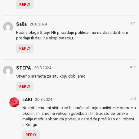
REPLY
#11
Saša
20.8.2024
Rudna blaga Srbije NE pripadaju političarima na vlasti da ih oni
prodaju ili daju na eksploataciju.
REPLY
#12
STEPA
20.8.2024
Stvarno sramota za situ koju dobijamo
REPLY
#13
LAKI
20.8.2024
Ne dobijemo mi ništa kad bi uračunali trajno uniištenje prirode u
okolini, mi smo na velikom gubitku a i tih 5 posto će ionako
mafija među sobom da podeli, a narod će proći kao oni robovi
u Kongu.
REPLY