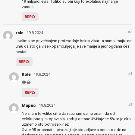
19 milijardi evra. Toliko su oni koji to explatišu najmanje
zaradili.
REPLY
#3
rale
19.8.2024
Hvalimo se povećanjem proizvodnje bakra,zlata…a samo imajte na
umu da što ga više kopamo,njega je sve manje a jednogdana će i
nestati.
REPLY
#4
Kole
19.8.2024
😂😂
REPLY
#5
Марко
19.8.2024
Ne znam te velike cifre da racunam samo znam da od
celokupnog iskopavanja u srbiji ostane 3%Najvise 5% to je ako
uzmemo sto potrose kinezi
Ovde.95 procenata odvezu ,toje sto prijave a ono sto ode na