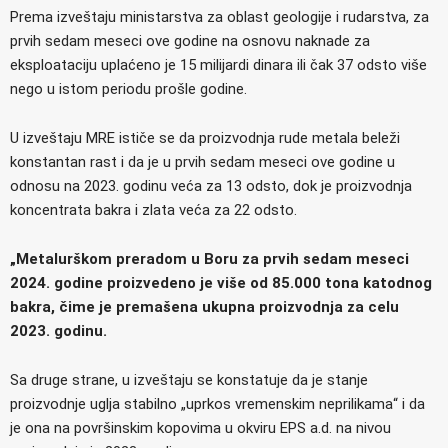
Prema izveštaju ministarstva za oblast geologije i rudarstva, za
prvih sedam meseci ove godine na osnovu naknade za
eksploataciju uplaćeno je 15 milijardi dinara ili čak 37 odsto više
nego u istom periodu prošle godine.
U izveštaju MRE ističe se da proizvodnja rude metala beleži
konstantan rast i da je u prvih sedam meseci ove godine u
odnosu na 2023. godinu veća za 13 odsto, dok je proizvodnja
koncentrata bakra i zlata veća za 22 odsto.
„Metalurškom preradom u Boru za prvih sedam meseci
2024. godine proizvedeno je više od 85.000 tona katodnog
bakra, čime je premašena ukupna proizvodnja za celu
2023. godinu.
Sa druge strane, u izveštaju se konstatuje da je stanje
proizvodnje uglja stabilno „uprkos vremenskim neprilikama“ i da
je ona na površinskim kopovima u okviru EPS a.d. na nivou