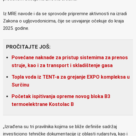
Iz MRE navode i da se sprovode pripremne aktivnosti na izradi
Zakona o ugljovodonicima, čije se usvajanje očekuje do kraja
2025. godine.
PROČITAJTE JOŠ:
Povećane naknade za pristup sistemima za prenos
struje, kao i za transport i skladištenje gasa
Topla voda iz TENT-a za grejanje EXPO kompleksa u
Surčinu
Početak ispitivanja opreme novog bloka B3
termoelektrane Kostolac B
„Izrađena su tri pravilnika kojima se bliže definiše sadržaj
investiciono tehničke dokumentacije iz oblasti rudarstva, kao i