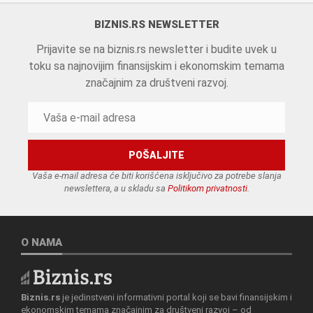
BIZNIS.RS NEWSLETTER
Prijavite se na biznis.rs newsletter i budite uvek u
toku sa najnovijim finansijskim i ekonomskim temama
značajnim za društveni razvoj.
Vaša e-mail adresa će biti korišćena isključivo za potrebe slanja
newslettera, a u skladu sa
Politikom privatnosti
.
O NAMA
Biznis.rs
je jedinstveni informativni portal koji se bavi finansijskim i
ekonomskim temama značajnim za društveni razvoj – od