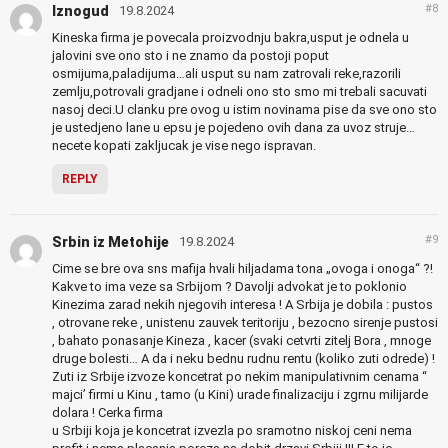
#8
Iznogud
19.8.2024
Kineska firma je povecala proizvodnju bakra,usput je odnela u
jalovini sve ono sto i ne znamo da postoji poput
osmijuma,paladijuma…ali usput su nam zatrovali reke,razorili
zemlju,potrovali gradjane i odneli ono sto smo mi trebali sacuvati
nasoj deci.U clanku pre ovog u istim novinama pise da sve ono sto
je ustedjeno lane u epsu je pojedeno ovih dana za uvoz struje…
necete kopati zakljucak je vise nego ispravan.
REPLY
#9
Srbin iz Metohije
19.8.2024
Cime se bre ova sns mafija hvali hiljadama tona „ovoga i onoga“ ?!
Kakve to ima veze sa Srbijom ? Davolji advokat je to poklonio
Kinezima zarad nekih njegovih interesa ! A Srbija je dobila : pustos
, otrovane reke , unistenu zauvek teritoriju , bezocno sirenje pustosi
, bahato ponasanje Kineza , kacer (svaki cetvrti zitelj Bora , mnoge
druge bolesti… A da i neku bednu rudnu rentu (koliko zuti odrede) !
Zuti iz Srbije izvoze koncetrat po nekim manipulativnim cenama “
majci’ firmi u Kinu , tamo (u Kini) urade finalizaciju i zgrnu milijarde
dolara ! Cerka firma
u Srbiji koja je koncetrat izvezla po sramotno niskoj ceni nema