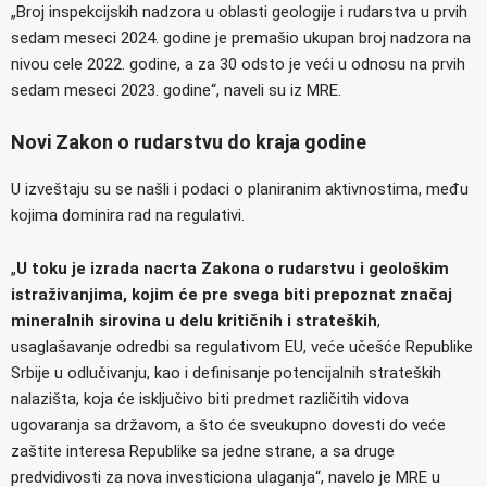
„Broj inspekcijskih nadzora u oblasti geologije i rudarstva u prvih
sedam meseci 2024. godine je premašio ukupan broj nadzora na
nivou cele 2022. godine, a za 30 odsto je veći u odnosu na prvih
sedam meseci 2023. godine“, naveli su iz MRE.
Novi Zakon o rudarstvu do kraja godine
U izveštaju su se našli i podaci o planiranim aktivnostima, među
kojima dominira rad na regulativi.
„
U toku je izrada nacrta Zakona o rudarstvu i geološkim
istraživanjima, kojim će pre svega biti prepoznat značaj
mineralnih sirovina u delu kritičnih i strateških
,
usaglašavanje odredbi sa regulativom EU, veće učešće Republike
Srbije u odlučivanju, kao i definisanje potencijalnih strateških
nalazišta, koja će isključivo biti predmet različitih vidova
ugovaranja sa državom, a što će sveukupno dovesti do veće
zaštite interesa Republike sa jedne strane, a sa druge
predvidivosti za nova investiciona ulaganja“, navelo je MRE u