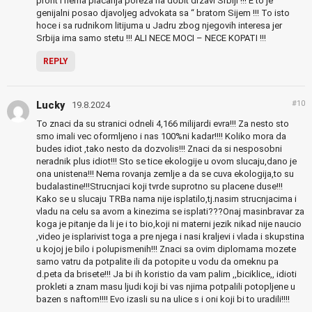
profit i nema placanja poreza na dobit drzavi Srbiji !!! E to je
genijalni posao djavoljeg advokata sa “ bratom Sijem !!! To isto
hoce i sa rudnikom litijuma u Jadru zbog njegovih interesa jer
Srbija ima samo stetu !!! ALI NECE MOCI – NECE KOPATI !!!
REPLY
#10
Lucky
19.8.2024
To znaci da su stranici odneli 4,166 milijardi evra!!! Za nesto sto
smo imali vec oformljeno i nas 100%ni kadar!!!! Koliko mora da
budes idiot ,tako nesto da dozvolis!!! Znaci da si nesposobni
neradnik plus idiot!!! Sto se tice ekologije u ovom slucaju,dano je
ona unistena!!! Nema rovanja zemlje a da se cuva ekologija,to su
budalastine!!!Strucnjaci koji tvrde suprotno su placene duse!!!
Kako se u slucaju TRBa nama nije isplatilo,tj.nasim strucnjacima i
vladu na celu sa avom a kinezima se isplati???Onaj masinbravar za
koga je pitanje da li je i to bio,koji ni materni jezik nikad nije naucio
,video je isplarivist toga a pre njega i nasi kraljevi i vlada i skupstina
u kojoj je bilo i polupismenih!!! Znaci sa ovim diplomama mozete
samo vatru da potpalite ili da potopite u vodu da omeknu pa
d.peta da brisete!!! Ja bi ih koristio da vam palim ,,biciklice,, idioti
prokleti a znam masu ljudi koji bi vas njima potpalili potopljene u
bazen s naftom!!!! Evo izasli su na ulice s i oni koji bi to uradili!!!!