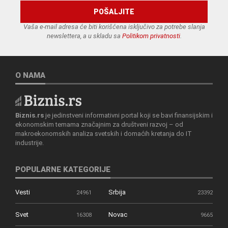
Vaša e-mail adresa će biti korišćena isključivo za potrebe slanja
newslettera, a u skladu sa
Politikom privatnosti
.
O NAMA
Biznis.rs
je jedinstveni informativni portal koji se bavi finansijskim i
ekonomskim temama značajnim za društveni razvoj – od
makroekonomskih analiza svetskih i domaćih kretanja do IT
industrije.
POPULARNE KATEGORIJE
Vesti
Srbija
24961
23392
Svet
Novac
16308
9665