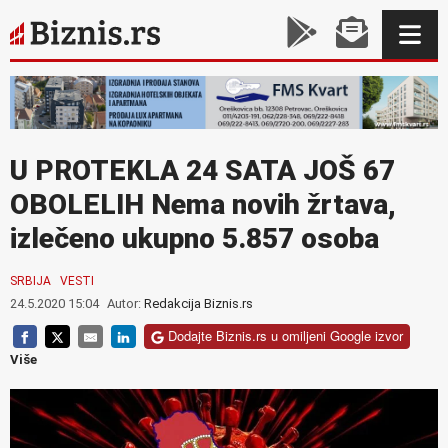
U PROTEKLA 24 SATA JOŠ 67
OBOLELIH Nema novih žrtava,
izlečeno ukupno 5.857 osoba
SRBIJA
VESTI
24.5.2020 15:04
Autor:
Redakcija Biznis.rs
Dodajte Biznis.rs u omiljeni Google izvor
Više