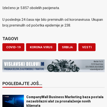
Izlečeno je 5.857 obolelih pacijenata.
U poslednja 24 časa nije bilo preminulih od koronavirusa. Ukupan
broj preminulih od početka epidemije je 238.
TAGOVI
COVID-19
KORONA VIRUS
SRBIJA
VESTI
POGLEDAJTE JOŠ...
CompanyWall Business Marketing baza postala
nezaobilazni alat za pronalaženje novih
klijenata