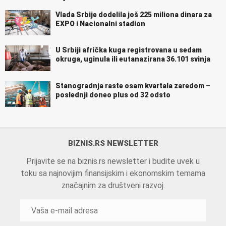
Vlada Srbije dodelila još 225 miliona dinara za
EXPO i Nacionalni stadion
U Srbiji afrička kuga registrovana u sedam
okruga, uginula ili eutanazirana 36.101 svinja
Stanogradnja raste osam kvartala zaredom –
poslednji doneo plus od 32 odsto
BIZNIS.RS NEWSLETTER
Prijavite se na biznis.rs newsletter i budite uvek u
toku sa najnovijim finansijskim i ekonomskim temama
značajnim za društveni razvoj.