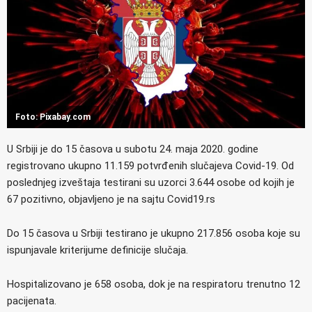
Foto: Pixabay.com
U Srbiji je do 15 časova u subotu 24. maja 2020. godine
registrovano ukupno 11.159 potvrđenih slučajeva Covid-19. Od
poslednjeg izveštaja testirani su uzorci 3.644 osobe od kojih je
67 pozitivno, objavljeno je na sajtu Covid19.rs
Do 15 časova u Srbiji testirano je ukupno 217.856 osoba koje su
ispunjavale kriterijume definicije slučaja.
Hospitalizovano je 658 osoba, dok je na respiratoru trenutno 12
pacijenata.