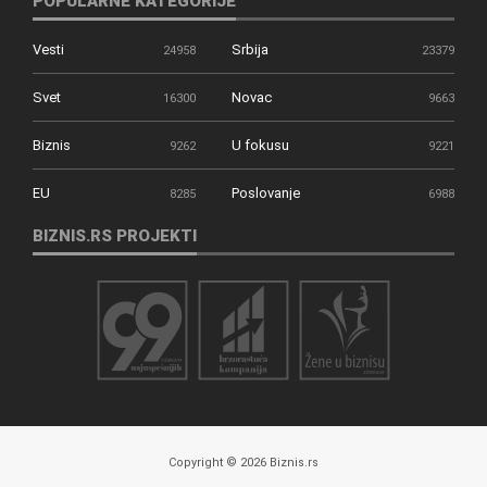
POPULARNE KATEGORIJE
Vesti
Srbija
24958
23379
Svet
Novac
16300
9663
Biznis
U fokusu
9262
9221
EU
Poslovanje
8285
6988
BIZNIS.RS PROJEKTI
Copyright © 2026 Biznis.rs