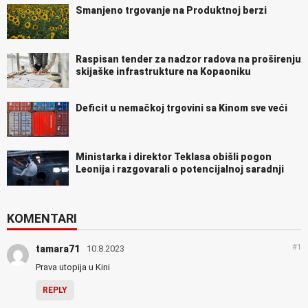
Smanjeno trgovanje na Produktnoj berzi
Raspisan tender za nadzor radova na proširenju
skijaške infrastrukture na Kopaoniku
Deficit u nemačkoj trgovini sa Kinom sve veći
Ministarka i direktor Teklasa obišli pogon
Leonija i razgovarali o potencijalnoj saradnji
KOMENTARI
#1
tamara71
10.8.2023
Prava utopija u Kini
REPLY