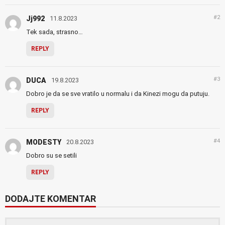
#2
Jj992
11.8.2023
Tek sada, strasno…
REPLY
#3
DUCA
19.8.2023
Dobro je da se sve vratilo u normalu i da Kinezi mogu da putuju.
REPLY
#4
MODESTY
20.8.2023
Dobro su se setili
REPLY
DODAJTE KOMENTAR