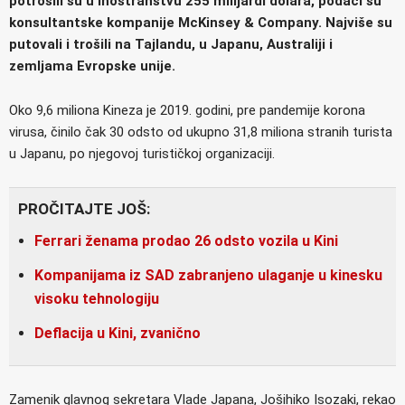
potrošili su u inostranstvu 255 milijardi dolara, podaci su
konsultantske kompanije McKinsey & Company. Najviše su
putovali i trošili na Tajlandu, u Japanu, Australiji i
zemljama Evropske unije.
Oko 9,6 miliona Kineza je 2019. godini, pre pandemije korona
virusa, činilo čak 30 odsto od ukupno 31,8 miliona stranih turista
u Japanu, po njegovoj turističkoj organizaciji.
PROČITAJTE JOŠ:
Ferrari ženama prodao 26 odsto vozila u Kini
Kompanijama iz SAD zabranjeno ulaganje u kinesku
visoku tehnologiju
Deflacija u Kini, zvanično
Zamenik glavnog sekretara Vlade Japana, Jošihiko Isozaki, rekao