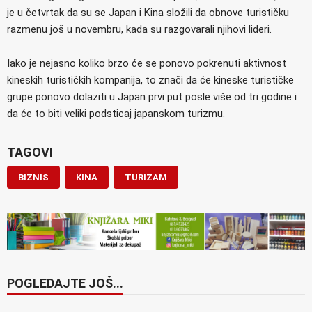
je u četvrtak da su se Japan i Kina složili da obnove turističku
razmenu još u novembru, kada su razgovarali njihovi lideri.
Iako je nejasno koliko brzo će se ponovo pokrenuti aktivnost
kineskih turističkih kompanija, to znači da će kineske turističke
grupe ponovo dolaziti u Japan prvi put posle više od tri godine i
da će to biti veliki podsticaj japanskom turizmu.
TAGOVI
BIZNIS
KINA
TURIZAM
POGLEDAJTE JOŠ...