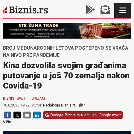
BROJ MEĐUNARODNIH LETOVA POSTEPENO SE VRAĆA
NA NIVO PRE PANDEMIJE
Kina dozvolila svojim građanima
putovanje u još 70 zemalja nakon
Covida-19
BIZNIS
SVET
TURIZAM
10.8.2023 19:22
Autor:
Redakcija Biznis.rs
4
Dodajte Biznis.rs u omiljeni Google izvor
Više