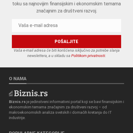
toku sa najnovijim finansijskim i ekonomskim temama
značajnim za društveni razvoj.
Vaša e-mail adresa će biti korišćena isključivo za potrebe slanja
newslettera, a u skladu sa
Politikom privatnosti
.
O NAMA
Biznis.rs
je jedinstveni informativni portal koji se bavi finansijskim i
ekonomskim temama značajnim za društveni razvoj – od
makroekonomskih analiza svetskih i domaćih kretanja do IT
industrije.