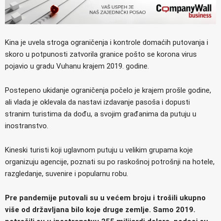
Kina je uvela stroga ograničenja i kontrole domaćih putovanja i
skoro u potpunosti zatvorila granice pošto se korona virus
pojavio u gradu Vuhanu krajem 2019. godine.
Postepeno ukidanje ograničenja počelo je krajem prošle godine,
ali vlada je oklevala da nastavi izdavanje pasoša i dopusti
stranim turistima da dođu, a svojim građanima da putuju u
inostranstvo.
Kineski turisti koji uglavnom putuju u velikim grupama koje
organizuju agencije, poznati su po raskošnoj potrošnji na hotele,
razgledanje, suvenire i popularnu robu.
Pre pandemije putovali su u većem broju i trošili ukupno
više od državljana bilo koje druge zemlje. Samo 2019.