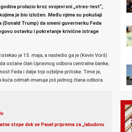
 godina prolazio kroz svojevrsni „stres-test“,
 kojima je bio izložen. Među njima su pokušaji
 (Donald Trump) da smeni guvernerku Feda
jegovu ostavku i pokretanje krivične istrage
tekao je 15. maja, a nasledio ga je (Kevin Vorš)
o da ostane član Upravnog odbora centralne banke,
t Feda i dalje trpi ozbiljne pritiske. Time je,
a kuća odmah imenuje još jednog člana odbora.
lu
tne stope dok se Pauel priprema za „labudovu