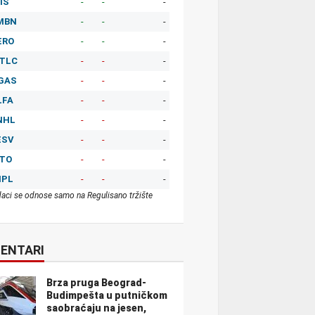
IS
-
-
-
MBN
-
-
-
ERO
-
-
-
TLC
-
-
-
GAS
-
-
-
LFA
-
-
-
NHL
-
-
-
ESV
-
-
-
ITO
-
-
-
MPL
-
-
-
aci se odnose samo na Regulisano tržište
ENTARI
Brza pruga Beograd-
Budimpešta u putničkom
saobraćaju na jesen,