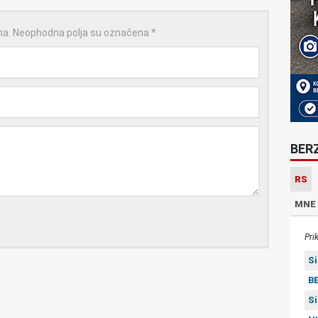
na.
Neophodna polja su označena
*
BER
RS
MNE
Pri
S
BE
S