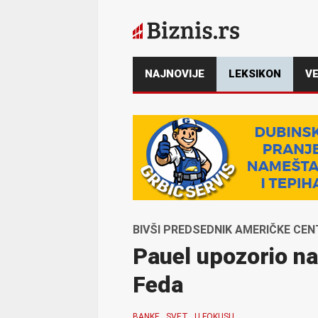
NAJNOVIJE
LEKSIKON
VE
BIVŠI PREDSEDNIK AMERIČKE CE
Pauel upozorio na
Feda
BANKE
SVET
U FOKUSU