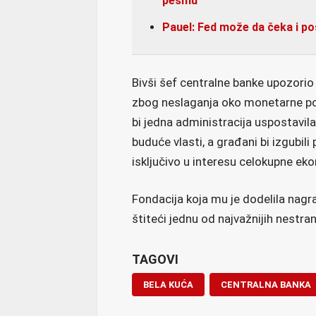
pesmu“
Pauel: Fed može da čeka i po
Bivši šef centralne banke upozori
zbog neslaganja oko monetarne po
bi jedna administracija uspostavila 
buduće vlasti, a građani bi izgubil
isključivo u interesu celokupne eko
Fondacija koja mu je dodelila nagr
štiteći jednu od najvažnijih nestran
TAGOVI
BELA KUĆA
CENTRALNA BANKA