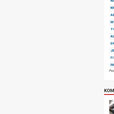
NI
K
A
M
T
A
E
J
F
I
Pod
KOM