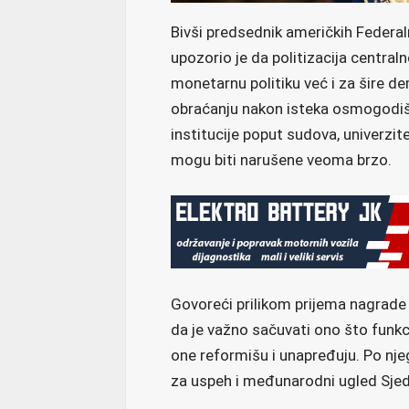
Bivši predsednik američkih Federal
upozorio je da politizacija centra
monetarnu politiku već i za šire 
obraćanju nakon isteka osmogodišn
institucije poput sudova, univerzit
mogu biti narušene veoma brzo.
Govoreći prilikom prijema nagrade “
da je važno sačuvati ono što funkc
one reformišu i unapređuju. Po nje
za uspeh i međunarodni ugled Sjed