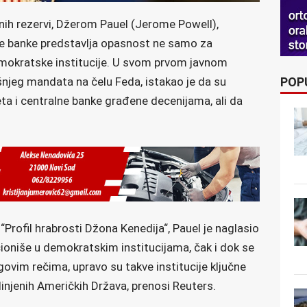
nih rezervi, Džerom Pauel (Jerome Powell),
lne banke predstavlja opasnost ne samo za
demokratske institucije. U svom prvom javnom
POP
jeg mandata na čelu Feda, istakao je da su
eta i centralne banke građene decenijama, ali da
Profil hrabrosti Džona Kenedija“, Pauel je naglasio
ioniše u demokratskim institucijama, čak i dok se
govim rečima, upravo su takve institucije ključne
injenih Američkih Država, prenosi Reuters.