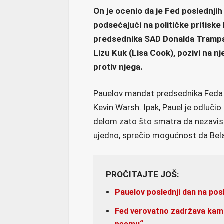
On je ocenio da je Fed poslednjih
podsećajući na političke pritiske
predsednika SAD Donalda Trampa
Lizu Kuk (Lisa Cook), pozivi na n
protiv njega.
Pauelov mandat predsednika Feda is
Kevin Warsh. Ipak, Pauel je odluči
delom zato što smatra da nezavisnos
ujedno, sprečio mogućnost da Bel
PROČITAJTE JOŠ:
Pauelov poslednji dan na pos
Fed verovatno zadržava kama