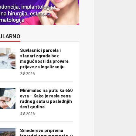
ULARNO
Suvlasnici parcela i
stanari zgrada bez
mogućnosti da provere
prijave za legalizaciju
2.8.2026
Minimalac na putu ka 650
evra – Kako je rasla cena
radnog sata u poslednjih
šest godina
4.8.2026
Smederevo priprema
izgradnju novog mosta, u