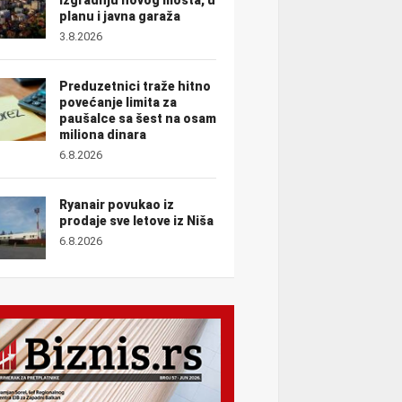
planu i javna garaža
3.8.2026
Preduzetnici traže hitno
povećanje limita za
paušalce sa šest na osam
miliona dinara
6.8.2026
Ryanair povukao iz
prodaje sve letove iz Niša
6.8.2026