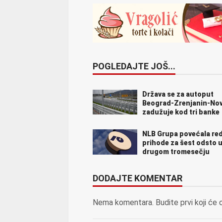
POGLEDAJTE JOŠ...
Država se za autoput
Beograd-Zrenjanin-Nov
zadužuje kod tri banke
NLB Grupa povećala re
prihode za šest odsto 
drugom tromesečju
DODAJTE KOMENTAR
Nema komentara. Budite prvi koji će 