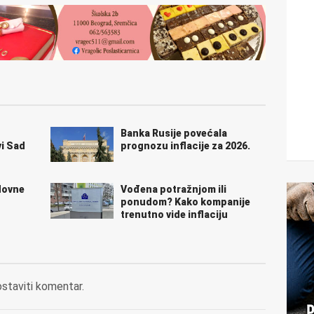
Banka Rusije povećala
i Sad
prognozu inflacije za 2026.
dovne
Vođena potražnjom ili
u
ponudom? Kako kompanije
trenutno vide inflaciju
ostaviti komentar.