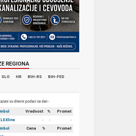
ZE REGIONA
SLO
HR
BIH-RS
BIH-FED
kazani su dnevni podaci na dan -
imbol
Vrednost
%
Promet
LEXline
-
-
-
imbol
Cena
%
Promet