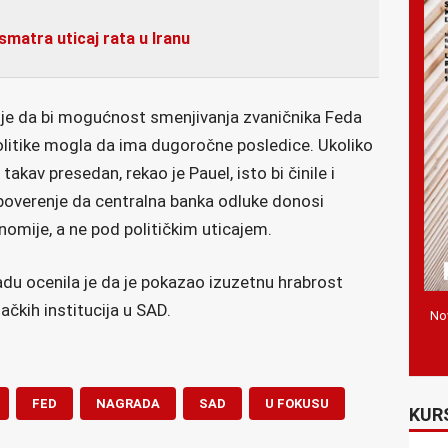
smatra uticaj rata u Iranu
o je da bi mogućnost smenjivanja zvaničnika Feda
litike mogla da ima dugoročne posledice. Ukoliko
takav presedan, rekao je Pauel, isto bi činile i
i poverenje da centralna banka odluke donosi
nomije, a ne pod političkim uticajem.
adu ocenila je da je pokazao izuzetnu hrabrost
ačkih institucija u SAD.
Nov
FED
NAGRADA
SAD
U FOKUSU
KUR