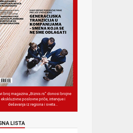
i broj magazina „Biznis.rs” donosi brojne
ekskluzivne poslovne priče, intervjue i
dešavanja iz regiona i sveta…
SNA LISTA