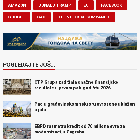
AMAZON
DONALD TRAMP
EU
FACEBOOK
GOOGLE
SAD
TEHNOLOŠKE KOMPANIJE
POGLEDAJTE JOŠ...
OTP Grupa zadržala snažne finansijske
rezultate u prvom polugodištu 2026.
Pad u građevinskom sektoru evrozone ublažen
u julu
EBRD razmatra kredit od 70 miliona evra za
modernizaciju Zagreba