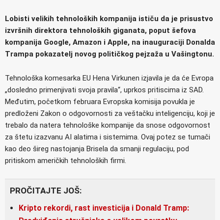
Lobisti velikih tehnoloških kompanija ističu da je prisustvo
izvršnih direktora tehnoloških giganata, poput šefova
kompanija Google, Amazon i Apple, na inauguraciji Donalda
Trampa pokazatelj novog političkog pejzaža u Vašingtonu.
Tehnološka komesarka EU Hena Virkunen izjavila je da će Evropa
„dosledno primenjivati svoja pravila“, uprkos pritiscima iz SAD.
Međutim, početkom februara Evropska komisija povukla je
predloženi Zakon o odgovornosti za veštačku inteligenciju, koji je
trebalo da natera tehnološke kompanije da snose odgovornost
za štetu izazvanu AI alatima i sistemima. Ovaj potez se tumači
kao deo šireg nastojanja Brisela da smanji regulaciju, pod
pritiskom američkih tehnoloških firmi.
PROČITAJTE JOŠ:
Kripto rekordi, rast investicija i Donald Tramp: