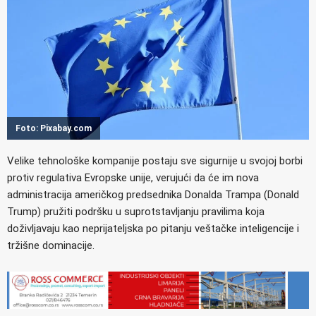
Foto: Pixabay.com
Velike tehnološke kompanije postaju sve sigurnije u svojoj borbi
protiv regulativa Evropske unije, verujući da će im nova
administracija američkog predsednika Donalda Trampa (Donald
Trump) pružiti podršku u suprotstavljanju pravilima koja
doživljavaju kao neprijateljska po pitanju veštačke inteligencije i
tržišne dominacije.