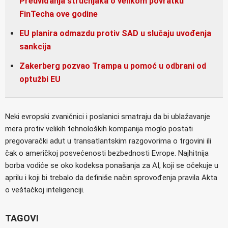
Predviđanja stručnjaka o velikom povratku
FinTecha ove godine
EU planira odmazdu protiv SAD u slučaju uvođenja
sankcija
Zakerberg pozvao Trampa u pomoć u odbrani od
optužbi EU
Neki evropski zvaničnici i poslanici smatraju da bi ublažavanje
mera protiv velikih tehnoloških kompanija moglo postati
pregovarački adut u transatlantskim razgovorima o trgovini ili
čak o američkoj posvećenosti bezbednosti Evrope. Najhitnija
borba vodiće se oko kodeksa ponašanja za AI, koji se očekuje u
aprilu i koji bi trebalo da definiše način sprovođenja pravila Akta
o veštačkoj inteligenciji.
TAGOVI