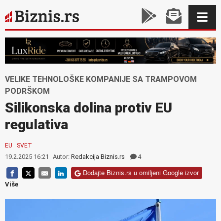
VELIKE TEHNOLOŠKE KOMPANIJE SA TRAMPOVOM
PODRŠKOM
Silikonska dolina protiv EU
regulativa
EU
SVET
19.2.2025 16:21
Autor:
Redakcija Biznis.rs
4
Dodajte Biznis.rs u omiljeni Google izvor
Više