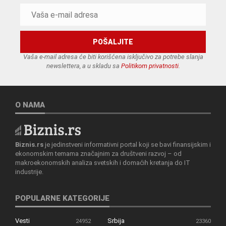
Vaša e-mail adresa će biti korišćena isključivo za potrebe slanja
newslettera, a u skladu sa
Politikom privatnosti
.
O NAMA
Biznis.rs
je jedinstveni informativni portal koji se bavi finansijskim i
ekonomskim temama značajnim za društveni razvoj – od
makroekonomskih analiza svetskih i domaćih kretanja do IT
industrije.
POPULARNE KATEGORIJE
Vesti
Srbija
24952
23360