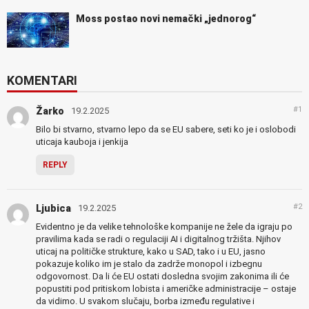
Moss postao novi nemački „jednorog“
KOMENTARI
#1
Žarko
19.2.2025
Bilo bi stvarno, stvarno lepo da se EU sabere, seti ko je i oslobodi
uticaja kauboja i jenkija
REPLY
#2
Ljubica
19.2.2025
Evidentno je da velike tehnološke kompanije ne žele da igraju po
pravilima kada se radi o regulaciji AI i digitalnog tržišta. Njihov
uticaj na političke strukture, kako u SAD, tako i u EU, jasno
pokazuje koliko im je stalo da zadrže monopol i izbegnu
odgovornost. Da li će EU ostati dosledna svojim zakonima ili će
popustiti pod pritiskom lobista i američke administracije – ostaje
da vidimo. U svakom slučaju, borba između regulative i