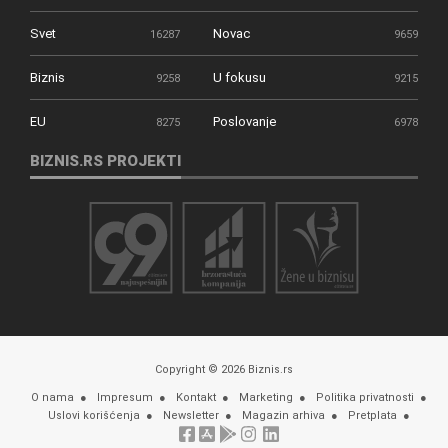
Svet
Novac
16287
9659
Biznis
U fokusu
9258
9215
EU
Poslovanje
8275
6978
BIZNIS.RS PROJEKTI
Copyright © 2026 Biznis.rs
O nama
Impresum
Kontakt
Marketing
Politika privatnosti
Uslovi korišćenja
Newsletter
Magazin arhiva
Pretplata