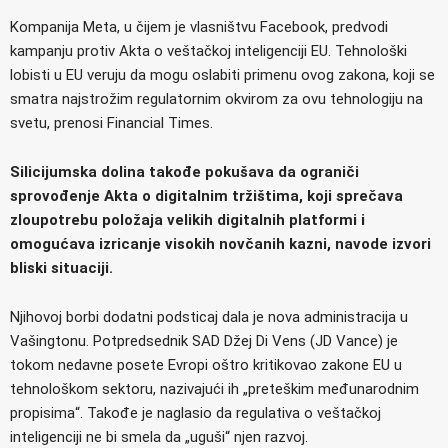
Kompanija Meta, u čijem je vlasništvu Facebook, predvodi
kampanju protiv Akta o veštačkoj inteligenciji EU. Tehnološki
lobisti u EU veruju da mogu oslabiti primenu ovog zakona, koji se
smatra najstrožim regulatornim okvirom za ovu tehnologiju na
svetu, prenosi Financial Times.
Silicijumska dolina takođe pokušava da ograniči
sprovođenje Akta o digitalnim tržištima, koji sprečava
zloupotrebu položaja velikih digitalnih platformi i
omogućava izricanje visokih novčanih kazni, navode izvori
bliski situaciji.
Njihovoj borbi dodatni podsticaj dala je nova administracija u
Vašingtonu. Potpredsednik SAD Džej Di Vens (JD Vance) je
tokom nedavne posete Evropi oštro kritikovao zakone EU u
tehnološkom sektoru, nazivajući ih „preteškim međunarodnim
propisima“. Takođe je naglasio da regulativa o veštačkoj
inteligenciji ne bi smela da „uguši“ njen razvoj.