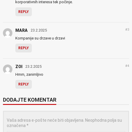
korporativnih interesa tek počinje.
REPLY
#3
MARA
23.2.2025
Kompanije su drzave u drzavi
REPLY
#4
ZOI
23.2.2025
Hmm, zanimljivo
REPLY
DODAJTE KOMENTAR
Vaša adresa e-pošte neće biti objavljena.
Neophodna polja su
označena
*