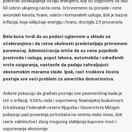
pokretač poskupljenja ostaju energenti, koji su odgovorni za oko
60 odsto ukupnog rasta cena. Istovremeno su porasle i cene
avionskih karata, hrane, odeće i komunalnih usluga, dok je bazna
inflacija, koja isključuje energiju i hranu, dostigla 2,9 procenata.
Bela kuća tvrdi da su podaci uglavnom u skladu sa
očekivanjima i da ratne okolnosti predstavljaju privremeni
poremećaj. Administracija ističe da su cene pojedinih
proizvoda i usluga, poput lekova, automobila i određenih
vrsta osiguranja, nastavile da padaju zahvaljujući
ekonomskim merama vlade. Ipak, rast troškova života
postaje sve veći problem za američka domaćinstva.
Ankete pokazuju da građani postaju sve pesimističniji kada je
reč o inflaciji, tržištu rada i sopstvenoj finansijskoj budućnosti.
Istraživanja Federalnih rezervi Njujorka i Univerziteta Mičigen
pokazuju pad poverenja potrošača na veoma niske nivoe, dok
raste zabrinutost zbog mogućeg slabljenja kupovne moći i
usporavanja ekonomije.