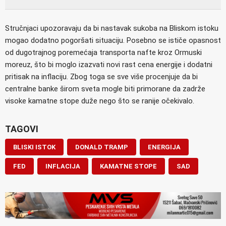
Stručnjaci upozoravaju da bi nastavak sukoba na Bliskom istoku
mogao dodatno pogoršati situaciju. Posebno se ističe opasnost
od dugotrajnog poremećaja transporta nafte kroz Ormuski
moreuz, što bi moglo izazvati novi rast cena energije i dodatni
pritisak na inflaciju. Zbog toga se sve više procenjuje da bi
centralne banke širom sveta mogle biti primorane da zadrže
visoke kamatne stope duže nego što se ranije očekivalo.
TAGOVI
BLISKI ISTOK
DONALD TRAMP
ENERGIJA
FED
INFLACIJA
KAMATNE STOPE
SAD