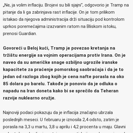
„Ne, ja volim inflaciju. Brojevi su bili sjajni“, odgovorio je Tramp na
pitanje da li ga zabrinjava rast inflacije. On je tom prilikom
istakao da njegova administracija drži situaciju pod kontrolom
uprkos poremećajima izazvanim ratom na Bliskom istoku,
prenosi Guardian.
Govoreći u Beloj kući, Tramp je povezao kretanja na
tržištu energije sa vojnim operacijama protiv Irana. On je
naveo da su američke snage ozbiljno ugrozile iranske
kapacitete za praćenje pomorskog saobraćaja i da je to
jedan od razloga zbog kojih je cena nafte porasla na oko
85 dolara po barelu. Takođe je ponovio da je odluka o
napadu na Iran doneta kako bi se sprečilo da Teheran
razvije nuklearno oružje.
Najnoviji podaci pokazuju da je inflacija značajno ubrzala
poslednjih meseci. U februaru je iznosila 2,4 odsto, zatim je
porasla na 3,3 u martu, 3,8 u aprilu i 4,2 procenta u maju. Glavni