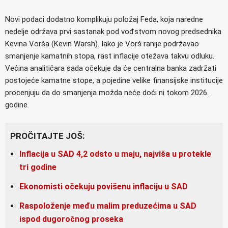
Novi podaci dodatno komplikuju položaj Feda, koja naredne
nedelje održava prvi sastanak pod vođstvom novog predsednika
Kevina Vorša (Kevin Warsh). Iako je Vorš ranije podržavao
smanjenje kamatnih stopa, rast inflacije otežava takvu odluku.
Većina analitičara sada očekuje da će centralna banka zadržati
postojeće kamatne stope, a pojedine velike finansijske institucije
procenjuju da do smanjenja možda neće doći ni tokom 2026.
godine.
PROČITAJTE JOŠ:
Inflacija u SAD 4,2 odsto u maju, najviša u protekle
tri godine
Ekonomisti očekuju povišenu inflaciju u SAD
Raspoloženje među malim preduzećima u SAD
ispod dugoročnog proseka