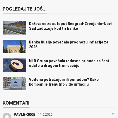
POGLEDAJTE JOŠ...
Država se za autoput Beograd-Zrenjanin-Novi
Sad zadužuje kod tri banke
Banka Rusije povećala prognozu inflacije za
2026.
NLB Grupa povećala redovne prihode za šest
odsto u drugom tromesečju
Vođena potražnjom ili ponudom? Kako
kompanije trenutno vide inflaciju
KOMENTARI
#1
PAVLE-2005
11.6.2026