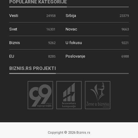
POPULARNE KATEGORIJE
Vesti
Srbija
24958
23379
Svet
Novac
16301
9663
Biznis
U fokusu
9262
9221
EU
Poslovanje
8285
6988
BIZNIS.RS PROJEKTI
Copyright © 2026 Biznis.rs