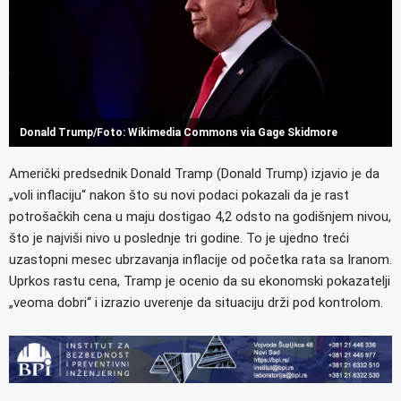
Donald Trump/Foto: Wikimedia Commons via Gage Skidmore
Američki predsednik Donald Tramp (Donald Trump) izjavio je da
„voli inflaciju“ nakon što su novi podaci pokazali da je rast
potrošačkih cena u maju dostigao 4,2 odsto na godišnjem nivou,
što je najviši nivo u poslednje tri godine. To je ujedno treći
uzastopni mesec ubrzavanja inflacije od početka rata sa Iranom.
Uprkos rastu cena, Tramp je ocenio da su ekonomski pokazatelji
„veoma dobri“ i izrazio uverenje da situaciju drži pod kontrolom.