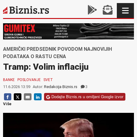
AMERIČKI PREDSEDNIK POVODOM NAJNOVIJIH
PODATAKA O RASTU CENA
Tramp: Volim inflaciju
BANKE
POSLOVANJE
SVET
11.6.2026 13:59
Autor:
Redakcija Biznis.rs
3
Dodajte Biznis.rs u omiljeni Google izvor
Više