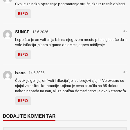
Ovo je za neko opseznije posmatranje stručnjaka iz raznih oblasti
REPLY
#2
SUNCE
12.6.2026
Lepo što je on voli ali ja bih na njegovom mestu pitala glasače da li
vole inflaciju ,nisam sigurna da dele njegovo mišljenje.
REPLY
#3
Ivana
14.6.2026
Čovek je genije, on ‘voli inflaciju’ jer su brojevi sjajni! Verovatno su
sjajni za naftne kompanije kojima je cena skočila na 85 dolara
nakon napada na Iran, ali za obična domaćinstva je ovo katastrofa.
REPLY
DODAJTE KOMENTAR