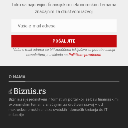
toku sa najnovijim finansijskim i ekonomskim temama
značajnim za društveni razvoj.
Vaša e-mail adresa će biti korišćena isključivo za potrebe slanja
newslettera, a u skladu sa
Politikom privatnosti
.
O NAMA
Biznis.rs
je jedinstveni informativni portal koji se bavi finansijskim i
ekonomskim temama značajnim za društveni razvoj – od
makroekonomskih analiza svetskih i domaćih kretanja do IT
industrije.