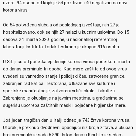
uzorci 94 osobe od kojih je 54 pozitivno i 40 negativno na novi
korona virus.
Od 54 potvrđena slučaja od poslednjeg izveštaja, njih 27 je
hospitalizovano, dok se njih 27 nalazi u kućnim uslovima. Do 15
časova 24. marta 2020. godine, u nacionalnoj referentnoj
laboratoriji Instituta Torlak testirano je ukupno 916 osoba.
U Srbiji su od početka epidemije korona virusa početkom marta
do danas preminule tri osobe. Kao mere zaštite od ovog virus
uvedeni su vanredno stanje i policijski čas, zatvorene granice,
zabranjen rad kafića i restorana, otkazane sve kulturne i
sportske manifestacije, zatvoreni vrtići, škole i fakulteti.
Zabranjeno je okupljanje na javnim mestima, a građanima se
sugerišu upotreba zaštitnih maski i pojačane higijenske mere.
Još jedan tragičan dan u Italiji odneo je 743 žrtve korona virusa.
Utorak je prekinuo dvodnevni opadajući niz broja žrtava, a ukupan
broj preminulih je sada 6.890. Istog dana u Kini bilo je sedam