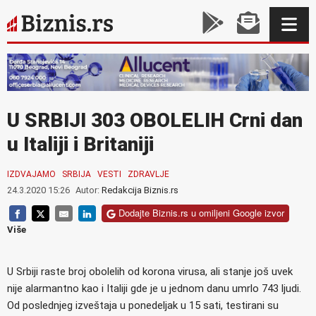
U SRBIJI 303 OBOLELIH Crni dan
u Italiji i Britaniji
IZDVAJAMO
SRBIJA
VESTI
ZDRAVLJE
24.3.2020 15:26
Autor:
Redakcija Biznis.rs
Dodajte Biznis.rs u omiljeni Google izvor
Više
U Srbiji raste broj obolelih od korona virusa, ali stanje još uvek
nije alarmantno kao i Italiji gde je u jednom danu umrlo 743 ljudi.
Od poslednjeg izveštaja u ponedeljak u 15 sati, testirani su