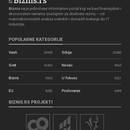
Biznis.rs
je jedinstveni informativni portal koji se bavi finansijskim i
ekonomskim temama značajnim za društveni razvoj – od
makroekonomskih analiza svetskih i domaćih kretanja do IT
industrije.
POPULARNE KATEGORIJE
Vesti
Srbija
24958
23380
Svet
Novac
16302
9663
Biznis
U fokusu
9262
9221
EU
Poslovanje
8285
6989
BIZNIS.RS PROJEKTI