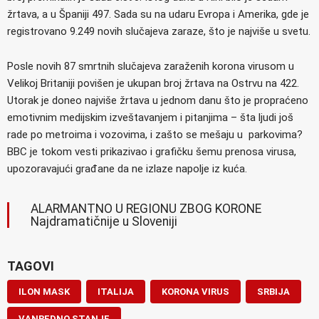
žrtava, a u Španiji 497. Sada su na udaru Evropa i Amerika, gde je
registrovano 9.249 novih slučajeva zaraze, što je najviše u svetu.
Posle novih 87 smrtnih slučajeva zaraženih korona virusom u
Velikoj Britaniji povišen je ukupan broj žrtava na Ostrvu na 422.
Utorak je doneo najviše žrtava u jednom danu što je propraćeno
emotivnim medijskim izveštavanjem i pitanjima – šta ljudi još
rade po metroima i vozovima, i zašto se mešaju u parkovima?
BBC je tokom vesti prikazivao i grafičku šemu prenosa virusa,
upozoravajući građane da ne izlaze napolje iz kuća.
ALARMANTNO U REGIONU ZBOG KORONE
Najdramatičnije u Sloveniji
TAGOVI
ILON MASK
ITALIJA
KORONA VIRUS
SRBIJA
VANREDNO STANJE