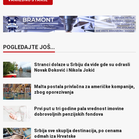
POGLEDAJTE JOŠ...
Stranci dolaze u Srbiju da vide gde su odrasli
Novak Đoković i Nikola Jokić
Malta postala privlačna za američke kompanije,
zbog oporezivanja
Prvi put u tri godine pala vrednost imovine
dobrovoljnih penzijskih fondova
Srbija sve skuplja destinacija, po cenama
odmah iza Hrvatske