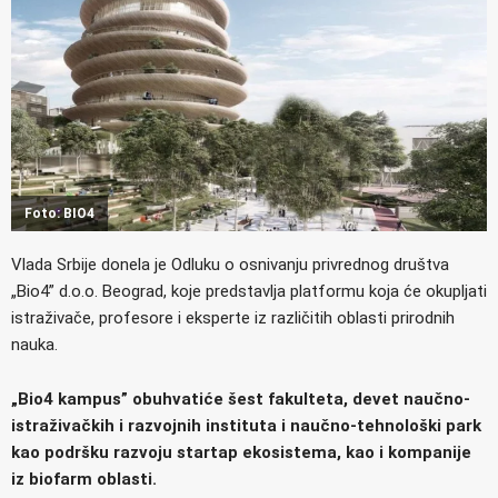
Foto: BIO4
Vlada Srbije donela je Odluku o osnivanju privrednog društva
„Bio4” d.o.o. Beograd, koje predstavlja platformu koja će okupljati
istraživače, profesore i eksperte iz različitih oblasti prirodnih
nauka.
„Bio4 kampus” obuhvatiće šest fakulteta, devet naučno-
istraživačkih i razvojnih instituta i naučno-tehnološki park
kao podršku razvoju startap ekosistema, kao i kompanije
iz biofarm oblasti.