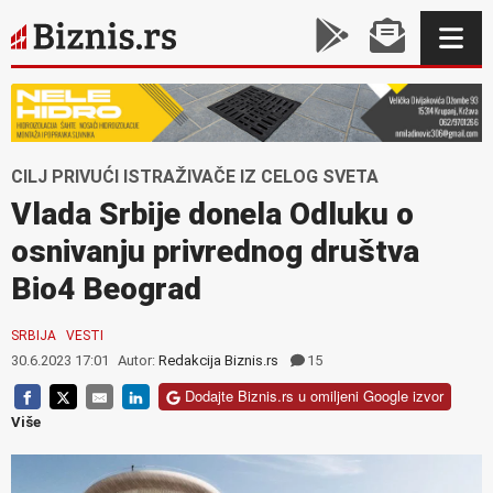
CILJ PRIVUĆI ISTRAŽIVAČE IZ CELOG SVETA
Vlada Srbije donela Odluku o
osnivanju privrednog društva
Bio4 Beograd
SRBIJA
VESTI
30.6.2023 17:01
Autor:
Redakcija Biznis.rs
15
Dodajte Biznis.rs u omiljeni Google izvor
Više