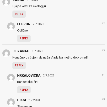
Sjajne vesti za ekologiju.
REPLY
#2
LEBRON
2.7.2023
Odlično
REPLY
#3
BLIZANAC
1.7.2023
Konačno da čujem da naša Vlada bar nešto dobro radi
REPLY
#4
HRKALOVICKA
2.7.2023
Bar se tako čini
REPLY
#5
PIKSI
2.7.2023
Slazem se