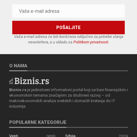
Vaša e-mail adresa će biti korišćena isključivo za potrebe slanja
newslettera, a u skladu sa
Politikom privatnosti
.
O NAMA
Biznis.rs
je jedinstveni informativni portal koji se bavi finansijskim i
ekonomskim temama značajnim za društveni razvoj – od
makroekonomskih analiza svetskih i domaćih kretanja do IT
industrije.
POPULARNE KATEGORIJE
Vesti
Srbija
24958
23374