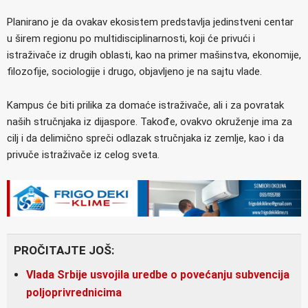
Planirano je da ovakav ekosistem predstavlja jedinstveni centar
u širem regionu po multidisciplinarnosti, koji će privući i
istraživače iz drugih oblasti, kao na primer mašinstva, ekonomije,
filozofije, sociologije i drugo, objavljeno je na sajtu vlade.
Kampus će biti prilika za domaće istraživače, ali i za povratak
naših stručnjaka iz dijaspore. Takođe, ovakvo okruženje ima za
cilj i da delimično spreči odlazak stručnjaka iz zemlje, kao i da
privuče istraživače iz celog sveta.
PROČITAJTE JOŠ:
Vlada Srbije usvojila uredbe o povećanju subvencija
poljoprivrednicima