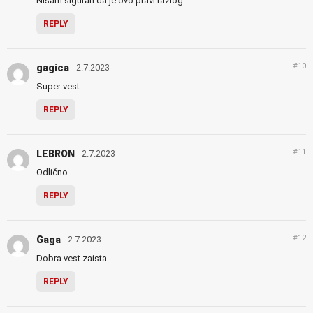
Nisam siguran da je ovo pravi razlog…
REPLY
#10
gagica
2.7.2023
Super vest
REPLY
#11
LEBRON
2.7.2023
Odlično
REPLY
#12
Gaga
2.7.2023
Dobra vest zaista
REPLY