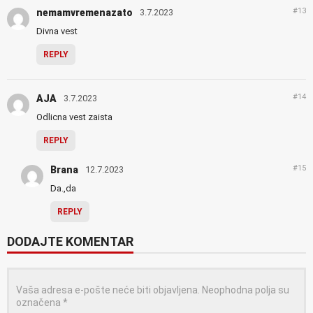
#13
nemamvremenazato
3.7.2023
Divna vest
REPLY
#14
AJA
3.7.2023
Odlicna vest zaista
REPLY
#15
Brana
12.7.2023
Da.,da
REPLY
DODAJTE KOMENTAR
Vaša adresa e-pošte neće biti objavljena.
Neophodna polja su
označena
*