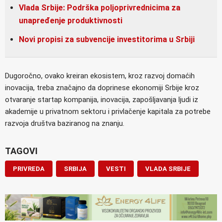
Vlada Srbije: Podrška poljoprivrednicima za
unapređenje produktivnosti
Novi propisi za subvencije investitorima u Srbiji
Dugoročno, ovako kreiran ekosistem, kroz razvoj domaćih
inovacija, treba značajno da doprinese ekonomiji Srbije kroz
otvaranje startap kompanija, inovacija, zapošljavanja ljudi iz
akademije u privatnom sektoru i privlačenje kapitala za potrebe
razvoja društva baziranog na znanju.
TAGOVI
PRIVREDA
SRBIJA
VESTI
VLADA SRBIJE