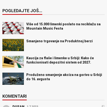
POGLEDAJTE JOŠ...
Više od 15.000 limenki poslato na reciklažu sa
Mountain Music Festa
Smanjeno trgovanje na Produktnoj berzi
Kaucija za flaše i limenke u Srbiji: Kako će
funkcionisati depozitni sistem od 2027.
Produženo smanjenje akciza na gorivo u Srbiji
do 16. avgusta
KOMENTARI
#1
DUSAN
1.7.2023