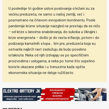
U poslednje tri godine uslovi poslovanja otežani su za
većinu preduzeća, ne samo u našoj zemlji, već i
posmatrano na čitavom evropskom kontinentu. Posle
pandemije krizne situacije naizgled ne prestaju da se nižu
– od krize u lancima snabdevanja, do sukoba u Ukrajini i
krize energenata – došlo je do rasta inflacije, potom i do
podizanja kamatnih stopa… tim pre, preduzeća koja su
ostvarila najbržI rast zaslužuju da budu posebno
istaknuta. Neka od njih izdvajaju se po specifičnim
proizvodima i uslugama, a neka po tome što uspešno
koriste ukazane prilike i u trenucima kada opšta
ekonomska situacija ne deluje ružIčasto.