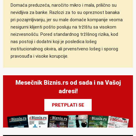
Domaća preduzeća, naročito mikro i mala, prilično su
nevidljiva za banke. Razlozi za to su opreznost banaka
pri pozajmljivanju, jer su male domaće kompanije veoma
nesigurni klijenti pošto posluju na tržIštu sa visokom
neizvesnošću. Pored standardnog tržIšnog rizika, kod
nas postoji i dodatni koji je posledica lošeg
institucionalnog okvira, ali prvenstveno lošeg i sporog
pravosuđa i visoke korupcije.
Mesečnik Biznis.rs od sada i na Vašoj
adresi!
PRETPLATI SE