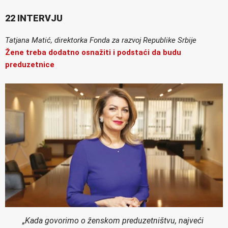
22 INTERVJU
Tatjana Matić, direktorka Fonda za razvoj Republike Srbije
Žene treba dodatno osnažiti i podstaći da budu
preduzetnice
„Kada govorimo o ženskom preduzetništvu, najveći