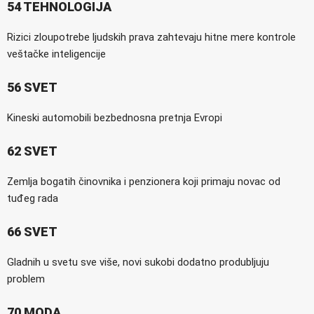
54 TEHNOLOGIJA
Rizici zloupotrebe ljudskih prava zahtevaju hitne mere kontrole
veštačke inteligencije
56 SVET
Kineski automobili bezbednosna pretnja Evropi
62 SVET
Zemlja bogatih činovnika i penzionera koji primaju novac od
tuđeg rada
66 SVET
Gladnih u svetu sve više, novi sukobi dodatno produbljuju
problem
70 MODA