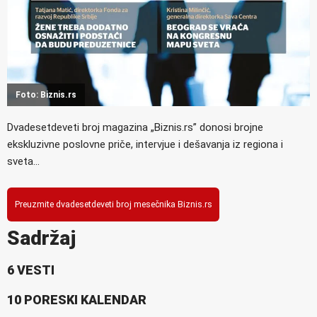
Foto: Biznis.rs
Dvadesetdeveti broj magazina „Biznis.rs” donosi brojne
ekskluzivne poslovne priče, intervjue i dešavanja iz regiona i
sveta…
Preuzmite dvadesetdeveti broj mesečnika Biznis.rs
Sadržaj
6 VESTI
10 PORESKI KALENDAR