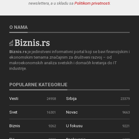
newslettera, a u skladu sa
Politikom privatnosti
.
O NAMA
Biznis.rs
je jedinstveni informativni portal koji se bavi finansijskim i
ekonomskim temama značajnim za društveni razvoj – od
makroekonomskih analiza svetskih i domaćih kretanja do IT
industrije.
POPULARNE KATEGORIJE
Vesti
Srbija
24958
23379
Svet
Novac
16301
9663
Biznis
U fokusu
9262
9221