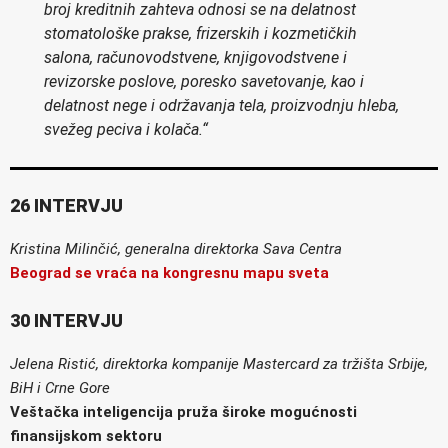
broj kreditnih zahteva odnosi se na delatnost
stomatološke prakse, frizerskih i kozmetičkih
salona, računovodstvene, knjigovodstvene i
revizorske poslove, poresko savetovanje, kao i
delatnost nege i održavanja tela, proizvodnju hleba,
svežeg peciva i kolača.“
26 INTERVJU
Kristina Milinčić, generalna direktorka Sava Centra
Beograd se vraća na kongresnu mapu sveta
30 INTERVJU
Jelena Ristić, direktorka kompanije Mastercard za tržišta Srbije,
BiH i Crne Gore
Veštačka inteligencija pruža široke mogućnosti
finansijskom sektoru