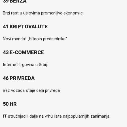
39 BERZA
Brzi rast u uslovima promenljive ekonomije
41 KRIPTOVALUTE
Novi mandat „bitcoin predsednika”
43 E-COMMERCE
Internet trgovina u Srbiji
46 PRIVREDA
Bez vozača staje cela privreda
50 HR
IT stručnjaci i dalje na vrhu liste najpopularnijih zanimanja