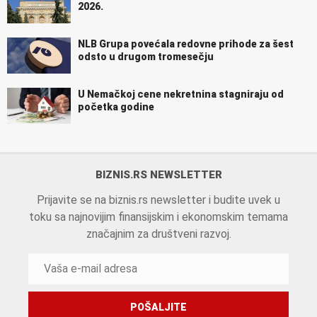
2026.
NLB Grupa povećala redovne prihode za šest
odsto u drugom tromesečju
U Nemačkoj cene nekretnina stagniraju od
početka godine
BIZNIS.RS NEWSLETTER
Prijavite se na biznis.rs newsletter i budite uvek u
toku sa najnovijim finansijskim i ekonomskim temama
značajnim za društveni razvoj.