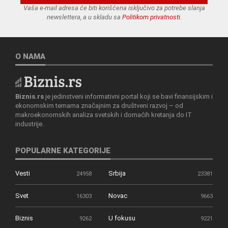
Vaša e-mail adresa će biti korišćena isključivo za potrebe slanja
newslettera, a u skladu sa
Politikom privatnosti
.
O NAMA
Biznis.rs
je jedinstveni informativni portal koji se bavi finansijskim i
ekonomskim temama značajnim za društveni razvoj – od
makroekonomskih analiza svetskih i domaćih kretanja do IT
industrije.
POPULARNE KATEGORIJE
Vesti
Srbija
24958
23381
Svet
Novac
16303
9663
Biznis
U fokusu
9262
9221