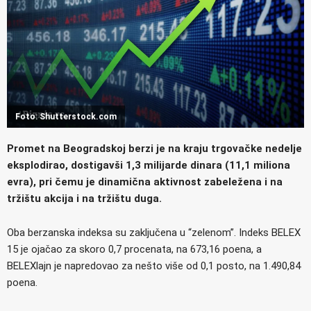
Foto: Shutterstock.com
Promet na Beogradskoj berzi je na kraju trgovačke nedelje
eksplodirao, dostigavši 1,3 milijarde dinara (11,1 miliona
evra), pri čemu je dinamična aktivnost zabeležena i na
tržištu akcija i na tržištu duga.
Oba berzanska indeksa su zaključena u “zelenom”. Indeks BELEX
15 je ojačao za skoro 0,7 procenata, na 673,16 poena, a
BELEXlajn je napredovao za nešto više od 0,1 posto, na 1.490,84
poena.