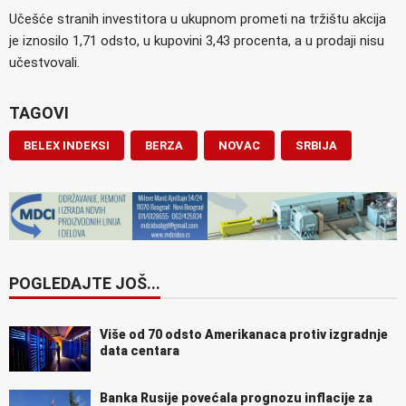
Učešće stranih investitora u ukupnom prometi na tržištu akcija
je iznosilo 1,71 odsto, u kupovini 3,43 procenta, a u prodaji nisu
učestvovali.
TAGOVI
BELEX INDEKSI
BERZA
NOVAC
SRBIJA
POGLEDAJTE JOŠ...
Više od 70 odsto Amerikanaca protiv izgradnje
data centara
Banka Rusije povećala prognozu inflacije za