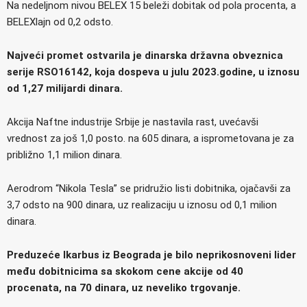
Na nedeljnom nivou BELEX 15 beleži dobitak od pola procenta, a
BELEXlajn od 0,2 odsto.
Najveći promet ostvarila je dinarska državna obveznica
serije RSO16142, koja dospeva u julu 2023.godine, u iznosu
od 1,27 milijardi dinara.
Akcija Naftne industrije Srbije je nastavila rast, uvećavši
vrednost za još 1,0 posto. na 605 dinara, a isprometovana je za
približno 1,1 milion dinara.
Aerodrom “Nikola Tesla” se pridružio listi dobitnika, ojačavši za
3,7 odsto na 900 dinara, uz realizaciju u iznosu od 0,1 milion
dinara.
Preduzeće Ikarbus iz Beograda je bilo neprikosnoveni lider
među dobitnicima sa skokom cene akcije od 40
procenata, na 70 dinara, uz neveliko trgovanje.