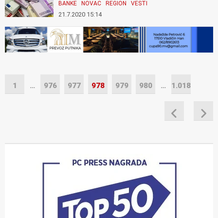
BANKE
NOVAC
REGION
VESTI
21.7.2020 15:14
1
…
976
977
978
979
980
…
1.018