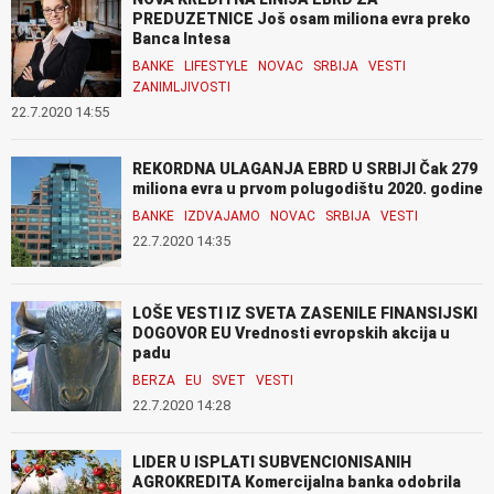
PREDUZETNICE Još osam miliona evra preko
Banca Intesa
BANKE
LIFESTYLE
NOVAC
SRBIJA
VESTI
ZANIMLJIVOSTI
22.7.2020 14:55
REKORDNA ULAGANJA EBRD U SRBIJI Čak 279
miliona evra u prvom polugodištu 2020. godine
BANKE
IZDVAJAMO
NOVAC
SRBIJA
VESTI
22.7.2020 14:35
LOŠE VESTI IZ SVETA ZASENILE FINANSIJSKI
DOGOVOR EU Vrednosti evropskih akcija u
padu
BERZA
EU
SVET
VESTI
22.7.2020 14:28
LIDER U ISPLATI SUBVENCIONISANIH
AGROKREDITA Komercijalna banka odobrila