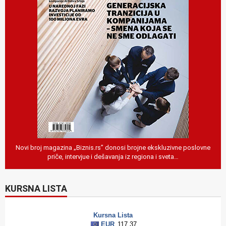
Novi broj magazina „Biznis.rs” donosi brojne ekskluzivne poslovne
priče, intervjue i dešavanja iz regiona i sveta…
KURSNA LISTA