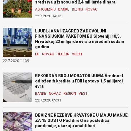
sredstva u iznosu od 2,4 milijarde dinara
AGROBIZNIS
BANKE
BIZNIS
NOVAC
22.7.2020 14:15
LJUBLJANA I ZAGREB ZADOVOLJNI
FINANSIJSKIM PAKETOM EU Sloveniji 10,5,
Hrvatskoj 22 milijarde evra u narednih sedam
godina
EU
NOVAC
REGION
VESTI
22.7.2020 11:39
REKORDAN BROJ MORATORIJUMA Vrednost
odloženih kredita u FBIH gotovo 1,5 milijardi
evra
BANKE
NOVAC
REGION
VESTI
22.7.2020 09:31
DEVIZNE REZERVE HRVATSKE U MAJU MANJE
ZA 15 ODSTO Pad direktna posledica
pandemije, ukazuju analitičari