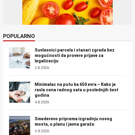
POPULARNO
Suvlasnici parcela i stanari zgrada bez
mogućnosti da provere prijave za
legalizaciju
2.8.2026
Minimalac na putu ka 650 evra – Kako je
rasla cena radnog sata u poslednjih šest
godina
4.8.2026
Smederevo priprema izgradnju novog
mosta, u planu i javna garaža
3.8.2026