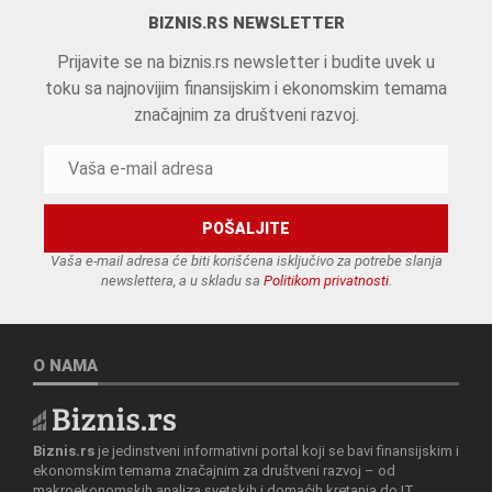
BIZNIS.RS NEWSLETTER
Prijavite se na biznis.rs newsletter i budite uvek u
toku sa najnovijim finansijskim i ekonomskim temama
značajnim za društveni razvoj.
Vaša e-mail adresa će biti korišćena isključivo za potrebe slanja
newslettera, a u skladu sa
Politikom privatnosti
.
O NAMA
Biznis.rs
je jedinstveni informativni portal koji se bavi finansijskim i
ekonomskim temama značajnim za društveni razvoj – od
makroekonomskih analiza svetskih i domaćih kretanja do IT