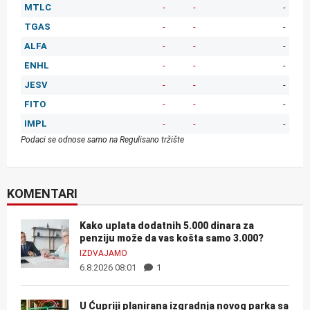
MTLC
-
-
-
TGAS
-
-
-
ALFA
-
-
-
ENHL
-
-
-
JESV
-
-
-
FITO
-
-
-
IMPL
-
-
-
Podaci se odnose samo na Regulisano tržište
KOMENTARI
Kako uplata dodatnih 5.000 dinara za
penziju može da vas košta samo 3.000?
IZDVAJAMO
6.8.2026 08:01
1
U Ćupriji planirana izgradnja novog parka sa