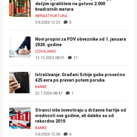
dečjim igralištem na gotovo 2.000
kvadratnih metara
INFRASTRUKTURA
5.8.2026 12:23
5
Novi propisi za PDV obveznike od 1. januara
2024. godine
IZDVAJAMO
12.12.2023 08:01
31
Istraživanje: Građani Srbije gube prosečno
425 evra po prevari putem poruka
BANKE
22.7.2026 08:47
1
Stranci više investiraju u državne hartije od
vrednosti ove godine, ali daleko su od
rekordne 2019.
BANKE
5.8.2026 12:56
4