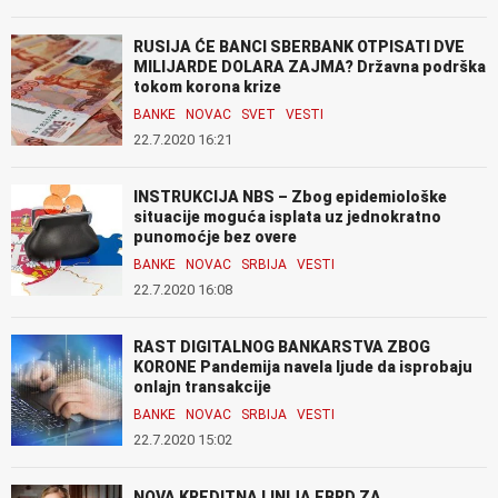
RUSIJA ĆE BANCI SBERBANK OTPISATI DVE
MILIJARDE DOLARA ZAJMA? Državna podrška
tokom korona krize
BANKE
NOVAC
SVET
VESTI
22.7.2020 16:21
INSTRUKCIJA NBS – Zbog epidemiološke
situacije moguća isplata uz jednokratno
punomoćje bez overe
BANKE
NOVAC
SRBIJA
VESTI
22.7.2020 16:08
RAST DIGITALNOG BANKARSTVA ZBOG
KORONE Pandemija navela ljude da isprobaju
onlajn transakcije
BANKE
NOVAC
SRBIJA
VESTI
22.7.2020 15:02
NOVA KREDITNA LINIJA EBRD ZA