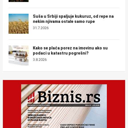
Suša u Srbiji spaljuje kukuruz, od repe na
nekim njivama ostale samo rupe
31.7.2026
Kako se plaća porez na imovinu ako su
podaci u katastru pogrešni?
3.8.2026