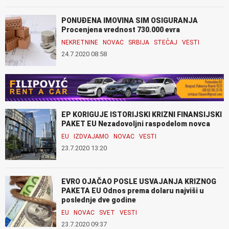
PONUĐENA IMOVINA SIM OSIGURANJA
Procenjena vrednost 730.000 evra
NEKRETNINE
NOVAC
SRBIJA
STEČAJ
VESTI
24.7.2020 08:58
EP KORIGUJE ISTORIJSKI KRIZNI FINANSIJSKI
PAKET EU Nezadovoljni raspodelom novca
EU
IZDVAJAMO
NOVAC
VESTI
23.7.2020 13:20
EVRO OJAČAO POSLE USVAJANJA KRIZNOG
PAKETA EU Odnos prema dolaru najviši u
poslednje dve godine
EU
NOVAC
SVET
VESTI
23.7.2020 09:37