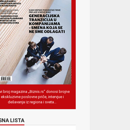
i broj magazina „Biznis.rs” donosi brojne
ekskluzivne poslovne priče, intervjue i
dešavanja iz regiona i sveta…
SNA LISTA