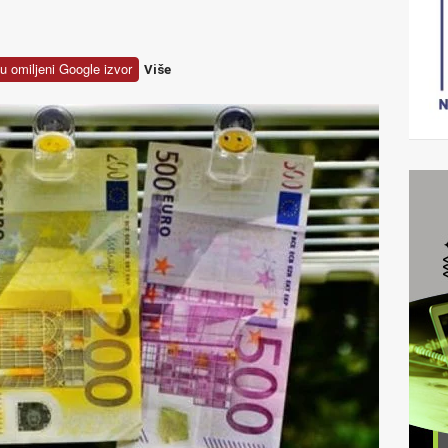
u omiljeni Google izvor
Više