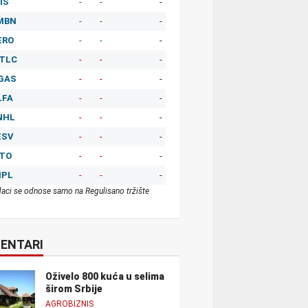
IS
-
-
-
MBN
-
-
-
ERO
-
-
-
TLC
-
-
-
GAS
-
-
-
LFA
-
-
-
NHL
-
-
-
ESV
-
-
-
ITO
-
-
-
MPL
-
-
-
aci se odnose samo na Regulisano tržište
ENTARI
Oživelo 800 kuća u selima
širom Srbije
AGROBIZNIS