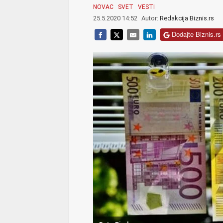
NOVAC
SVET
VESTI
25.5.2020 14:52
Autor:
Redakcija Biznis.rs
Dodajte Biznis.rs 