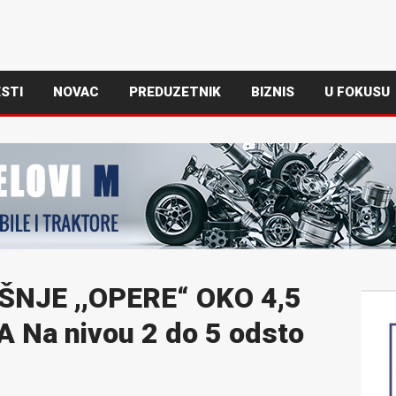
STI
NOVAC
PREDUZETNIK
BIZNIS
U FOKUSU
ŠNJE ,,OPERE“ OKO 4,5
 Na nivou 2 do 5 odsto