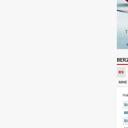
BER
RS
MNE
Pri
S
BE
S