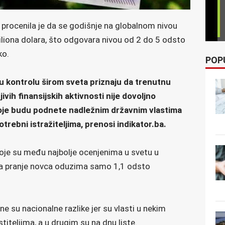
D procenila je da se godišnje na globalnom nivou
iliona dolara, što odgovara nivou od 2 do 5 odsto
iko.
POP
jsku kontrolu širom sveta priznaju da trenutnu
jivih finansijskih aktivnosti nije dovoljno
 koje budu podnete nadležnim državnim vlastima
trebni istražiteljima, prenosi indikator.ba.
koje su među najbolje ocenjenima u svetu u
za pranje novca oduzima samo 1,1 odsto
 su nacionalne razlike jer su vlasti u nekim
teljima, a u drugim su na dnu liste.