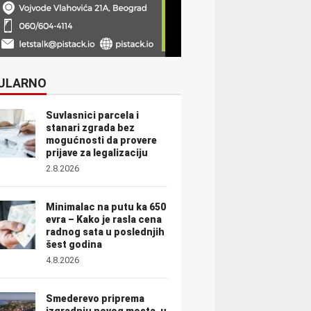
ULARNO
Suvlasnici parcela i
stanari zgrada bez
mogućnosti da provere
prijave za legalizaciju
2.8.2026
Minimalac na putu ka 650
evra – Kako je rasla cena
radnog sata u poslednjih
šest godina
4.8.2026
Smederevo priprema
izgradnju novog mosta, u