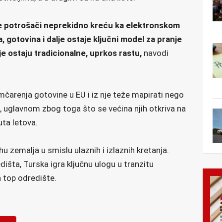
e potrošači neprekidno kreću ka elektronskom
a, gotovina i dalje ostaje ključni model za pranje
e ostaju tradicionalne, uprkos rastu,
navodi
mčarenja gotovine u EU i iz nje teže mapirati nego
e, uglavnom zbog toga što se većina njih otkriva na
uta letova.
hu zemalja u smislu ulaznih i izlaznih kretanja.
dišta, Turska igra ključnu ulogu u tranzitu
na top odredište.