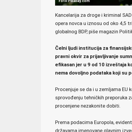
Foto:Pixabay.com
Kancelarija za droge i kriminal SA
opera novca u iznosu od oko 4,5 tr
globalnog BDP, piše magazin Polit
Čelni ljudi institucija za finansi
pravni okvir za prijavljivanje sumn
efikasan jer u 9 od 10 izveštaja
nema dovoljno podataka koji su po
Procenjuje se da i u zemljama EU 
sprovođenju tehničkih preporuka 
procenjene nezakonite dobiti.
Prema podacima Europola, evidentne
državama imenovane glavnim izvesti