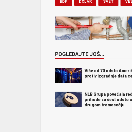
BDP
DOLAR
SVET
VE
POGLEDAJTE JOŠ...
Više od 70 odsto Amer
protiv izgradnje data c
NLB Grupa povećala re
prihode za šest odsto 
drugom tromesečju