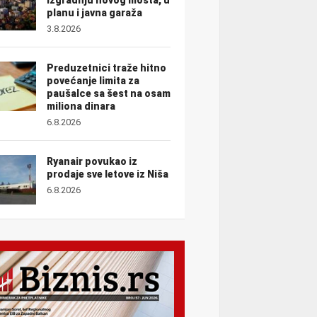
planu i javna garaža
3.8.2026
Preduzetnici traže hitno
povećanje limita za
paušalce sa šest na osam
miliona dinara
6.8.2026
Ryanair povukao iz
prodaje sve letove iz Niša
6.8.2026