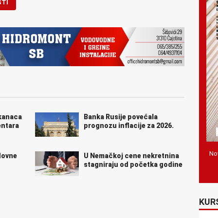
STI
ikanaca
Banka Rusije povećala
entara
prognozu inflacije za 2026.
Nov
dovne
U Nemačkoj cene nekretnina
u
stagniraju od početka godine
KUR