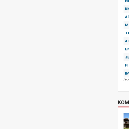
NI
K
A
M
T
A
E
J
F
I
Pod
KOM