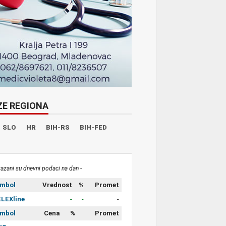
ZE REGIONA
SLO
HR
BIH-RS
BIH-FED
kazani su dnevni podaci na dan -
imbol
Vrednost
%
Promet
LEXline
-
-
-
imbol
Cena
%
Promet