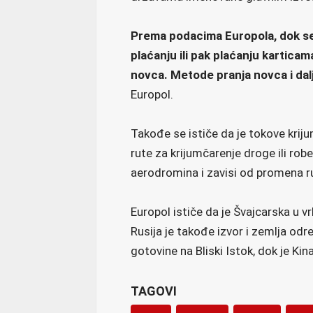
Prema podacima Europola, dok s
plaćanju ili pak plaćanju karticam
novca. Metode pranja novca i dalj
Europol.
Takođe se ističe da je tokove kriju
rute za krijumčarenje droge ili rob
aerodromina i zavisi od promena r
Europol ističe da je Švajcarska u vr
Rusija je takođe izvor i zemlja odre
gotovine na Bliski Istok, dok je Ki
TAGOVI