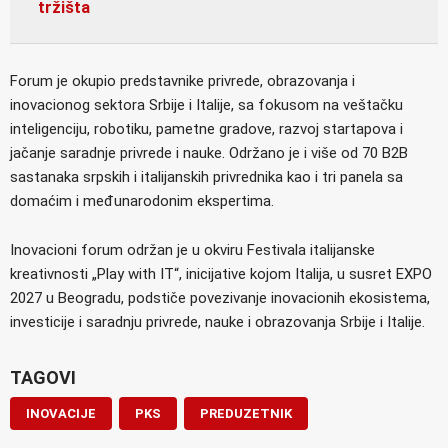
tržišta
Forum je okupio predstavnike privrede, obrazovanja i
inovacionog sektora Srbije i Italije, sa fokusom na veštačku
inteligenciju, robotiku, pametne gradove, razvoj startapova i
jačanje saradnje privrede i nauke. Održano je i više od 70 B2B
sastanaka srpskih i italijanskih privrednika kao i tri panela sa
domaćim i međunarodonim ekspertima.
Inovacioni forum održan je u okviru Festivala italijanske
kreativnosti „Play with IT“, inicijative kojom Italija, u susret EXPO
2027 u Beogradu, podstiče povezivanje inovacionih ekosistema,
investicije i saradnju privrede, nauke i obrazovanja Srbije i Italije.
TAGOVI
INOVACIJE
PKS
PREDUZETNIK