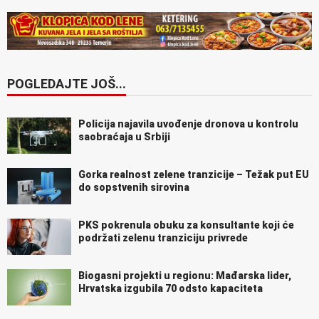
POGLEDAJTE JOŠ...
Policija najavila uvođenje dronova u kontrolu
saobraćaja u Srbiji
Gorka realnost zelene tranzicije – Težak put EU
do sopstvenih sirovina
PKS pokrenula obuku za konsultante koji će
podržati zelenu tranziciju privrede
Biogasni projekti u regionu: Mađarska lider,
Hrvatska izgubila 70 odsto kapaciteta