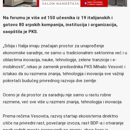
Na forumu je više od 150 učesnika iz 19 italijanskih i
gotovo 80 srpskih kompanija, institucija i organizacija,
saopštila je PKS.
„Srbija i Italija imaju značajan prostor za unapređenje
ekonomske saradnje, ne samo u tradicionalnim sektorima već i u
oblastima inovacija, nauke, tehnologije, zelene tranzicije i e-
mobilnosti“, rekao je zamenik predsednika PКS Mihailo Vesović i
istakao da su razmena znanja, tehnologija i inovacija sve važniji
pokretači budućeg privrednog razvoja dve zemlje.
Oceno je da prostor za saradnju nije samo u rastu robne
razmene, već sve više u razmeni znanja, tehnologija i inovacija.
Prema rečima Vesovića, razvoj startap ekosistema direktno
utiče na privredni rast, povećanje izvoza, rast BDP-a i otvaranje
novih radnih mesta zasnovanih na znanju, zbog čega je