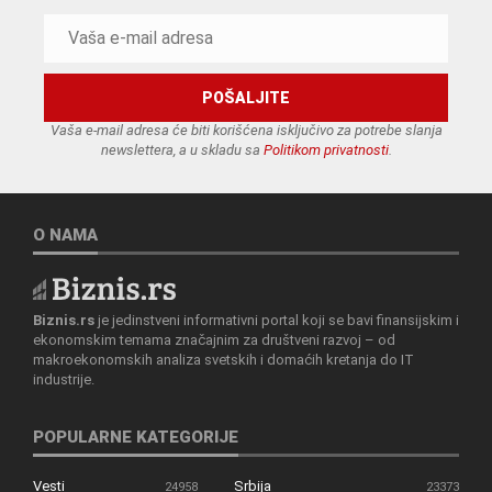
Vaša e-mail adresa će biti korišćena isključivo za potrebe slanja
newslettera, a u skladu sa
Politikom privatnosti
.
O NAMA
Biznis.rs
je jedinstveni informativni portal koji se bavi finansijskim i
ekonomskim temama značajnim za društveni razvoj – od
makroekonomskih analiza svetskih i domaćih kretanja do IT
industrije.
POPULARNE KATEGORIJE
Vesti
Srbija
24958
23373