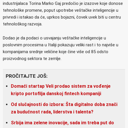
industrijalaca Torina Marko Gaj predočio je izazove koje donose
tehnološke promene, poput upotrebe veštačke inteligencije u
privredi i istakao da će, uprkos bojazni, čovek uvek biti u centru
tehnološkog razvoja.
Dodao je da podaci o usvajanju veštačke inteligencije u
poslovnim procesima u Italiji pokazuju veliki rast i to najviše u
kompanijama srednje veličine koje čine više od 85 odsto
proizvodnog sektora te zemlje.
PROČITAJTE JOŠ:
Domaći startap Veli prodao sistem za vođenje
kripto portofilja danskoj fintech kompaniji
Od slučajnosti do izbora: Šta digitalno doba znači
za budućnost rada, liderstva i talenta?
Srbija ima zelene inovacije, sada im treba put do