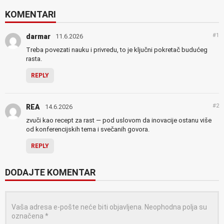
KOMENTARI
#1
darmar
11.6.2026
Treba povezati nauku i privredu, to je ključni pokretač budućeg
rasta.
REPLY
#2
REA
14.6.2026
zvuči kao recept za rast — pod uslovom da inovacije ostanu više
od konferencijskih tema i svečanih govora.
REPLY
DODAJTE KOMENTAR
Vaša adresa e-pošte neće biti objavljena.
Neophodna polja su
označena
*