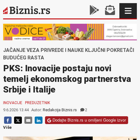
JAČANJE VEZA PRIVREDE I NAUKE KLJUČNI POKRETAČI
BUDUĆEG RASTA
PKS: Inovacije postaju novi
temelj ekonomskog partnerstva
Srbije i Italije
INOVACIJE
PREDUZETNIK
9.6.2026 13:44
Autor:
Redakcija Biznis.rs
2
Dodajte Biznis.rs u omiljeni Google izvor
Više