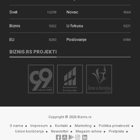
Svet
Novac
16298
9664
Biznis
U fokusu
9262
9221
EU
Poslovanje
8283
6984
BIZNIS.RS PROJEKTI
Copyright © 2026 Biznis.rs
O nama
Impresum
Kontakt
Marketing
Politika privatnosti
Uslovi korišćenja
Newsletter
Magazin arhiva
Pretplata