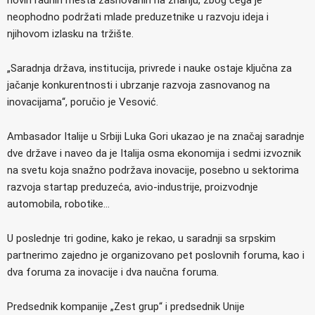
neophodno podržati mlade preduzetnike u razvoju ideja i
njihovom izlasku na tržište.
„Saradnja država, institucija, privrede i nauke ostaje ključna za
jačanje konkurentnosti i ubrzanje razvoja zasnovanog na
inovacijama“, poručio je Vesović.
Ambasador Italije u Srbiji Luka Gori ukazao je na značaj saradnje
dve države i naveo da je Italija osma ekonomija i sedmi izvoznik
na svetu koja snažno podržava inovacije, posebno u sektorima
razvoja startap preduzeća, avio-industrije, proizvodnje
automobila, robotike…
U poslednje tri godine, kako je rekao, u saradnji sa srpskim
partnerimo zajedno je organizovano pet poslovnih foruma, kao i
dva foruma za inovacije i dva naučna foruma.
Predsednik kompanije „Zest grup“ i predsednik Unije